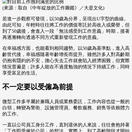
(來源：取自《中年綻放的工作圖鑑》／大是文化)
若進一步觀察可發現，以50歲為分界，呈現出U字型的曲線。
由此可知，年輕時往往將工作的價值寄託於高收入或榮譽，但
到了50歲後，會進入一段「無法感受到工作意義」時期，接著
再逐漸轉向透過不同方式重新發現工作的意義。
在幸福感方面，也能看到相同趨勢。以50歲為基準點，進入高
齡世代後，幸福感隨著年齡增長而提升。雖然許多人對高齡期
仍抱有隱約的不安，擔心失去工作就會陷入經濟困難，但實際
情況普遍是：許多人能在不過度勉強的情況下持續工作，同時
享受富足的生活。
不一定要以受僱為前提
微型工作多半屬於兼職人員或業務委託，工作內容也從一般的
白領，轉變為警衛、設施管理員、餐飲服務、銷售等依賴體力
的工作。
一直以公司員工身分工作，直到退休的人來說，往往會抱持著
「工作即受僱於公司」的想法。實際上，到了高齡階段才開始