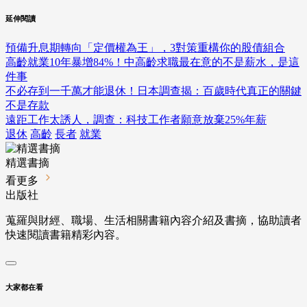
延伸閱讀
預備升息期轉向「定價權為王」，3對策重構你的股債組合
高齡就業10年暴增84%！中高齡求職最在意的不是薪水，是這
件事
不必存到一千萬才能退休！日本調查揭：百歲時代真正的關鍵
不是存款
遠距工作太誘人，調查：科技工作者願意放棄25%年薪
退休
高齡
長者
就業
精選書摘
看更多
出版社
蒐羅與財經、職場、生活相關書籍內容介紹及書摘，協助讀者
快速閱讀書籍精彩內容。
大家都在看