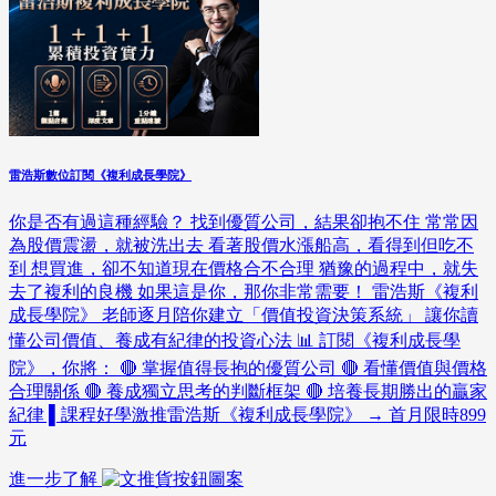
雷浩斯數位訂閱《複利成長學院》
你是否有過這種經驗？ 找到優質公司，結果卻抱不住 常常因
為股價震盪，就被洗出去 看著股價水漲船高，看得到但吃不
到 想買進，卻不知道現在價格合不合理 猶豫的過程中，就失
去了複利的良機 如果這是你，那你非常需要！ 雷浩斯《複利
成長學院》 老師逐月陪你建立「價值投資決策系統」 讓你讀
懂公司價值、養成有紀律的投資心法 📊 訂閱《複利成長學
院》，你將： 🔴 掌握值得長抱的優質公司 🔴 看懂價值與價格
合理關係 🔴 養成獨立思考的判斷框架 🔴 培養長期勝出的贏家
紀律 ▌課程好學激推雷浩斯《複利成長學院》 → 首月限時899
元
進一步了解