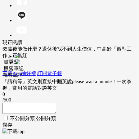
現正閱讀
65歲後能做什麼？退休後找不到人生價值，中高齡「微型工
作」正當紅
畫重點
段落筆記
下載App抽好禮
訂閱電子報
新增筆記
「請稍等」英文別直接中翻英說please wait a minute！一次掌
握，常用的電話對談英文
0
/500
不公開分類
公開分類
儲存