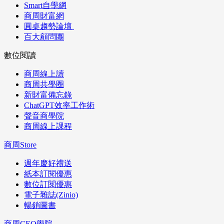
Smart自學網
商周財富網
圓桌趨勢論壇
百大顧問團
數位閱讀
商周線上讀
商周共學圈
新財富備忘錄
ChatGPT效率工作術
聲音商學院
商周線上課程
商周Store
週年慶好禮送
紙本訂閱優惠
數位訂閱優惠
電子雜誌(Zinio)
暢銷圖書
商周CEO學院