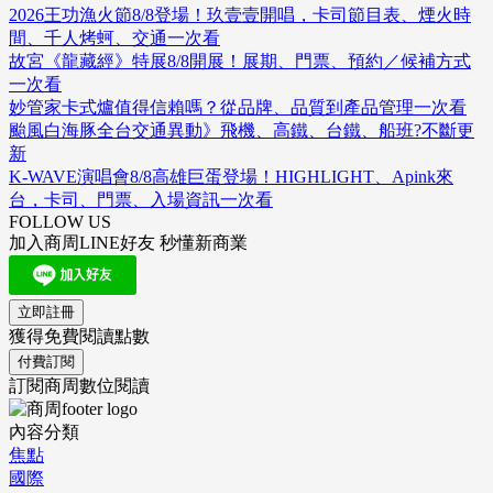
2026王功漁火節8/8登場！玖壹壹開唱，卡司節目表、煙火時
間、千人烤蚵、交通一次看
故宮《龍藏經》特展8/8開展！展期、門票、預約／候補方式
一次看
妙管家卡式爐值得信賴嗎？從品牌、品質到產品管理一次看
颱風白海豚全台交通異動》飛機、高鐵、台鐵、船班?不斷更
新
K-WAVE演唱會8/8高雄巨蛋登場！HIGHLIGHT、Apink來
台，卡司、門票、入場資訊一次看
FOLLOW US
加入商周LINE好友 秒懂新商業
立即註冊
獲得免費閱讀點數
付費訂閱
訂閱商周數位閱讀
內容分類
焦點
國際