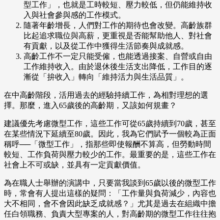
型工作」，也就是工時較短、壓力較低，但仍能維持收
入與社會參與感的工作模式。
隨著年齡增長，人們對工作的期待也會改變。高齡族群
比起追求職位與高薪，更重視是否能幫助他人、對社會
有貢獻，以及從工作中獲得生活節奏與成就感。
高齡工作不一定只能受僱，也能透過接案、自營或自由
工作維持收入。由於退休後生活支出降低，工作目的逐
漸從「拚收入」轉向「維持活力與生活品質」。
在中高齡階段，活用過去的經驗持續工作，為相對理想的選
擇。那麼，進入65歲後的高齡期，又該如何規畫？
建議優先考慮微型工作，這些工作可從65歲持續到70歲，甚至
在某些情況下延續至80歲。因此，我為它們賦予一個較為正面
稱呼──「微型工作」，指那些即使報酬不算高，但勞動時間
較短、工作負荷與壓力較少的工作。最重要的是，這些工作在
社會上不可或缺，並具有一定貢獻價值。
為在職人士舉辦的演講中，只要當我談到65歲以後的微型工作
時，常會有人提出這樣的疑問：「工作量與負荷減少，內容也
大不相同，會不會因此缺乏成就感？」尤其是過去在組織中擔
任白領職務、負責大型專案的人，對高齡期的微型工作往往抱