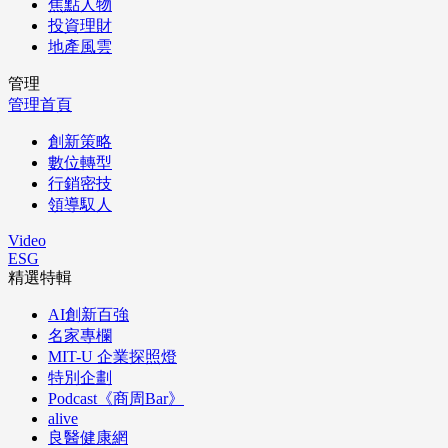
焦點人物
投資理財
地產風雲
管理
管理首頁
創新策略
數位轉型
行銷密技
領導馭人
Video
ESG
精選特輯
AI創新百強
名家專欄
MIT-U 企業探照燈
特別企劃
Podcast《商周Bar》
alive
良醫健康網