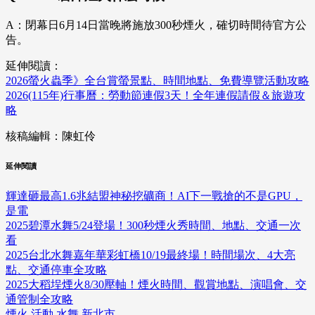
A：閉幕日6月14日當晚將施放300秒煙火，確切時間待官方公
告。
延伸閱讀：
2026螢火蟲季》全台賞螢景點、時間地點、免費導覽活動攻略
2026(115年)行事曆：勞動節連假3天！全年連假請假＆旅遊攻
略
核稿編輯：陳虹伶
延伸閱讀
輝達砸最高1.6兆結盟神秘挖礦商！AI下一戰搶的不是GPU，
是電
2025碧潭水舞5/24登場！300秒煙火秀時間、地點、交通一次
看
2025台北水舞嘉年華彩虹橋10/19最終場！時間場次、4大亮
點、交通停車全攻略
2025大稻埕煙火8/30壓軸！煙火時間、觀賞地點、演唱會、交
通管制全攻略
煙火
活動
水舞
新北市