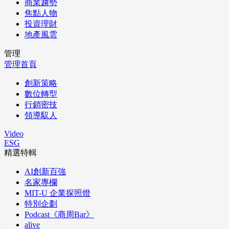
商業趨勢
焦點人物
投資理財
地產風雲
管理
管理首頁
創新策略
數位轉型
行銷密技
領導馭人
Video
ESG
精選特輯
AI創新百強
名家專欄
MIT-U 企業探照燈
特別企劃
Podcast《商周Bar》
alive