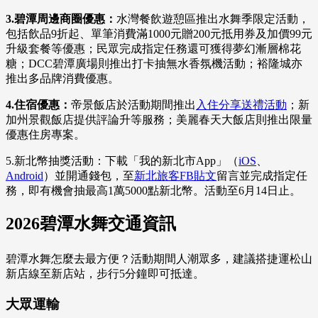
3.碧潭周邊商圈優惠：
水灣餐飲遊憩區推出水舞季限定活動，
包括飲品9折起、單筆消費滿1000元贈200元抵用券及加價99元
升級套餐等優惠；民眾完成指定任務還可獲得夢幻漸層棉花
糖；DCC碧潭廣場則推出打卡抽無水香氛機活動；裕隆城亦
推出多品牌消費優惠。
4.住宿優惠：
帝景飯店於活動期間推出
入住分享送禮活動
；新
加州景觀飯店提供評論升等服務；美麗春天大飯店則推出限量
優惠住房專案。
5.新北幣抽獎活動：下載「我的新北市App」（
iOS
、
Android
）並開通錢包，至
新北旅客FB貼文
留言並完成指定任
務，即有機會抽最高1萬5000點新北幣。活動至6月14日止。
2026碧潭水舞交通資訊
碧潭水舞怎麼去最方便？活動期間人潮眾多，建議搭捷運松山
新店線至新店站，步行5分鐘即可抵達。
大眾運輸