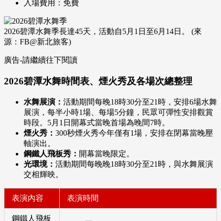
入場費用：免費
2026碧潭水舞季長達45天，活動自5月1日至6月14日。 (來
源：FB@新北旅客)
廣告-請繼續往下閱讀
2026碧潭水舞時間表、煙火秀及各場次總整理
水舞展演：
活動期間每晚18時30分至21時，安排6場水舞
展演，每半小時1場、每場5分鐘，民眾可彈性安排觀賞
時段。5月1日開幕式當晚首場為晚間7時。
煙火秀：
300秒煙火秀今年僅有1場，安排在閉幕當晚壓
軸演出。
鋼鐵人飛板秀：
開幕當晚限定。
光環境：
活動期間每晚晚18時30分至21時，與水舞展演
交相輝映。
表演內容
表演時間
鋼鐵人飛板