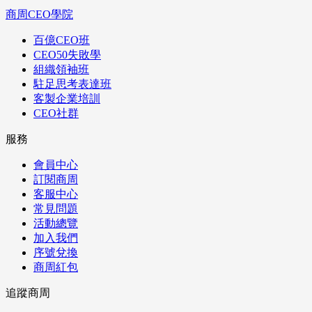
商周CEO學院
百億CEO班
CEO50失敗學
組織領袖班
駐足思考表達班
客製企業培訓
CEO社群
服務
會員中心
訂閱商周
客服中心
常見問題
活動總覽
加入我們
序號兌換
商周紅包
追蹤商周