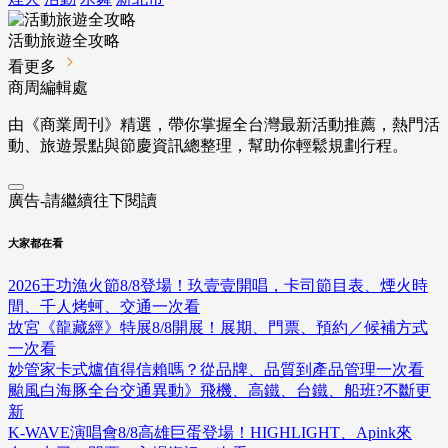
活動旅遊全攻略
看更多
商周編輯處
由《商業周刊》精選，帶你掌握全台灣最新活動推薦，熱門活
動、旅遊景點與節慶資訊總整理，幫助你輕鬆規劃行程。
廣告-請繼續往下閱讀
大家都在看
2026王功漁火節8/8登場！玖壹壹開唱，卡司節目表、煙火時
間、千人烤蚵、交通一次看
故宮《龍藏經》特展8/8開展！展期、門票、預約／候補方式
一次看
妙管家卡式爐值得信賴嗎？從品牌、品質到產品管理一次看
颱風白海豚全台交通異動》飛機、高鐵、台鐵、船班?不斷更
新
K-WAVE演唱會8/8高雄巨蛋登場！HIGHLIGHT、Apink來