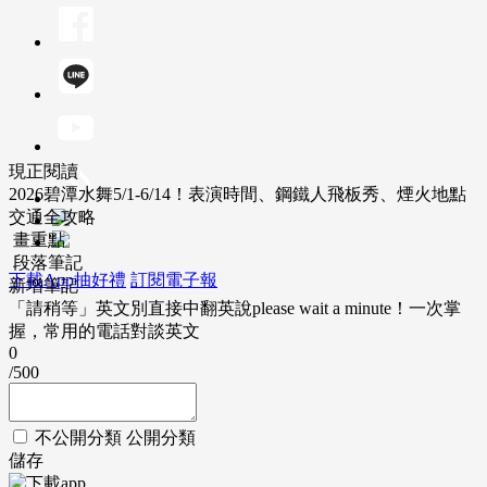
現正閱讀
2026碧潭水舞5/1-6/14！表演時間、鋼鐵人飛板秀、煙火地點
交通全攻略
畫重點
段落筆記
下載App抽好禮
訂閱電子報
新增筆記
「請稍等」英文別直接中翻英說please wait a minute！一次掌
握，常用的電話對談英文
0
/500
不公開分類
公開分類
儲存