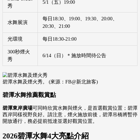
5/1（五）19:00
秀
每日18:30、19:00、19:30、20:00、
水舞展演
20:30、21:00
光環境
每日18:30-21:00
300秒煙火
6/14（日）＊施放時間待公告
秀
碧潭水舞及煙火秀。 (來源：FB@新北旅客)
碧潭水舞推薦觀賞點
碧潭東岸廣場
可同時欣賞水舞與煙火，是首選觀賞位置；碧潭
西岸同樣視野良好。請注意，煙火施放前後，碧潭吊橋將暫停
開放通行，務必提前抵達並選好觀賞位置。
2026碧潭水舞4大亮點介紹