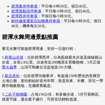
碧潭東岸停車場
：平日每小時30元、假日40元。
碧潭渡船頭停車場
：平日每小時30元、假日40元。
碧潭西岸停車場
：平假日每小時30元。
歐特儀捷運新店站轉乘停車場
：平日每小時30元、假日
40元；機車每次20元。
碧潭水舞周邊景點推薦
看完水舞可順遊碧潭周邊，安排一日遊行程：
1.
和美山步道
：位於碧潭西岸，分為藍線親水步道及綠線親山
步道，全長2.8公里。沿途有近200種原生育蝶植物，5月正值
螢火蟲季
，山頂可鳥瞰台北盆地及101大樓。
2.
新店老街
：位於碧潭吊橋東岸，有超過150年歷史的長興宮
土地公廟，老街創始於道光年間，曾是烏來、木柵、安坑一帶
農作物集散地，充滿懷舊氣息。
3.
二叭子植物園
：占地150公頃，有多條步道，5月可賞桐花。
坡度平緩，適合親子健行，可搭安坑輕軌抵達。