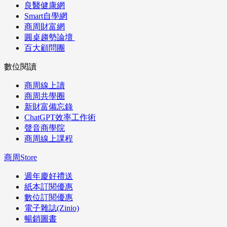
良醫健康網
Smart自學網
商周財富網
圓桌趨勢論壇
百大顧問團
數位閱讀
商周線上讀
商周共學圈
新財富備忘錄
ChatGPT效率工作術
聲音商學院
商周線上課程
商周Store
週年慶好禮送
紙本訂閱優惠
數位訂閱優惠
電子雜誌(Zinio)
暢銷圖書