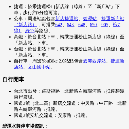
捷運：搭乘捷運松山新店線（綠線）至「新店站」下
車，步行約5分鐘可達。
公車：周邊站點包含
新店捷運站
、
碧潭站
、
捷運新店站
（新店路）
，可搭乘
642
、
643
、
648
、
650
、
905
、
棕7
、
綠1
、
綠13
等路線。
高鐵：於台北站下車，轉乘捷運松山新店線（綠線）至
「新店站」下車。
台鐵：於台北站下車，轉乘捷運松山新店線（綠線）至
「新店站」下車。
自行車：周邊YouBike 2.0站點包含
碧潭西岸站
、
捷運新
店站
、
文山國中站
。
自行開車
台北市出發：羅斯福路→北新路右轉環河路→抵達碧潭
東岸廣場。
國道3號（北二高）新店交流道：中興路→中正路→北新
路右轉環河路→抵達。
國道3號安坑交流道：安康路→抵達。
碧潭水舞停車場資訊：