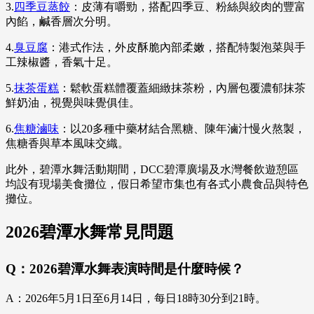
3.
四季豆蒸餃
：皮薄有嚼勁，搭配四季豆、粉絲與絞肉的豐富
內餡，鹹香層次分明。
4.
臭豆腐
：港式作法，外皮酥脆內部柔嫩，搭配特製泡菜與手
工辣椒醬，香氣十足。
5.
抹茶蛋糕
：鬆軟蛋糕體覆蓋細緻抹茶粉，內層包覆濃郁抹茶
鮮奶油，視覺與味覺俱佳。
6.
焦糖滷味
：以20多種中藥材結合黑糖、陳年滷汁慢火熬製，
焦糖香與草本風味交織。
此外，碧潭水舞活動期間，DCC碧潭廣場及水灣餐飲遊憩區
均設有現場美食攤位，假日希望市集也有各式小農食品與特色
攤位。
2026碧潭水舞常見問題
Q：2026碧潭水舞表演時間是什麼時候？
A：2026年5月1日至6月14日，每日18時30分到21時。