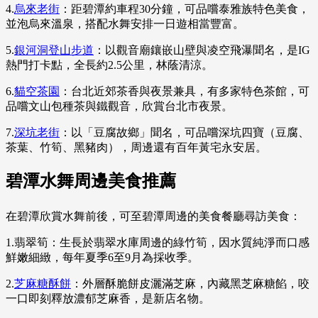
4.
烏來老街
：距碧潭約車程30分鐘，可品嚐泰雅族特色美食，
並泡烏來溫泉，搭配水舞安排一日遊相當豐富。
5.
銀河洞登山步道
：以觀音廟鑲嵌山壁與凌空飛瀑聞名，是IG
熱門打卡點，全長約2.5公里，林蔭清涼。
6.
貓空茶園
：台北近郊茶香與夜景兼具，有多家特色茶館，可
品嚐文山包種茶與鐵觀音，欣賞台北市夜景。
7.
深坑老街
：以「豆腐故鄉」聞名，可品嚐深坑四寶（豆腐、
茶葉、竹筍、黑豬肉），周邊還有百年黃宅永安居。
碧潭水舞周邊美食推薦
在碧潭欣賞水舞前後，可至碧潭周邊的美食餐廳尋訪美食：
1.翡翠筍：生長於翡翠水庫周邊的綠竹筍，因水質純淨而口感
鮮嫩細緻，每年夏季6至9月為採收季。
2.
芝麻糖酥餅
：外層酥脆餅皮灑滿芝麻，內藏黑芝麻糖餡，咬
一口即刻釋放濃郁芝麻香，是新店名物。