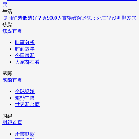
生活
膽固醇越低越好？近9000人實驗破解迷思：死亡率沒明顯差異
焦點
焦點首頁
時事分析
封面故事
今日最新
大家都在看
國際
國際首頁
全球話題
趨勢中國
世界新台商
財經
財經首頁
產業動態