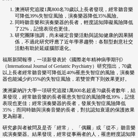
澳洲研究追蹤1萬800名70歲以上長者發現，經常聽音樂
可降低39%失智症風險，演奏樂器降低35%風險。
同時聽音樂和演奏樂器的長者，輕度認知障礙風險降低
了22%，記憶表現也更佳。
研究團隊強調，尚未確定音樂活動與認知健康的因果關
係，不過此研究呼應了近年學界趨勢：各類型創意社交
活動有助於延緩腦部退化。
福斯新聞報導，一項新發表於《國際老年精神病學期刊》
（International Journal of Geriatric Psychiatry）研究指出，70歲
以上長者經常聽音樂可降低近40%罹患失智症的風險，演奏樂
器也能減少約35%的失智症風險，若雙管齊下則效果更好。
澳洲蒙納許大學一項研究追蹤1萬800名超過70歲長者數年，結
果發現，經常聽音樂的長者罹患失智症的風險降低39%，記憶
表現也更佳；經常演奏樂器的長者，發展失智症風險降低
35%；而同時聽與演奏音樂的長者，對抗認知衰退的保護效果
更為顯著。
研究參與者被問及是否「經常」、「偶爾」或「從不」聽音樂
或演奏樂器。結果發現，經常從事兩者的人，罹患輕度認知障