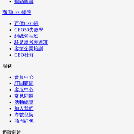
暢銷圖書
商周CEO學院
百億CEO班
CEO50失敗學
組織領袖班
駐足思考表達班
客製企業培訓
CEO社群
服務
會員中心
訂閱商周
客服中心
常見問題
活動總覽
加入我們
序號兌換
商周紅包
追蹤商周