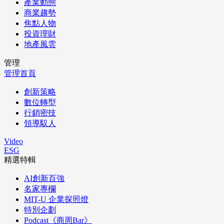
產業動態
商業趨勢
焦點人物
投資理財
地產風雲
管理
管理首頁
創新策略
數位轉型
行銷密技
領導馭人
Video
ESG
精選特輯
AI創新百強
名家專欄
MIT-U 企業探照燈
特別企劃
Podcast《商周Bar》