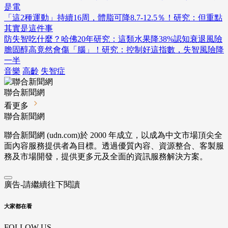
是電
「這2種運動」持續16周，體脂可降8.7-12.5％！研究：但重點
其實是這件事
防失智吃什麼？哈佛20年研究：這類水果降38%認知衰退風險
膽固醇高竟然會傷「腦」！研究：控制好這指數，失智風險降
一半
音樂
高齡
失智症
聯合新聞網
看更多
聯合新聞網
聯合新聞網 (udn.com)於 2000 年成立，以成為中文市場頂尖全
面內容服務提供者為目標。透過優質內容、資源整合、客製服
務及市場開發，提供更多元及全面的資訊服務解決方案。
廣告-請繼續往下閱讀
大家都在看
FOLLOW US