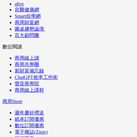
alive
良醫健康網
Smart自學網
商周財富網
圓桌趨勢論壇
百大顧問團
數位閱讀
商周線上讀
商周共學圈
新財富備忘錄
ChatGPT效率工作術
聲音商學院
商周線上課程
商周Store
週年慶好禮送
紙本訂閱優惠
數位訂閱優惠
電子雜誌(Zinio)