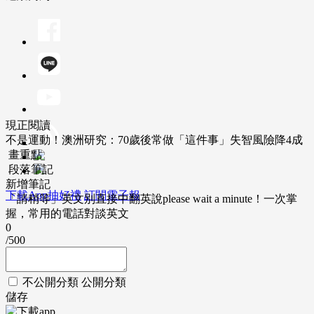
現正閱讀
不是運動！澳洲研究：70歲後常做「這件事」失智風險降4成
畫重點
段落筆記
新增筆記
下載App抽好禮
訂閱電子報
「請稍等」英文別直接中翻英說please wait a minute！一次掌
握，常用的電話對談英文
0
/500
不公開分類
公開分類
儲存