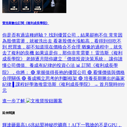
雷浩斯數位訂閱《複利成長學院》
你是否有過這種經驗？ 找到優質公司，結果卻抱不住 常常因
為股價震盪，就被洗出去 看著股價水漲船高，看得到但吃不
到 想買進，卻不知道現在價格合不合理 猶豫的過程中，就失
去了複利的良機 如果這是你，那你非常需要！ 雷浩斯《複利
成長學院》 老師逐月陪你建立「價值投資決策系統」 讓你讀
懂公司價值、養成有紀律的投資心法 📊 訂閱《複利成長學
院》，你將： 🔴 掌握值得長抱的優質公司 🔴 看懂價值與價格
合理關係 🔴 養成獨立思考的判斷框架 🔴 培養長期勝出的贏家
紀律 ▌課程好學激推雷浩斯《複利成長學院》 → 首月限時899
元
進一步了解
延伸閱讀
輝達砸最高1.6兆結盟神秘挖礦商！AI下一戰搶的不是GPU，