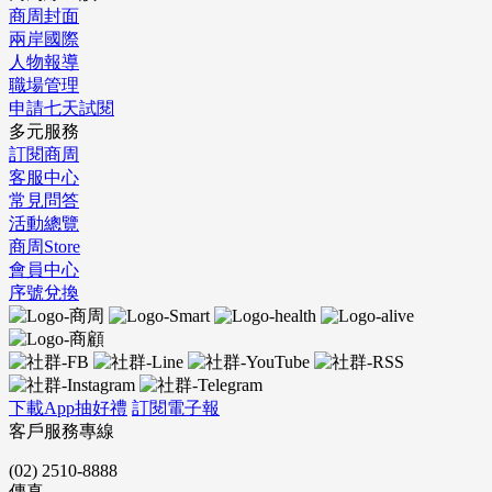
商周封面
兩岸國際
人物報導
職場管理
申請七天試閱
多元服務
訂閱商周
客服中心
常見問答
活動總覽
商周Store
會員中心
序號兌換
下載App抽好禮
訂閱電子報
客戶服務專線
(02) 2510-8888
傳真