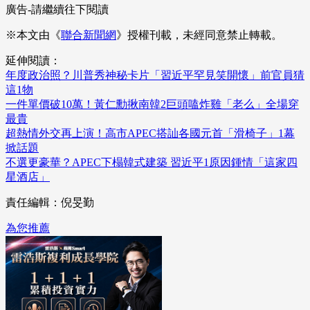
廣告-請繼續往下閱讀
※本文由《
聯合新聞網
》授權刊載，未經同意禁止轉載。
延伸閱讀：
年度政治照？川普秀神秘卡片「習近平罕見笑開懷」前官員猜
這1物
一件單價破10萬！黃仁勳揪南韓2巨頭嗑炸雞「老么」全場穿
最貴
超熱情外交再上演！高市APEC搭訕各國元首「滑椅子」1幕
掀話題
不選更豪華？APEC下榻韓式建築 習近平1原因鍾情「這家四
星酒店」
責任編輯：倪旻勤
為您推薦