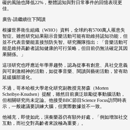
礙的風險也降低22%，整體認知與對日常事件的回憶表現更
佳。
廣告-請繼續往下閱讀
根據世界衛生組織（WHO）資料，全球約有5700萬人罹患失
智症。雖然研究結果顯示音樂活動可能有助維持認知功能，但
並不代表音樂能直接預防失智。研究團隊指出：「音樂活動可
能是維持高齡者認知健康的可行策略，但目前仍無法確定其因
果關係。」
這項研究也呼應近年學界趨勢，認為從事有創意、具社交意義
與可刺激精神的活動，如從事音樂、閱讀與藝術活動，皆有助
延緩腦部退化。
不過，哥本哈根大學老化研究副教授克努森（Morten
Scheibye-Knudsen）提醒，雖然目前廣泛鼓勵從事動腦活動，
但相關研究尚未定論。他接受BBC節目Science Focus訪問時表
示，一般建議要訓練大腦，但實際數據並不一致。
他補充，即使如此，演奏樂器仍有額外好處，「例如增加社交
互動，而社交對高齡者來說極為重要」。