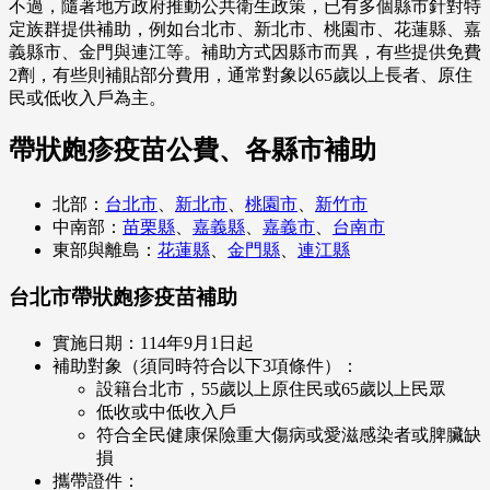
不過，隨著地方政府推動公共衛生政策，已有多個縣市針對特
定族群提供補助，例如台北市、新北市、桃園市、花蓮縣、嘉
義縣市、金門與連江等。補助方式因縣市而異，有些提供免費
2劑，有些則補貼部分費用，通常對象以65歲以上長者、原住
民或低收入戶為主。
帶狀皰疹疫苗公費、各縣市補助
北部：
台北市
、
新北市
、
桃園市
、
新竹市
中南部：
苗栗縣
、
嘉義縣
、
嘉義市
、
台南市
東部與離島：
花蓮縣
、
金門縣
、
連江縣
台北市帶狀皰疹疫苗補助
實施日期：114年9月1日起
補助對象（須同時符合以下3項條件）：
設籍台北市，55歲以上原住民或65歲以上民眾
低收或中低收入戶
符合全民健康保險重大傷病或愛滋感染者或脾臟缺
損
攜帶證件：