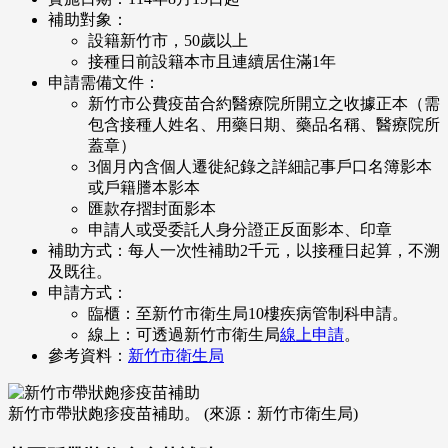
補助對象：
設籍新竹市，50歲以上
接種日前設籍本市且連續居住滿1年
申請需備文件：
新竹市公費疫苗合約醫療院所開立之收據正本（需
包含接種人姓名、用藥日期、藥品名稱、醫療院所
蓋章）
3個月內含個人遷徙紀錄之詳細記事戶口名簿影本
或戶籍謄本影本
匯款存摺封面影本
申請人或受委託人身分證正反面影本、印章
補助方式：每人一次性補助2千元，以接種日起算，不溯
及既往。
申請方式：
臨櫃：至新竹市衛生局10樓疾病管制科申請。
線上：可透過新竹市衛生局
線上申請
。
參考資料：
新竹市衛生局
新竹市帶狀皰疹疫苗補助。 (來源：新竹市衛生局)