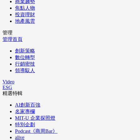
商業趨勢
焦點人物
投資理財
地產風雲
管理
管理首頁
創新策略
數位轉型
行銷密技
領導馭人
Video
ESG
精選特輯
AI創新百強
名家專欄
MIT-U 企業探照燈
特別企劃
Podcast《商周Bar》
alive