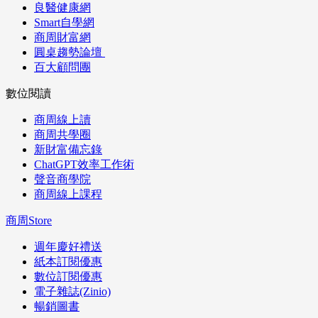
良醫健康網
Smart自學網
商周財富網
圓桌趨勢論壇
百大顧問團
數位閱讀
商周線上讀
商周共學圈
新財富備忘錄
ChatGPT效率工作術
聲音商學院
商周線上課程
商周Store
週年慶好禮送
紙本訂閱優惠
數位訂閱優惠
電子雜誌(Zinio)
暢銷圖書