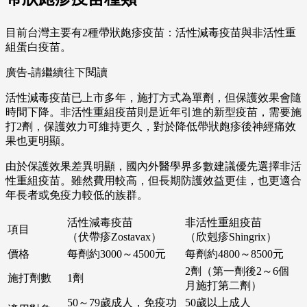
目前台灣主要有2種帶狀皰疹疫苗：活性減毒疫苗與非活性重
組蛋白疫苗。
廣告-請繼續往下閱讀
活性減毒疫苗已上市多年，施打方式為單劑，但保護效果會隨
時間下降。非活性重組疫苗則是近年引進的新型疫苗，需要施
打2劑，保護效力可維持更久，對於降低帶狀皰疹後神經痛效
果也更明顯。
由於保護效果差異明顯，國內外醫學界多數建議優先選擇非活
性重組疫苗。雖然費用較高，但長期防護效益更佳，也更適合
年長者或免疫力較低的族群。
活性減毒疫苗
非活性重組疫苗
項目
（伏帶疹Zostavax）
（欣剋疹Shingrix）
價格
每劑約3000～4500元
每劑約4800～8500元
2劑（第一劑後2～6個
施打劑數
1劑
月施打第二劑）
50～79歲成人，免疫功
50歲以上成人