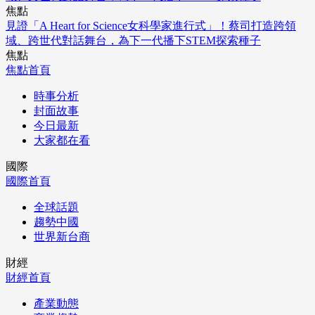
焦點
見證「A Heart for Science女科學家進行式」！蔡司打造跨領
域、跨世代對話舞台，為下一代播下STEM探索種子
焦點
焦點首頁
時事分析
封面故事
今日最新
大家都在看
國際
國際首頁
全球話題
趨勢中國
世界新台商
財經
財經首頁
產業動態