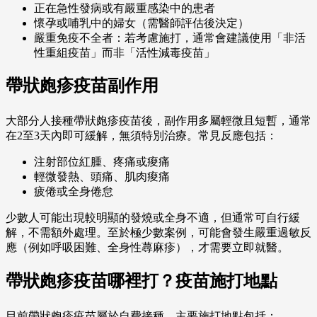
正在急性發病或有嚴重感染中的患者
懷孕或哺乳中的婦女（需醫師評估後決定）
嚴重免疫不全者：若考慮施打，通常會建議使用「非活
性重組疫苗」而非「活性減毒疫苗」
帶狀皰疹疫苗副作用
大部分人接種帶狀皰疹疫苗後，副作用多屬輕微且短暫，通常
在2至3天內即可緩解，無須特別治療。常見反應包括：
注射部位紅腫、疼痛或痠痛
輕微發熱、頭痛、肌肉痠痛
疲倦或全身倦怠
少數人可能出現較明顯的發燒或全身不適，但通常可自行緩
解，不需額外處理。至於極少數案例，可能會發生嚴重過敏反
應（例如呼吸困難、全身性蕁麻疹），才需要立即就醫。
帶狀皰疹疫苗哪裡打？
疫苗施打地點
目前帶狀皰疹疫苗屬於自費接種，主要施打地點包括：