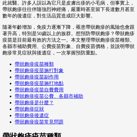
此就醫。許多人誤以為它只是皮膚出疹的小毛病，但事實上，
帶狀皰疹往往伴隨強烈神經痛，嚴重時甚至留下長達數月甚至
數年的後遺症，對生活品質造成巨大影響。
隨著年齡增加，免疫力逐漸下降，罹患帶狀皰疹的風險也會跟
著升高，特別是50歲以上的族群。想預防帶狀皰疹？帶狀皰疹
疫苗是目前最有效的方法之一。本文整理帶狀皰疹疫苗種類、
各縣市補助費用、公費疫苗對象、自費疫苗價格，並說明帶狀
皰疹常見症狀與後遺症，一次掌握預防重點。
帶狀皰疹疫苗種類
帶狀皰疹疫苗施打對象
帶狀皰疹疫苗副作用
帶狀皰疹疫苗施打地點
帶狀皰疹疫苗自費費用
帶狀皰疹疫苗公費、各縣市補助
帶狀皰疹是什麼？
帶狀皰疹症狀
帶狀皰疹後遺症
帶狀皰疹疫苗常見問題
帶狀皰疹疫苗種類