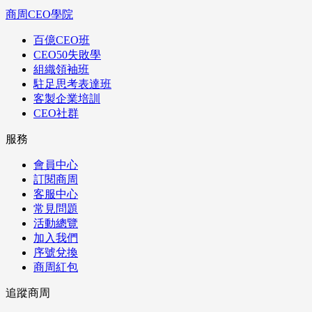
商周CEO學院
百億CEO班
CEO50失敗學
組織領袖班
駐足思考表達班
客製企業培訓
CEO社群
服務
會員中心
訂閱商周
客服中心
常見問題
活動總覽
加入我們
序號兌換
商周紅包
追蹤商周