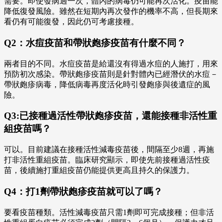
需要。即使發病過一次，體內的病毒仍可能再次活化。疫苗能
降低復發風險。雖然在短期內再次發作的機率不高，但長期來
看仍有可能復發，因此仍可考慮接種。
Q2：水痘疫苗和帶狀皰疹疫苗有什麼不同？
兩者目的不同。水痘疫苗是給還沒有得過水痘的人施打，用來
預防初次感染。帶狀皰疹疫苗則是針對體內已經潛伏的水痘－
帶狀皰疹病毒，降低病毒再度活化時引發皰疹與後遺症的風
險。
Q3:已接種過活性帶狀皰疹疫苗，還能接種非活性重
組疫苗嗎？
可以。目前建議在接種活性減毒疫苗後，間隔至少8週，再施
打非活性重組疫苗。臨床研究顯示，即使先前接種過活性疫
苗，後續施打重組疫苗仍能提供更高且持久的保護力。
Q4：打1劑帶狀皰疹疫苗就可以了嗎？
要看疫苗種類。活性減毒疫苗只需1劑即可完成接種；但非活