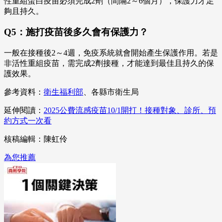
性重組蛋白疫苗必須完成2劑（間隔2～6個月），保護力才足
夠且持久。
Q5：施打疫苗後多久會有保護力？
一般在接種後2～4週，免疫系統就會開始產生保護作用。若是
非活性重組疫苗，需完成2劑接種，才能達到最佳且持久的保
護效果。
參考資料：
衛生福利部
、各縣市衛生局
延伸閱讀：
2025公費流感疫苗10/1開打！接種對象、診所、預
約方式一次看
核稿編輯：陳虹伶
為您推薦