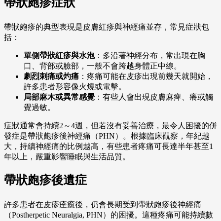
帶狀皰疹症狀
帶狀皰疹的典型表現是皮膚紅疹與神經痛並存，常見症狀包
括：
單側帶狀紅疹與水泡
：多沿著神經分布，常出現在胸
口、背部或臉部，一般不會跨越身體正中線。
劇烈刺痛或灼痛
：疼痛可能在皮疹出現前幾天就開始，
許多患者形容像火燒或電擊。
局部麻木或異常感覺
：有些人會出現皮膚麻痺、癢或觸
覺過敏。
症狀通常會持續2～4週，但若沒有妥善治療，最令人困擾的併
發症是帶狀皰疹後神經痛（PHN）。根據臨床觀察，年紀越
大，持續神經痛的比例越高，有些患者疼痛可長達半年甚至1
年以上，嚴重影響睡眠與生活品質。
帶狀皰疹後遺症
許多患者在皮疹痊癒後，仍會長期受到帶狀皰疹後神經痛
（Postherpetic Neuralgia, PHN）的困擾。這種疼痛可能持續數