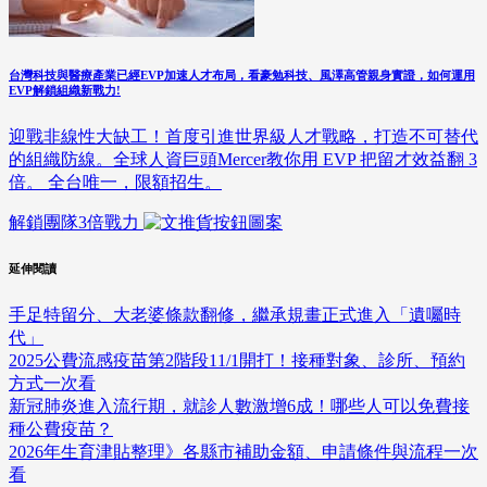
台灣科技與醫療產業已經EVP加速人才布局，看豪勉科技、風澤高管親身實證，如何運用
EVP解鎖組織新戰力!
迎戰非線性大缺工！首度引進世界級人才戰略，打造不可替代
的組織防線。全球人資巨頭Mercer教你用 EVP 把留才效益翻 3
倍。 全台唯一，限額招生。
解鎖團隊3倍戰力
延伸閱讀
手足特留分、大老婆條款翻修，繼承規畫正式進入「遺囑時
代」
2025公費流感疫苗第2階段11/1開打！接種對象、診所、預約
方式一次看
新冠肺炎進入流行期，就診人數激增6成！哪些人可以免費接
種公費疫苗？
2026年生育津貼整理》各縣市補助金額、申請條件與流程一次
看