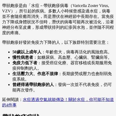
帶狀皰疹是由「水痘－帶狀皰疹病毒（Varicella Zoster Virus,
VZV）」所引起的疾病。多數人小時候曾感染過水痘，病毒
並不會隨痊癒而消失，而是潛伏在神經節中長期存在。當免疫
力下降或身體狀況不佳時，潛伏的病毒可能再次被活化，沿著
神經分布至皮膚，形成帶狀排列的紅疹與水泡，並伴隨不同程
度的疼痛。
帶狀皰疹好發於免疫力下降的人，以下族群特別需要注意：
50歲以上成年人
：年齡愈大，病毒再活化的風險愈高。
慢性病患者
：如糖尿病、高血壓、心臟病、腎臟病等。
免疫力低下者
：接受癌症化療、器官移植或長期服用免
疫抑制劑的人。
生活壓力大、作息不規律
：長期疲勞或壓力也會削弱免
疫系統。
曾經得過帶狀皰疹的人
：發病一次並不代表免疫，仍可
能再次發作。
延伸閱讀：
水痘透過空氣就能傳染！關於水痘，你可能不知道
的4件事