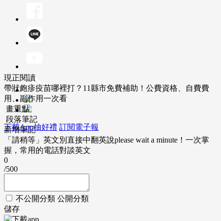
現正閱讀
帶狀皰疹疫苗哪裡打？11縣市免費補助！公費資格、自費費
用、副作用一次看
畫重點
段落筆記
下載App抽好禮
訂閱電子報
新增筆記
「請稍等」英文別直接中翻英說please wait a minute！一次掌
握，常用的電話對談英文
0
/500
不公開分類
公開分類
儲存