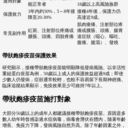
適用對象
能正常者
18歲以上高風險族群
3年內約50%，5～8年後
接種4年後，保護力仍
保護效力
降至20-30%
高達近9成。
肌肉痠痛、注射部位疼
紅斑、注射部位疼痛或
痛或腫脹、頭痛、腸胃
常見副作用
腫脹、頭痛、四肢疼痛
道症狀（噁心、嘔吐、
腹痛、腹瀉）、發燒
帶狀皰疹疫苗保護效果
研究顯示，接種帶狀皰疹疫苗能明顯降低發病風險。以非活性
重組蛋白疫苗為例，50歲以上成人的保護效益超過9成；即使
少數人仍發病，症狀通常較輕，也較不容易留下長期神經痛。
臨床追蹤結果顯示，免疫效果至少可維持7年以上。
帶狀皰疹疫苗施打對象
大部分50歲以上的成年人都建議接種帶狀皰疹疫苗。原因是多
數人幼年時曾感染過水痘病毒，病毒會潛伏在體內，隨著年齡
增長、免疫力下降，發病風險自然升高。除了年齡因素之外，