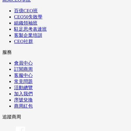
百億CEO班
CEO50失敗學
組織領袖班
駐足思考表達班
客製企業培訓
CEO社群
服務
會員中心
訂閱商周
客服中心
常見問題
活動總覽
加入我們
序號兌換
商周紅包
追蹤商周