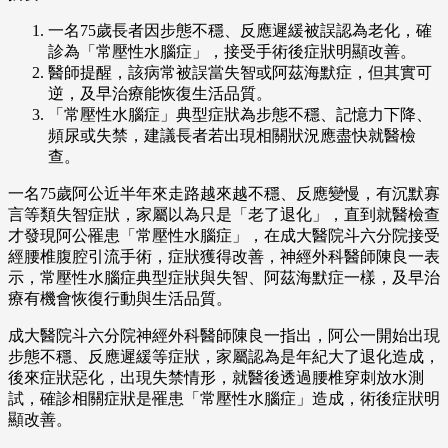
一名75歲長者因步態不穩、反應遲緩被誤認為老化，確
診為「常壓性水腦症」，接受手術後症狀明顯改善。
醫師提醒，該病常被誤當失智或阿茲海默症，但其實可
逆，及早治療能恢復生活品質。
「常壓性水腦症」典型症狀為步態不穩、記憶力下降、
頻尿或失禁，建議長者若出現相關狀況應盡快就醫檢
查。
一名75歲阿公近半年來走路越來越不穩、反應變慢，有沉默寡
言等類失智症狀，家屬以為只是「老了退化」，直到就醫檢查
才發現阿公罹患「常壓性水腦症」，在成大醫院斗六分院接受
經腰椎腹腔引流手術，症狀獲得改善，神經外科醫師陳良一表
示，常壓性水腦症典型症狀與失智、阿茲海默症一樣，及早治
療有機會恢復行動與生活品質。
成大醫院斗六分院神經外科醫師陳良一指出，阿公一開始出現
步態不穩、反應遲緩等症狀，家屬認為是年紀大了退化造成，
後來症狀惡化，出現失禁情形，就醫後透過腰椎穿刺放水測
試，確診相關症狀是罹患「常壓性水腦症」造成，術後症狀明
顯改善。