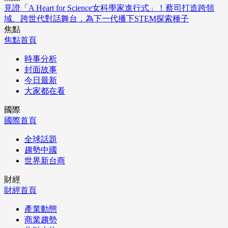
見證「A Heart for Science女科學家進行式」！蔡司打造跨領
域、跨世代對話舞台，為下一代播下STEM探索種子
焦點
焦點首頁
時事分析
封面故事
今日最新
大家都在看
國際
國際首頁
全球話題
趨勢中國
世界新台商
財經
財經首頁
產業動態
商業趨勢