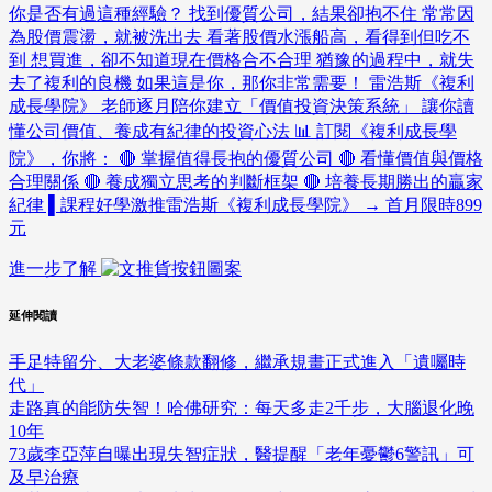
你是否有過這種經驗？ 找到優質公司，結果卻抱不住 常常因
為股價震盪，就被洗出去 看著股價水漲船高，看得到但吃不
到 想買進，卻不知道現在價格合不合理 猶豫的過程中，就失
去了複利的良機 如果這是你，那你非常需要！ 雷浩斯《複利
成長學院》 老師逐月陪你建立「價值投資決策系統」 讓你讀
懂公司價值、養成有紀律的投資心法 📊 訂閱《複利成長學
院》，你將： 🔴 掌握值得長抱的優質公司 🔴 看懂價值與價格
合理關係 🔴 養成獨立思考的判斷框架 🔴 培養長期勝出的贏家
紀律 ▌課程好學激推雷浩斯《複利成長學院》 → 首月限時899
元
進一步了解
延伸閱讀
手足特留分、大老婆條款翻修，繼承規畫正式進入「遺囑時
代」
走路真的能防失智！哈佛研究：每天多走2千步，大腦退化晚
10年
73歲李亞萍自曝出現失智症狀，醫提醒「老年憂鬱6警訊」可
及早治療