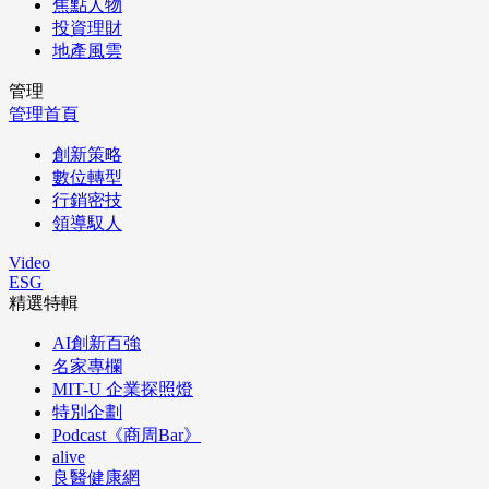
焦點人物
投資理財
地產風雲
管理
管理首頁
創新策略
數位轉型
行銷密技
領導馭人
Video
ESG
精選特輯
AI創新百強
名家專欄
MIT-U 企業探照燈
特別企劃
Podcast《商周Bar》
alive
良醫健康網