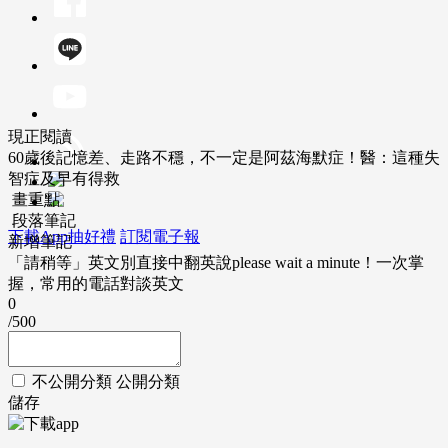
現正閱讀
60歲後記憶差、走路不穩，不一定是阿茲海默症！醫：這種失
智症及早有得救
畫重點
段落筆記
下載App抽好禮
訂閱電子報
新增筆記
「請稍等」英文別直接中翻英說please wait a minute！一次掌
握，常用的電話對談英文
0
/500
不公開分類
公開分類
儲存