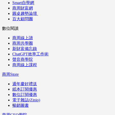
Smart自學網
商周財富網
圓桌趨勢論壇
百大顧問團
數位閱讀
商周線上讀
商周共學圈
新財富備忘錄
ChatGPT效率工作術
聲音商學院
商周線上課程
商周Store
週年慶好禮送
紙本訂閱優惠
數位訂閱優惠
電子雜誌(Zinio)
暢銷圖書
商周CEO學院