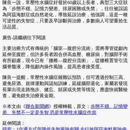
陳良一說，常壓性水腦症好發於60歲以上長者，典型三大症狀
為「步態不穩、記憶力變差、排尿困難或失禁」，往往被誤認
為阿茲海默症或自然老化，導致延誤治療，他強調，這是一種
可逆性的失智症，只要及早診斷與治療，多數病人可望重拾生
活品質。
廣告-請繼續往下閱讀
主要治療方式有傳統的「腦室—腹腔分流術」需將導管從顱內
延伸至腹腔，但許多長者因合併高血壓、糖尿病，對腦部手術
有所顧慮，現今已有「腰椎—腹腔分流術」，從腰椎置管引流
腦脊髓液，降低顱內操作風險，提高患者接受度。
陳良一提醒，常壓性水腦症雖難以預防，但可透過控制三高、
避免菸酒、規律運動與認知訓練，延緩腦部退化，家屬若發現
長輩出現走路拖步、健忘、頻尿或失禁等情況，應盡快就醫檢
查，避免錯失治療黃金期。
※本文由《
聯合新聞網
》授權轉載，原文：
步態不穩、記憶變
差、失禁不一定是失智 恐是常壓性水腦症作祟
延伸閱讀：
研究：1交通方式與降低失智風險有關 步行族阿茲海默風險偏