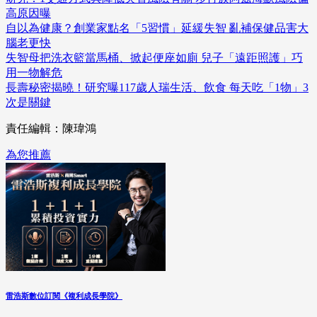
高原因曝
自以為健康？創業家點名「5習慣」延緩失智 亂補保健品害大
腦老更快
失智母把洗衣籃當馬桶、掀起便座如廁 兒子「遠距照護」巧
用一物解危
長壽秘密揭曉！研究曝117歲人瑞生活、飲食 每天吃「1物」3
次是關鍵
責任編輯：陳瑋鴻
為您推薦
雷浩斯數位訂閱《複利成長學院》