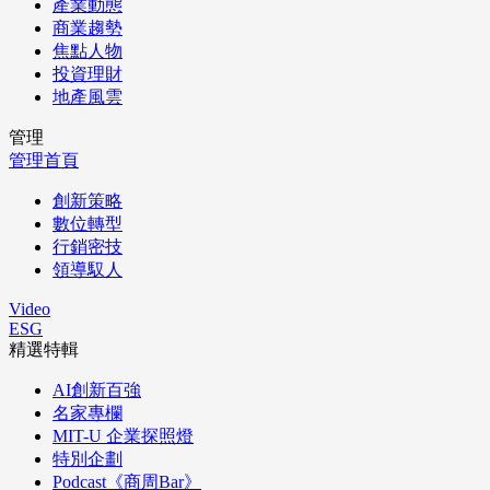
產業動態
商業趨勢
焦點人物
投資理財
地產風雲
管理
管理首頁
創新策略
數位轉型
行銷密技
領導馭人
Video
ESG
精選特輯
AI創新百強
名家專欄
MIT-U 企業探照燈
特別企劃
Podcast《商周Bar》