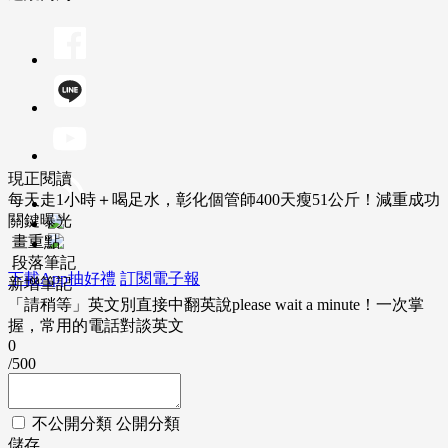
現正閱讀
每天走1小時＋喝足水，彰化個管師400天瘦51公斤！減重成功
關鍵曝光
畫重點
段落筆記
下載App抽好禮
訂閱電子報
新增筆記
「請稍等」英文別直接中翻英說please wait a minute！一次掌
握，常用的電話對談英文
0
/500
不公開分類
公開分類
儲存