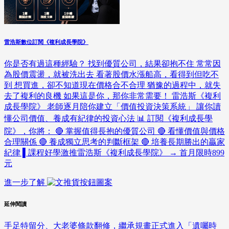
雷浩斯數位訂閱《複利成長學院》
你是否有過這種經驗？ 找到優質公司，結果卻抱不住 常常因
為股價震盪，就被洗出去 看著股價水漲船高，看得到但吃不
到 想買進，卻不知道現在價格合不合理 猶豫的過程中，就失
去了複利的良機 如果這是你，那你非常需要！ 雷浩斯《複利
成長學院》 老師逐月陪你建立「價值投資決策系統」 讓你讀
懂公司價值、養成有紀律的投資心法 📊 訂閱《複利成長學
院》，你將： 🔴 掌握值得長抱的優質公司 🔴 看懂價值與價格
合理關係 🔴 養成獨立思考的判斷框架 🔴 培養長期勝出的贏家
紀律 ▌課程好學激推雷浩斯《複利成長學院》 → 首月限時899
元
進一步了解
延伸閱讀
手足特留分、大老婆條款翻修，繼承規畫正式進入「遺囑時