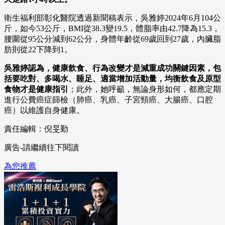
衛生福利部彰化醫院透過新聞稿表示，吳雅婷2024年6月104公
斤，如今53公斤，BMI從38.3變19.5，體脂率由42.7降為15.3，
腰圍從95公分減到62公分，身體年齡從69歲回到27歲，內臟脂
肪則從22下降到1。
吳雅婷認為，健康飲食、行為改變才是減重成功關鍵因素，包
括要吃對、多喝水、睡足、適當增加活動量，均衡飲食及原型
食物才是健康指引
；此外，她呼籲，無論身形如何，都應定期
進行公費癌症篩檢（肺癌、乳癌、子宮頸癌、大腸癌、口腔
癌）以維護自身健康。
責任編輯：倪旻勤
廣告-請繼續往下閱讀
為您推薦