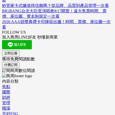
新
妙管家卡式爐值得信賴嗎？從品牌、品質到產品管理一次看
BIGBANG台北大巨蛋演唱會8/17開賣！遠大售票時間、票
價、座位圖、實名制規定一次看
2026 AAA頒獎典禮卡司陣容出爐！時間、票價、座位圖一次
看
FOLLOW US
加入商周LINE好友 秒懂新商業
立即註冊
獲得免費閱讀點數
付費訂閱
訂閱商周數位閱讀
內容分類
焦點
國際
財經
管理
職場
共好ESG