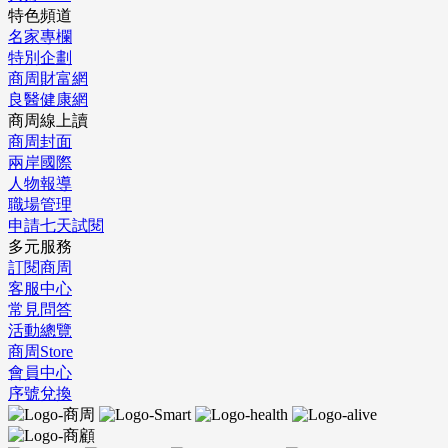
特色頻道
名家專欄
特別企劃
商周財富網
良醫健康網
商周線上讀
商周封面
兩岸國際
人物報導
職場管理
申請七天試閱
多元服務
訂閱商周
客服中心
常見問答
活動總覽
商周Store
會員中心
序號兌換