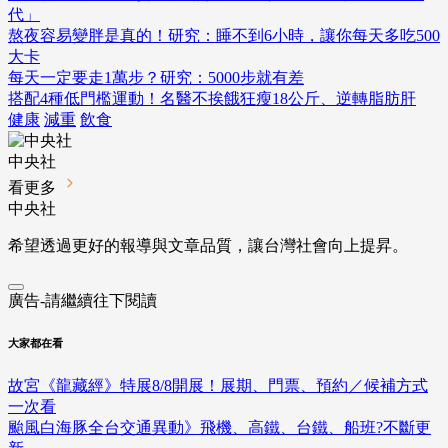
代」
熬夜容易變胖是真的！研究：睡不到6小時，讓你每天多吃500
大卡
每天一定要走1萬步？研究：5000步就有差
搭配4種低門檻運動！名醫不挨餓狂瘦18公斤、逆轉脂肪肝
健康
減重
飲食
中央社
看更多
中央社
希望透過更好的報導與文章品質，讓台灣社會向上提昇。
廣告-請繼續往下閱讀
大家都在看
故宮《龍藏經》特展8/8開展！展期、門票、預約／候補方式
一次看
颱風白海豚全台交通異動》飛機、高鐵、台鐵、船班?不斷更