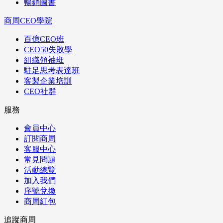
暢銷圖書
商周CEO學院
百億CEO班
CEO50失敗學
組織領袖班
駐足思考表達班
客製企業培訓
CEO社群
服務
會員中心
訂閱商周
客服中心
常見問題
活動總覽
加入我們
序號兌換
商周紅包
追蹤商周