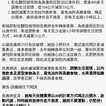
彰化醫院個管師為推廣癌症防治以身作則，透過400多天
調整生活習慣，從104公斤減至53公斤。
她的減重方法包括均衡飲食、避免油炸高糖食物、喝足
白開水、維持規律作息不熬夜，並每天走路1小時以上。
衛福部彰化醫院個管師吳雅婷去年轉換業務，為推廣癌症防治
以身作則，靠改變飲食、每天至少走路1小時等調整生活習慣
方式，400多天減重51公斤。
42歲吳雅婷25日告訴媒體，她從小胖到大，嘗試過坊間許多減
重產品，後來都復胖；去年她轉換單位到第一線，要向民眾推
廣預防保健及癌症篩檢，但她擔心自己沒說服力，且肥胖與疾
病、癌症息息相關，因此決定參加院內減重班。
吳雅婷說，她依據減重班健康飲食原則，
調整生活習慣，以均
衡飲食及原型食物為主，避免油炸與高糖食物，水果選擇低糖
品項
，並學會忍耐，不碰高熱量食物。
廣告-請繼續往下閱讀
吳雅婷提及，
她每天依體重乘以40的計算方式喝足白開水，啟
動代謝，同時維持規律作息不熬夜，雖然不愛運動，仍堅持1
天走路1小時以上。