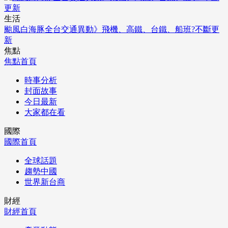
生活
颱風白海豚全台交通異動》飛機、高鐵、台鐵、船班?不斷更
新
焦點
焦點首頁
時事分析
封面故事
今日最新
大家都在看
國際
國際首頁
全球話題
趨勢中國
世界新台商
財經
財經首頁