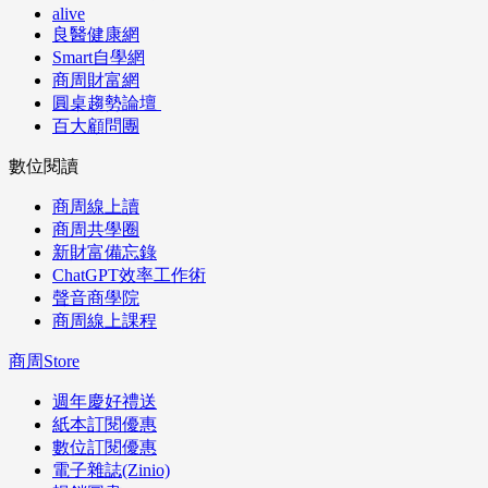
alive
良醫健康網
Smart自學網
商周財富網
圓桌趨勢論壇
百大顧問團
數位閱讀
商周線上讀
商周共學圈
新財富備忘錄
ChatGPT效率工作術
聲音商學院
商周線上課程
商周Store
週年慶好禮送
紙本訂閱優惠
數位訂閱優惠
電子雜誌(Zinio)