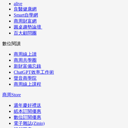
alive
良醫健康網
Smart自學網
商周財富網
圓桌趨勢論壇
百大顧問團
數位閱讀
商周線上讀
商周共學圈
新財富備忘錄
ChatGPT效率工作術
聲音商學院
商周線上課程
商周Store
週年慶好禮送
紙本訂閱優惠
數位訂閱優惠
電子雜誌(Zinio)