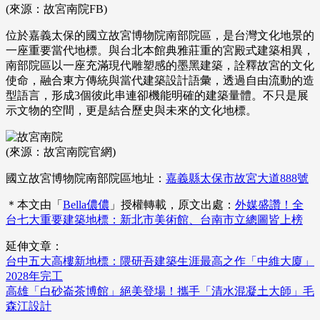
(來源：故宮南院FB)
位於嘉義太保的國立故宮博物院南部院區，是台灣文化地景的
一座重要當代地標。與台北本館典雅莊重的宮殿式建築相異，
南部院區以一座充滿現代雕塑感的墨黑建築，詮釋故宮的文化
使命，融合東方傳統與當代建築設計語彙，透過自由流動的造
型語言，形成3個彼此串連卻機能明確的建築量體。不只是展
示文物的空間，更是結合歷史與未來的文化地標。
(來源：故宮南院官網)
國立故宮博物院南部院區地址：
嘉義縣太保市故宮大道888號
＊本文由「
Bella儂儂
」授權轉載，原文出處：
外媒盛讚！全
台七大重要建築地標：新北市美術館、台南市立總圖皆上榜
延伸文章：
台中五大高樓新地標：隈研吾建築生涯最高之作「中維大廈」
2028年完工
高雄「白砂崙茶博館」絕美登場！攜手「清水混凝土大師」毛
森江設計