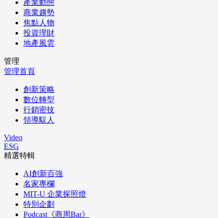
產業動態
商業趨勢
焦點人物
投資理財
地產風雲
管理
管理首頁
創新策略
數位轉型
行銷密技
領導馭人
Video
ESG
精選特輯
AI創新百強
名家專欄
MIT-U 企業探照燈
特別企劃
Podcast《商周Bar》