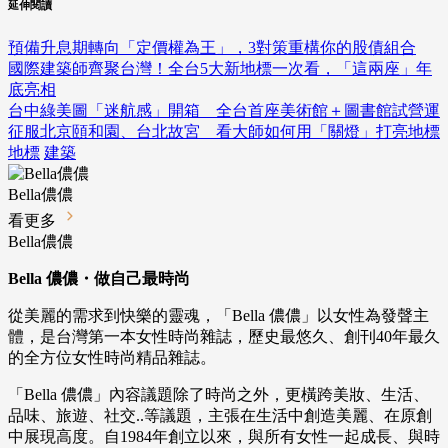
延伸閱讀
預備升息期轉向「定價權為王」，3對策重構你的股債組合
國際建築師齊聚台灣！全台5大新地標一次看，「這兩座」年
底亮相
台中綠美圖「迷航感」開箱 全台首座美術館＋圖書館試營運
征服北京頤和園、台北故宮 看大師如何用「關燈」打亮地標
地標
建築
Bella儂儂
看更多
Bella儂儂
Bella 儂儂・做自己最時尚
從美麗的需求到快樂的靈魂，「Bella 儂儂」以女性為發聲主
體，是台灣第一本女性時尚雜誌，歷史最悠久、創刊40年最久
的全方位女性時尚精品雜誌。
「Bella 儂儂」內容議題除了時尚之外，更橫跨美妝、生活、
品味、旅遊、社交..等議題，主張在生活中創造美麗、在原創
中展現高度。自1984年創立以來，與所有女性一起成長、與時