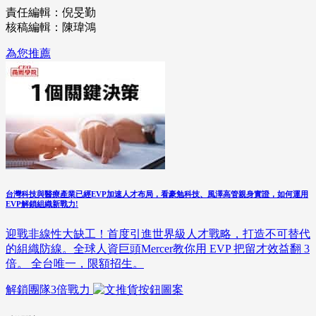
責任編輯：倪旻勤
核稿編輯：陳瑋鴻
為您推薦
台灣科技與醫療產業已經EVP加速人才布局，看豪勉科技、風澤高管親身實證，如何運用
EVP解鎖組織新戰力!
迎戰非線性大缺工！首度引進世界級人才戰略，打造不可替代
的組織防線。全球人資巨頭Mercer教你用 EVP 把留才效益翻 3
倍。 全台唯一，限額招生。
解鎖團隊3倍戰力