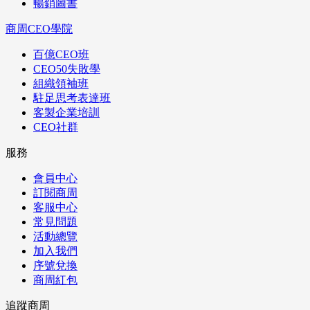
暢銷圖書
商周CEO學院
百億CEO班
CEO50失敗學
組織領袖班
駐足思考表達班
客製企業培訓
CEO社群
服務
會員中心
訂閱商周
客服中心
常見問題
活動總覽
加入我們
序號兌換
商周紅包
追蹤商周