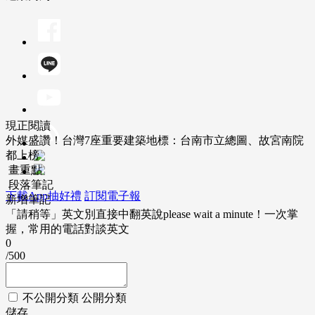
現正閱讀
外媒盛讚！台灣7座重要建築地標：台南市立總圖、故宮南院
都上榜
畫重點
段落筆記
下載App抽好禮
訂閱電子報
新增筆記
「請稍等」英文別直接中翻英說please wait a minute！一次掌
握，常用的電話對談英文
0
/500
不公開分類
公開分類
儲存