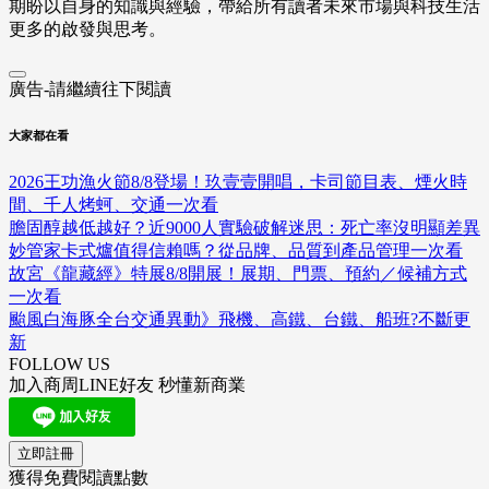
期盼以自身的知識與經驗，帶給所有讀者未來市場與科技生活
更多的啟發與思考。
廣告-請繼續往下閱讀
大家都在看
2026王功漁火節8/8登場！玖壹壹開唱，卡司節目表、煙火時
間、千人烤蚵、交通一次看
膽固醇越低越好？近9000人實驗破解迷思：死亡率沒明顯差異
妙管家卡式爐值得信賴嗎？從品牌、品質到產品管理一次看
故宮《龍藏經》特展8/8開展！展期、門票、預約／候補方式
一次看
颱風白海豚全台交通異動》飛機、高鐵、台鐵、船班?不斷更
新
FOLLOW US
加入商周LINE好友 秒懂新商業
立即註冊
獲得免費閱讀點數