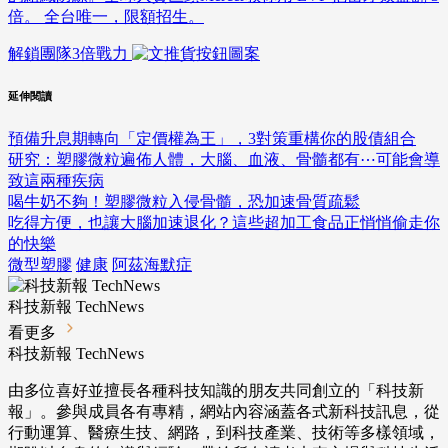
倍。 全台唯一，限額招生。
解鎖團隊3倍戰力
延伸閱讀
預備升息期轉向「定價權為王」，3對策重構你的股債組合
研究：塑膠微粒遍佈人體，大腦、血液、骨髓都有⋯可能會導
致這兩種疾病
喝牛奶不夠！塑膠微粒入侵骨髓，恐加速骨質疏鬆
吃得方便，也讓大腦加速退化？這些超加工食品正悄悄偷走你
的快樂
微型塑膠
健康
阿茲海默症
科技新報 TechNews
看更多
科技新報 TechNews
由多位喜好並擅長各種科技知識的朋友共同創立的「科技新
報」。參與成員各有專精，網站內容涵蓋各式新科技訊息，從
行動運算、醫療生技、網路，到科技產業、技術等多樣領域，