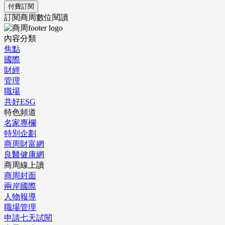
付費訂閱
訂閱商周數位閱讀
內容分類
焦點
國際
財經
管理
職場
共好ESG
特色頻道
名家專欄
特別企劃
商周財富網
良醫健康網
商周線上讀
商周封面
兩岸國際
人物報導
職場管理
申請七天試閱