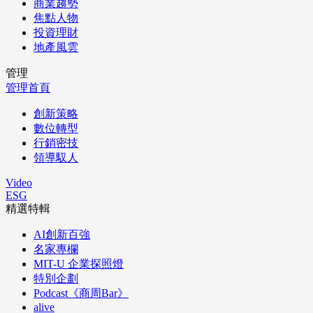
商業趨勢
焦點人物
投資理財
地產風雲
管理
管理首頁
創新策略
數位轉型
行銷密技
領導馭人
Video
ESG
精選特輯
AI創新百強
名家專欄
MIT-U 企業探照燈
特別企劃
Podcast《商周Bar》
alive