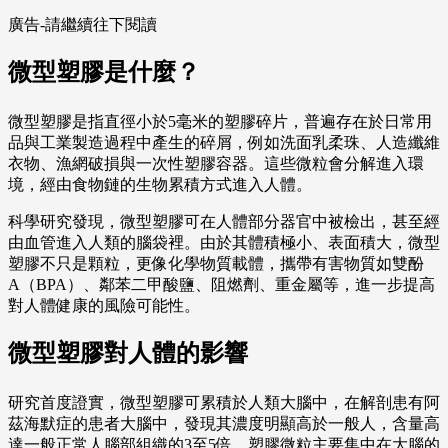
廣告-請繼續往下閱讀
微型塑膠是什麼？
微型塑膠是指直徑小於5毫米的塑膠碎片，普遍存在於日常用
品與工業製造過程中產生的碎屑，例如洗面乳柔珠、人造纖維
衣物、漁網破損與一次性塑膠容器。這些微粒會分解進入環
境，經由食物鏈的生物累積方式進入人體。
科學研究發現，微型塑膠可在人體部分器官中被檢出，甚至經
由血管進入人類的腦袋裡。由於其體積極小、表面積大，微型
塑膠不只是顆粒，更像化學物質載體，攜帶有害物質如雙酚
A（BPA）、鄰苯二甲酸鹽、阻燃劑、重金屬等，進一步提高
對人體健康的風險可能性。
微型塑膠對人體的影響
研究首度證實，微型塑膠可累積於人類大腦中，在解剖患有阿
茲海默症的患者大腦中，發現其濃度明顯高於一般人，含量高
達一般正常人腦部組織的3至5倍。塑膠微粒主要集中在大腦的