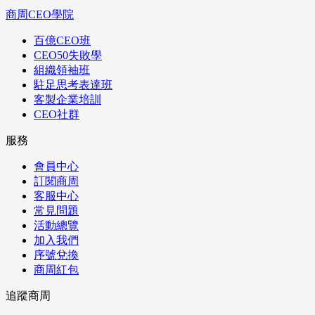
商周CEO學院
百億CEO班
CEO50失敗學
組織領袖班
駐足思考表達班
客製企業培訓
CEO社群
服務
會員中心
訂閱商周
客服中心
常見問題
活動總覽
加入我們
序號兌換
商周紅包
追蹤商周