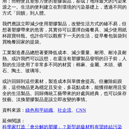
用；而輕便且塑形方便的塑膠製品，卻成了地球最大的污染來
源之一。生活的便利建立在對環境的污染基礎上，透過不同的
方式「回饋」到人體。
我們應該立即減少使用塑膠製品，改變生活方式的確不易，但
想著塑膠帶來的危害，其實你可以選擇自備餐具、減少使用紙
杯跟寶特瓶。也許你可以觀察下一天的生活，從早餐包裝袋到
買晚餐回家的提袋。
工業製造產品總想著要降低成本、減少重量、耐用、耐冷及耐
熱。或許我們可以設想，在還沒有塑膠製品發明的日子前，人
類的生活使用了非常多不同的材質：棉麻、金屬、木頭、礦
石、陶土、玻璃等。
或許回歸到這些素材，製造成本與單價會提高。但撇除鉛跟
汞，這些物品更為穩定且安全，多花點成本，能獲得耐用且安
全的生活製品。回歸傳統工藝帶來的好處與經典，也可以保存
技藝。汰換塑膠製品是該立即改變的事情。
資料來源：
綠色和平組織
、
社企流
、
CNN
延伸閱讀：
科學家打造「會分解的塑膠」？新型超級材料有望終結污染