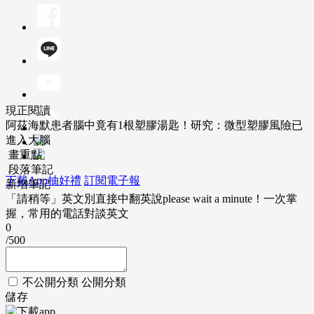
現正閱讀
阿茲海默患者腦中竟有1根塑膠湯匙！研究：微型塑膠風險已
進入大腦
畫重點
段落筆記
下載App抽好禮
訂閱電子報
新增筆記
「請稍等」英文別直接中翻英說please wait a minute！一次掌
握，常用的電話對談英文
0
/500
不公開分類
公開分類
儲存