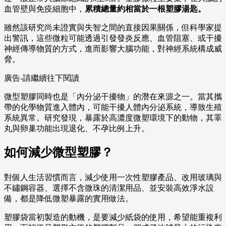
血管壁與免疫細胞中，
累積總量約相當於一根塑膠湯匙。
雖然該研究尚未證實與失智之間的直接因果關係，但科學家提
出警訊，這些微粒可能透過引發發炎反應、血管阻塞、或干擾
神經傳導物質的方式，進而影響大腦功能，對神經系統構成威
脅。
廣告-請繼續往下閱讀
微型塑膠同時也是「內分泌干擾物」的潛在來源之一。當其攜
帶的化學物質進入體內，可能干擾人體內分泌系統，導致生殖
系統異常。研究發現，暴露於高濃度微塑環境下的動物，其睪
丸與卵巢功能出現退化、不孕比例上升。
如何減少微型塑膠？
對個人生活習慣而言，減少使用一次性塑膠產品、改用玻璃與
不鏽鋼容器、選擇不含微珠的清潔用品、並安裝高效淨水設
備，都是降低微塑暴露的實用做法。
塑膠袋當初製造的動機，是要減少紙袋的使用，希望能重複利