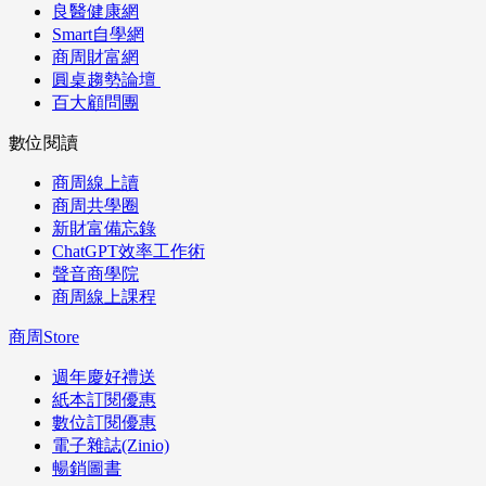
良醫健康網
Smart自學網
商周財富網
圓桌趨勢論壇
百大顧問團
數位閱讀
商周線上讀
商周共學圈
新財富備忘錄
ChatGPT效率工作術
聲音商學院
商周線上課程
商周Store
週年慶好禮送
紙本訂閱優惠
數位訂閱優惠
電子雜誌(Zinio)
暢銷圖書