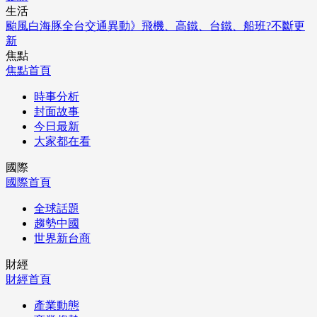
生活
颱風白海豚全台交通異動》飛機、高鐵、台鐵、船班?不斷更
新
焦點
焦點首頁
時事分析
封面故事
今日最新
大家都在看
國際
國際首頁
全球話題
趨勢中國
世界新台商
財經
財經首頁
產業動態