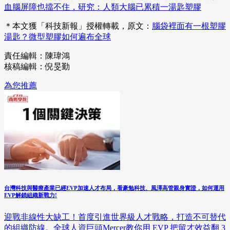
血腦屏障也擋不住，研究：人類大腦已累積一湯匙塑膠
＊本文獲「科技新報」授權轉載，原文：
腦袋裡面有一根塑膠
湯匙？微型塑膠如何遍布全球
責任編輯：陳瑋鴻
核稿編輯：倪旻勤
為您推薦
台灣科技與醫療產業已經EVP加速人才布局，看豪勉科技、風澤高管親身實證，如何運用
EVP解鎖組織新戰力!
迎戰非線性大缺工！首度引進世界級人才戰略，打造不可替代
的組織防線。全球人資巨頭Mercer教你用 EVP 把留才效益翻 3