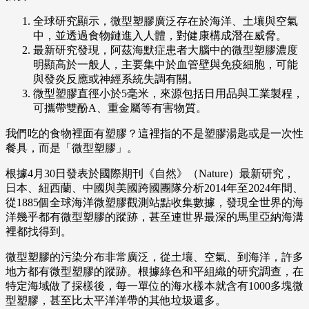
全球研究顯示，微型塑膠廣泛存在於海洋、土壤與空氣
中，並透過食物鏈進入人體，對健康構成潛在威脅。
最新研究發現，阿茲海默症患者大腦中的微型塑膠濃度
明顯高於一般人，主要集中於血管壁與免疫細胞，可能
與發炎反應或神經系統失調有關。
微型塑膠直徑小於5毫米，來源包括日用品與工業製程，
可攜帶雙酚A、重金屬等有害物質。
我們吃的食物裡面有塑膠？這裡指的不是塑膠湯匙或是一次性
餐具，而是「微型塑膠」。
根據4月30日發表於國際期刊《自然》（Nature）最新研究，
日本、紐西蘭、中國與美國跨國團隊分析2014年至2024年間、
從1885個全球海洋微塑膠觀測站點收集數據，發現全世界的海
洋幾乎都有微型塑膠的蹤跡，甚至連世界最深的馬里亞納海溝
裡都找得到。
微型塑膠的污染分布非常廣泛，從土壤、空氣、到海洋，許多
地方都有微型塑膠的蹤跡。根據綠色和平組織的研究調查，在
特定海域做了採樣後，每一單位的海水樣本就含有1000多塊微
型塑膠，甚至比太平洋洋帶的其他垃圾還多。