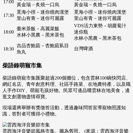
17:00
黃金瑞－炙燒一口烏
黃金瑞－炙燒一口烏
覓海小徑－迷你燒肉漢堡
覓海小徑－迷你燒肉漢堡
17:30
里山有青－迷你可麗露
里山有青－迷你可麗露
VDS活力東勢－胡蘿蔔汁
臺米茶飯－高麗菜飯
18:00
迷你瓶
水林小黑農－黑米茶包
水林小黑農－黑米茶包
吉品杏鮑菇－杏鮑菇虱目
台灣啤酒
18:30
魚丸
柴語錄萌寵市集
柴語錄萌寵市集匯聚超過200個攤位，包含雲林100碗快閃店、
網紅名店、青年創意料理、社區手路菜、在地農特產，以及職
人手作DIY、萌寵毛孩好物。民眾可邊品嚐雲林在地美食，邊
逛文創選物盡情尋寶。
現場還將舉辦有獎徵答活動，透過趣味問答宣導寵物照護知
識，答對者可獲得小禮物。
雲西海洋音樂節風格市集。圖為舊照。 (來源：雲西海洋音樂