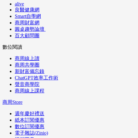
alive
良醫健康網
Smart自學網
商周財富網
圓桌趨勢論壇
百大顧問團
數位閱讀
商周線上讀
商周共學圈
新財富備忘錄
ChatGPT效率工作術
聲音商學院
商周線上課程
商周Store
週年慶好禮送
紙本訂閱優惠
數位訂閱優惠
電子雜誌(Zinio)