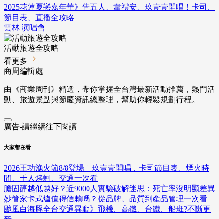
2025花蓮夏戀嘉年華》告五人、韋禮安、玖壹壹開唱！卡司、
節目表、直播全攻略
雲林
演唱會
活動旅遊全攻略
看更多
商周編輯處
由《商業周刊》精選，帶你掌握全台灣最新活動推薦，熱門活
動、旅遊景點與節慶資訊總整理，幫助你輕鬆規劃行程。
廣告-請繼續往下閱讀
大家都在看
2026王功漁火節8/8登場！玖壹壹開唱，卡司節目表、煙火時
間、千人烤蚵、交通一次看
膽固醇越低越好？近9000人實驗破解迷思：死亡率沒明顯差異
妙管家卡式爐值得信賴嗎？從品牌、品質到產品管理一次看
颱風白海豚全台交通異動》飛機、高鐵、台鐵、船班?不斷更