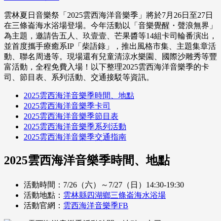
雲林夏日音樂祭「2025雲西海洋音樂季」將於7月26日至27日
在三條崙海水浴場登場。今年活動以「音樂覺醒・聲浪無界」
為主題，邀請告五人、玖壹壹、芒果醬等14組卡司輪番演出，
並首度攜手療癒系IP「柴語錄」，推出風格市集、主題集章活
動、聯名周邊等。現場還有兒童清涼水樂園、國際沙雕秀等豐
富活動，全程免費入場！以下整理2025雲西海洋音樂季的卡
司、節目表、系列活動、交通接駁等資訊。
2025雲西海洋音樂季時間、地點
2025雲西海洋音樂季卡司
2025雲西海洋音樂季節目表
2025雲西海洋音樂季系列活動
2025雲西海洋音樂季交通指南
2025雲西海洋音樂季時間、地點
活動時間：7/26（六）～7/27（日）14:30-19:30
活動地點：
雲林縣四湖鄉三條崙海水浴場
活動官網：
雲西海洋音樂季FB