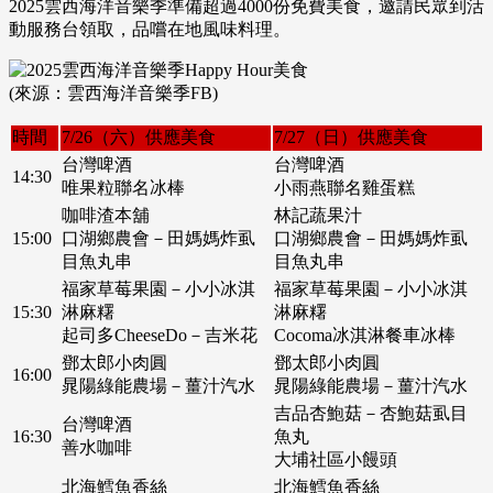
2025雲西海洋音樂季準備超過4000份免費美食，邀請民眾到活
動服務台領取，品嚐在地風味料理。
(來源：雲西海洋音樂季FB)
時間
7/26（六）供應美食
7/27（日）供應美食
台灣啤酒
台灣啤酒
14:30
唯果粒聯名冰棒
小雨燕聯名雞蛋糕
咖啡渣本舖
林記蔬果汁
15:00
口湖鄉農會－田媽媽炸虱
口湖鄉農會－田媽媽炸虱
目魚丸串
目魚丸串
福家草莓果園－小小冰淇
福家草莓果園－小小冰淇
15:30
淋麻糬
淋麻糬
起司多CheeseDo－吉米花
Cocoma冰淇淋餐車冰棒
鄧太郎小肉圓
鄧太郎小肉圓
16:00
晁陽綠能農場－薑汁汽水
晁陽綠能農場－薑汁汽水
吉品杏鮑菇－杏鮑菇虱目
台灣啤酒
16:30
魚丸
善水咖啡
大埔社區小饅頭
北海鱈魚香絲
北海鱈魚香絲