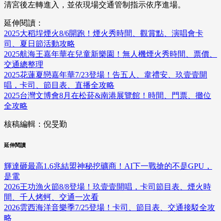
清宮後左轉進入，並依現場交通管制指示依序進場。
延伸閱讀：
2025大稻埕煙火8/6開跑！煙火秀時間、觀賞點、演唱會卡
司、夏日節活動攻略
2025航海王嘉年華在兒童新樂園！無人機煙火秀時間、票價、
交通總整理
2025花蓮夏戀嘉年華7/23登場！告五人、韋禮安、玖壹壹開
唱，卡司、節目表、直播全攻略
2025台灣文博會8月在松菸&南港展覽館！時間、門票、攤位
全攻略
核稿編輯：倪旻勤
延伸閱讀
輝達砸最高1.6兆結盟神秘挖礦商！AI下一戰搶的不是GPU，
是電
2026王功漁火節8/8登場！玖壹壹開唱，卡司節目表、煙火時
間、千人烤蚵、交通一次看
2026雲西海洋音樂季7/25登場！卡司、節目表、交通接駁全攻
略