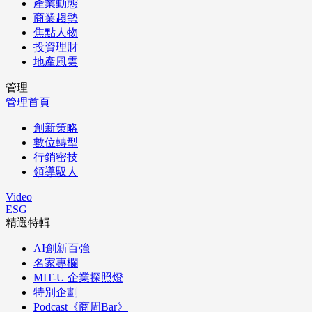
產業動態
商業趨勢
焦點人物
投資理財
地產風雲
管理
管理首頁
創新策略
數位轉型
行銷密技
領導馭人
Video
ESG
精選特輯
AI創新百強
名家專欄
MIT-U 企業探照燈
特別企劃
Podcast《商周Bar》