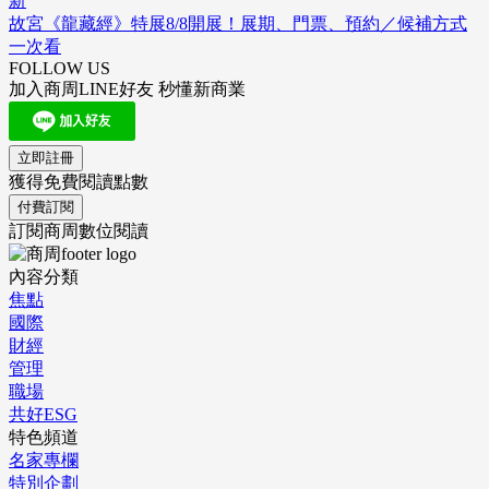
新
故宮《龍藏經》特展8/8開展！展期、門票、預約／候補方式
一次看
FOLLOW US
加入商周LINE好友 秒懂新商業
立即註冊
獲得免費閱讀點數
付費訂閱
訂閱商周數位閱讀
內容分類
焦點
國際
財經
管理
職場
共好ESG
特色頻道
名家專欄
特別企劃