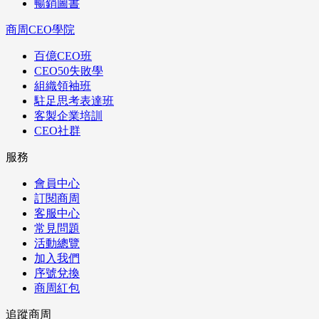
暢銷圖書
商周CEO學院
百億CEO班
CEO50失敗學
組織領袖班
駐足思考表達班
客製企業培訓
CEO社群
服務
會員中心
訂閱商周
客服中心
常見問題
活動總覽
加入我們
序號兌換
商周紅包
追蹤商周