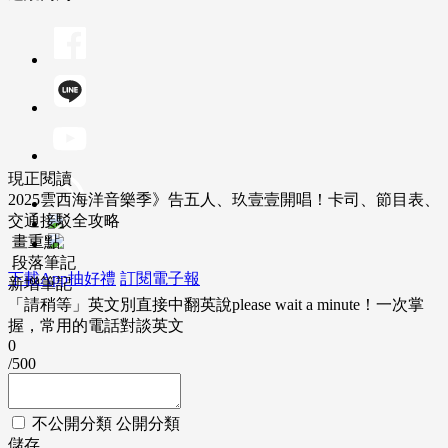
現正閱讀
2025雲西海洋音樂季》告五人、玖壹壹開唱！卡司、節目表、
交通接駁全攻略
畫重點
段落筆記
下載App抽好禮
訂閱電子報
新增筆記
「請稍等」英文別直接中翻英說please wait a minute！一次掌
握，常用的電話對談英文
0
/500
不公開分類
公開分類
儲存