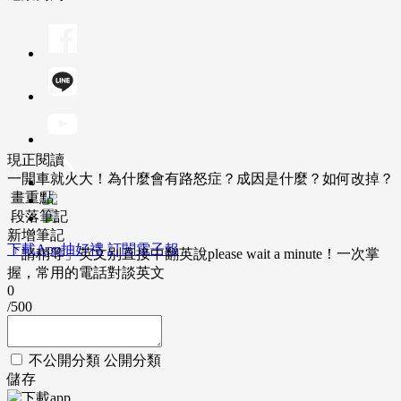
現正閱讀
一開車就火大！為什麼會有路怒症？成因是什麼？如何改掉？
畫重點
段落筆記
新增筆記
下載App抽好禮
訂閱電子報
「請稍等」英文別直接中翻英說please wait a minute！一次掌
握，常用的電話對談英文
0
/500
不公開分類
公開分類
儲存