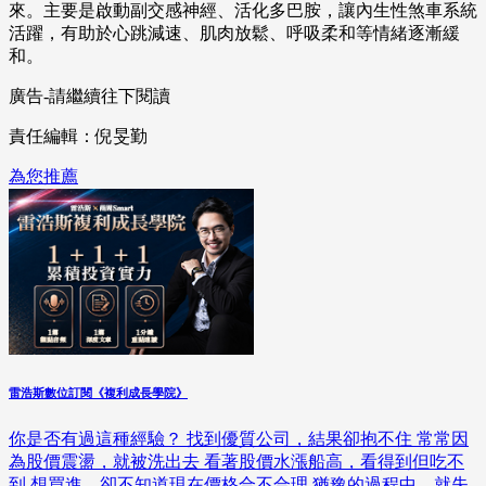
來。主要是啟動副交感神經、活化多巴胺，讓內生性煞車系統
活躍，有助於心跳減速、肌肉放鬆、呼吸柔和等情緒逐漸緩
和。
廣告-請繼續往下閱讀
責任編輯：倪旻勤
為您推薦
雷浩斯數位訂閱《複利成長學院》
你是否有過這種經驗？ 找到優質公司，結果卻抱不住 常常因
為股價震盪，就被洗出去 看著股價水漲船高，看得到但吃不
到 想買進，卻不知道現在價格合不合理 猶豫的過程中，就失