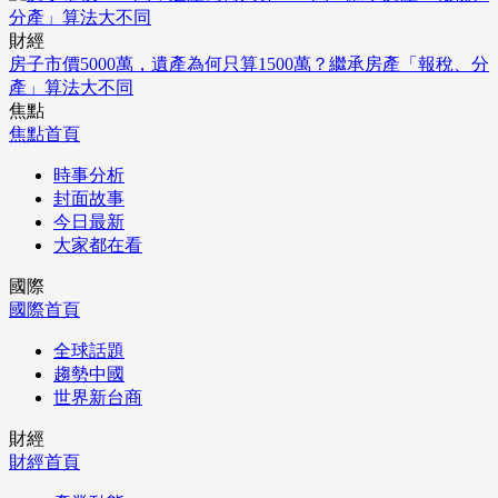
財經
房子市價5000萬，遺產為何只算1500萬？繼承房產「報稅、分
產」算法大不同
焦點
焦點首頁
時事分析
封面故事
今日最新
大家都在看
國際
國際首頁
全球話題
趨勢中國
世界新台商
財經
財經首頁