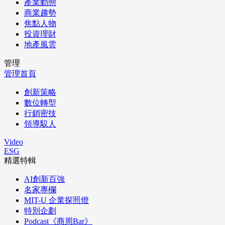
產業動態
商業趨勢
焦點人物
投資理財
地產風雲
管理
管理首頁
創新策略
數位轉型
行銷密技
領導馭人
Video
ESG
精選特輯
AI創新百強
名家專欄
MIT-U 企業探照燈
特別企劃
Podcast《商周Bar》