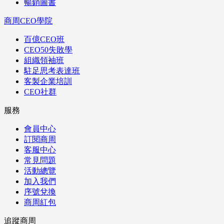
暢銷圖書
商周CEO學院
百億CEO班
CEO50失敗學
組織領袖班
駐足思考表達班
客製企業培訓
CEO社群
服務
會員中心
訂閱商周
客服中心
常見問題
活動總覽
加入我們
序號兌換
商周紅包
追蹤商周