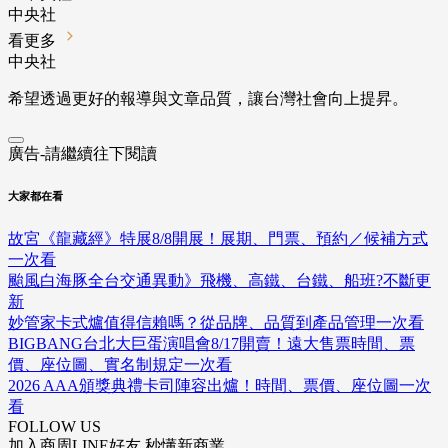
中央社
看更多
中央社
希望透過更好的報導與文章品質，讓台灣社會向上提昇。
廣告-請繼續往下閱讀
大家都在看
故宮《龍藏經》特展8/8開展！展期、門票、預約／候補方式
一次看
颱風白海豚全台交通異動》飛機、高鐵、台鐵、船班?不斷更
新
妙管家卡式爐值得信賴嗎？從品牌、品質到產品管理一次看
BIGBANG台北大巨蛋演唱會8/17開賣！遠大售票時間、票
價、座位圖、實名制規定一次看
2026 AAA頒獎典禮卡司陣容出爐！時間、票價、座位圖一次
看
FOLLOW US
加入商周LINE好友 秒懂新商業