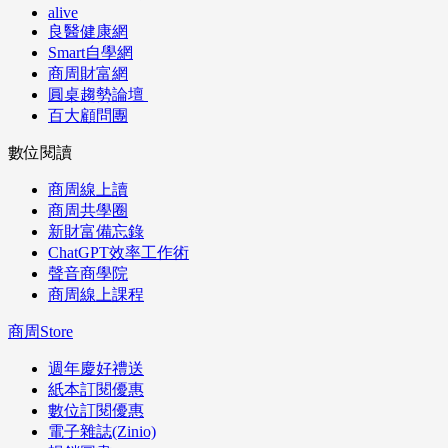
alive
良醫健康網
Smart自學網
商周財富網
圓桌趨勢論壇
百大顧問團
數位閱讀
商周線上讀
商周共學圈
新財富備忘錄
ChatGPT效率工作術
聲音商學院
商周線上課程
商周Store
週年慶好禮送
紙本訂閱優惠
數位訂閱優惠
電子雜誌(Zinio)