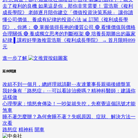
去了複利的良機 如果這是你，那你非常需要！ 雷浩斯《複利
成長學院》 老師逐月陪你建立「價值投資決策系統」 讓你讀
懂公司價值、養成有紀律的投資心法 📊 訂閱《複利成長學
院》，你將： 🔴 掌握值得長抱的優質公司 🔴 看懂價值與價格
合理關係 🔴 養成獨立思考的判斷框架 🔴 培養長期勝出的贏家
紀律 ▌課程好學激推雷浩斯《複利成長學院》 → 首月限時899
元
進一步了解
延伸閱讀
改組不到一個月，總經理就請辭⋯友達董事長親揭後續盤算
我好像有「路怒症」⋯可以看診治療嗎？精神科醫師：建議你
這樣做
心理學家：憤怒會傳染！一吵架就失控，先察覺這個訊號才能
煞車
睡不著怎麼辦？為何會睡不著？失眠原因、症狀、解決方法一
次看
路怒症
精神科
開車