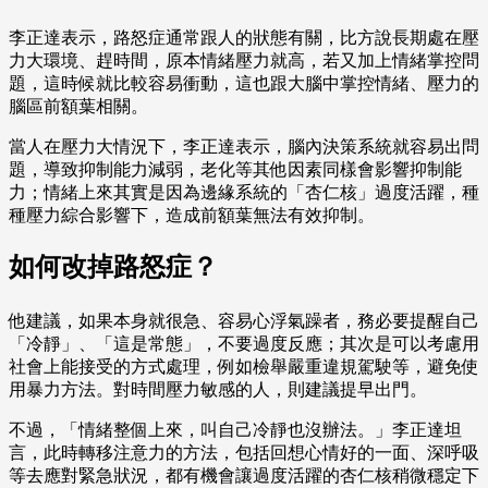
李正達表示，路怒症通常跟人的狀態有關，比方說長期處在壓
力大環境、趕時間，原本情緒壓力就高，若又加上情緒掌控問
題，這時候就比較容易衝動，這也跟大腦中掌控情緒、壓力的
腦區前額葉相關。
當人在壓力大情況下，李正達表示，腦內決策系統就容易出問
題，導致抑制能力減弱，老化等其他因素同樣會影響抑制能
力；情緒上來其實是因為邊緣系統的「杏仁核」過度活躍，種
種壓力綜合影響下，造成前額葉無法有效抑制。
如何改掉路怒症？
他建議，如果本身就很急、容易心浮氣躁者，務必要提醒自己
「冷靜」、「這是常態」，不要過度反應；其次是可以考慮用
社會上能接受的方式處理，例如檢舉嚴重違規駕駛等，避免使
用暴力方法。對時間壓力敏感的人，則建議提早出門。
不過，「情緒整個上來，叫自己冷靜也沒辦法。」李正達坦
言，此時轉移注意力的方法，包括回想心情好的一面、深呼吸
等去應對緊急狀況，都有機會讓過度活躍的杏仁核稍微穩定下