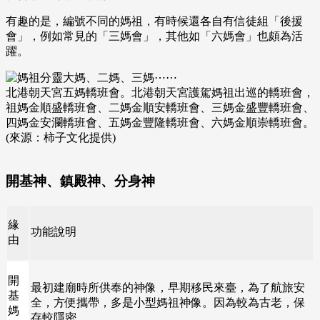
有趣的是，編號不同的媽祖，有時候還各自有信徒組「後援
會」，例如常見的「三媽會」，其他如「六媽會」也頗為活
躍。
北港朝天宮五媽轎班會。北港朝天宮護駕媽祖出巡的轎班會，
祖媽金順盛轎班會、二媽金順安轎班會、三媽金盛豐轎班會、
四媽金安瀾轎班會、五媽金豐隆轎班會、六媽金順崇轎班會。
(來源：柿子文化提供)
開基神、鎮殿神、分身神
緣
功能說明
由
開
最初建廟時所供奉的神像，早期移民來臺，為了航旅安
基
全，方便攜帶，多是小型媽祖神像。因為較為古老，保
媽
存較隱密。