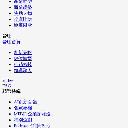
產業動態
商業趨勢
焦點人物
投資理財
地產風雲
管理
管理首頁
創新策略
數位轉型
行銷密技
領導馭人
Video
ESG
精選特輯
AI創新百強
名家專欄
MIT-U 企業探照燈
特別企劃
Podcast《商周Bar》