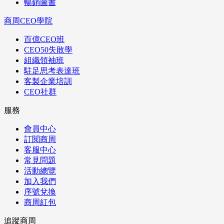
暢銷圖書
商周CEO學院
百億CEO班
CEO50失敗學
組織領袖班
駐足思考表達班
客製企業培訓
CEO社群
服務
會員中心
訂閱商周
客服中心
常見問題
活動總覽
加入我們
序號兌換
商周紅包
追蹤商周