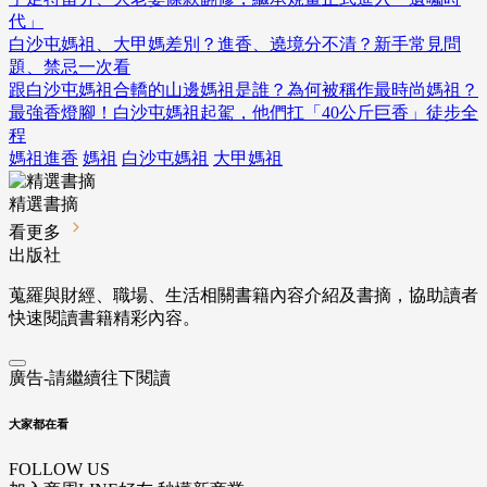
代」
白沙屯媽祖、大甲媽差別？進香、遶境分不清？新手常見問
題、禁忌一次看
跟白沙屯媽祖合轎的山邊媽祖是誰？為何被稱作最時尚媽祖？
最強香燈腳！白沙屯媽祖起駕，他們扛「40公斤巨香」徒步全
程
媽祖進香
媽祖
白沙屯媽祖
大甲媽祖
精選書摘
看更多
出版社
蒐羅與財經、職場、生活相關書籍內容介紹及書摘，協助讀者
快速閱讀書籍精彩內容。
廣告-請繼續往下閱讀
大家都在看
FOLLOW US