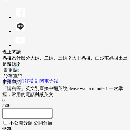
現正閱讀
媽祖為什麼分大媽、二媽、三媽？大甲媽祖、白沙屯媽祖出巡
是幾媽？
畫重點
段落筆記
下載App抽好禮
訂閱電子報
新增筆記
「請稍等」英文別直接中翻英說please wait a minute！一次掌
握，常用的電話對談英文
0
/500
不公開分類
公開分類
儲存