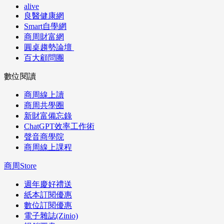
alive
良醫健康網
Smart自學網
商周財富網
圓桌趨勢論壇
百大顧問團
數位閱讀
商周線上讀
商周共學圈
新財富備忘錄
ChatGPT效率工作術
聲音商學院
商周線上課程
商周Store
週年慶好禮送
紙本訂閱優惠
數位訂閱優惠
電子雜誌(Zinio)