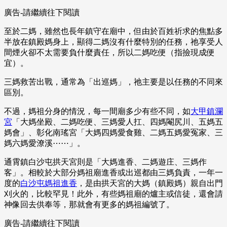
廣告-請繼續往下閱讀
至於二媽，雖然也長年鎮守在廟中，但由於百姓祈求的焦點多
半放在鎮殿媽身上，顯得二媽沒有什麼特別的任務，祂享受人
間煙火卻不太需要負什麼責任，所以二媽吃便（指撿現成便
宜）。
三媽救苦出戰，通常為「出巡媽」，祂主要是以任務的不同來
區別。
不過，媽祖分身的情況，每一間廟多少有些不同，如
大甲鎮瀾
宮
「大媽坐殿、二媽吃便、三媽愛人扛、四媽閹尻川、五媽五
媽會」、彰化南瑤宮「大媽四媽愛食雞、二媽五媽愛冤家、三
媽六媽愛潦溪⋯⋯」。
通霄鎮白沙屯拱天宮則是「大媽進香、二媽遊庄、三媽作
客」。相較於大部分媽祖廟進香或出巡都由三媽負責，一年一
度的
白沙屯媽祖進香
，是由拱天宮的大媽（鎮殿媽）親自出門
刈火的，比較罕見！此外，有些媽祖廟的爐主或信徒，還會請
神像回去供奉等，那就會有更多的媽祖編號了。
廣告-請繼續往下閱讀