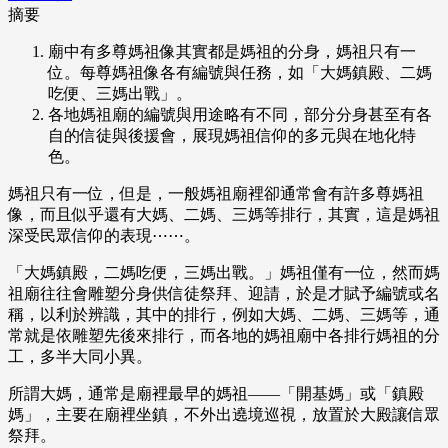
摘要
廟中有多尊媽祖像其實都是媽祖的分身，媽祖只有一
位。每尊媽祖像各有編號與任務，如「大媽鎮殿、二媽
吃便、三媽出戰」。
各地媽祖廟的編號與用途略有不同，部分分身甚至有各
自的信徒與後援會，展現媽祖信仰的多元與在地化特
色。
媽祖只有一位，但是，一般媽祖廟裡卻通常會有許多尊媽祖
像，而且似乎還有大媽、二媽、三媽等排行，其實，這是媽祖
深受民眾信仰的表現⋯⋯。
「大媽鎮殿，二媽吃便，三媽出戰。」媽祖僅有一位，然而媽
祖廟往往會雕塑分身供信徒祭拜、迎請，於是才賦予編號或名
稱，以利於辨識，其中的排行，例如大媽、二媽、三媽等，通
常就是依雕塑先後來排行，而各地的媽祖廟中各排行媽祖的分
工，多半大同小異。
所謂大媽，通常是廟裡最早的媽祖——「開基媽」或「鎮殿
媽」，主要在廟裡坐鎮，不外出遶境巡視，放置於大殿讓信眾
祭拜。