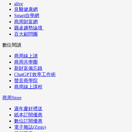
alive
良醫健康網
Smart自學網
商周財富網
圓桌趨勢論壇
百大顧問團
數位閱讀
商周線上讀
商周共學圈
新財富備忘錄
ChatGPT效率工作術
聲音商學院
商周線上課程
商周Store
週年慶好禮送
紙本訂閱優惠
數位訂閱優惠
電子雜誌(Zinio)