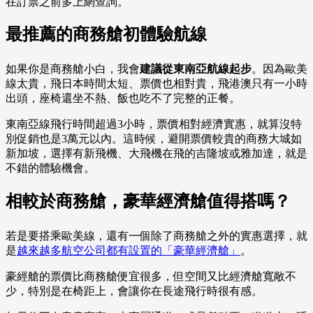
在訂票之前多上網查詢。
最推薦的商務艙初體驗航線
如果你是商務艙小白，我會
建議從東南亞航線起步
。因為歐美
線太貴，飛日本時間太短、票價也相對貴，飛港澳只有一小時
出頭，座椅還坐不熱、飯也吃不了完整的正餐。
東南亞線飛行時間超過3小時，票價相對經濟實惠，就算沒特
別促銷也是3萬元以內。這時候，避開票價較貴的商務大城如
新加坡，選擇有新飛機、大飛機在飛的吉隆坡或雅加達，就是
不錯的體驗機會。
相較於商務艙，豪華經濟艙值得搭嗎？
若是要搭乘歐美線，還有一個除了商務艙之外的實惠選擇，就
是
越來越多航空公司都有設置的「豪華經濟艙」
。
豪經艙的票價比商務艙便宜很多，但空間又比經濟艙寬敞不
少，特別是在椅距上，會讓你在長途飛行時很有感。