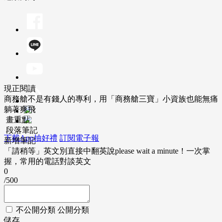
現正閱讀
商務艙不是有錢人的專利，用「商務艙三寶」小資族也能無痛
躺著爽飛
畫重點
段落筆記
下載App抽好禮
訂閱電子報
新增筆記
「請稍等」英文別直接中翻英說please wait a minute！一次掌
握，常用的電話對談英文
0
/500
不公開分類
公開分類
儲存