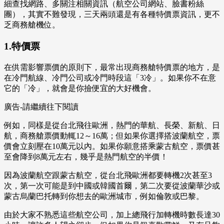
細查找網路、多關注相關資訊（航空公司網站、臉書粉絲
團），其實不難發現，三天兩頭還是有各種特價票資訊，更不
乏商務艙機位。
1.特價票
在供需影響票價的原則下，最常出現商務艙特價票的地方，是
在冷門航線、冷門公司或冷門時段這「3冷」。如果你不在意
它的「冷」，就會是你撿便宜的大好機會。
廣告-請繼續往下閱讀
例如，同樣是從台北飛往歐洲，熱門的華航、長榮、新航、日
航，商務艙票價動輒12～16萬；但如果你選擇搭波蘭航空，票
價會立刻壓在10萬元以內。如果你願意搭乘蒙古航空，票價甚
至會降到8萬元左右，幾乎是熱門航空的半價！
因為波蘭航空跟蒙古航空，從台北飛歐洲都要轉機2次甚至3
次，第一次可能是到中國或韓國首爾，第二次要從波蘭華沙或
蒙古烏蘭巴托轉到你想去的歐洲城市，例如倫敦或巴黎。
由於大家不熟悉這些航空公司，加上總飛行加轉機時數長達30