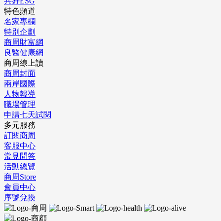
共好ESG
特色頻道
名家專欄
特別企劃
商周財富網
良醫健康網
商周線上讀
商周封面
兩岸國際
人物報導
職場管理
申請七天試閱
多元服務
訂閱商周
客服中心
常見問答
活動總覽
商周Store
會員中心
序號兌換