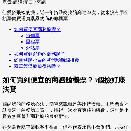
廣告-請繼續往下閱讀
但愛搭飛機的我，近一年搭乘商務艙高達22次，從來沒有用全
額票價買過貴桑桑的商務艙機票！
如何買便宜商務艙票？
特價票
里程票
外站票
如何買到舒適的商務艙？
給商務艙小白的初體驗航線推薦
豪華經濟艙值得搭嗎？
如何買到便宜的商務艙機票？3個撿好康
法寶
歸納我的商務艙心法，簡單來說就是善用特價票、里程票跟外
站票這「商務艙三寶」，換得一次次爽爽飛的機會，這也是小
資族無痛晉升商務艙的最好辦法。
雖然最近航空業載客率很高，但不代表永遠不會促銷。只要仔