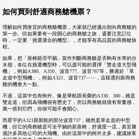
如何買到舒適商務艙機票？
理解如何買便宜的商務艙機票，大家就已經邁出朝向商務艙的
第一步。但如果要有一段開心的商務艙之旅，還要注意訂位
時，一定要「挑選適合的機型」，才能享有高品質的商務艙旅
程。
如果，把「座椅能否平躺」當作判斷商務艙是否夠有水準的分
水嶺，各位在挑選機型時，可以盡可能的選擇「雙走道大型飛
機」，例如A380、A350、波音777、波音787等，勝過於「單
走道中型飛機」，例如A321、波音737⋯⋯，這樣遇到新商務
艙的機會大一點。
不過，這當中也有例外。像是華航跟長榮的A330、300，雖是
雙走道，但因為飛機很有歷史了，所以商務艙就很有骨董感，
萬一搭到它們，你很可能不會開心。
而星宇的A321跟新航的部分波音737，雖然是單走道的中型
機，但它的商務艙是可全平躺的新座椅，舒適度一流，甚至勝
過許多其他公司的大飛機。由於這當中的例外太多，建議旅客