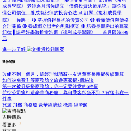
成長學院》 老師逐月陪你建立「價值投資決策系統」 讓你讀
懂公司價值、養成有紀律的投資心法 📊 訂閱《複利成長學
院》，你將： 🔴 掌握值得長抱的優質公司 🔴 看懂價值與價格
合理關係 🔴 養成獨立思考的判斷框架 🔴 培養長期勝出的贏家
紀律 ▌課程好學激推雷浩斯《複利成長學院》 → 首月限時899
元
進一步了解
延伸閱讀
改組不到一個月，總經理就請辭⋯友達董事長親揭後續盤算
如何被免費升等商務艙？旅遊專家揭7個秘訣
第一次被升級搭商務艙，你一定要注意的6件事
航空公司瘋打造豪華商務艙，為何乘客卻坐不到？背後卡在一
件事
旅遊
飛機
商務艙
豪華經濟艙
機票
經濟艙
吉時觀點
看更多
蔡祐吉