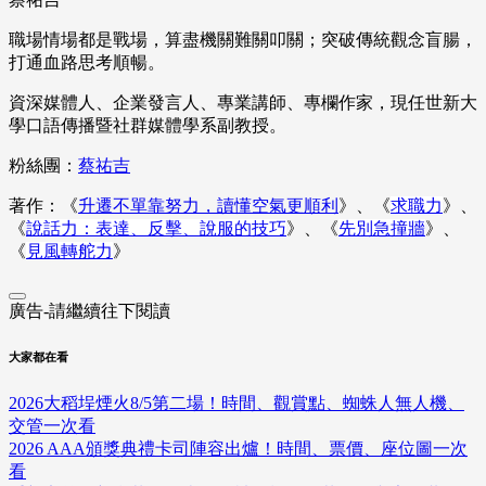
職場情場都是戰場，算盡機關難關叩關；突破傳統觀念盲腸，
打通血路思考順暢。
資深媒體人、企業發言人、專業講師、專欄作家，現任世新大
學口語傳播暨社群媒體學系副教授。
粉絲團：
蔡祐吉
著作：《
升遷不單靠努力，讀懂空氣更順利
》、《
求職力
》、
《
說話力：表達、反擊、說服的技巧
》、《
先別急撞牆
》、
《
見風轉舵力
》
廣告-請繼續往下閱讀
大家都在看
2026大稻埕煙火8/5第二場！時間、觀賞點、蜘蛛人無人機、
交管一次看
2026 AAA頒獎典禮卡司陣容出爐！時間、票價、座位圖一次
看