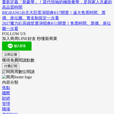
重新定義「新豪華」！當代領袖的極致奢華，是與家人共處的
高品質時間
BIGBANG台北大巨蛋演唱會8/17開賣！遠大售票時間、票
價、座位圖、實名制規定一次看
2027魔力紅高雄世運演唱會8/11開賣！售票時間、票價、座位
圖一次看
FOLLOW US
加入商周LINE好友 秒懂新商業
立即註冊
獲得免費閱讀點數
付費訂閱
訂閱商周數位閱讀
內容分類
焦點
國際
財經
管理
職場