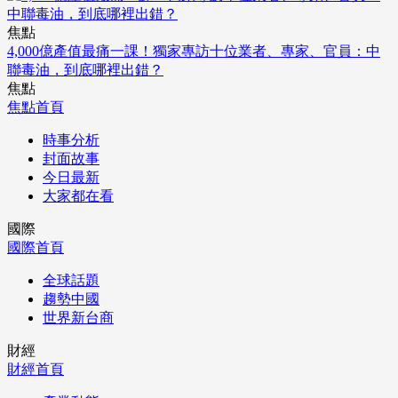
焦點
4,000億產值最痛一課！獨家專訪十位業者、專家、官員：中
聯毒油，到底哪裡出錯？
焦點
焦點首頁
時事分析
封面故事
今日最新
大家都在看
國際
國際首頁
全球話題
趨勢中國
世界新台商
財經
財經首頁