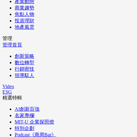
產業動態
商業趨勢
焦點人物
投資理財
地產風雲
管理
管理首頁
創新策略
數位轉型
行銷密技
領導馭人
Video
ESG
精選特輯
AI創新百強
名家專欄
MIT-U 企業探照燈
特別企劃
Podcast《商周Bar》