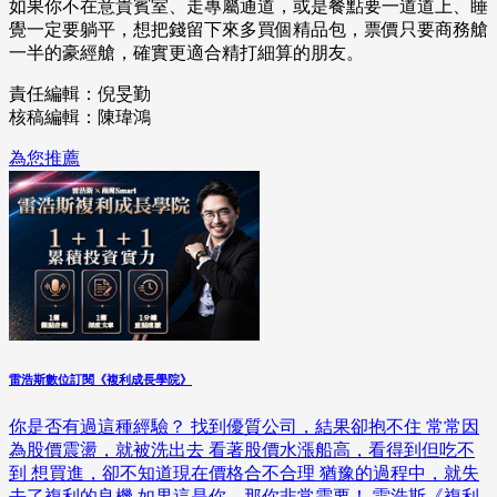
如果你不在意貴賓室、走專屬通道，或是餐點要一道道上、睡
覺一定要躺平，想把錢留下來多買個精品包，票價只要商務艙
一半的豪經艙，確實更適合精打細算的朋友。
責任編輯：倪旻勤
核稿編輯：陳瑋鴻
為您推薦
雷浩斯數位訂閱《複利成長學院》
你是否有過這種經驗？ 找到優質公司，結果卻抱不住 常常因
為股價震盪，就被洗出去 看著股價水漲船高，看得到但吃不
到 想買進，卻不知道現在價格合不合理 猶豫的過程中，就失
去了複利的良機 如果這是你，那你非常需要！ 雷浩斯《複利