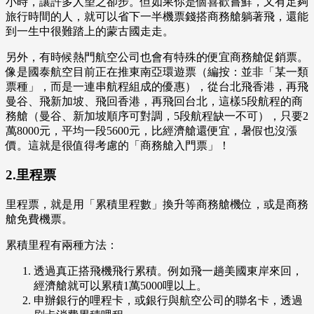
小時，讓許多人望之卻步。但如果你是個喜歡嘗鮮，又有足夠
旅行時間的人，就可以省下一半機票錢搭商務艙躺著飛，還能
到一生中很難踏上的蒙古國走走。
另外，有時候熱門航空公司也會有特殊的便宜商務艙促銷票。
像是國泰航空目前正在推東南亞環遊票（編按：並非「某一類
票種」，而是一連串航程組成的優惠），從台北飛香港，再飛
曼谷、飛新加坡、飛回香港，再飛回台北，這樣5段航程的商
務艙（曼谷、新加坡順序可對調，5段航程缺一不可），只要2
萬8000元，平均一段5600元，比經濟艙還便宜，暑假也沒漲
價。這就是很值得考慮的「商務艙入門票」！
2.里程票
里程票，就是用「累積里程數」換升等商務艙機位，或是商務
艙免費機票。
累積里程有兩種方法：
透過真正搭飛機飛行累積。例如飛一趟美國東岸來回，
經濟艙就可以累積1萬5000哩以上。
申辦銀行的哩程卡，或銀行與航空公司的聯名卡，透過