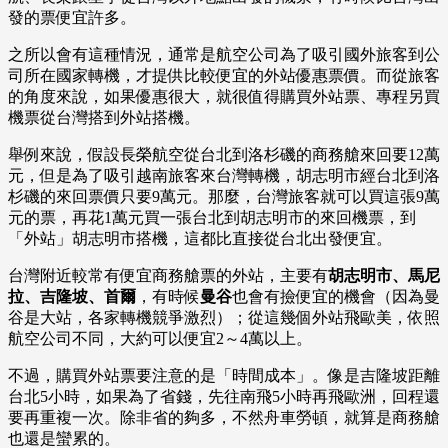
發的票便宜許多。
之所以會有這種情況，通常是航空公司為了吸引國外旅客到公
司所在國家轉機，才提供比較便宜的外站優惠票價。而從旅客
的角度來說，如果優惠很大，就很值得購買外站票、專程另買
機票從台灣搭到外站搭機。
舉例來說，假設長榮航空從台北到洛杉磯的商務艙來回要12萬
元，但是為了吸引越南旅客來台灣轉機，胡志明市經台北到洛
杉磯的來回票價只要9萬元。那麼，台灣旅客就可以買這張9萬
元的票，再花1萬元買一張台北到胡志明市的來回機票，到
「外站」胡志明市搭機，這都比直接從台北出發便宜。
台灣附近較常有便宜商務艙票的外站，主要有
胡志明市、馬尼
拉、吉隆坡、首爾
，有時候
曼谷
也會有撿便宜的機會（因為曼
谷是大站，各家轉機競爭激烈）；從這幾個外站飛歐美，依照
航空公司不同，大約可以便宜2～4萬以上。
不過，購買外站票要注意的是「時間成本」。像是吉隆坡距離
台北5小時，如果為了省錢，先往南飛5小時再飛歐洲，回程還
要再重複一次。除非省的夠多，不然舟車勞頓，就算是商務艙
也還是蠻累的。