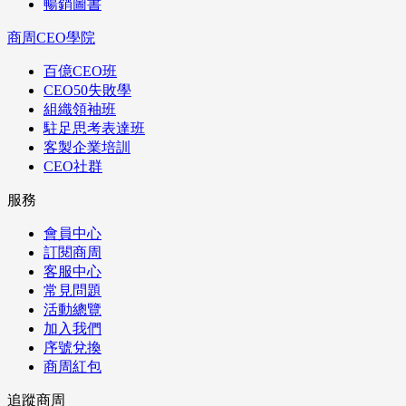
暢銷圖書
商周CEO學院
百億CEO班
CEO50失敗學
組織領袖班
駐足思考表達班
客製企業培訓
CEO社群
服務
會員中心
訂閱商周
客服中心
常見問題
活動總覽
加入我們
序號兌換
商周紅包
追蹤商周