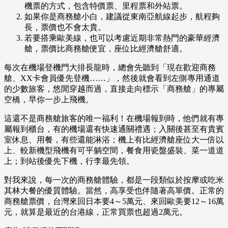
機票的方式，包含特價票、里程票和外站票。
如果你是商務艙小白，建議從東南亞航線起步，航程夠
長，票價也不會太貴。
若要搭乘歐美線，也可以考慮近期非常熱門的豪華經濟
艙，票價比商務艙便宜，座位比經濟艙舒適。
每次在機場登機門大排長龍時，總會先聽到「現在歡迎商務
艙、XX卡會員優先登機……」，然後就會看到左側專用通道
的少數旅客，悠閒穿越而過，直接走向標示「商務艙」的專屬
空橋，早你一步上飛機。
這還不是商務艙旅客的唯一福利！在機場報到時，他們就有專
屬報到櫃台，有的機場還有快速通關禮遇；入關後甚至有貴賓
室休息、用餐，有些還能淋浴；機上有比經濟艙座位大一倍以
上、較新機型飛機有可平躺空間，餐食用瓷盤盛裝、菜一道道
上；到站後優先下機，行李最先領。
對我來說，每一次的商務艙體驗，都是一段類似於按摩或吃米
其林大餐的優質體驗。當然，高享受也伴隨著高單價。正常的
商務艙票價，台灣來回日本要4～5萬元、來回歐美要12～16萬
元，就算是最近的台港線，正常買票也超過2萬元。