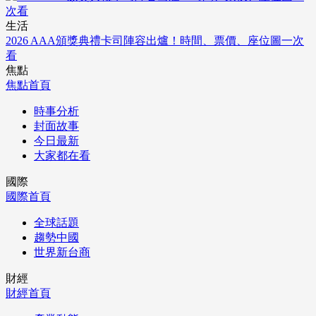
生活
2026 AAA頒獎典禮卡司陣容出爐！時間、票價、座位圖一次
看
焦點
焦點首頁
時事分析
封面故事
今日最新
大家都在看
國際
國際首頁
全球話題
趨勢中國
世界新台商
財經
財經首頁