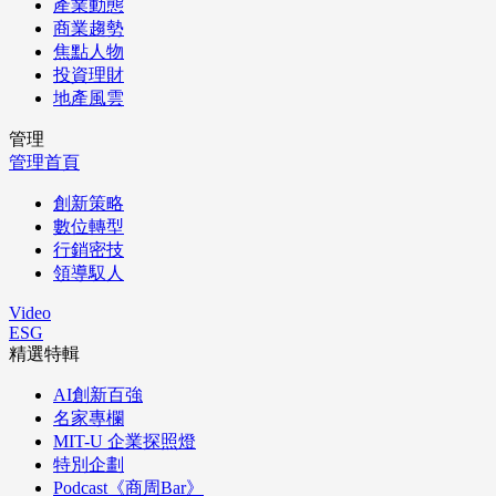
產業動態
商業趨勢
焦點人物
投資理財
地產風雲
管理
管理首頁
創新策略
數位轉型
行銷密技
領導馭人
Video
ESG
精選特輯
AI創新百強
名家專欄
MIT-U 企業探照燈
特別企劃
Podcast《商周Bar》