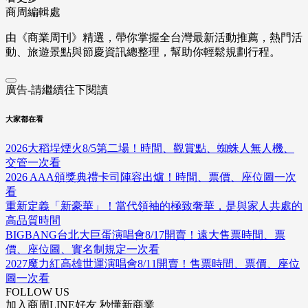
商周編輯處
由《商業周刊》精選，帶你掌握全台灣最新活動推薦，熱門活
動、旅遊景點與節慶資訊總整理，幫助你輕鬆規劃行程。
廣告-請繼續往下閱讀
大家都在看
2026大稻埕煙火8/5第二場！時間、觀賞點、蜘蛛人無人機、
交管一次看
2026 AAA頒獎典禮卡司陣容出爐！時間、票價、座位圖一次
看
重新定義「新豪華」！當代領袖的極致奢華，是與家人共處的
高品質時間
BIGBANG台北大巨蛋演唱會8/17開賣！遠大售票時間、票
價、座位圖、實名制規定一次看
2027魔力紅高雄世運演唱會8/11開賣！售票時間、票價、座位
圖一次看
FOLLOW US
加入商周LINE好友 秒懂新商業