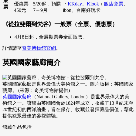
般
優惠票
5/20起，預購
・
KKday
、
Klook
＋
飯店套票
、
票
450元
7～9月
ibon、台南好玩卡
《從拉斐爾到梵谷》一般票（全票、優惠票）
4月8日起，全展期票券全面販售。
詳情請至
奇美博物館官網
。
英國國家藝廊簡介
英國國家藝廊是世界最偉大美術館之一。圖片版權：英國國家
藝廊。 (來源：奇美博物館提供)
英國國家藝廊
（National Gallery, London）是世界最偉大的美
術館之一。該館由英國國會於1824年成立，收藏了13世紀末至
20世紀初的西洋繪畫，旨在保存、收藏並發揮藏品價值，藉此
提供觀眾最佳的參觀體驗。
館藏作品包括：