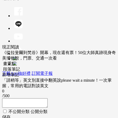
現正閱讀
《從拉斐爾到梵谷》開幕，現在還有票！50位大師真跡現身奇
美博物館，門票、交通一次看
畫重點
段落筆記
下載App抽好禮
訂閱電子報
新增筆記
「請稍等」英文別直接中翻英說please wait a minute！一次掌
握，常用的電話對談英文
0
/500
不公開分類
公開分類
儲存