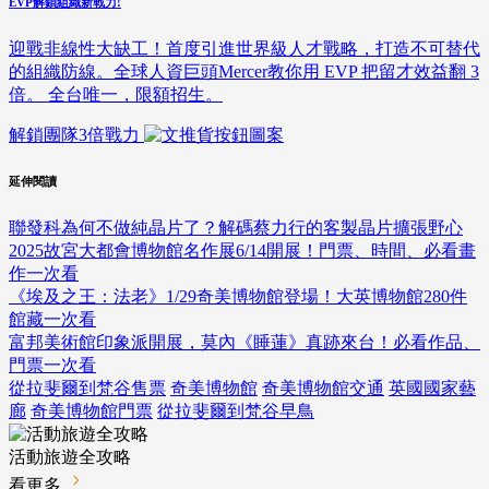
EVP解鎖組織新戰力!
迎戰非線性大缺工！首度引進世界級人才戰略，打造不可替代
的組織防線。全球人資巨頭Mercer教你用 EVP 把留才效益翻 3
倍。 全台唯一，限額招生。
解鎖團隊3倍戰力
延伸閱讀
聯發科為何不做純晶片了？解碼蔡力行的客製晶片擴張野心
2025故宮大都會博物館名作展6/14開展！門票、時間、必看畫
作一次看
《埃及之王：法老》1/29奇美博物館登場！大英博物館280件
館藏一次看
富邦美術館印象派開展，莫內《睡蓮》真跡來台！必看作品、
門票一次看
從拉斐爾到梵谷售票
奇美博物館
奇美博物館交通
英國國家藝
廊
奇美博物館門票
從拉斐爾到梵谷早鳥
活動旅遊全攻略
看更多