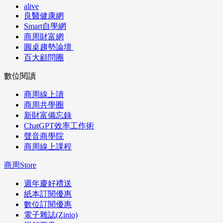
alive
良醫健康網
Smart自學網
商周財富網
圓桌趨勢論壇
百大顧問團
數位閱讀
商周線上讀
商周共學圈
新財富備忘錄
ChatGPT效率工作術
聲音商學院
商周線上課程
商周Store
週年慶好禮送
紙本訂閱優惠
數位訂閱優惠
電子雜誌(Zinio)