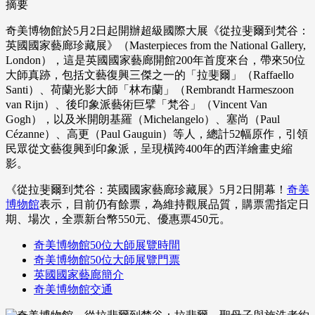
摘要
奇美博物館於5月2日起開辦超級國際大展《從拉斐爾到梵谷：
英國國家藝廊珍藏展》（Masterpieces from the National Gallery,
London），這是英國國家藝廊開館200年首度來台，帶來50位
大師真跡，包括文藝復興三傑之一的「拉斐爾」（Raffaello
Santi）、荷蘭光影大師「林布蘭」（Rembrandt Harmeszoon
van Rijn）、後印象派藝術巨擘「梵谷」（Vincent Van
Gogh），以及米開朗基羅（Michelangelo）、塞尚（Paul
Cézanne）、高更（Paul Gauguin）等人，總計52幅原作，引領
民眾從文藝復興到印象派，呈現橫跨400年的西洋繪畫史縮
影。
《從拉斐爾到梵谷：英國國家藝廊珍藏展》5月2日開幕！
奇美
博物館
表示，目前仍有餘票，為維持觀展品質，購票需指定日
期、場次，全票新台幣550元、優惠票450元。
奇美博物館50位大師展覽時間
奇美博物館50位大師展覽門票
英國國家藝廊簡介
奇美博物館交通