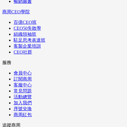
暢銷圖書
商周CEO學院
百億CEO班
CEO50失敗學
組織領袖班
駐足思考表達班
客製企業培訓
CEO社群
服務
會員中心
訂閱商周
客服中心
常見問題
活動總覽
加入我們
序號兌換
商周紅包
追蹤商周