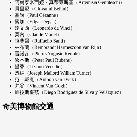
阿爾泰米西婭・真蒂萊斯基（Artemisia Gentileschi）
貝里尼（Giovanni Bellini）
塞尚（Paul Cézanne）
竇加（Edgar Degas）
達文西（Leonardo da Vinci）
莫內（Claude Monet）
拉斐爾（Raffaello Santi）
林布蘭（Rembrandt Harmeszoon van Rijn）
雷諾瓦（Pierre-Auguste Renoir）
魯本斯（Peter Paul Rubens）
提香（Tiziano Vecellio）
透納（Joseph Mallord William Turner）
范．戴克（Antoon van Dyck）
梵谷（Vincent Van Gogh）
維拉斯奎茲（Diego Rodríguez de Silva y Velázquez）
奇美博物館交通