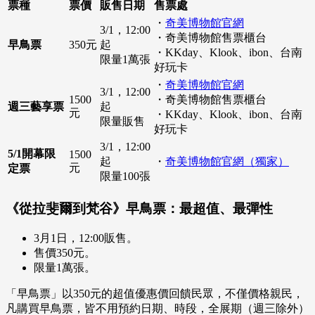
票種
票價
販售日期
售票處
・
奇美博物館官網
3/1，12:00
・奇美博物館售票櫃台
早鳥票
350元
起
・KKday、Klook、ibon、台南
限量1萬張
好玩卡
・
奇美博物館官網
3/1，12:00
1500
・奇美博物館售票櫃台
週三藝享票
起
元
・KKday、Klook、ibon、台南
限量販售
好玩卡
3/1，12:00
5/1開幕限
1500
起
・
奇美博物館官網（獨家）
元
定票
限量100張
《從拉斐爾到梵谷》早鳥票：最超值、最彈性
3月1日，12:00販售。
售價350元。
限量1萬張。
「早鳥票」以350元的超值優惠價回饋民眾，不僅價格親民，
凡購買早鳥票，皆不用預約日期、時段，全展期（週三除外）