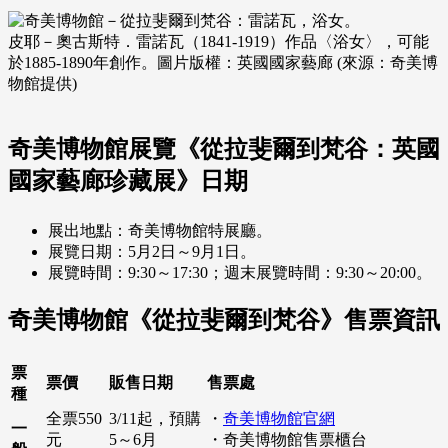
皮耶－奧古斯特．雷諾瓦（1841-1919）作品〈浴女〉，可能
於1885-1890年創作。圖片版權：英國國家藝廊 (來源：奇美博
物館提供)
奇美博物館展覽《從拉斐爾到梵谷：英國
國家藝廊珍藏展》日期
展出地點：奇美博物館特展廳。
展覽日期：5月2日～9月1日。
展覽時間：9:30～17:30；週末展覽時間：9:30～20:00。
奇美博物館《從拉斐爾到梵谷》售票資訊
票
票價
販售日期
售票處
種
全票550
3/11起，預購
・
奇美博物館官網
一
元
5～6月
・奇美博物館售票櫃台