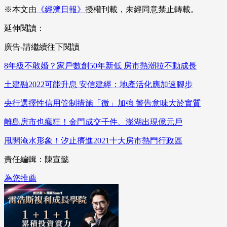
※本文由
《經濟日報》
授權刊載，未經同意禁止轉載。
延伸閱讀：
廣告-請繼續往下閱讀
8年級不敢婚？家戶數創50年新低 房市熱潮拉不動成長
土建融2022可能升息 安信建經：地產活化應加速腳步
央行選擇性信用管制措施「微」加強 警告意味大於實質
離島房市也瘋狂！金門成交千件、澎湖出現億元戶
甩開淹水形象！汐止擠進2021十大房市熱門行政區
責任編輯：陳宣懿
為您推薦