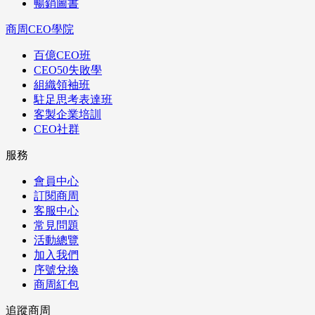
暢銷圖書
商周CEO學院
百億CEO班
CEO50失敗學
組織領袖班
駐足思考表達班
客製企業培訓
CEO社群
服務
會員中心
訂閱商周
客服中心
常見問題
活動總覽
加入我們
序號兌換
商周紅包
追蹤商周