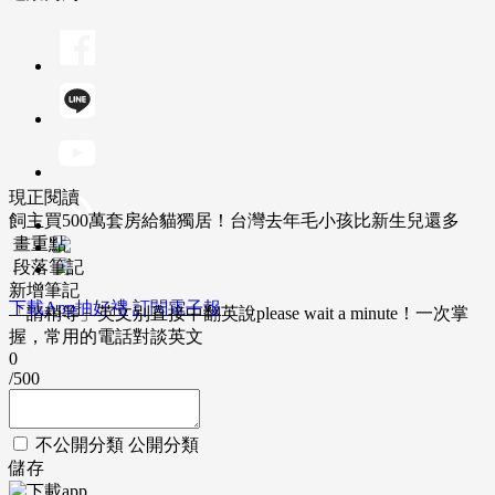
現正閱讀
飼主買500萬套房給貓獨居！台灣去年毛小孩比新生兒還多
畫重點
段落筆記
新增筆記
下載App抽好禮
訂閱電子報
「請稍等」英文別直接中翻英說please wait a minute！一次掌
握，常用的電話對談英文
0
/500
不公開分類
公開分類
儲存