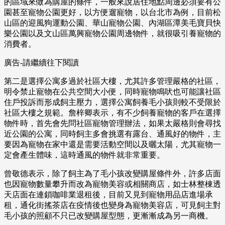
的區域來做為購屋的條件，一般來說居住地點周邊必須要有公
園甚至寵物公園更好，以方便遛寵物，以台北市為例，目前松
山區的迎風狗運動公園、華山寵物公園、內湖區潭美毛寶貝快
樂公園以及文山區萬興寵物公園周邊物件，就很吸引養寵物的
消費者。
廣告-請繼續往下閱讀
第二是選擇公寓多過於社區大樓，尤其許多管理嚴格的社區，
明令禁止寵物在公共空間大小便，同時寵物鳴吠也可能讓社區
住戶投訴而形成飼主壓力，選擇公寓飼養毛小孩則較不受限於
社區大樓之規範。詹梓卿表示，有不少飼養寵物的客戶在選擇
物件時，首先會先問社區寵物管理辦法，如果太嚴格則會尋找
近公園的公寓，同時飼主多會挑選有露台、通風好的物件，主
要因為寵物在家中還是需要活動空間以及曬太陽，尤其寵物一
定會產生體味，這時通風的物件就非常重要。
曾敬德表示，除了飼主為了毛小孩改變購屋條件外，許多店面
也因寵物數量攀升而改為寵物美容或相關商店，如士林整棟透
天店面在連鎖咖啡業退租後，目前又見到寵物用品店進場承
租，通化街搖茶店在疫情後也變身為寵物美容店，可見飼主對
毛小孩的照顧不只已改變購屋型態，更漸漸成為另一商機。