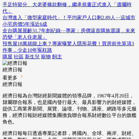
手足特留分、大老婆條款翻修，繼承規畫正式進入「遺囑時
代」
台灣進入「微型家庭時代」！平均家戶人口剩2.89人⋯這城市
小宅房價5年漲近6成
全台購屋屋齡31.7年創紀錄⋯專家：房價逼首購族退讓，未來
恐變「老人住老屋」
預售屋18萬就能上車？專家曝驚人隱形花費！買房前先算清3
件事，少走10年冤枉路
購屋
社區
新生兒
寵物
飼主
經濟日報
看更多
經濟日報
經濟日報為台灣財經新聞媒體的領導品牌，1967年4月20日，
隸屬聯合報系，也是國內發行最大、最具影響力的財經媒體，
提供工商業界新聞、展覽、論壇、刊物、講座、網路等多元服
務，經濟日報財經媒體集團擔負聯合報系財經數位平台的旗艦
角色。
經濟日報每日透過專業記者群，將國內、全球、兩岸、財經、