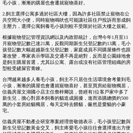
毛小孩，漸漸的購屋也會遷就寵物喜好。
2.飼主選擇公寓多過於社區大樓，因為許多社區禁止寵物在公
共空間大小便，同時寵物鳴吠也可能讓社區住戶投訴而形成飼
主壓力，選擇公寓飼養毛小孩則較不受限於社區大樓之規範。
根據寵物登記管理資訊網以及內政部統計，台灣今年1月至11
月寵物登記數已達21萬，反觀同期新生兒登記數約13萬，毛小
孩登記數大幅超越新生兒登記數，家庭成員不同購屋條件也跟
著改變，專家表示學區及交通不再是絕對，反而是公園綠地會
是飼主購屋首選，尤其以公寓、露台或沒有社區管理組織的房
型較受鏟屎官青睞。
台灣越來越多人養毛小孩，飼主不只居住生活環境會考量到毛
小孩，漸漸的購屋也會遷就寵物喜好，甚至買房給寵物獨居，
信義房屋文湖國小店主任詹梓卿說，曾經有1位客戶家中多了
新生兒，擔心對原本飼養的貓造成困擾，進而添購總價約500
萬的小套房給貓獨居，每天定時去餵貓，儼然是愛貓的小豪
宅。
信義房屋不動產企研室專案經理曾敬德表示，毛小孩登記數與
新生兒登記數黃金交叉，飼主疼愛毛小孩往往會選擇進出方便