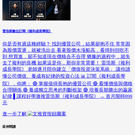
雷浩斯數位訂閱《複利成長學院》
你是否有過這種經驗？ 找到優質公司，結果卻抱不住 常常因
為股價震盪，就被洗出去 看著股價水漲船高，看得到但吃不
到 想買進，卻不知道現在價格合不合理 猶豫的過程中，就失
去了複利的良機 如果這是你，那你非常需要！ 雷浩斯《複利
成長學院》 老師逐月陪你建立「價值投資決策系統」 讓你讀
懂公司價值、養成有紀律的投資心法 📊 訂閱《複利成長學
院》，你將： 🔴 掌握值得長抱的優質公司 🔴 看懂價值與價格
合理關係 🔴 養成獨立思考的判斷框架 🔴 培養長期勝出的贏家
紀律 ▌課程好學激推雷浩斯《複利成長學院》 → 首月限時899
元
進一步了解
延伸閱讀