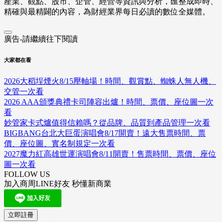
產業、觀點、股市、企管、經營等資訊與分析，匯整成即時、
精確與最精闢的內容，為財經業界每日必讀的數位全媒體。
廣告-請繼續往下閱讀
大家都在看
2026大稻埕煙火8/15壓軸場！時間、觀賞點、蜘蛛人無人機、
交管一次看
2026 AAA頒獎典禮卡司陣容出爐！時間、票價、座位圖一次
看
妙管家卡式爐值得信賴嗎？從品牌、品質到產品管理一次看
BIGBANG台北大巨蛋演唱會8/17開賣！遠大售票時間、票
價、座位圖、實名制規定一次看
2027魔力紅高雄世運演唱會8/11開賣！售票時間、票價、座位
圖一次看
FOLLOW US
加入商周LINE好友 秒懂新商業
立即註冊