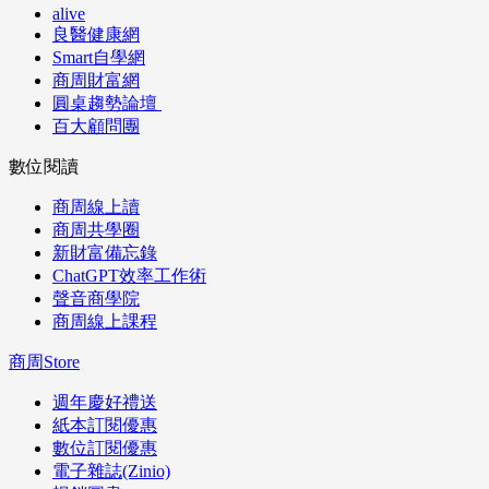
alive
良醫健康網
Smart自學網
商周財富網
圓桌趨勢論壇
百大顧問團
數位閱讀
商周線上讀
商周共學圈
新財富備忘錄
ChatGPT效率工作術
聲音商學院
商周線上課程
商周Store
週年慶好禮送
紙本訂閱優惠
數位訂閱優惠
電子雜誌(Zinio)