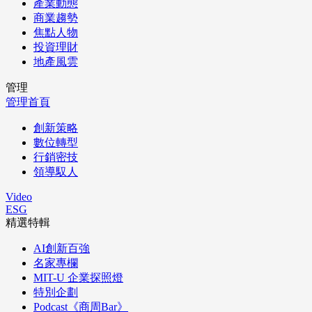
產業動態
商業趨勢
焦點人物
投資理財
地產風雲
管理
管理首頁
創新策略
數位轉型
行銷密技
領導馭人
Video
ESG
精選特輯
AI創新百強
名家專欄
MIT-U 企業探照燈
特別企劃
Podcast《商周Bar》