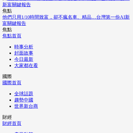
焦點
他們只用1/10時間致富，卻不瘋名車、精品…台灣第一份AI新
富關鍵報告
焦點
焦點首頁
時事分析
封面故事
今日最新
大家都在看
國際
國際首頁
全球話題
趨勢中國
世界新台商
財經
財經首頁