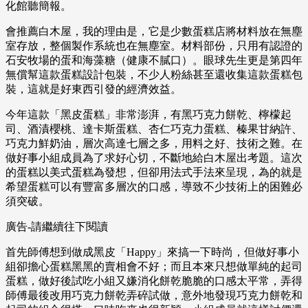
化館聽簡報。
會推薦白木屋，我的理由是，它是少數蛋糕店將材料放在無塵
室存放，整個製作系統也在無塵室。材料部份，只用有認證的
石安牧場的蛋和海藻糖（健康不膩口）。眼球先生更是第四年
無償幫這款蛋糕設計包裝，不少人粉絲甚至還收集這款蛋糕包
裝，這就是好東西引發的經濟效益。
今年這款「黑皮蛋糕」非常澎湃，有黑巧克力餅乾、檸檬起
司、酒漬櫻桃、達卡斯蛋糕、杏仁巧克力蛋糕、榛果甘納許、
巧克力鮮奶油，層次高達七層之多，用料之好、技術之難。在
做好事小組成員為了求好心切，不斷地給白木屋出考題。這次
的蛋糕以美式蛋糕為發想，但卻用法式手法來呈現，為的就是
希望蛋糕可以有豐富多層次的口感，導致不少技術上的困難必
須突破。
廣告-請繼續往下閱讀
首先師傅想到做成黑皮「Happy」來搞一下時尚，但做好事小
組卻擔心蛋糕黑黑的賣相會不好；而且本來只想做單純的起司
蛋糕，做好後試吃小組又嫌消化餅乾脆脆的口感太平常，弄得
師傅最後改用巧克力餅乾弄碎試做，意外地發現巧克力餅乾和