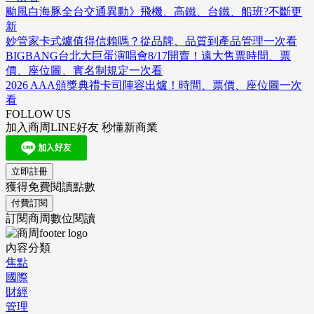
颱風白海豚全台交通異動》飛機、高鐵、台鐵、船班?不斷更
新
妙管家卡式爐值得信賴嗎？從品牌、品質到產品管理一次看
BIGBANG台北大巨蛋演唱會8/17開賣！遠大售票時間、票
價、座位圖、實名制規定一次看
2026 AAA頒獎典禮卡司陣容出爐！時間、票價、座位圖一次
看
FOLLOW US
加入商周LINE好友 秒懂新商業
立即註冊
獲得免費閱讀點數
付費訂閱
訂閱商周數位閱讀
內容分類
焦點
國際
財經
管理