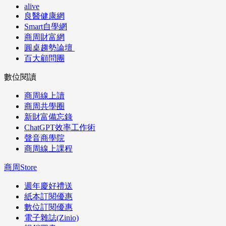
alive
良醫健康網
Smart自學網
商周財富網
圓桌趨勢論壇
百大顧問團
數位閱讀
商周線上讀
商周共學圈
新財富備忘錄
ChatGPT效率工作術
聲音商學院
商周線上課程
商周Store
週年慶好禮送
紙本訂閱優惠
數位訂閱優惠
電子雜誌(Zinio)