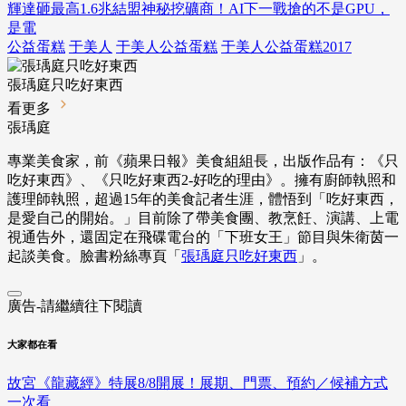
輝達砸最高1.6兆結盟神秘挖礦商！AI下一戰搶的不是GPU，
是電
公益蛋糕
于美人
于美人公益蛋糕
于美人公益蛋糕2017
張瑀庭只吃好東西
看更多
張瑀庭
專業美食家，前《蘋果日報》美食組組長，出版作品有：《只
吃好東西》、《只吃好東西2-好吃的理由》。擁有廚師執照和
護理師執照，超過15年的美食記者生涯，體悟到「吃好東西，
是愛自己的開始。」目前除了帶美食團、教烹飪、演講、上電
視通告外，還固定在飛碟電台的「下班女王」節目與朱衛茵一
起談美食。臉書粉絲專頁「
張瑀庭只吃好東西
」。
廣告-請繼續往下閱讀
大家都在看
故宮《龍藏經》特展8/8開展！展期、門票、預約／候補方式
一次看