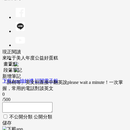
現正閱讀
來吃于美人年度公益好蛋糕
畫重點
段落筆記
新增筆記
下載App抽好禮
訂閱電子報
「請稍等」英文別直接中翻英說please wait a minute！一次掌
握，常用的電話對談英文
0
/500
不公開分類
公開分類
儲存