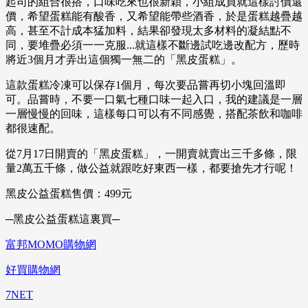
起司的組合很搭，口味吃來也很新穎，小組成員就這樣討價還
價，希望蛋糕能有酸香，又希望能帶些酒香，於是蛋糕越疊越
高，甚至不計成本猛加料，結果卻發現太多材料的凝結點不
同，要堆疊必須一一克服...就這樣不斷邊試吃邊改配方，歷時
將近3個月才弄出這個獨一無二的「黑皮蛋糕」。
這款蛋糕冷凍可以保存1個月，每次要品嘗再切小塊回溫即
可。品嘗時，不要一口氣七種口味一起入口，我的建議是一層
一層慢慢的回味，這樣每口可以有不同感覺，搭配茶飲和咖啡
都很速配。
從7月17日開賣的「黑皮蛋糕」，一開賣就賣出三千多條，限
量2萬五千條，做公益就跟吃好東西一樣，都要搶先才行呢！
黑皮公益蛋糕售價：499元
─黑皮公益蛋糕這裏買─
富邦MOMO購物網
好買購物網
7NET