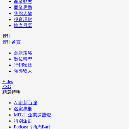
產業動態
商業趨勢
焦點人物
投資理財
地產風雲
管理
管理首頁
創新策略
數位轉型
行銷密技
領導馭人
Video
ESG
精選特輯
AI創新百強
名家專欄
MIT-U 企業探照燈
特別企劃
Podcast《商周Bar》