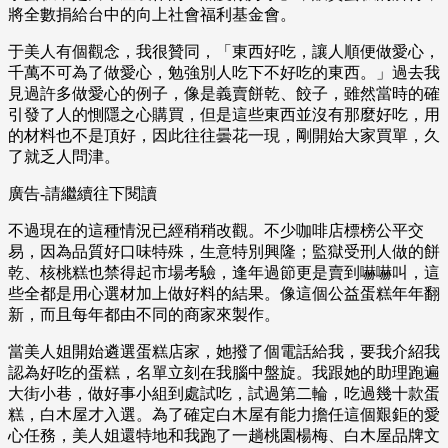
將全數捐給台中的向上社會福利基金會。
于美人有個觀念，我很贊同，「東西好吃，讓人順便做愛心，
千萬不可為了做愛心，勉強別人吃下不好吃的東西。」過去我
見過許多做愛心的例子，像是義賣餅乾、餃子，雖然當時的確
引發了人的惻隱之心購買，但是這些東西並沒有那麼好吃，用
的材料也不是頂好，因此往往曇花一現，剛開始大家買單，久
了就乏人問津。
廣告-請繼續往下閱讀
不過現在的這種情況已經稍稍改觀。不少咖啡店標榜公平交
易，因為品質好口味特殊，生意特別興隆；監獄受刑人做的餅
乾、核桃糕也禁得起市場考驗，逢年過節更是賣到嚇嚇叫，這
些全都是用心選材加上做好料的結果。像這個公益蛋糕年年翻
新，而且每年都由不同的商家來製作。
當美人姐開始遴選蛋糕店家，她撥了個電話給我，要我介紹我
認為好吃的蛋糕，名單立刻在我腦中盤旋。我跟她的助理跑遍
大街小巷，做好事小組到處試吃，試過第二輪，吃過幾十款蛋
糕，白木屋才入選。為了確定白木屋有能力擔任這個艱鉅的愛
心任務，美人姐還特地和我跑了一趟桃園楊梅、白木屋品牌文