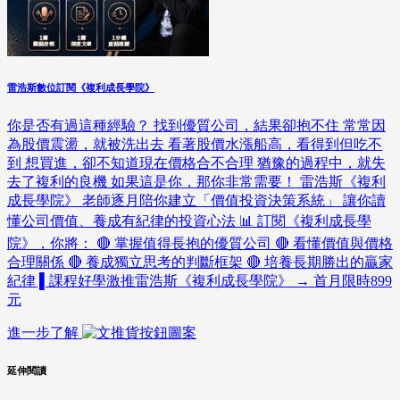
雷浩斯數位訂閱《複利成長學院》
你是否有過這種經驗？ 找到優質公司，結果卻抱不住 常常因
為股價震盪，就被洗出去 看著股價水漲船高，看得到但吃不
到 想買進，卻不知道現在價格合不合理 猶豫的過程中，就失
去了複利的良機 如果這是你，那你非常需要！ 雷浩斯《複利
成長學院》 老師逐月陪你建立「價值投資決策系統」 讓你讀
懂公司價值、養成有紀律的投資心法 📊 訂閱《複利成長學
院》，你將： 🔴 掌握值得長抱的優質公司 🔴 看懂價值與價格
合理關係 🔴 養成獨立思考的判斷框架 🔴 培養長期勝出的贏家
紀律 ▌課程好學激推雷浩斯《複利成長學院》 → 首月限時899
元
進一步了解
延伸閱讀