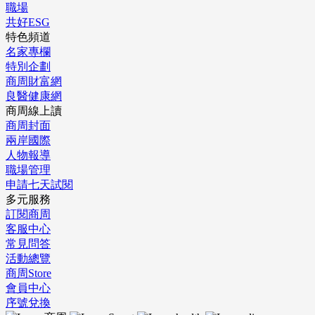
職場
共好ESG
特色頻道
名家專欄
特別企劃
商周財富網
良醫健康網
商周線上讀
商周封面
兩岸國際
人物報導
職場管理
申請七天試閱
多元服務
訂閱商周
客服中心
常見問答
活動總覽
商周Store
會員中心
序號兌換