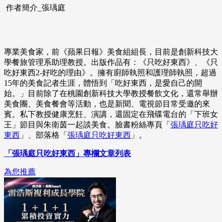
作者簡介_張瑀庭
專業美食家，前《蘋果日報》美食組組長，目前是創新科技大
學餐旅管理系助理教授。出版作品有：《只吃好東西》、《只
吃好東西2-好吃的理由》。擁有廚師執照和護理師執照，超過
15年的美食記者生涯，體悟到「吃好東西，是愛自己的開
始。」目前除了在桃園創新科技大學教授餐飲文化，還常舉辦
美食團、美食餐會等活動，也是新聞、電視節目常受邀的來
賓。私下教授健康烹飪、演講，還固定在飛碟電台的「下班女
王」節目與朱衛茵一起談美食。臉書粉絲專頁「
張瑀庭只吃好
東西
」、部落格「
張瑀庭只吃好東西
」。
「張瑀庭只吃好東西」專欄文章列表
為您推薦