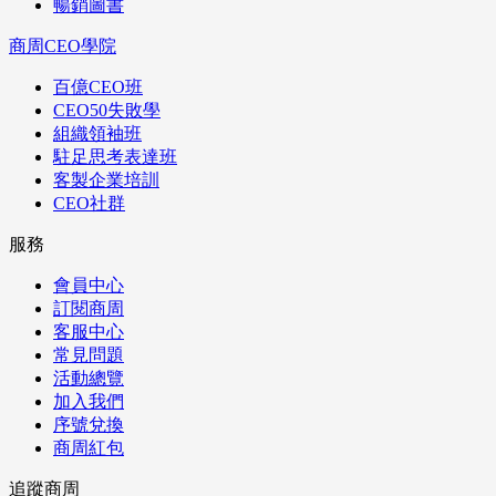
暢銷圖書
商周CEO學院
百億CEO班
CEO50失敗學
組織領袖班
駐足思考表達班
客製企業培訓
CEO社群
服務
會員中心
訂閱商周
客服中心
常見問題
活動總覽
加入我們
序號兌換
商周紅包
追蹤商周