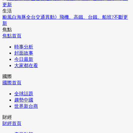
生活
颱風白海豚全台交通異動》飛機、高鐵、台鐵、船班?不斷更
新
焦點
焦點首頁
時事分析
封面故事
今日最新
大家都在看
國際
國際首頁
全球話題
趨勢中國
世界新台商
財經
財經首頁