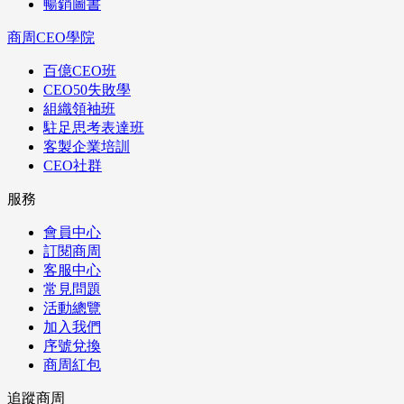
暢銷圖書
商周CEO學院
百億CEO班
CEO50失敗學
組織領袖班
駐足思考表達班
客製企業培訓
CEO社群
服務
會員中心
訂閱商周
客服中心
常見問題
活動總覽
加入我們
序號兌換
商周紅包
追蹤商周