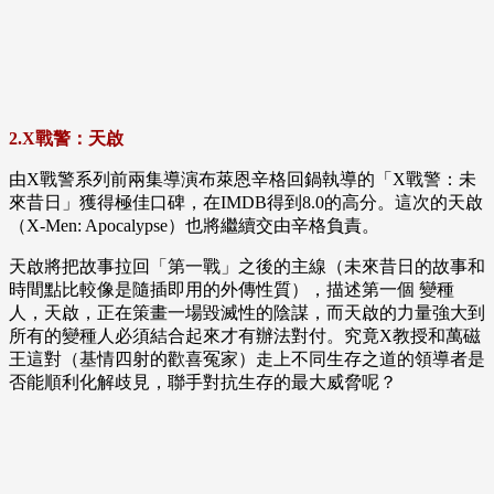
2.X戰警：天啟
由X戰警系列前兩集導演布萊恩辛格回鍋執導的「X戰警：未
來昔日」獲得極佳口碑，在IMDB得到8.0的高分。這次的天啟
（X-Men: Apocalypse）也將繼續交由辛格負責。
天啟將把故事拉回「第一戰」之後的主線（未來昔日的故事和
時間點比較像是隨插即用的外傳性質），描述第一個 變種
人，天啟，正在策畫一場毀滅性的陰謀，而天啟的力量強大到
所有的變種人必須結合起來才有辦法對付。究竟X教授和萬磁
王這對（基情四射的歡喜冤家）走上不同生存之道的領導者是
否能順利化解歧見，聯手對抗生存的最大威脅呢？