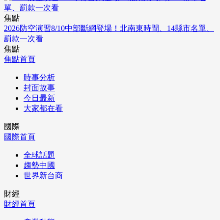
焦點
2026防空演習8/10中部斷網登場！北南東時間、14縣市名單、
罰款一次看
焦點
焦點首頁
時事分析
封面故事
今日最新
大家都在看
國際
國際首頁
全球話題
趨勢中國
世界新台商
財經
財經首頁