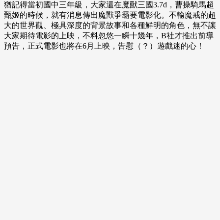
猶記得當初國中三年級，大家還在魔獸三國3.7d，曹操騎馬超
甄姬的時候，就有消息傳出魔獸爭霸要電影化。不輸魔戒的超
大的世界觀、極具深度的背景故事和各種鮮明的角色，無不讓
大家期待電影的上映，不料忽悠一瞬十幾年，B社才推出前導
預告，正式電影也將在6月上映，告慰（？）遊戲迷的心！