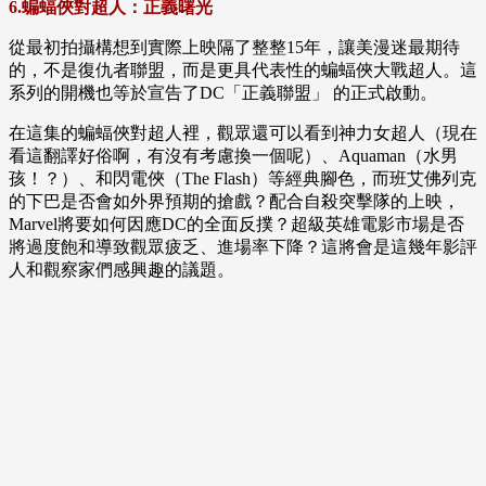
6.蝙蝠俠對超人：正義曙光
從最初拍攝構想到實際上映隔了整整15年，讓美漫迷最期待
的，不是復仇者聯盟，而是更具代表性的蝙蝠俠大戰超人。這
系列的開機也等於宣告了DC「正義聯盟」 的正式啟動。
在這集的蝙蝠俠對超人裡，觀眾還可以看到神力女超人（現在
看這翻譯好俗啊，有沒有考慮換一個呢）、Aquaman（水男
孩！？）、和閃電俠（The Flash）等經典腳色，而班艾佛列克
的下巴是否會如外界預期的搶戲？配合自殺突擊隊的上映，
Marvel將要如何因應DC的全面反撲？超級英雄電影市場是否
將過度飽和導致觀眾疲乏、進場率下降？這將會是這幾年影評
人和觀察家們感興趣的議題。