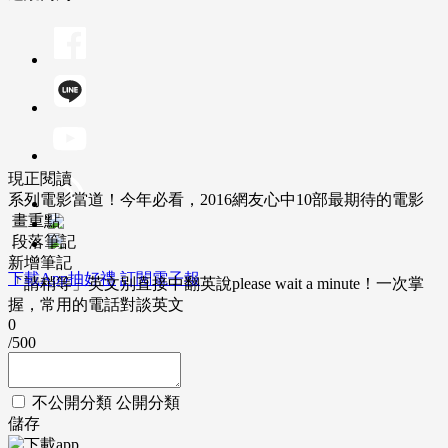
現正閱讀
系列電影當道！今年必看，2016網友心中10部最期待的電影
畫重點
段落筆記
新增筆記
下載App抽好禮
訂閱電子報
「請稍等」英文別直接中翻英說please wait a minute！一次掌
握，常用的電話對談英文
0
/500
不公開分類
公開分類
儲存