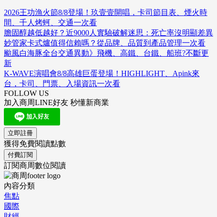
2026王功漁火節8/8登場！玖壹壹開唱，卡司節目表、煙火時
間、千人烤蚵、交通一次看
膽固醇越低越好？近9000人實驗破解迷思：死亡率沒明顯差異
妙管家卡式爐值得信賴嗎？從品牌、品質到產品管理一次看
颱風白海豚全台交通異動》飛機、高鐵、台鐵、船班?不斷更
新
K-WAVE演唱會8/8高雄巨蛋登場！HIGHLIGHT、Apink來
台，卡司、門票、入場資訊一次看
FOLLOW US
加入商周LINE好友 秒懂新商業
立即註冊
獲得免費閱讀點數
付費訂閱
訂閱商周數位閱讀
內容分類
焦點
國際
財經