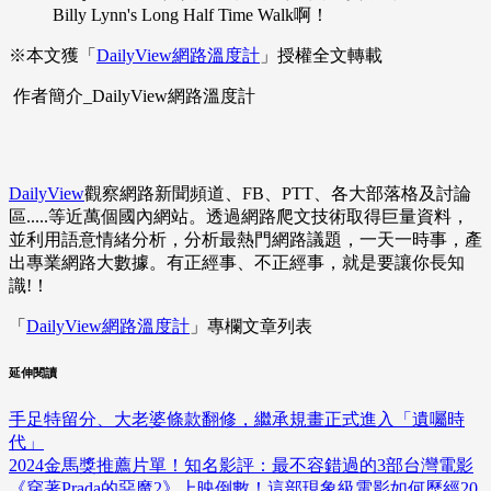
Billy Lynn's Long Half Time Walk啊！
※本文獲「
DailyView網路溫度計
」授權全文轉載
作者簡介_DailyView網路溫度計
DailyView
觀察網路新聞頻道、FB、PTT、各大部落格及討論
區.....等近萬個國內網站。透過網路爬文技術取得巨量資料，
並利用語意情緒分析，分析最熱門網路議題，一天一時事，產
出專業網路大數據。有正經事、不正經事，就是要讓你長知
識!！
「
DailyView網路溫度計
」專欄文章列表
延伸閱讀
手足特留分、大老婆條款翻修，繼承規畫正式進入「遺囑時
代」
2024金馬獎推薦片單！知名影評：最不容錯過的3部台灣電影
《穿著Prada的惡魔2》上映倒數！這部現象級電影如何歷經20