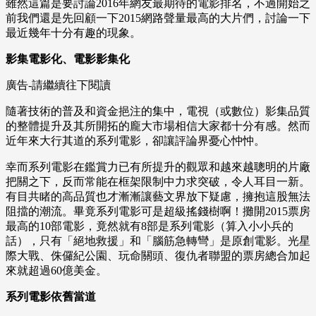
雖然這篇是要討論2016年網友最期待的電影排名，不過開始之
前我們還是先回顧一下2015網路聲量最高的大片們，討論一下
最近幾年十分有趣的現象。
影集電影化、電影影集化
廣告-請繼續往下閱讀
隨著技術的普及和資金挹注的集中，電視（或數位）影集品質
的整體提升及其所開拓的龐大市場相信大家都十分有感。然而
近年來大行其道的系列電影，卻讓評論界憂心忡忡。
幸而系列電影在鑑賞力已有所提升的觀眾和越來越聰明的片廠
把關之下，反而常能在框架限制中力求突破，令人耳目一新。
有目共睹的高品質也才漸漸讓藝文界放下疑慮，擁抱這股無法
阻擋的潮流。畢竟系列電影可是超級搖錢樹啊！攤開2015票房
最高的10部電影，竟然就有8部是系列電影（算入小小兵的
話），只有「絕地救援」和「腦筋急轉彎」是原創電影。光星
際大戰、侏儸紀公園、玩命關頭、復仇者聯盟的票房總合加起
來就超過60億美金。
系列電影依舊當道