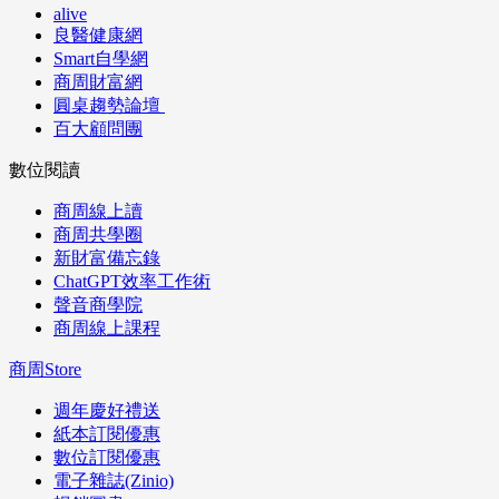
alive
良醫健康網
Smart自學網
商周財富網
圓桌趨勢論壇
百大顧問團
數位閱讀
商周線上讀
商周共學圈
新財富備忘錄
ChatGPT效率工作術
聲音商學院
商周線上課程
商周Store
週年慶好禮送
紙本訂閱優惠
數位訂閱優惠
電子雜誌(Zinio)