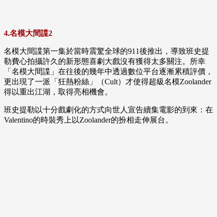
4.名模大間諜2
名模大間諜第一集於當時震驚全球的911後推出，導致班史提
勒費心拍攝許久的新形態喜劇大戲沒有獲得太多關注。所幸
「名模大間諜」在往後的幾年中透過數位平台逐漸累積評價，
更出現了一派「狂熱粉絲」（Cult）才使得超級名模Zoolander
得以重出江湖，取得亮相機會。
班史提勒以十分戲劇化的方式向世人宣告續集電影的到來：在
Valentino的時裝秀上以Zoolander的扮相走伸展台。