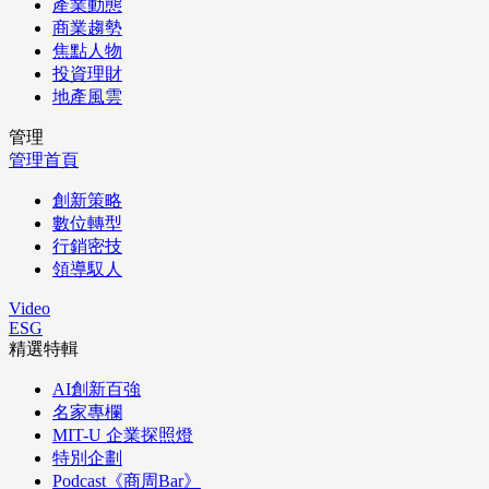
產業動態
商業趨勢
焦點人物
投資理財
地產風雲
管理
管理首頁
創新策略
數位轉型
行銷密技
領導馭人
Video
ESG
精選特輯
AI創新百強
名家專欄
MIT-U 企業探照燈
特別企劃
Podcast《商周Bar》