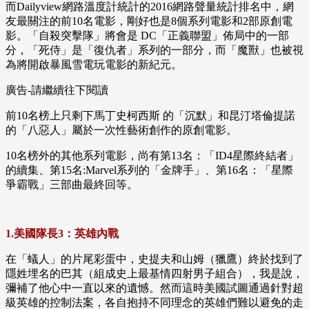
而Dailyview網路溫度計統計的2016網路聲量統計排名中，網
友最關注的前10名電影，剛好也是8個系列電影和2部原創電
影。「自殺突擊隊」將會是 DC「正義聯盟」佈局中的一部
分，「死侍」是「復仇者」系列的一部分，而「魔獸」也被視
為將開啟暴風雪電玩電影的新紀元。
廣告-請繼續往下閱讀
前10名榜上只剩下馬丁史柯西斯 的「沉默」和昆汀塔倫提諾
的「八惡人」屬於一次性藝術創作的原創電影。
10名榜外的其他系列電影，尚有第13名：「ID4星際終結者」
的續集、第15名:Marvel系列的「金牌手」、第16名：「星際
爭霸戰」三部曲最終回等。
1.美國隊長3：英雄內戰
在「蟻人」的片尾彩蛋中，史提夫和山姆（獵鷹）終於找到了
隱姓埋名的巴其（組成史上最基情四射男子組合），我是說，
彌補了他心中一直以來的遺憾。然而這時美國試圖通過針對超
級英雄的控制法案，各自抱持不同理念的英雄們難以避免的走