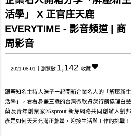
活學」 X 正官庄天鹿
EVERYTIME - 影音頻道 | 商
周影音
1,142
2021-08-01
瀏覽數
收藏
跟著知名主持人浩子一起開箱企業名人的「解壓新生
活學」，看看身兼三職的台灣微軟資深行銷協理白慧
蘭及青年創業家25sprout 新芽網路共同創辦人劉邦
彥是如何天天充滿正能量，迎接生活與工作的挑戰！