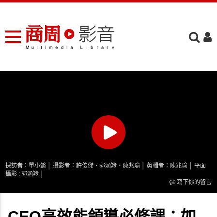
採訪者：單小懿 │ 攝影者：許俊傑、郭涵羚、陳兆瑜 │ 剪輯者：陳兆瑜 │ 平面
攝影 : 郭涵羚 │
寫下你的留言
CEO高效能領導必修課：如