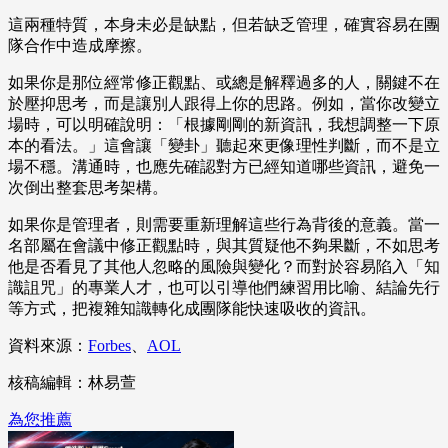
這兩種特質，本身未必是缺點，但若缺乏管理，確實容易在團
隊合作中造成摩擦。
如果你是那位經常修正觀點、或總是解釋過多的人，關鍵不在
於壓抑思考，而是讓別人跟得上你的思路。例如，當你改變立
場時，可以明確說明：「根據剛剛的新資訊，我想調整一下原
本的看法。」這會讓「變卦」聽起來更像理性判斷，而不是立
場不穩。溝通時，也應先確認對方已經知道哪些資訊，避免一
次倒出整套思考架構。
如果你是管理者，則需要重新理解這些行為背後的意義。當一
名部屬在會議中修正觀點時，與其質疑他不夠果斷，不如思考
他是否看見了其他人忽略的風險與變化？而對於容易陷入「知
識詛咒」的專業人才，也可以引導他們練習用比喻、結論先行
等方式，把複雜知識轉化成團隊能快速吸收的資訊。
資料來源：
Forbes
、
AOL
核稿編輯：林易萱
為您推薦