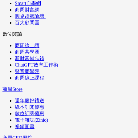
Smart自學網
商周財富網
圓桌趨勢論壇
百大顧問團
數位閱讀
商周線上讀
商周共學圈
新財富備忘錄
ChatGPT效率工作術
聲音商學院
商周線上課程
商周Store
週年慶好禮送
紙本訂閱優惠
數位訂閱優惠
電子雜誌(Zinio)
暢銷圖書
商周CEO學院