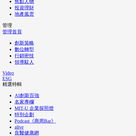
焦點人物
投資理財
地產風雲
管理
管理首頁
創新策略
數位轉型
行銷密技
領導馭人
Video
ESG
精選特輯
AI創新百強
名家專欄
MIT-U 企業探照燈
特別企劃
Podcast《商周Bar》
alive
良醫健康網