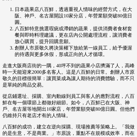
日本蔬果店八百鮮，透過重視人情味的經營方式，在大
阪、神戶、名古屋開設10家分店，年營業額突破80億日
圓。
八百鮮特意挑選瑕疵或滯銷的蔬果，提供消費者食材套
餐與即時料理建議，更在店內公開處理流程，讓消費者
放心購買，提升回購意願。
創辦人市原敬久將決策權下放給第一線員工，給予優渥
的待遇與更多休假，形成正向的人才循環。
走進大阪商店街的一隅，40坪不到的蔬果小店擠滿了人，高峰
時一天能迎來2000多名客人。這是八百鮮的日常。創辦人市原
敬久的目標很簡單：讓買菜成為讓人期待的消費體驗，而不只
是單純的商品交易。
從店鋪選址、採購、室內動線到員工與客人的應對流程，八百
鮮在每一個環節上都做好細節。如今，八百鮮已在大阪、神
戶、名古屋等地開出10家店，年營業額突破80億日圓。但他們
仍維持只有老店才有的人情味。
八百鮮的成功，建立在逆向採購、現場推薦等策略上。「我做
的是生意，不是商業。」市原說，重點不在規模或效率，而在