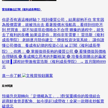
雷浩斯數位訂閱《複利成長學院》
你是否有過這種經驗？ 找到優質公司，結果卻抱不住 常常因
為股價震盪，就被洗出去 看著股價水漲船高，看得到但吃不
到 想買進，卻不知道現在價格合不合理 猶豫的過程中，就失
去了複利的良機 如果這是你，那你非常需要！ 雷浩斯《複利
成長學院》 老師逐月陪你建立「價值投資決策系統」 讓你讀
懂公司價值、養成有紀律的投資心法 📊 訂閱《複利成長學
院》，你將： 🔴 掌握值得長抱的優質公司 🔴 看懂價值與價格
合理關係 🔴 養成獨立思考的判斷框架 🔴 培養長期勝出的贏家
紀律 ▌課程好學激推雷浩斯《複利成長學院》 → 首月限時899
元
進一步了解
延伸閱讀
預備升息期轉向「定價權為王」，3對策重構你的股債組合
超商鮮食曾是配角、如今撐起3成營收！全家一款聯名炒飯賣
破億元