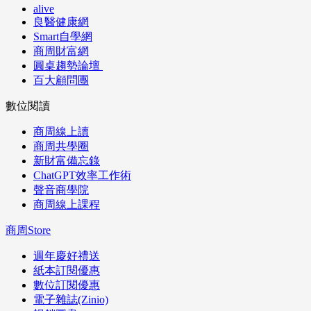
alive
良醫健康網
Smart自學網
商周財富網
圓桌趨勢論壇
百大顧問團
數位閱讀
商周線上讀
商周共學圈
新財富備忘錄
ChatGPT效率工作術
聲音商學院
商周線上課程
商周Store
週年慶好禮送
紙本訂閱優惠
數位訂閱優惠
電子雜誌(Zinio)