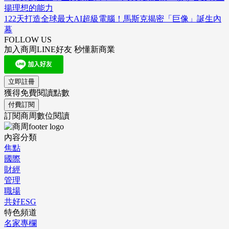
揚理想的能力
122天打造全球最大AI超級電腦！馬斯克揭密「巨像」誕生內
幕
FOLLOW US
加入商周LINE好友 秒懂新商業
立即註冊
獲得免費閱讀點數
付費訂閱
訂閱商周數位閱讀
內容分類
焦點
國際
財經
管理
職場
共好ESG
特色頻道
名家專欄