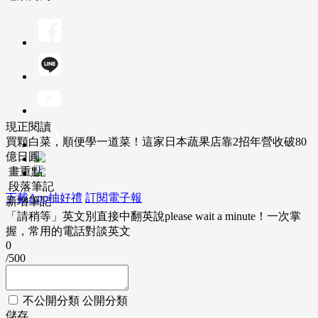
現正閱讀
買顆白菜，順便學一道菜！這家日本蔬果店靠2招年營收破80
億日圓
畫重點
段落筆記
下載App抽好禮
訂閱電子報
新增筆記
「請稍等」英文別直接中翻英說please wait a minute！一次掌
握，常用的電話對談英文
0
/500
不公開分類
公開分類
儲存