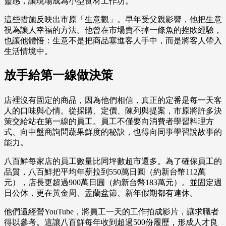
靈感，讓現場成為小型食材工作坊。
這些措施反映出市原「生意觀」。早年受父親影響，他把生意
視為讓人幸福的方法。他曾在市場賣不掉一條魚的挫敗經驗，
也讓他體悟：生意不是把商品塞進客人手中，而是將客人帶入
生活情境中。
放手給第一線做決策
店裡沒有固定的商品，因為他們相信，真正的定番是每一天客
人的口味與心情。從採購、定價、陳列與提案，市原將許多決
策交給站在第一線的員工。員工不僅要向消費者學習料理方
式、向中盤商詢問蔬果鮮度的秘訣，也得向同事學習說故事的
能力。
八百鮮每家店的員工數量比同坪數超市還多。為了確保員工的
品質，八百鮮把平均年薪拉到550萬日圓（約新台幣112萬
元），店長更超過900萬日圓（約新台幣183萬元）。並固定週
日公休，更在黃金周、盂蘭盆節、新年假期都有連休。
他們還經營YouTube，將員工一天的工作拍成影片，讓求職者
得以參考。這讓八百鮮每年收到超過500份履歷，形成人才良