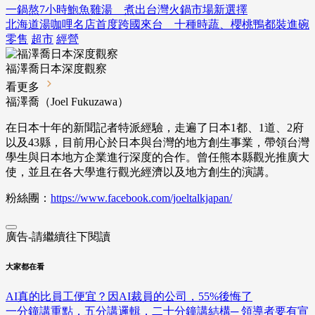
一鍋熬7小時鮑魚雞湯 煮出台灣火鍋市場新選擇
北海道湯咖哩名店首度跨國來台 十種時蔬、櫻桃鴨都裝進碗
零售
超市
經營
福澤喬日本深度觀察
看更多
福澤喬（Joel Fukuzawa）
在日本十年的新聞記者特派經驗，走遍了日本1都、1道、2府
以及43縣，目前用心於日本與台灣的地方創生事業，帶領台灣
學生與日本地方企業進行深度的合作。曾任熊本縣觀光推廣大
使，並且在各大學進行觀光經濟以及地方創生的演講。
粉絲團：
https://www.facebook.com/joeltalkjapan/
廣告-請繼續往下閱讀
大家都在看
AI真的比員工便宜？因AI裁員的公司，55%後悔了
一分鐘講重點，五分講邏輯，二十分鐘講結構─ 領導者要有宣