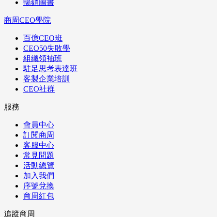
暢銷圖書
商周CEO學院
百億CEO班
CEO50失敗學
組織領袖班
駐足思考表達班
客製企業培訓
CEO社群
服務
會員中心
訂閱商周
客服中心
常見問題
活動總覽
加入我們
序號兌換
商周紅包
追蹤商周