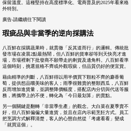
保留溫度。這種堅持在高度標準化、電商普及的2025年看來格
外特別。
廣告-請繼續往下閱讀
瑕疵品與非當季的逆向採購法
八百鮮在採購蔬果時，就貫徹「反其道而行」的邏輯。傳統批
發市場在凌晨2點最熱鬧，但八百鮮的貨車卻等到天快亮才進
場，市場裡剩下批發商不願帶走的剩貨及邊角料。八百鮮看準
這個時刻，挑選規格不齊或外觀瑕疵，但品質仍好的便宜貨。
藉由精準的判斷，八百鮮得以用半價買下顆粒不齊的麝香葡
萄，提供想品嚐美味的客人；雨季很難賣的整顆西瓜，八百鮮
反而增加進貨量，並調整降價幅度，搭配店內分切與代送等服
務，將攜帶上的不便，轉化為「今日最划算」的賣點。
另一個關鍵是翻轉「非當季生產」的觀念。大白菜在夏季賣不
好，但八百鮮偏偏大量進貨，並且在店內示範烹飪方式。員工
把烹調方式解釋清楚，客人的心態自然從「考慮看看」變成
「就買這個」。