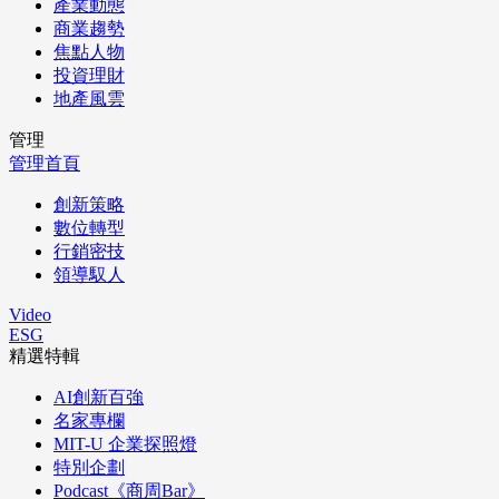
產業動態
商業趨勢
焦點人物
投資理財
地產風雲
管理
管理首頁
創新策略
數位轉型
行銷密技
領導馭人
Video
ESG
精選特輯
AI創新百強
名家專欄
MIT-U 企業探照燈
特別企劃
Podcast《商周Bar》