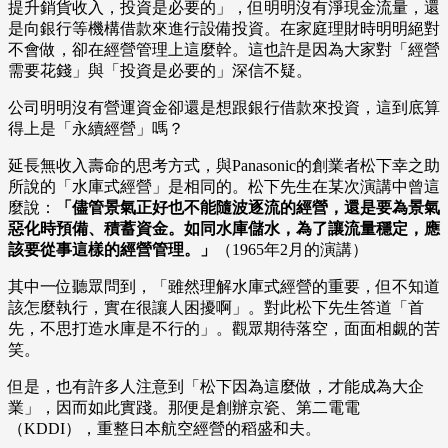
提升銷貨收入，投資是必要的」，但明明沒有淨現金流量，還
是向銀行等機構借款來進行設備投資。在家庭理財時明明絕對
不會做，卻在經營管理上這麼幹。這也許是因為大家對「經營
需要花錢」與「投資是必要的」深信不疑。
公司明明沒有營運資金卻還是想跟銀行借款來投資，這到底算
得上是「永續經營」嗎？
延長無收入壽命的思考方式，與Panasonic的創業者松下幸之助
所說的「水庫式經營」是相同的。松下先生在某次演講中曾這
麼說：
「儘管景氣正好也不能隨波逐流的經營，還是要為景氣
惡化時預備、積蓄資金。如同水庫儲水，為了讓流量穩定，應
該要從事這樣的經營管理。」
（1965年2月的演講）
其中一位聽眾問到，「雖然理解水庫式經營的重要，但不知道
該怎麼執行，實在很讓人困擾啊」。對此松下先生答道「首
先，不思打造水庫是不行的」。觀眾期待落空，面面相覷的苦
笑。
但是，也有許多人注意到「松下因為這麼做，才能成為大企
業」，因而如此實踐。那便是創辦京瓷、第二電電
（KDDI），重整日本航空經營的稻盛和夫。