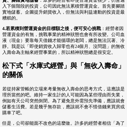
資、腳踏實地儲蓄
：眾多的經營者即使營運資金很少，仍會邁
入下個階段的投資，公司因此無法累積營運資金。首先要腳踏
實地儲蓄。企圖提升銷貨收入，但無法與利益連動的投資是最
糟糕的。
4.若累積到營運資金的目標額之後，便可安心挑戰
：經營者因
營運資金的有無，挑戰事業的精神狀態也會有所改變。公司血
液（現金）要靠每天借錢才能循環的老闆，總是無法沉著、冷
靜。我是以「即使銷貨收入歸零也有24個月、沒問題」的無收
入壽命為主軸來經營事業的，所以精神狀態總是很安定。
松下式「水庫式經營」與「無收入壽命」
的關係
若從持家管帳的立場來考量無收入壽命的思考方式，這應該是
理所當然的吧。維持一家生計的人可能因為某些理由而失業，
例如有天公司突然倒閉。為了避免意外需預先準備，應該就會
儲蓄生活費。若是幾乎無存款，應該就不會不惜借錢來買房或
購車了吧。
但是，公司卻能面不改色的這麼做。許多的經營者相信「為了