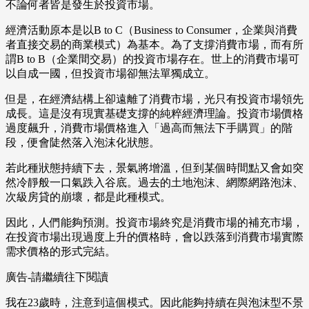
不論何者皆是發生於投資市場。
經濟活動原本是以B to C（Business to Consumer，企業與消費
者直接交易的商業模式）為基本。為了支撐消費市場，而有所
謂B to B（企業間交易）的投資市場存在。世上的消費市場可
以自成一國，但投資市場卻無法單獨成立。
但是，在經濟結構上卻遠離了消費市場，光只有投資市場領先
成長。這是沒有現實基礎支撐的純粹經濟理論。投資市場價格
過度飆升，消費市場價格進入「過高而無法下手購買」的階
段，便會陡然落入泡沫化狀態。
若此種狀態持續下去，景氣將增溫，但到某個時間點又會如突
然冷靜般一口氣跌入谷底。過去的土地泡沫、網際網路泡沫、
次級房貸的崩壞，都是此種模式。
因此，人們能夠預測。投資市場終究是消費市場的補充市場，
在投資市場出現過度上升的價格時，會以跌落到消費市場實際
需求價格的形式完結。
廣告-請繼續往下閱讀
我在23歲時，注意到這個模式。因此能夠持續在與泡沫型不景