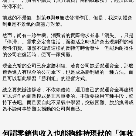
場」。「消費者不購買（無力購買）商品或服務」，經濟因此
停滯不前。
前述的不景氣，對策❶與❷無法發揮作用。但是，我深切體會
到❸是不景氣的萬靈丹對策。
然而，尚有一線生機。消費者的實際需求並非「消失」，只是
「停滯」。需求必定會復活，而復活之時也許會出現劇烈的報
復性消費。雖然不知道這樣的反轉何時會發生，但能夠耐得住
的公司在復活時，便可一家獨贏。
現金充裕的公司已身處勝利組。若貴公司缺乏營運資金，那麼
透過進入有現金的公司傘下，也是成為勝利組的一種方法。而
且可以藉此學習「勝利組」的經營方式。
總之要想辦法撐著，不依賴借款，運用自己的營運資金再建構
可以運作的商業模式是非常重要的。不論要採用何種手段，堅
持下去吧。而且要自此不景氣中學習，突破困難、脫胎換骨成
為不論何事皆難以撼動的公司與自己。
何謂零銷售收入也能夠維持現狀的「無收