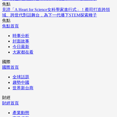
焦點
見證「A Heart for Science女科學家進行式」！蔡司打造跨領
域、跨世代對話舞台，為下一代播下STEM探索種子
焦點
焦點首頁
時事分析
封面故事
今日最新
大家都在看
國際
國際首頁
全球話題
趨勢中國
世界新台商
財經
財經首頁
產業動態