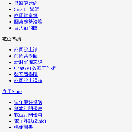
良醫健康網
Smart自學網
商周財富網
圓桌趨勢論壇
百大顧問團
數位閱讀
商周線上讀
商周共學圈
新財富備忘錄
ChatGPT效率工作術
聲音商學院
商周線上課程
商周Store
週年慶好禮送
紙本訂閱優惠
數位訂閱優惠
電子雜誌(Zinio)
暢銷圖書