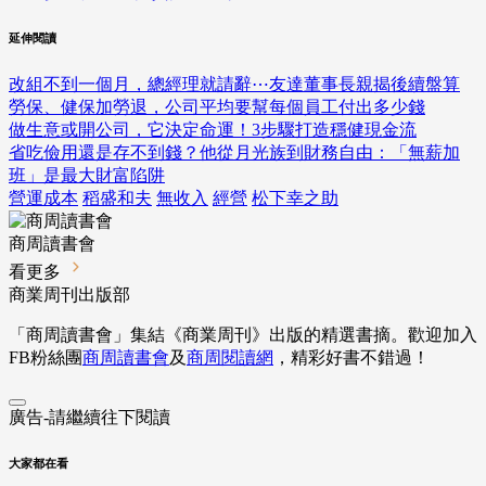
延伸閱讀
改組不到一個月，總經理就請辭⋯友達董事長親揭後續盤算
勞保、健保加勞退，公司平均要幫每個員工付出多少錢
做生意或開公司，它決定命運！3步驟打造穩健現金流
省吃儉用還是存不到錢？他從月光族到財務自由：「無薪加
班」是最大財富陷阱
營運成本
稻盛和夫
無收入
經營
松下幸之助
商周讀書會
看更多
商業周刊出版部
「商周讀書會」集結《商業周刊》出版的精選書摘。歡迎加入
FB粉絲團
商周讀書會
及
商周閱讀網
，精彩好書不錯過！
廣告-請繼續往下閱讀
大家都在看