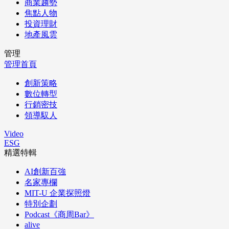
商業趨勢
焦點人物
投資理財
地產風雲
管理
管理首頁
創新策略
數位轉型
行銷密技
領導馭人
Video
ESG
精選特輯
AI創新百強
名家專欄
MIT-U 企業探照燈
特別企劃
Podcast《商周Bar》
alive