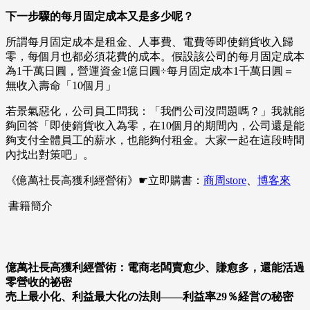
下一步驟的每月固定成本又是多少呢？
所謂每月固定成本是租金、人事費、電費等即使銷貨收入歸
零，每個月也都必須花費的成本。假設該公司的每月固定成本
為1千萬日圓，營運資金1億日圓÷每月固定成本1千萬日圓＝
無收入壽命「10個月」
若景氣惡化，公司員工問我：「我們公司沒問題嗎？」我就能
夠回答「即使銷貨收入為零，在10個月的期間內，公司還是能
夠支付全體員工的薪水，也能夠付租金。大家一起在這段時間
內找出對策吧」。
《億萬社長高獲利經營術》☛立即購書：
商周store
、
博客來
書籍簡介
億萬社長高獲利經營術：電商老闆賣愈少、賺愈多，還能活過
零營收的祕密
売上最小化、利益最大化の法則――利益率29％経営の秘密