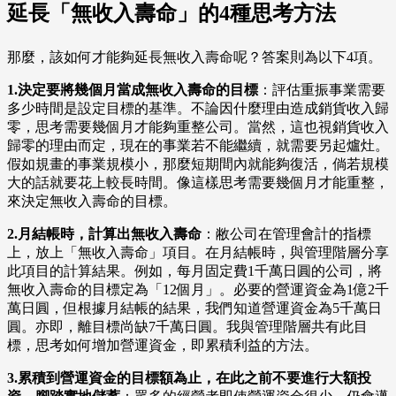
延長「無收入壽命」的4種思考方法
那麼，該如何才能夠延長無收入壽命呢？答案則為以下4項。
1.決定要將幾個月當成無收入壽命的目標
：評估重振事業需要
多少時間是設定目標的基準。不論因什麼理由造成銷貨收入歸
零，思考需要幾個月才能夠重整公司。當然，這也視銷貨收入
歸零的理由而定，現在的事業若不能繼續，就需要另起爐灶。
假如規畫的事業規模小，那麼短期間內就能夠復活，倘若規模
大的話就要花上較長時間。像這樣思考需要幾個月才能重整，
來決定無收入壽命的目標。
2.月結帳時，計算出無收入壽命
：敝公司在管理會計的指標
上，放上「無收入壽命」項目。在月結帳時，與管理階層分享
此項目的計算結果。例如，每月固定費1千萬日圓的公司，將
無收入壽命的目標定為「12個月」。必要的營運資金為1億2千
萬日圓，但根據月結帳的結果，我們知道營運資金為5千萬日
圓。亦即，離目標尚缺7千萬日圓。我與管理階層共有此目
標，思考如何增加營運資金，即累積利益的方法。
3.累積到營運資金的目標額為止，在此之前不要進行大額投