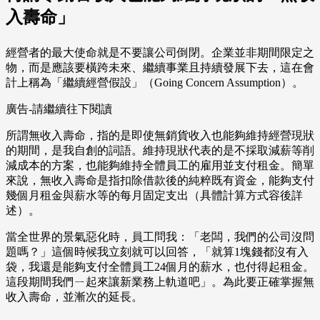
入壽命」
經營者的最大使命就是不要讓公司倒閉。企業並非期間限定之
物，而是應該要橫跨未來、繼續事業且持續發展下去，這在會
計上稱為「繼續經營假設」（Going Concern Assumption）。
廣告-請繼續往下閱讀
所謂無收入壽命，指的是即使無銷貨收入也能夠維持經營現狀
的期間，是我自創的詞語。維持現狀代表的是不採取減薪等削
減成本的方案，也能夠維持全體員工的雇用並支付租金。簡單
來說，無收入壽命是指扣除借款後的純粹既有資金，能夠支付
幾個月租金與薪水等的每月固定支出（具體計算方式容後詳
述）。
當全世界的景氣惡化時，員工問我：「老闆，我們的公司沒問
題嗎？」這個時候我立刻就可以回答，「就算1塊錢都沒有入
袋，我還是能夠支付全體員工24個月的薪水，也付得起租金。
這段期間我們ㄧ起來讓新業務上軌道吧」。為此要正確掌握無
收入壽命，並漸次的延長。