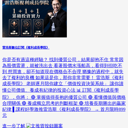
雷浩斯數位訂閱《複利成長學院》
你是否有過這種經驗？ 找到優質公司，結果卻抱不住 常常因
為股價震盪，就被洗出去 看著股價水漲船高，看得到但吃不
到 想買進，卻不知道現在價格合不合理 猶豫的過程中，就失
去了複利的良機 如果這是你，那你非常需要！ 雷浩斯《複利
成長學院》 老師逐月陪你建立「價值投資決策系統」 讓你讀
懂公司價值、養成有紀律的投資心法 📊 訂閱《複利成長學
院》，你將： 🔴 掌握值得長抱的優質公司 🔴 看懂價值與價格
合理關係 🔴 養成獨立思考的判斷框架 🔴 培養長期勝出的贏家
紀律 ▌課程好學激推雷浩斯《複利成長學院》 → 首月限時899
元
進一步了解