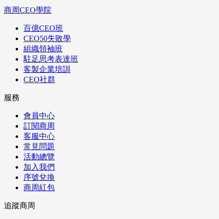
商周CEO學院
百億CEO班
CEO50失敗學
組織領袖班
駐足思考表達班
客製企業培訓
CEO社群
服務
會員中心
訂閱商周
客服中心
常見問題
活動總覽
加入我們
序號兌換
商周紅包
追蹤商周