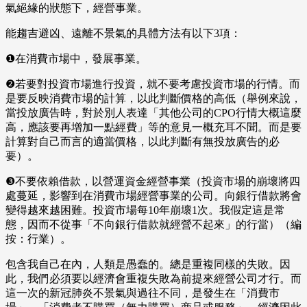
氣絕緣的狀態下，經營事業。
能趨吉避凶、遠離不景氣的具體方法有以下3項：
❶在消費市場中，發展事業。
❷若要對投資市場進行投資，就不要考慮投資市場的行情。而
是要反映消費市場的計算，以此判斷價格的高低（舉例來說，
當投放廣告時，對於別人表達「其他公司的CPO行情大概這麼
高，應該要再增加一點經費」等的意見一概充耳不聞。而是要
計算對自己而言的適當價格，以此判斷有無投放廣告的必
要）。
❸不要依賴借款，以營運資金經營事業（投資市場的崩壞將四
處蔓延，影響到在消費市場經營事業的公司。向銀行借款將會
變得越來越困難。投資市場每10年崩壞1次。我假定這是常
態，因而不從事「不向銀行借款就經營不起來」的行當）（編
按：行業）。
包含我自己在內，人類是愚蠢的。總是重複同樣的失敗。因
此，我們必須要以經濟會重複失敗為前提來經營公司才行。而
這一次的新冠肺炎不景氣與過往不同，是發生在「消費市