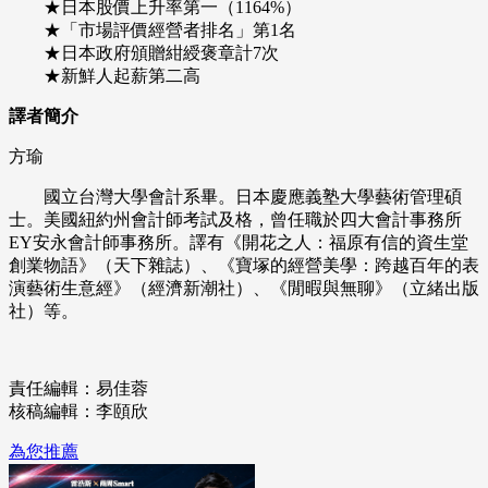
★日本股價上升率第一（1164%）
★「市場評價經營者排名」第1名
★日本政府頒贈紺綬褒章計7次
★新鮮人起薪第二高
譯者簡介
方瑜
國立台灣大學會計系畢。日本慶應義塾大學藝術管理碩
士。美國紐約州會計師考試及格，曾任職於四大會計事務所
EY安永會計師事務所。譯有《開花之人：福原有信的資生堂
創業物語》（天下雜誌）、《寶塚的經營美學：跨越百年的表
演藝術生意經》（經濟新潮社）、《閒暇與無聊》（立緒出版
社）等。
責任編輯：易佳蓉
核稿編輯：李頤欣
為您推薦