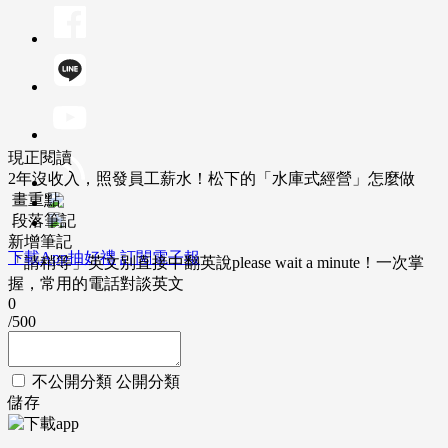
現正閱讀
2年沒收入，照發員工薪水！松下的「水庫式經營」怎麼做
畫重點
段落筆記
新增筆記
下載App抽好禮
訂閱電子報
「請稍等」英文別直接中翻英說please wait a minute！一次掌
握，常用的電話對談英文
0
/500
不公開分類
公開分類
儲存