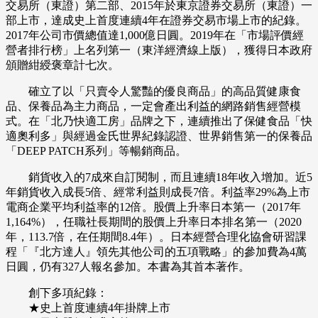
交易所（東證）第二部、2015年於東京證券交易所（東證）一
部上市，達成史上首度連續4年在證券交易市場上市的紀錄。
2017年公司市價總值達1,000億日圓。2019年在「市場評價經
營者排行榜」上名列第一（東洋經濟線上版），獲得日本政府
頒贈紺綬褒章計七次。
確立了以「只賣令人驚豔的優良商品」的高品質健康食
品、保養品為主力商品，一定會產出利益的網路銷售經營模
式。在「北乃快適工房」品牌之下，連續推出了保健食品「快
適奧利多」與經過金氏世界紀錄認證、世界銷售第一的保養品
「DEEP PATCH系列」等暢銷商品。
銷貨收入的7成來自訂閱制，而且連續18年收入增加。近5
年銷貨收入成長5倍、經常利益則成長7倍。利益率29%為上市
電商企業平均利益率的12倍。股價上升率日本第一（2017年
1,164%），任職社長期間的股價上升率日本排名第一（2020
年，113.7倍，在任期間8.4年）。日本經營合理化協會研習課
程「『北方達人』領先其他公司的五項戰略」的參加費為4萬
日圓，仍有327人報名參加。本書為其首本著作。
創下多項紀錄：
★史上首度連續4年掛牌上市