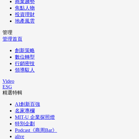
商業趨勢
焦點人物
投資理財
地產風雲
管理
管理首頁
創新策略
數位轉型
行銷密技
領導馭人
Video
ESG
精選特輯
AI創新百強
名家專欄
MIT-U 企業探照燈
特別企劃
Podcast《商周Bar》
alive