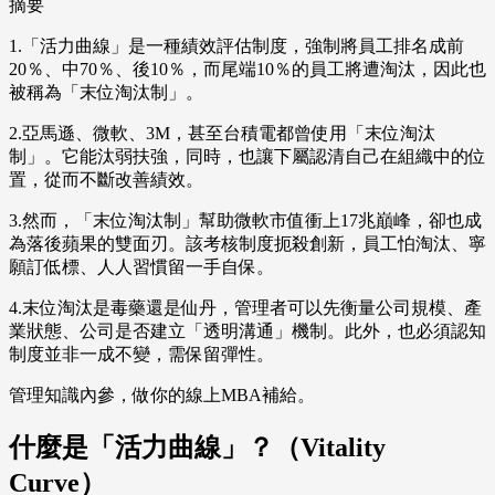
摘要
1.「活力曲線」是一種績效評估制度，強制將員工排名成前
20％、中70％、後10％，而尾端10％的員工將遭淘汰，因此也
被稱為「末位淘汰制」。
2.亞馬遜、微軟、3M，甚至台積電都曾使用「末位淘汰
制」。它能汰弱扶強，同時，也讓下屬認清自己在組織中的位
置，從而不斷改善績效。
3.然而，「末位淘汰制」幫助微軟市值衝上17兆巔峰，卻也成
為落後蘋果的雙面刃。該考核制度扼殺創新，員工怕淘汰、寧
願訂低標、人人習慣留一手自保。
4.末位淘汰是毒藥還是仙丹，管理者可以先衡量公司規模、產
業狀態、公司是否建立「透明溝通」機制。此外，也必須認知
制度並非一成不變，需保留彈性。
管理知識內參，做你的線上MBA補給。
什麼是「活力曲線」？（Vitality
Curve）