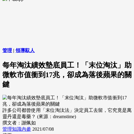
管理
|
領導馭人
每年淘汰績效墊底員工！「末位淘汰」助
微軟市值衝到17兆，卻成為落後蘋果的關
鍵
許多公司都曾使用「末位淘汰法」決定員工去留，它究竟是萬
靈丹還是毒藥？ (來源：dreamstime)
撰文者：謝佩如
管理知識內參
2021/07/08