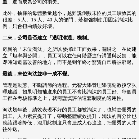
血，進而成為公司的損失。
此外，抽樣的母體數量越小，越難說倒數末位的員工績效真的
很差：5 人、15 人、40 人的部門，若都強制使用固定淘汰比
例，只會扭曲績效好壞。
二來，公司是否建立「透明溝通」機制。
奇異的「末位淘汰」之所以發揮出正面效果，關鍵之一在於建
立「坦率與公開」，員工可以在任何階層進行溝通與反饋，能
即時知道需改善的地方，而不是到年終才驚覺自己將被辭退。
最後，末位淘汰並非一成不變。
管理是動態、不斷調節的過程。元智大學管理學院副教授李弘
暉建議，如果明知補進來的員工不會比淘汰的員工好、每個員
工都在考核標準之上，就需謹慎評估這套制度的適用性。
淘汰幾年後，績效表現不好的員工都被淘汰了，也補進優秀的
員工。人力素質提升了，帶動整體績效提升，淘汰的百分比也
應該跟著降低，濫用此制度只會造成人心遑遑，把優秀的人才
往外送。