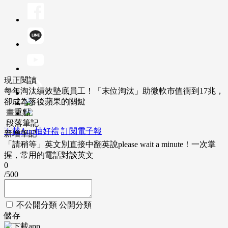
現正閱讀
每年淘汰績效墊底員工！「末位淘汰」助微軟市值衝到17兆，
卻成為落後蘋果的關鍵
畫重點
段落筆記
下載App抽好禮
訂閱電子報
新增筆記
「請稍等」英文別直接中翻英說please wait a minute！一次掌
握，常用的電話對談英文
0
/500
不公開分類
公開分類
儲存