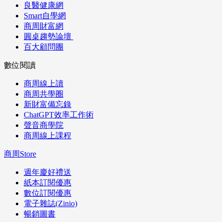
良醫健康網
Smart自學網
商周財富網
圓桌趨勢論壇
百大顧問團
數位閱讀
商周線上讀
商周共學圈
新財富備忘錄
ChatGPT效率工作術
聲音商學院
商周線上課程
商周Store
週年慶好禮送
紙本訂閱優惠
數位訂閱優惠
電子雜誌(Zinio)
暢銷圖書