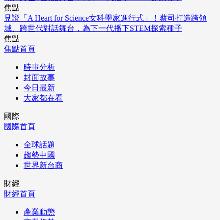
焦點
見證「A Heart for Science女科學家進行式」！蔡司打造跨領
域、跨世代對話舞台，為下一代播下STEM探索種子
焦點
焦點首頁
時事分析
封面故事
今日最新
大家都在看
國際
國際首頁
全球話題
趨勢中國
世界新台商
財經
財經首頁
產業動態