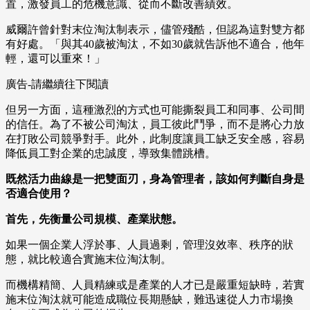
置，激發員工的危機意識、從而不斷改善績效。
威爾許曾針對末位淘汰制表示，儘管殘酷，但認為這對雙方都
有好處。「與其40歲被淘汰，不如30歲就告訴他不適合，他年
輕，還可以重來！」
廣告-請繼續往下閱讀
但另一方面，這種激烈的方式也可能撕裂員工和同事、公司間
的信任。為了不被公司淘汰，員工彼此鬥爭，而不是將心力放
在打敗公司競爭對手。此外，此制度讓員工缺乏安全感，容易
降低員工對企業的忠誠度，導致集體跳槽。
既然活力曲線是一把雙面刃，身為管理者，該如何判斷自身是
否適合使用？
首先，先衡量公司規模、產業狀態。
如果一個企業人浮於事、人員過剩，管理沒效率、秩序的狀
態，就比較適合實施末位淘汰制。
而機構精簡、人員精練或是產業的人才已是嚴重短缺時，若實
施末位淘汰就可能造成職位長期懸缺，難迅速從人力市場換