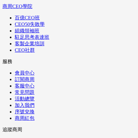
商周CEO學院
百億CEO班
CEO50失敗學
組織領袖班
駐足思考表達班
客製企業培訓
CEO社群
服務
會員中心
訂閱商周
客服中心
常見問題
活動總覽
加入我們
序號兌換
商周紅包
追蹤商周