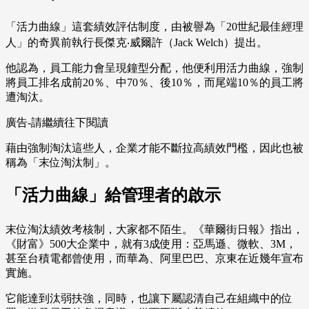
「活力曲線」這套績效評估制度，由被譽為「20世紀最佳經理
人」的奇異前執行長傑克‧威爾許（Jack Welch）提出。
他認為，員工能力會呈現鐘型分配，他便利用活力曲線，強制
將員工排名成前20％、中70％、後10％，而尾端10％的員工將
遭淘汰。
廣告-請繼續往下閱讀
藉由強制淘汰這些人，企業才能不斷拉高績效門檻，因此也被
稱為「末位淘汰制」。
「活力曲線」給管理者的啟示
末位淘汰績效考核制，大家都不陌生。《華爾街日報》指出，
《財富》500大企業中，就有3成使用：亞馬遜、微軟、3M，
甚至台積電都曾使用，而華為、阿里巴巴、京東在近幾年宣布
實施。
它能達到汰弱扶強，同時，也讓下屬認清自己在組織中的位