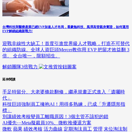
台灣科技與醫療產業已經EVP加速人才布局，看豪勉科技、風澤高管親身實證，如何運用
EVP解鎖組織新戰力!
迎戰非線性大缺工！首度引進世界級人才戰略，打造不可替代
的組織防線。全球人資巨頭Mercer教你用 EVP 把留才效益翻 3
倍。 全台唯一，限額招生。
解鎖團隊3倍戰力
延伸閱讀
手足特留分、大老婆條款翻修，繼承規畫正式進入「遺囑時
代」
科技巨頭強制員工擁抱AI！用得多熟練，已成「升遷隱形指
標」
別讓績效考核變員工離職原因！3個主管不該犯的錯
AI優先⋯Meta擬裁員10%、微軟推優退方案
微軟
蘋果
績效考核
活力曲線
定期淘汰員工
管理
末位淘汰制