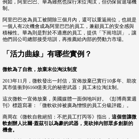
例如，阿里巴巴、華為雖然也採行末位淘汰，但仍保留退場機
制。
阿里巴巴改為員工被開除三個月內，還可以重返崗位，也就是
一個人有2次機會成為阿里巴巴的員工，兼顧員工的安全感與
積極性。華為則是對於不適應的員工，提供「下崗培訓」，讓
他們回公司總部接受培訓，再推薦給內部的勞動力市場。
「活力曲線」有哪些實例？
微軟為了自救，放棄末位淘汰制度
2013年11月，微軟發出一封信，宣佈放棄已實行10多年、助攻
其市值衝到6160億美元的秘密武器：員工末位淘汰制。
這次微軟一宣佈放棄，美國媒體一面倒地叫好。《彭博商業週
刊》標題寫著：「微軟砍掉被廣為憎恨的員工分級評鑑」。
商周在《微軟自救絕招：不把員工打丙等》指出，
這個曾讓微
軟創辦人比爾·蓋茲引以為豪的武器，竟砍掉內部眾多創新的
機會。