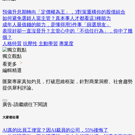
預備升息期轉向「定價權為王」，3對策重構你的股債組合
如何避免選錯人當主管？真本事人才都看這3種能力
成年人最值錢的能力，是懂得用5件事「篩選朋友」
表現好卻一直沒晉升？主管心中的「不信任行為」，你中了幾
個？
人格特質
抗壓性
主動學習
專業度
獨立觀點
看更多
編輯精選
匯聚專家真知灼見，打破思維框架，針對商業洞察、社會趨勢
提供犀利評論。
廣告-請繼續往下閱讀
大家都在看
AI真的比員工便宜？因AI裁員的公司，55%後悔了