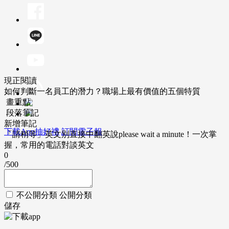
現正閱讀
如何判斷一名員工的潛力？職場上最有價值的五個特質
畫重點
段落筆記
新增筆記
下載App抽好禮
訂閱電子報
「請稍等」英文別直接中翻英說please wait a minute！一次掌
握，常用的電話對談英文
0
/500
不公開分類
公開分類
儲存