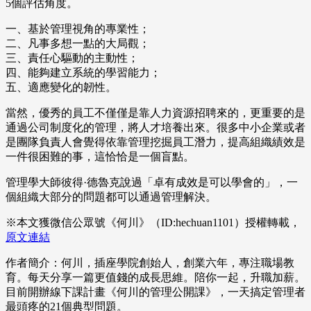
5個評估角度。
一、基於管理視角的專業性；
二、凡事多想一點的大局觀；
三、責任心驅動的主動性；
四、能夠建立系統的學習能力；
五、適應變化的韌性。
當然，優秀的員工不僅僅是靠人力資源招聘來的，更重要的是
通過公司制度化的管理，將人才培養出來。很多中小企業或者
是團隊負責人會覺得依靠管理挖掘員工潛力，提高組織績效是
一件很困難的事，這恰恰是一個盲點。
管理學大師彼得·德魯克說過「卓有成效是可以學會的」，一
個組織大部分的問題都可以通過管理解決。
※本文獲微信公眾號《何川》（ID:hechuan1101）授權轉載，
原文連結
作者簡介：何川，插座學院創始人，創業六年，專注職場教
育。每天分享一篇更值錢的成長思維。陪你一起，升職加薪。
目前開辦線下課計畫《何川的管理公開課》，一天搞定管理者
最頭疼的21個典型問題。