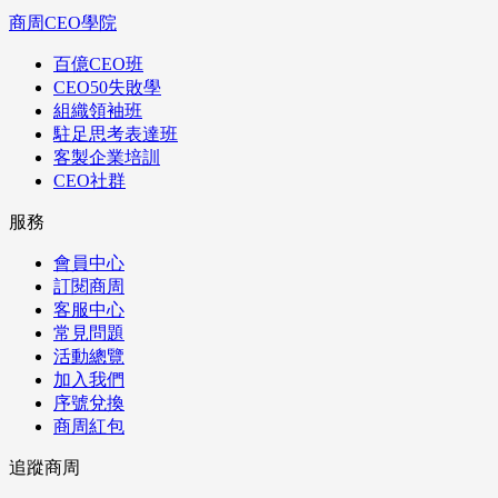
商周CEO學院
百億CEO班
CEO50失敗學
組織領袖班
駐足思考表達班
客製企業培訓
CEO社群
服務
會員中心
訂閱商周
客服中心
常見問題
活動總覽
加入我們
序號兌換
商周紅包
追蹤商周