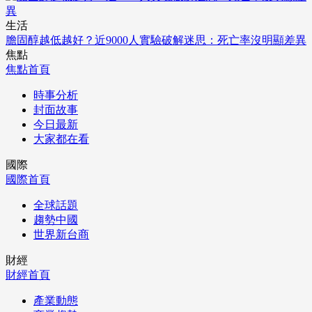
生活
膽固醇越低越好？近9000人實驗破解迷思：死亡率沒明顯差異
焦點
焦點首頁
時事分析
封面故事
今日最新
大家都在看
國際
國際首頁
全球話題
趨勢中國
世界新台商
財經
財經首頁
產業動態