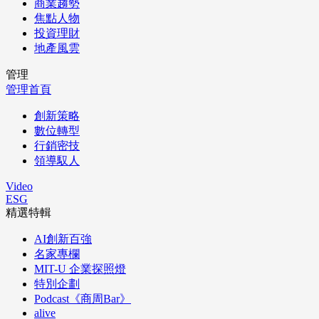
商業趨勢
焦點人物
投資理財
地產風雲
管理
管理首頁
創新策略
數位轉型
行銷密技
領導馭人
Video
ESG
精選特輯
AI創新百強
名家專欄
MIT-U 企業探照燈
特別企劃
Podcast《商周Bar》
alive