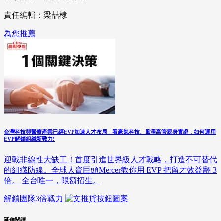
責任編輯：梁喆棣
為您推薦
台灣科技與醫療產業已經EVP加速人才布局，看豪勉科技、風澤高管親身實證，如何運用
EVP解鎖組織新戰力!
迎戰非線性大缺工！首度引進世界級人才戰略，打造不可替代
的組織防線。全球人資巨頭Mercer教你用 EVP 把留才效益翻 3
倍。 全台唯一，限額招生。
解鎖團隊3倍戰力
延伸閱讀