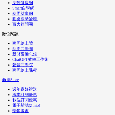
良醫健康網
Smart自學網
商周財富網
圓桌趨勢論壇
百大顧問團
數位閱讀
商周線上讀
商周共學圈
新財富備忘錄
ChatGPT效率工作術
聲音商學院
商周線上課程
商周Store
週年慶好禮送
紙本訂閱優惠
數位訂閱優惠
電子雜誌(Zinio)
暢銷圖書