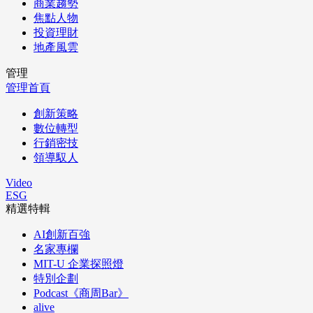
商業趨勢
焦點人物
投資理財
地產風雲
管理
管理首頁
創新策略
數位轉型
行銷密技
領導馭人
Video
ESG
精選特輯
AI創新百強
名家專欄
MIT-U 企業探照燈
特別企劃
Podcast《商周Bar》
alive