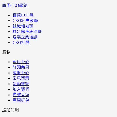
商周CEO學院
百億CEO班
CEO50失敗學
組織領袖班
駐足思考表達班
客製企業培訓
CEO社群
服務
會員中心
訂閱商周
客服中心
常見問題
活動總覽
加入我們
序號兌換
商周紅包
追蹤商周