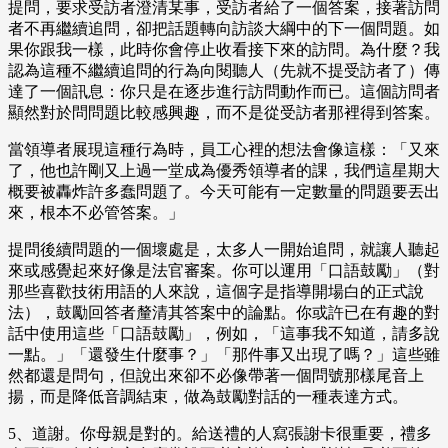
提問，要求受訪者澄清某事，受訪者給了一個答案，接著訪問
者不再繼續追問，卻把話題轉向訪談大綱中的下一個問題。如
果你跟我一樣，此時你會停止收看接下來的訪問。為什麼？我
認為這種不繼續追問的行為向閱聽人（先就不提受訪者了）傳
達了一個訊息：你只是在逐步進行訪問動作而已。這個訪問者
顯然對於問問題比較感興趣，而不是從受訪者那裡得到答案。
當領導者展現這種行為時，員工心裡的想法會像這樣：「又來
了，他也許剛又上過一堂成為優秀領導者的課，我們這星期大
概要被轟炸許多蠢問題了。今天可能有一定數量的問題要丟出
來，根本不必管答案。」
提問後續問題的一個壞處是，太多人一開始追問，就讓人聽起
來或感覺起來好像是法官審案。你可以運用「口語鼓勵」（對
那些喜歡技術用語的人來說，這個字是指導開場白的正式說
法），鼓勵回答者釐清其答案中的論點。你或許已在有趣的對
話中使用這些「口語鼓勵」，例如，「這事我不知道，請多說
一點。」「還發生什麼事？」「那件事又出現了嗎？」這些雖
然都還是問句，但說出來卻不必像帶著一個問號那樣尾音上
揚，而是降低音調結束，做為鼓勵對話的一種表達方式。
5、道謝。你母親是對的。給送禮的人寫張謝卡很重要，禮多