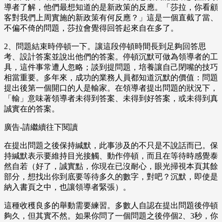
導者了解，他們最想知道的是新政策的反應。「莎拉，你看顧
客對我們上周實施的新政策有何反應？」這是一個直截了當、
不偏不倚的問題，莎拉會覺得回答起來自在多了。
2、問題結束時停頓一下。讓這段停頓時間長到足夠回答思
考、設計答案並說出他們的答案。停頓沉默可做為領導者的工
具，這件事常遭人忽略；談到提問題，培養讓自己閉嘴的技巧
相當重要。多年來，成功的業務人員都知道沉默的價值：問題
提出後第一個開口的人是輸家。在領導者提出問題的狀況下，
「輸」意味著領導者未得到答案、未得到好答案，或未得到真
誠實在的答案。
廣告-請繼續往下閱讀
在提出問題之後保持緘默，此事涉及的不只是不說話而已。保
持緘默表示要維持目光接觸、動作停頓，而且在等待時感覺泰
然自若（好了，誠實點，你現在已沒耐心，眼光掃視本頁其餘
部分，想找出你到底要等待多久的數字，對吧？沉默，即使是
納入書頁之中，也讓領導者緊張）。
這種收穫良多的舉動需要練習。多數人自認在提出問題後停頓
夠久，但其實不然。如果你問了一個問題之後停個2、3秒，你