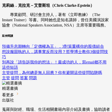
克莉絲．克拉克－艾普斯坦（Chris Clarke-Epstein）
專業顧問、研討會主持人，著有《立即教練》（The
Instant Trainer）等書。同時她也是知名講師，曾任美國演說家
協會（National Speakers Association, NSA）主席等重要職務。
延伸閱讀
預備升息期轉向「定價權為王」，3對策重構你的股債組合
想說服固執的人，講事實反而沒用？哲學博士教你3個提問技
巧
別再說「請告訴我你的想法」！最成功的人，寫email都不用
這些短語
主管提問，為何總是無人回應？你有避開這些提問陷阱嗎
主管
提問
答案
問題
精選書摘
看更多
出版社
蒐羅與財經、職場、生活相關書籍內容介紹及書摘，協助讀者