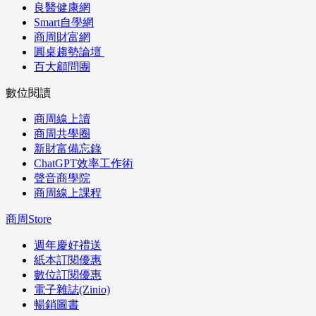
良醫健康網
Smart自學網
商周財富網
圓桌趨勢論壇
百大顧問團
數位閱讀
商周線上讀
商周共學圈
新財富備忘錄
ChatGPT效率工作術
聲音商學院
商周線上課程
商周Store
週年慶好禮送
紙本訂閱優惠
數位訂閱優惠
電子雜誌(Zinio)
暢銷圖書