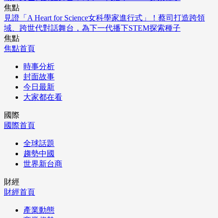
焦點
見證「A Heart for Science女科學家進行式」！蔡司打造跨領
域、跨世代對話舞台，為下一代播下STEM探索種子
焦點
焦點首頁
時事分析
封面故事
今日最新
大家都在看
國際
國際首頁
全球話題
趨勢中國
世界新台商
財經
財經首頁
產業動態