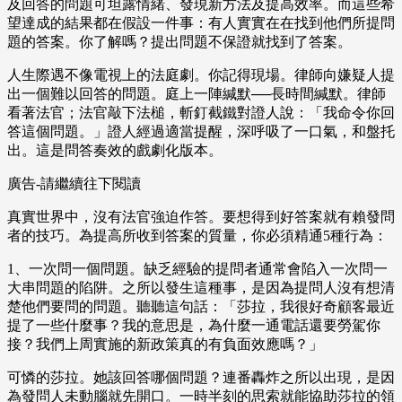
及回答的問題可坦露情緒、發現新方法及提高效率。而這些希
望達成的結果都在假設一件事：有人實實在在找到他們所提問
題的答案。你了解嗎？提出問題不保證就找到了答案。
人生際遇不像電視上的法庭劇。你記得現場。律師向嫌疑人提
出一個難以回答的問題。庭上一陣緘默──長時間緘默。律師
看著法官；法官敲下法槌，斬釘截鐵對證人說：「我命令你回
答這個問題。」證人經過適當提醒，深呼吸了一口氣，和盤托
出。這是問答奏效的戲劇化版本。
廣告-請繼續往下閱讀
真實世界中，沒有法官強迫作答。要想得到好答案就有賴發問
者的技巧。為提高所收到答案的質量，你必須精通5種行為：
1、一次問一個問題。缺乏經驗的提問者通常會陷入一次問一
大串問題的陷阱。之所以發生這種事，是因為提問人沒有想清
楚他們要問的問題。聽聽這句話：「莎拉，我很好奇顧客最近
提了一些什麼事？我的意思是，為什麼一通電話還要勞駕你
接？我們上周實施的新政策真的有負面效應嗎？」
可憐的莎拉。她該回答哪個問題？連番轟炸之所以出現，是因
為發問人未動腦就先開口。一時半刻的思索就能協助莎拉的領