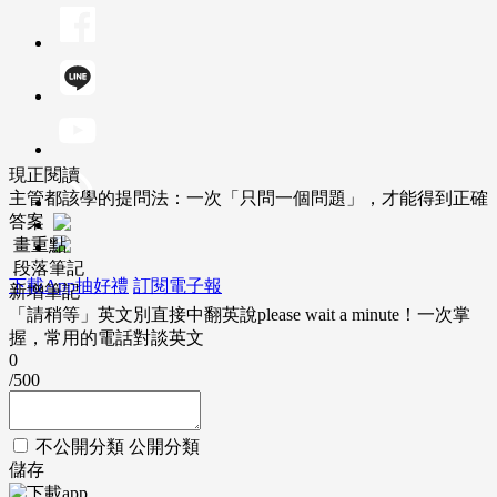
現正閱讀
主管都該學的提問法：一次「只問一個問題」，才能得到正確
答案
畫重點
段落筆記
下載App抽好禮
訂閱電子報
新增筆記
「請稍等」英文別直接中翻英說please wait a minute！一次掌
握，常用的電話對談英文
0
/500
不公開分類
公開分類
儲存