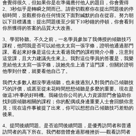
會覺得很久，但如果你是在準備應付他人的題目，你會覺得
2、3秒似乎是轉瞬之間而已。請密切觀察你在提出問題後的停
頓時間，並觀察你在任何情況下面對緘默的自在從容。努力朝
以下目標邁進：提出問題後至少留下10秒鐘的停頓，你會看到
你所獲得的答案的品質大大改善。
3、學習聆聽。不久之前，一名學員參加了我傳授的傾聽技巧
課程，他問我是否可以給他太太寫一張字條，證明他通過那門
課。看起來好像是這位太太看過我們的課程簡介小冊，注意到
這堂課，且大力建議先生來上。我對這位學員的答覆是，我樂
意給他太太寫一張字條，說她先生上過了這門課，但關於證明
他學到什麼，就要看他自己了。
我們大多數人都沒學過傾聽，也未接過別人對我們自己傾聽技
巧的評價，或甚至從未花時間想想傾聽是多麼的重要。現在是
做這3件事的好時機。我確信你公司的人力資源部門會協助你
找到跟傾聽相關的課程；你的配偶或身邊重要人士會回饋你意
見；現在這件事被提了出來，你可以想想自己傾聽技巧差勁的
後果。
4、提問後續問題。是否追問後續問題，是優秀訪問者和普通
訪問者的高下所在。我們都曾體會過那種挫折──觀看訪問者