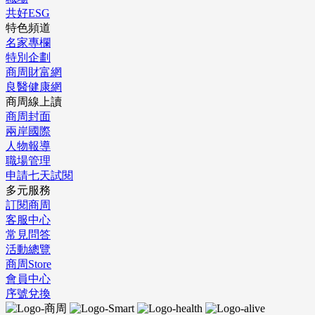
共好ESG
特色頻道
名家專欄
特別企劃
商周財富網
良醫健康網
商周線上讀
商周封面
兩岸國際
人物報導
職場管理
申請七天試閱
多元服務
訂閱商周
客服中心
常見問答
活動總覽
商周Store
會員中心
序號兌換