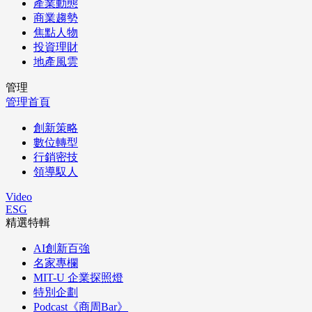
產業動態
商業趨勢
焦點人物
投資理財
地產風雲
管理
管理首頁
創新策略
數位轉型
行銷密技
領導馭人
Video
ESG
精選特輯
AI創新百強
名家專欄
MIT-U 企業探照燈
特別企劃
Podcast《商周Bar》