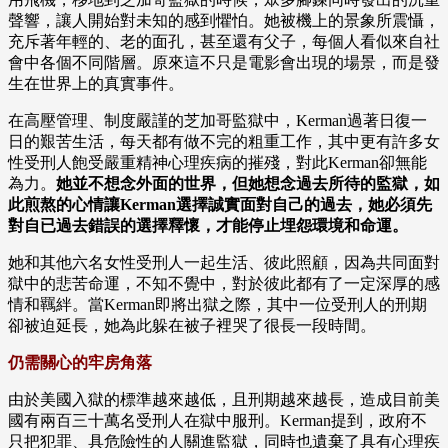
聲響，讓人開始對未知的感到懼怕。她被機上的景象所震懾，
充斥著年輕的、老的面孔，甚至還有父子，每個人看似來自社
會中各個不同階層。原來這不只是電影會出現的場景，而是發
生在世界上的真實事件。
在高壓管理、制度嚴謹的芝加哥監獄中，Kerman過著日復一
日的艱苦生活，每天都有做不完的粗重工作，其中更有許多女
性受刑人飽受嚴重精神心理疾病的摧殘，對此Kerman卻無能
為力。
她並不想念外面的世界，但她想念過去所待的監獄，如
此煎熬的心情讓Kerman選擇誠實面對自己的過去，她必須先
對自已過去錯誤的選擇釋懷，才能停止埋怨環境和命運。
她和其他六名女性受刑人一起生活、彼此照顧，因為共同面對
獄中的悲苦命運，不知不覺中，對於彼此都有了一定深厚的感
情和羈絆。當Kerman即將出獄之際，其中一位受刑人的刑期
卻被迫延長，她為此躲在被子裡哭了很長一段時間。
仍需關心的牢房角落
由於美國入獄的標準越來越低，且刑期越來越長，造成目前美
國有兩百三十萬名受刑人在獄中服刑。Kerman提到，政府不
只把犯罪、具危險性的人關進監獄，同時也遺棄了具有心理疾