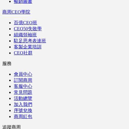
暢銷圖書
商周CEO學院
百億CEO班
CEO50失敗學
組織領袖班
駐足思考表達班
客製企業培訓
CEO社群
服務
會員中心
訂閱商周
客服中心
常見問題
活動總覽
加入我們
序號兌換
商周紅包
追蹤商周