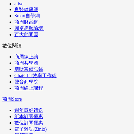
alive
良醫健康網
Smart自學網
商周財富網
圓桌趨勢論壇
百大顧問團
數位閱讀
商周線上讀
商周共學圈
新財富備忘錄
ChatGPT效率工作術
聲音商學院
商周線上課程
商周Store
週年慶好禮送
紙本訂閱優惠
數位訂閱優惠
電子雜誌(Zinio)