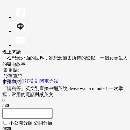
現正閱讀
「不想念外面的世界，卻想念過去所待的監獄」一個女更生人
的獄中故事
畫重點
段落筆記
下載App抽好禮
訂閱電子報
新增筆記
「請稍等」英文別直接中翻英說please wait a minute！一次掌
握，常用的電話對談英文
0
/500
不公開分類
公開分類
儲存