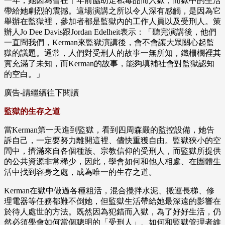
一年，她因為曾在十年前協助走私毒品而入獄，而獄中的生活
帶給她劇烈的震撼。這場演講之所以令人深有感觸，是因為它
舉辦在監獄裡，參加者都是監獄內的工作人員以及受刑人。策
辦人Jo Dee Davis跟Jordan Edelheit表示：「聽完演講後，他們
一直問我們，Kerman來監獄演講後，會不會讓大眾關心起監
獄的議題。通常，人們對受刑人的故事一無所知，鐵柵欄裡其
實充滿了未知，而Kerman的故事，能夠填補社會對監獄認知
的空白。」
廣告-請繼續往下閱讀
監獄的生存之道
當Kerman第一天進到監獄，看到四周森嚴的監控設備，她告
訴自己，一定要努力離開這裡、儘快重獲自由。監獄狹小的空
間中，擠滿來自各個種族、宗教信仰的受刑人，而監獄所提供
的公共資源非常稀少，因此，學會如何和他人相處、在團體生
活中找到容身之處，成為唯一的生存之道。
Kerman在獄中做過各種粗活，混合攪拌水泥、搬運長梯、修
理電器等任務都難不倒她，但監獄生活帶給她最深遠的影響在
於待人處世的方法。既然因為犯錯而入獄，為了好好生活，仍
然必須學會如何當個聰明的「受刑人」、如何和監獄管理者維