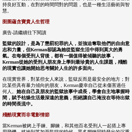
持良好互動，在對的時間問對的問題，也是一種生活藝術與智
慧。
囹圄蘊含寶貴人生哲理
廣告-請繼續往下閱讀
監獄的設計，是為了懲罰犯罪的人，並強迫奪取他們的自由意
志和力量，但Kerman卻認為她從監獄生活中得到莫大的勇
氣。在每個受刑人背後，都有一個值得被傾聽的故事，
Kerman從她的受刑人朋友身上學到最珍貴的人生課題，殘酷
的現實也讓她開始思考關於人生的許多面向。
在現實世界，對某些女人來說，監獄反而是最安全的地方；對
比某些具有暴力傾向的朋友，Kerman慶幸自己從未傷害過任
何人。
她在自己及朋友的監獄故事中成長，學會自主地掌握時
間，賦予枯燥生活最深遠的意義，拒絕讓自己淹沒在等待出獄
的時間長流中。
殘酷現實而非電影情節
當Kerman被銬上手鍊、腳鍊，和其他百名受刑人一起搭上專
用飛機，移地到芝加哥監獄的時候，眾多腳鍊同時發出的沉重