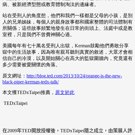
病、被新經濟型態或教育體制淘汰的邊緣者。
站在受刑人的角度想，他們和我們一樣都是父母的小孩，是別
人的兄弟姊妹，每個人的親身故事都和國家整體的司法體制有
所關係；這些故事頻繁地發生在日常的街頭上、法庭中或是教
室裡，只是我們不曾費神關心過。
美國每年有七十萬名受刑人出獄，Kerman鼓勵他們勇敢分享
獄中的生活故事，因為唯有親耳聽到真實的敘述，大眾才會相
信自己的冷漠，以及開始關心在高大的監獄圍牆內，究竟還有
多少需要被愛關懷的角落。
原文網址：
http://blog.ted.com/2013/10/24/orange-is-the-new-
black-piper-kerman-tedx-talk/
本文獲TEDxTaipei推薦，
原文於此
TEDxTaipei
在
2009
年
TED
開放授權後，
TEDxTaipei
隨之成立，由策展人許