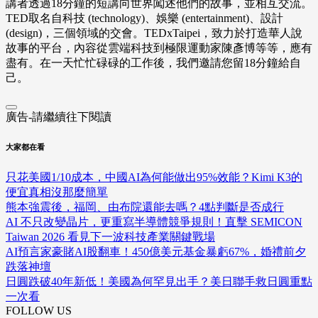
講者透過18分鐘的短講向世界闖述他們的故事，並相互交流。
TED取名自科技 (technology)、娛樂 (entertainment)、設計
(design)，三個領域的交會。TEDxTaipei，致力於打造華人說
故事的平台，內容從雲端科技到極限運動家陳彥博等等，應有
盡有。在一天忙忙碌碌的工作後，我們邀請您留18分鐘給自
己。
廣告-請繼續往下閱讀
大家都在看
只花美國1/10成本，中國AI為何能做出95%效能？Kimi K3的
便宜真相沒那麼簡單
熊本強震後，福岡、由布院還能去嗎？4點判斷是否成行
AI 不只改變晶片，更重寫半導體競爭規則！直擊 SEMICON
Taiwan 2026 看見下一波科技產業關鍵戰場
AI預言家豪賭AI股翻車！450億美元基金暴虧67%，婚禮前夕
跌落神壇
日圓跌破40年新低！美國為何罕見出手？美日聯手救日圓重點
一次看
FOLLOW US