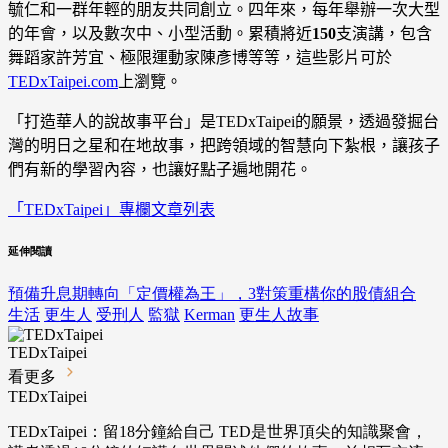
毓仁和一群年輕的朋友共同創立。四年來，每年舉辦一次大型
的年會，以及數次中、小型活動。累積將近
150
支演講，包含
舞蹈家許芳宜、極限運動家陳彥博等等，這些影片可於
TEDxTaipei.com
上瀏覽。
「打造華人的說故事平台」是
TEDxTaipei
的願景，透過發掘台
灣的明日之星和在地故事，把跨領域的智慧向下紮根，讓孩子
們有新的學習內容，也讓好點子遍地開花。
「TEDxTaipei」專欄文章列表
延伸閱讀
預備升息期轉向「定價權為王」，3對策重構你的股債組合
生活
更生人
受刑人
監獄
Kerman
更生人故事
TEDxTaipei
看更多
TEDxTaipei
TEDxTaipei：留18分鐘給自己 TED是世界頂尖的知識聚會，