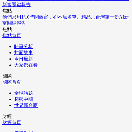
焦點
他們只用1/10時間致富，卻不瘋名車、精品…台灣第一份AI新
富關鍵報告
焦點
焦點首頁
時事分析
封面故事
今日最新
大家都在看
國際
國際首頁
全球話題
趨勢中國
世界新台商
財經
財經首頁