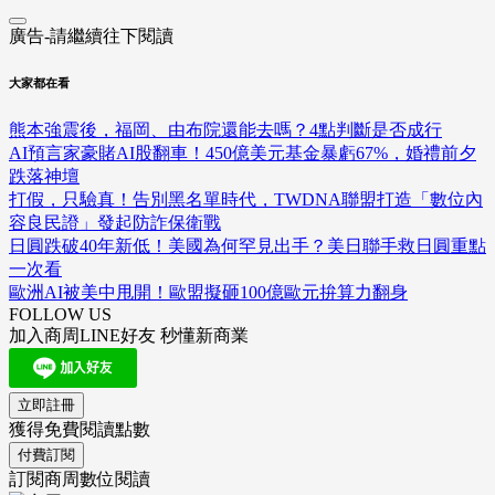
廣告-請繼續往下閱讀
大家都在看
熊本強震後，福岡、由布院還能去嗎？4點判斷是否成行
AI預言家豪賭AI股翻車！450億美元基金暴虧67%，婚禮前夕
跌落神壇
打假，只驗真！告別黑名單時代，TWDNA聯盟打造「數位內
容良民證」發起防詐保衛戰
日圓跌破40年新低！美國為何罕見出手？美日聯手救日圓重點
一次看
歐洲AI被美中甩開！歐盟擬砸100億歐元拚算力翻身
FOLLOW US
加入商周LINE好友 秒懂新商業
立即註冊
獲得免費閱讀點數
付費訂閱
訂閱商周數位閱讀