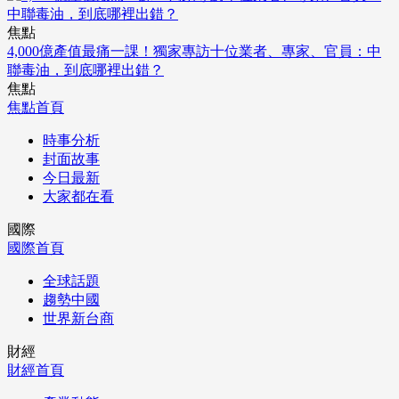
焦點
4,000億產值最痛一課！獨家專訪十位業者、專家、官員：中
聯毒油，到底哪裡出錯？
焦點
焦點首頁
時事分析
封面故事
今日最新
大家都在看
國際
國際首頁
全球話題
趨勢中國
世界新台商
財經
財經首頁