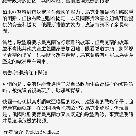
維奇政府的動搖，共同構成了當前這場危機的根源。
如果亞努科維奇決定頂住俄國的壓力，烏克蘭無疑將面臨嚴重
的困難，但擁有歐盟聯合協定，以及國際貨幣基金組織可能提
供的資金和援助，俄羅斯措施的效力，應該持續不了多長時
間。
當然，歐盟將要求烏克蘭進行艱難的改革，但烏克蘭的改革，
並不會比其他共產主義國家更加困難，眼看隧道盡頭，將閃爍
著希望的曙光，只要隨著改革進程，烏克蘭將有可能成為更為
堅定的歐洲民主國家。
廣告-請繼續往下閱讀
可惜的是，亞努科維奇選擇了以自己政治生命為核心的短期策
略，被抗議者視為玩弄、欺騙和背叛。
俄國一心想以其所謂歐亞聯盟的形式，建設新的戰略堡壘，迫
使烏克蘭就範。在公開場合抱怨歐盟對烏克蘭施壓，但現實
是，俄國殘酷要脅烏克蘭放棄其既定的歐盟路線。事實證明這
才是這場危機的根源。
作者簡介_Project Syndicate