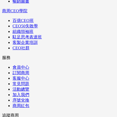
暢銷圖書
商周CEO學院
百億CEO班
CEO50失敗學
組織領袖班
駐足思考表達班
客製企業培訓
CEO社群
服務
會員中心
訂閱商周
客服中心
常見問題
活動總覽
加入我們
序號兌換
商周紅包
追蹤商周