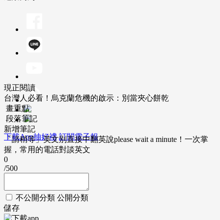
現正閱讀
台灣人必看！烏克蘭危機的啟示：別當夾心餅乾
畫重點
段落筆記
新增筆記
下載App抽好禮
訂閱電子報
「請稍等」英文別直接中翻英說please wait a minute！一次掌
握，常用的電話對談英文
0
/500
不公開分類
公開分類
儲存