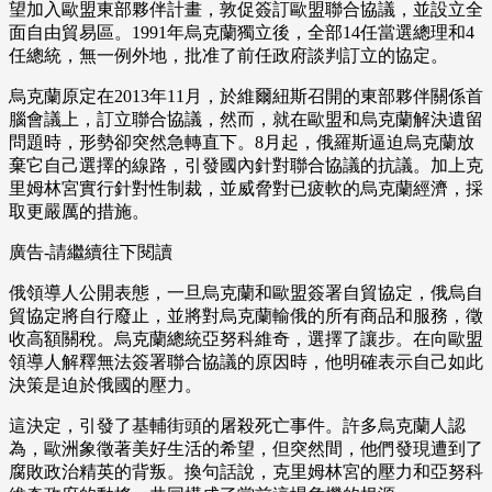
望加入歐盟東部夥伴計畫，敦促簽訂歐盟聯合協議，並設立全
面自由貿易區。1991年烏克蘭獨立後，全部14任當選總理和4
任總統，無一例外地，批准了前任政府談判訂立的協定。
烏克蘭原定在2013年11月，於維爾紐斯召開的東部夥伴關係首
腦會議上，訂立聯合協議，然而，就在歐盟和烏克蘭解決遺留
問題時，形勢卻突然急轉直下。8月起，俄羅斯逼迫烏克蘭放
棄它自己選擇的線路，引發國內針對聯合協議的抗議。加上克
里姆林宮實行針對性制裁，並威脅對已疲軟的烏克蘭經濟，採
取更嚴厲的措施。
廣告-請繼續往下閱讀
俄領導人公開表態，一旦烏克蘭和歐盟簽署自貿協定，俄烏自
貿協定將自行廢止，並將對烏克蘭輸俄的所有商品和服務，徵
收高額關稅。烏克蘭總統亞努科維奇，選擇了讓步。在向歐盟
領導人解釋無法簽署聯合協議的原因時，他明確表示自己如此
決策是迫於俄國的壓力。
這決定，引發了基輔街頭的屠殺死亡事件。許多烏克蘭人認
為，歐洲象徵著美好生活的希望，但突然間，他們發現遭到了
腐敗政治精英的背叛。換句話說，克里姆林宮的壓力和亞努科