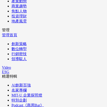
產業動態
商業趨勢
焦點人物
投資理財
地產風雲
管理
管理首頁
創新策略
數位轉型
行銷密技
領導馭人
Video
ESG
精選特輯
AI創新百強
名家專欄
MIT-U 企業探照燈
特別企劃
Podcast《商周Bar》