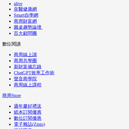
alive
良醫健康網
Smart自學網
商周財富網
圓桌趨勢論壇
百大顧問團
數位閱讀
商周線上讀
商周共學圈
新財富備忘錄
ChatGPT效率工作術
聲音商學院
商周線上課程
商周Store
週年慶好禮送
紙本訂閱優惠
數位訂閱優惠
電子雜誌(Zinio)