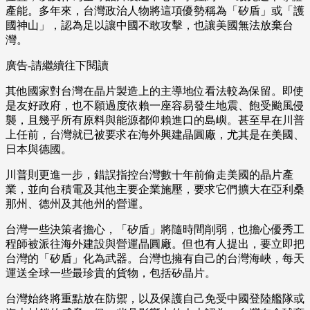
產能。多年來，台灣政治人物將這項優勢稱為「矽盾」或「護
國神山」，認為足以讓中國不敢攻擊，也讓美國無法放棄台
灣。
廣告-請繼續往下閱讀
其他國家對台灣在晶片製造上的主導地位看法較為保留。即使
是友好政府，也不願過度依賴一座容易發生地震、飽受颱風侵
襲，且幾乎所有原料與能源都仰賴進口的島嶼。甚至早在川普
上任前，台灣就已被要求在海外興建晶圓廠，尤其是在美國、
日本與德國。
川普則更進一步，錯誤指控台灣數十年前偷走美國的晶片產
業，並向台積電及其他主要企業施壓，要求它們擴大在亞利桑
那州、德州及其他州的營運。
台灣一些決策者擔心，「矽盾」將隨時間削弱，也擔心優秀工
程師被派往海外建設與營運晶圓廠。但也有人提出，要立即把
台灣的「矽盾」化為武器。台灣也擁有自己的台灣海峽，每天
運送全球一些最珍貴的貨物，包括矽晶片。
台灣始終將重點放在防禦，以及保護自己免受中國登陸艦隊或