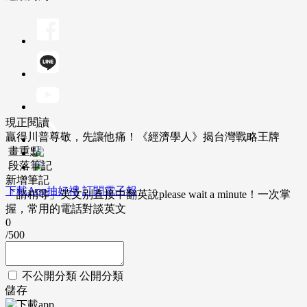
現正閱讀
贏得川普尊敬，先讓他痛！《經濟學人》揭台灣戰略王牌
畫重點
段落筆記
新增筆記
下載App抽好禮
訂閱電子報
「請稍等」英文別直接中翻英說please wait a minute！一次掌
握，常用的電話對談英文
0
/500
不公開分類
公開分類
儲存