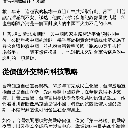
廣告-請繼續往下閱讀
數十年來，這種戰略模糊一直阻止中共採取行動。然而，川普
讓台灣感到不安。誠然，他向台灣出售創紀錄數量的武器，卻
也曾嘲諷台灣是一個面對強大的中國而火力不足的小島。
川普5月訪問北京期間，與中國國家主席習近平會談數小時
後，公開重複中國的論點，幾乎等於指責台灣總統賴清德為了
尋求台獨挑釁中國，並抱怨台灣希望美國「跑9500英里去打一
場戰爭」，「我不想這樣做」。他還把未來對台軍售稱為對中
談判的一項籌碼。
從價值外交轉向科技戰略
台灣知道自己需要籌碼。30多年前完成民主化後，台灣透過宣
揚自己是自由堡壘，受到專制中國威脅，在華府贏得不少支
持。川普上台後，台灣官員很快學會淡化共同價值的說法。他
們看著川普貶低烏克蘭是個小國，愚蠢的試圖抵禦大國俄羅
斯，不禁想到這也可能發生在台灣身上。
如今，台灣強調兩項對美戰略價值：位於「第一島鏈」的戰略
位置，以及作為全球晶片製造中心、掌握約90%最先進半導體