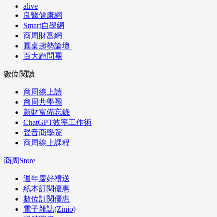
alive
良醫健康網
Smart自學網
商周財富網
圓桌趨勢論壇
百大顧問團
數位閱讀
商周線上讀
商周共學圈
新財富備忘錄
ChatGPT效率工作術
聲音商學院
商周線上課程
商周Store
週年慶好禮送
紙本訂閱優惠
數位訂閱優惠
電子雜誌(Zinio)