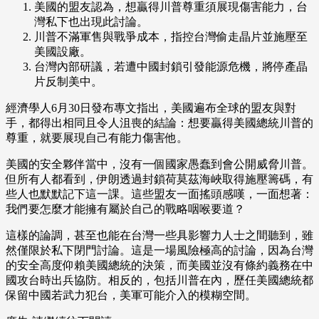
美國的盟友認為，想贏得川普尊重須展現傷害能力，台
灣私下也出現此討論。
川普不滿軍售與戰爭成本，指控台灣偷走晶片並施壓至
美國設廠。
台灣內部研議，若遭中國封鎖引發能源危機，將停產晶
片反制美中。
經濟學人6月30日發布專文指出，美國遍布全球的盟友與對
手，都得出相同且令人沮喪的結論：想要贏得美國總統川普的
尊重，就要展現自己有能力傷害他。
美國的安全夥伴當中，沒有一個國家愚蠢到會公開威脅川普。
但所有人都看到，伊朗透過封鎖荷莫茲海峽取得施壓籌碼，有
些人也默默記下這一課。這些盟友一面搖頭感嘆，一面想著：
我們要怎麼才能擁有屬於自己的戰略咽喉要道？
這樣的論調，甚至也能在台灣一些具影響力人士之間聽到，雖
然僅限於私下閉門討論。這是一場風險極高的討論，因為台灣
的安全高度仰賴美國總統的決策，而美國並沒有條約義務在中
國攻台時出兵協防。相反的，包括川普在內，歷任美國總統都
保留中國若武力犯台，美軍可能介入的模糊空間。