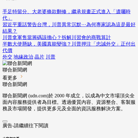
手足特留分、大老婆條款翻修，繼承規畫正式進入「遺囑時
代」
習近平重話警告台灣，川普異常沉默⋯為何專家認為這是最好
結果？
川普拿軍售當籌碼該擔心？拆解川習會的商戰算計
半數大使懸缺，美國真能變強？川普押注「忠誠外交」正付出
代價
外交
地緣政治
晶片
川普
聯合新聞網
看更多
聯合新聞網
聯合新聞網 (udn.com)於 2000 年成立，以成為中文市場頂尖全
面內容服務提供者為目標。透過優質內容、資源整合、客製服
務及市場開發，提供更多元及全面的資訊服務解決方案。
廣告-請繼續往下閱讀