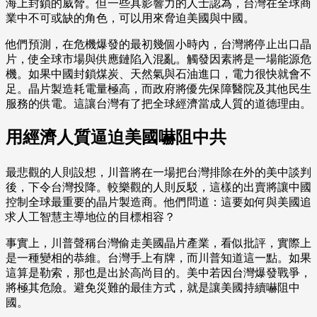
海上封鎖的威脅。但一些具影響力的人士認為，台灣在全球商
業中不可或缺的角色，可以用來脅迫美國與中國。
他們預測，在危機爆發的最初幾個小時內，台灣將停止出口晶
片，使全球市場與供應鏈陷入混亂。觸發因素將是一場能源危
機。如果中國封鎖煤炭、天然氣與石油進口，電力很快就會不
足。晶片製造耗電量極高，而政府將優先保障醫院及其他民生
服務的供電。這讓台灣有了把全球經濟當成人質的道德理由。
用經濟人質逼迫美國嚇阻中共
最悲觀的人則設想，川普將在一場把台灣排除在外的美中談判
後，下令台灣投降。較樂觀的人則反駁，這樣的出賣將讓中國
控制全球最重要的晶片製造商。他們問道：這要如何與美國追
求人工智慧主導地位的目標相容？
事實上，川普聲稱台灣偷走美國晶片產業，看似批評，實際上
是一種變相的恭維。台灣手上有牌，而川普知道這一點。如果
這算是勒索，那也是出於高尚目的。美中若因台灣爆發戰爭，
將極其危險。避免災難的最佳方式，就是讓美國持續嚇阻中
國。