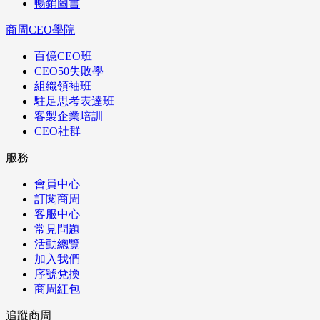
暢銷圖書
商周CEO學院
百億CEO班
CEO50失敗學
組織領袖班
駐足思考表達班
客製企業培訓
CEO社群
服務
會員中心
訂閱商周
客服中心
常見問題
活動總覽
加入我們
序號兌換
商周紅包
追蹤商周