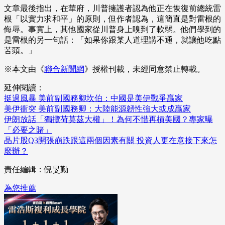
文章最後指出，在華府，川普擁護者認為他正在恢復前總統雷
根「以實力求和平」的原則，但作者認為，這簡直是對雷根的
侮辱。事實上，其他國家從川普身上嗅到了軟弱。他們學到的
是雷根的另一句話：「如果你跟某人道理講不通，就讓他吃點
苦頭。」
※本文由《
聯合新聞網
》授權刊載，未經同意禁止轉載。
延伸閱讀：
挺過風暴 美前副國務卿坎伯：中國是美伊戰爭贏家
美伊衝突 美前副國務卿：大陸能源韌性強大或成贏家
伊朗放話「獨攬荷莫茲大權」！為何不惜再槓美國？專家曝
「必要之賭」
晶片股Q3開張崩跌跟這兩個因素有關 投資人更在意接下來怎
麼辦？
責任編輯：倪旻勤
為您推薦