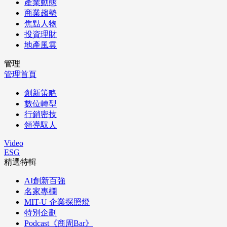
產業動態
商業趨勢
焦點人物
投資理財
地產風雲
管理
管理首頁
創新策略
數位轉型
行銷密技
領導馭人
Video
ESG
精選特輯
AI創新百強
名家專欄
MIT-U 企業探照燈
特別企劃
Podcast《商周Bar》