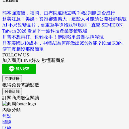
大家都在看
熊本強震後，福岡、由布院還能去嗎？4點判斷是否成行
赴美注意！美媒：簽證審查擴大，這些人可能須公開社群帳號
AI 不只改變晶片，更重寫半導體競爭規則！直擊 SEMICON
Taiwan 2026 看見下一波科技產業關鍵戰場
川普不想再打、也難收手！伊朗戰爭最難抉擇浮現
只花美國1/10成本，中國AI為何能做出95%效能？Kimi K3的
便宜真相沒那麼簡單
FOLLOW US
加入商周LINE好友 秒懂新商業
立即註冊
獲得免費閱讀點數
付費訂閱
訂閱商周數位閱讀
內容分類
焦點
國際
財經