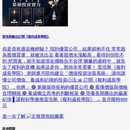
雷浩斯數位訂閱《複利成長學院》
你是否有過這種經驗？ 找到優質公司，結果卻抱不住 常常因
為股價震盪，就被洗出去 看著股價水漲船高，看得到但吃不
到 想買進，卻不知道現在價格合不合理 猶豫的過程中，就失
去了複利的良機 如果這是你，那你非常需要！ 雷浩斯《複利
成長學院》 老師逐月陪你建立「價值投資決策系統」 讓你讀
懂公司價值、養成有紀律的投資心法 📊 訂閱《複利成長學
院》，你將： 🔴 掌握值得長抱的優質公司 🔴 看懂價值與價格
合理關係 🔴 養成獨立思考的判斷框架 🔴 培養長期勝出的贏家
紀律 ▌課程好學激推雷浩斯《複利成長學院》 → 首月限時899
元
進一步了解
延伸閱讀