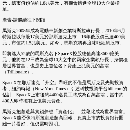
元，總市值預估約1.8兆美元，有機會擠進全球10大企業榜
單。
廣告-請繼續往下閱讀
馬斯克2008年成為電動車新創企業特斯拉執行長，2010年6月
特斯拉以每股17美元於那斯達克上市，16年後股價已達400美
元，市值約1.5兆美元。如今，馬斯克將再度叱吒紐約股市。
即將邁入55歲的馬斯克名下SpaceX控股總值高達8600億美
元，他將在12日成為全球10大之中的兩家企業執行長，身價穩
居世界首富，也是史上首位名下資產上兆美元的富翁
（Trillionaire）。
SpaceX在那斯達克「升空」帶旺的不僅是馬斯克及先期投資
者，紐約時報（New York Times）引述科技投資平台hill.com的
估計，SpaceX上市後約4400名員工將成為百萬富翁，當中約
400人即時擁有上億美元資產。
馬斯克把創造與實踐夢想「資產化」，並藉此成為世界首富。
SpaceX能否像特斯拉創造超高回報，負責上市的投資銀行圈
雖一片看好，但仍需時證明。