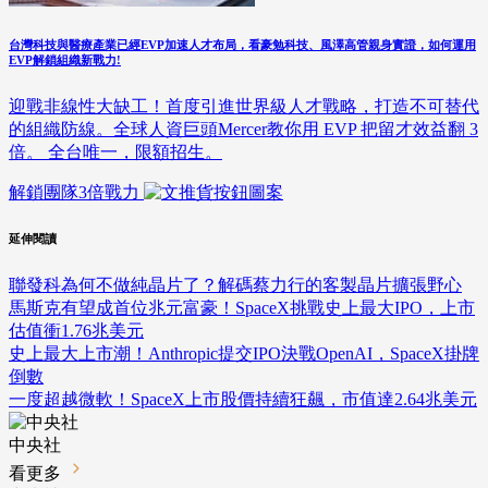
台灣科技與醫療產業已經EVP加速人才布局，看豪勉科技、風澤高管親身實證，如何運用
EVP解鎖組織新戰力!
迎戰非線性大缺工！首度引進世界級人才戰略，打造不可替代
的組織防線。全球人資巨頭Mercer教你用 EVP 把留才效益翻 3
倍。 全台唯一，限額招生。
解鎖團隊3倍戰力
延伸閱讀
聯發科為何不做純晶片了？解碼蔡力行的客製晶片擴張野心
馬斯克有望成首位兆元富豪！SpaceX挑戰史上最大IPO，上市
估值衝1.76兆美元
史上最大上市潮！Anthropic提交IPO決戰OpenAI，SpaceX掛牌
倒數
一度超越微軟！SpaceX上市股價持續狂飆，市值達2.64兆美元
中央社
看更多