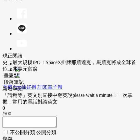
現正閱讀
史上最大規模IPO！SpaceX掛牌那斯達克，馬斯克將成全球首
位上兆美元富翁
畫重點
段落筆記
下載App抽好禮
訂閱電子報
新增筆記
「請稍等」英文別直接中翻英說please wait a minute！一次掌
握，常用的電話對談英文
0
/500
不公開分類
公開分類
儲存