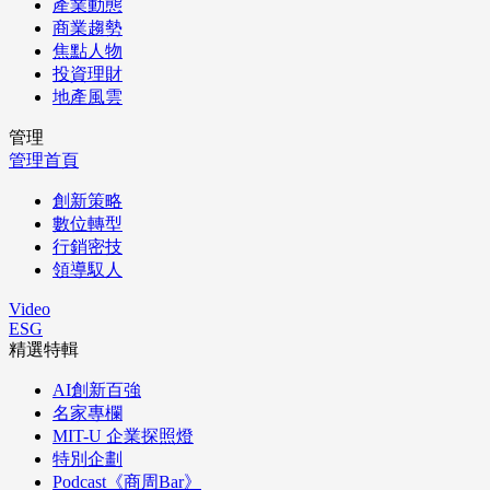
產業動態
商業趨勢
焦點人物
投資理財
地產風雲
管理
管理首頁
創新策略
數位轉型
行銷密技
領導馭人
Video
ESG
精選特輯
AI創新百強
名家專欄
MIT-U 企業探照燈
特別企劃
Podcast《商周Bar》