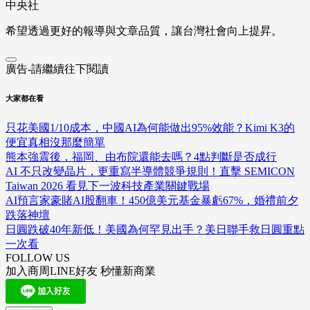
中央社
希望透過更好的報導與文章品質，讓台灣社會向上提昇。
廣告-請繼續往下閱讀
大家都在看
只花美國1/10成本，中國AI為何能做出95%效能？Kimi K3的
便宜真相沒那麼簡單
熊本強震後，福岡、由布院還能去嗎？4點判斷是否成行
AI 不只改變晶片，更重寫半導體競爭規則！直擊 SEMICON
Taiwan 2026 看見下一波科技產業關鍵戰場
AI預言家豪賭AI股翻車！450億美元基金暴虧67%，婚禮前夕
跌落神壇
日圓跌破40年新低！美國為何罕見出手？美日聯手救日圓重點
一次看
FOLLOW US
加入商周LINE好友 秒懂新商業