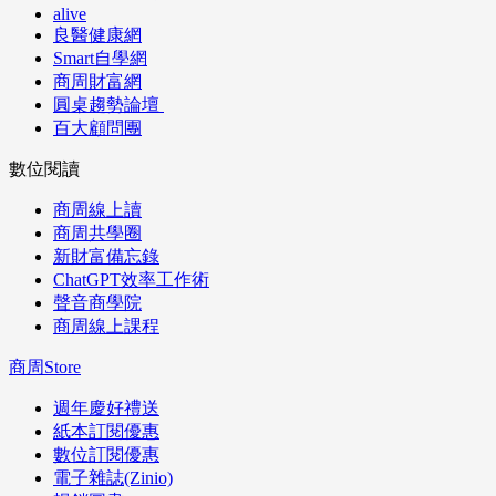
alive
良醫健康網
Smart自學網
商周財富網
圓桌趨勢論壇
百大顧問團
數位閱讀
商周線上讀
商周共學圈
新財富備忘錄
ChatGPT效率工作術
聲音商學院
商周線上課程
商周Store
週年慶好禮送
紙本訂閱優惠
數位訂閱優惠
電子雜誌(Zinio)