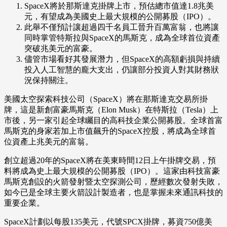
SpaceX將於那斯達克掛牌上市，預估總市值達1.8兆美
元，有望成為美國史上最大規模的公開募股（IPO）。
此舉不僅預計讓超過四千名員工晉升百萬富翁，也將讓
同時掌管特斯拉與SpaceX的馬斯克，成為全球首位資產
突破兆美元的富豪。
儘管市場看好其發展潛力，但SpaceX的高額虧損與持續
投入人工智慧的龐大支出，仍讓部分投資人對其財務狀
況保持關注。
美國太空探索科技公司（SpaceX）將在那斯達克交易所掛
牌，這是新創富豪馬斯克（Elon Musk）在特斯拉（Tesla）上
市後，另一家引起全球矚目的高科技企業公開募股。全球首富
馬斯克的身家若加上市值飆升的SpaceX控股，將成為全球首
位資產上兆美元的富翁。
創立超過20年的SpaceX將在美東時間12日上午掛牌交易，預
料將成為史上最大規模的公開募股（IPO）。這家由科技富豪
馬斯克創設的火箭發射暨太空探測公司，歷經數次發射失敗，
如今已是全球主要火箭設計製造者，也是掌握未來通訊科技的
重要企業。
SpaceX計劃以每股135美元，代號SPCX掛牌，募資750億美