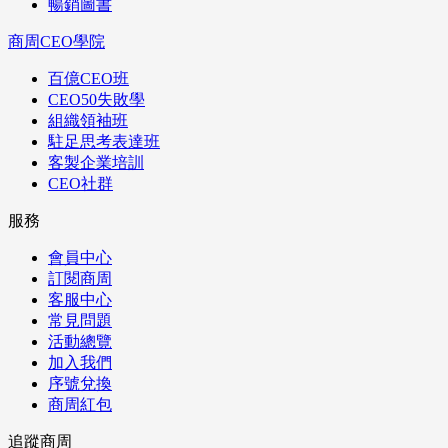
暢銷圖書
商周CEO學院
百億CEO班
CEO50失敗學
組織領袖班
駐足思考表達班
客製企業培訓
CEO社群
服務
會員中心
訂閱商周
客服中心
常見問題
活動總覽
加入我們
序號兌換
商周紅包
追蹤商周