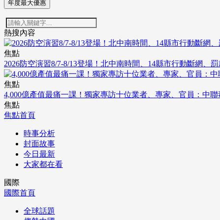
年度最大優惠
熱搜內容
焦點
2026防空演習8/7-8/13登場！北中南時間、14縣市行動斷網、
焦點
4,000億產值最痛一課！獨家專訪十位業者、專家、官員：中
焦點
焦點首頁
時事分析
封面故事
今日最新
大家都在看
國際
國際首頁
全球話題