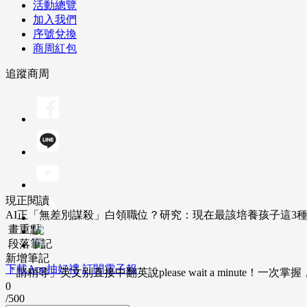
活動總覽
加入我們
序號兌換
商周紅包
追蹤商周
現正閱讀
AI正「無差別謀殺」白領職位？研究：現在最該培養孩子這3
畫重點
段落筆記
新增筆記
下載App抽好禮
訂閱電子報
「請稍等」英文別直接中翻英說please wait a minute！一
0
/500