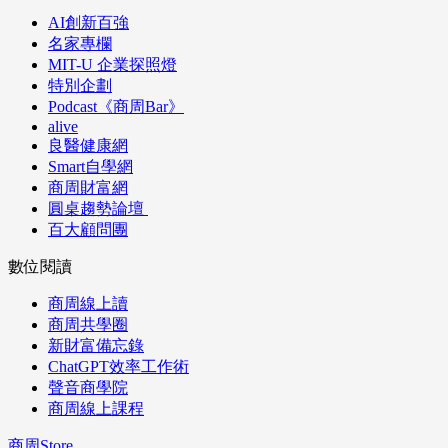
AI創新百強
名家專欄
MIT-U 企業探照燈
特別企劃
Podcast《商周Bar》
alive
良醫健康網
Smart自學網
商周財富網
圓桌趨勢論壇
百大顧問團
數位閱讀
商周線上讀
商周共學圈
新財富備忘錄
ChatGPT效率工作術
聲音商學院
商周線上課程
商周Store