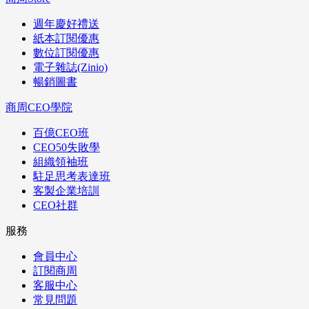
週年慶好禮送
紙本訂閱優惠
數位訂閱優惠
電子雜誌(Zinio)
暢銷圖書
商周CEO學院
百億CEO班
CEO50失敗學
組織領袖班
駐足思考表達班
客製企業培訓
CEO社群
服務
會員中心
訂閱商周
客服中心
常見問題