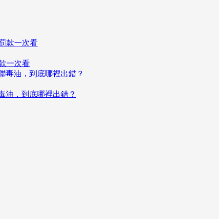
罰款一次看
聯毒油，到底哪裡出錯？