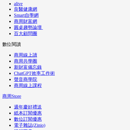
alive
良醫健康網
Smart自學網
商周財富網
圓桌趨勢論壇
百大顧問團
數位閱讀
商周線上讀
商周共學圈
新財富備忘錄
ChatGPT效率工作術
聲音商學院
商周線上課程
商周Store
週年慶好禮送
紙本訂閱優惠
數位訂閱優惠
電子雜誌(Zinio)