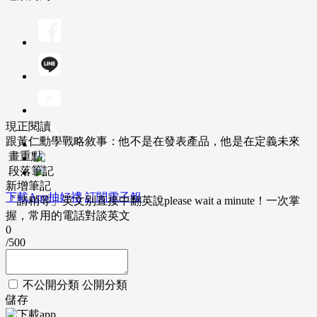
現正閱讀
跟黃仁勳學戰略敘事：他不是在發表產品，他是在定義未來
畫重點
段落筆記
新增筆記
下載App抽好禮
訂閱電子報
「請稍等」英文別直接中翻英說please wait a minute！一次掌
握，常用的電話對談英文
0
/500
不公開分類
公開分類
儲存