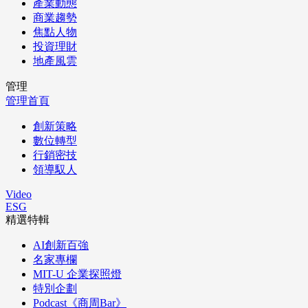
產業動態
商業趨勢
焦點人物
投資理財
地產風雲
管理
管理首頁
創新策略
數位轉型
行銷密技
領導馭人
Video
ESG
精選特輯
AI創新百強
名家專欄
MIT-U 企業探照燈
特別企劃
Podcast《商周Bar》