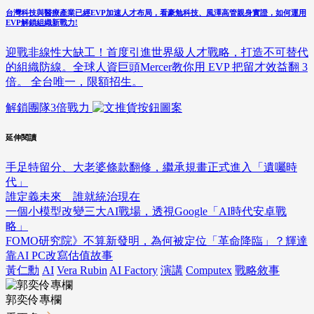
台灣科技與醫療產業已經EVP加速人才布局，看豪勉科技、風澤高管親身實證，如何運用
EVP解鎖組織新戰力!
迎戰非線性大缺工！首度引進世界級人才戰略，打造不可替代
的組織防線。全球人資巨頭Mercer教你用 EVP 把留才效益翻 3
倍。 全台唯一，限額招生。
解鎖團隊3倍戰力
延伸閱讀
手足特留分、大老婆條款翻修，繼承規畫正式進入「遺囑時
代」
誰定義未來 誰就統治現在
一個小模型改變三大AI戰場，透視Google「AI時代安卓戰
略」
FOMO研究院》不算新發明，為何被定位「革命降臨」？輝達
靠AI PC改寫估值故事
黃仁勳
AI
Vera Rubin
AI Factory
演講
Computex
戰略敘事
郭奕伶專欄