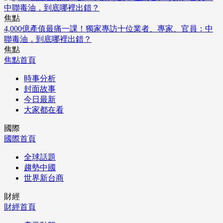
焦點
4,000億產值最痛一課！獨家專訪十位業者、專家、官員：中
聯毒油，到底哪裡出錯？
焦點
焦點首頁
時事分析
封面故事
今日最新
大家都在看
國際
國際首頁
全球話題
趨勢中國
世界新台商
財經
財經首頁