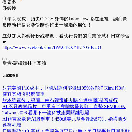
看更多
郭奕伶
商學院沒教、頂尖CEO不外傳的know how 都在這裡，讓商周
集團執行長郭奕伶陪你打出一場場的勝仗！
立刻加入郭奕伶粉絲專頁，看執行長們的商業智慧和日常學習
☛
https://www.facebook.com/BW.CEO.YILING.KUO
廣告-請繼續往下閱讀
大家都在看
只花美國1/10成本，中國AI為何能做出95%效能？Kimi K3的
便宜真相沒那麼簡單
熊本強震後，福岡、由布院還能去嗎？4點判斷是否成行
AI 不只改變晶片，更重寫半導體競爭規則！直擊 SEMICON
Taiwan 2026 看見下一波科技產業關鍵戰場
AI預言家豪賭AI股翻車！450億美元基金暴虧67%，婚禮前夕
跌落神壇
日圓跌破40年新低！美國為何罕見出手？美日聯手救日圓重點