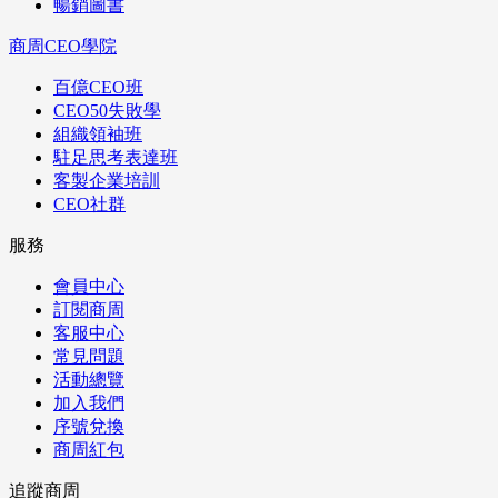
暢銷圖書
商周CEO學院
百億CEO班
CEO50失敗學
組織領袖班
駐足思考表達班
客製企業培訓
CEO社群
服務
會員中心
訂閱商周
客服中心
常見問題
活動總覽
加入我們
序號兌換
商周紅包
追蹤商周