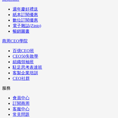
週年慶好禮送
紙本訂閱優惠
數位訂閱優惠
電子雜誌(Zinio)
暢銷圖書
商周CEO學院
百億CEO班
CEO50失敗學
組織領袖班
駐足思考表達班
客製企業培訓
CEO社群
服務
會員中心
訂閱商周
客服中心
常見問題