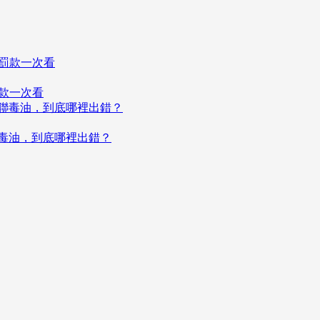
罰款一次看
聯毒油，到底哪裡出錯？