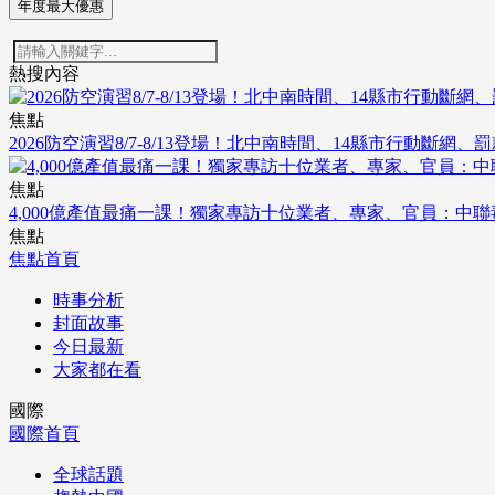
年度最大優惠
熱搜內容
焦點
2026防空演習8/7-8/13登場！北中南時間、14縣市行動斷網、
焦點
4,000億產值最痛一課！獨家專訪十位業者、專家、官員：中
焦點
焦點首頁
時事分析
封面故事
今日最新
大家都在看
國際
國際首頁
全球話題