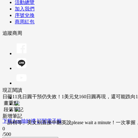
活動總覽
加入我們
序號兌換
商周紅包
追蹤商周
現正閱讀
日砸11兆日圓干預仍失效！1美元兌160日圓再現，還可能跌向1
畫重點
段落筆記
新增筆記
下載App抽好禮
訂閱電子報
「請稍等」英文別直接中翻英說please wait a minute！一
0
/500