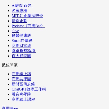
AI創新百強
名家專欄
MIT-U 企業探照燈
特別企劃
Podcast《商周Bar》
alive
良醫健康網
Smart自學網
商周財富網
圓桌趨勢論壇
百大顧問團
數位閱讀
商周線上讀
商周共學圈
新財富備忘錄
ChatGPT效率工作術
聲音商學院
商周線上課程
商周Store