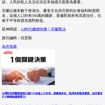
說，人民的私人生活在決定幸福感方面更為重要。
芬蘭以擁有數千座湖泊、桑拿文化與完善的社會福利制度聞
名，這個人口約有560萬的國家，普遍對政府有高度信任，社
會不平等程度也相對較低。
延伸閱讀：
AI時代繼續快樂！芬蘭戰法
責任編輯：倪旻勤
為您推薦
台灣科技與醫療產業已經EVP加速人才布局，看豪勉科技、風澤高管親身實證，如何運用
EVP解鎖組織新戰力!