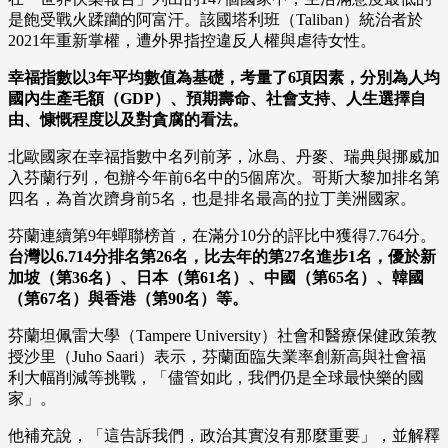
是飽受戰火蹂躪的阿富汗。該國塔利班（Taliban）統治者於
2021年重新掌權，遭外界指控違反人權與虐待女性。
幸福指數以3年平均數值為基礎，考量了6項因素，分別為人均
國內生產毛額（GDP）、預期壽命、社會支持、人生選擇自
由、慷慨程度以及對貪腐的看法。
北歐國家在幸福指數中名列前茅，冰島、丹麥、瑞典與挪威加
入芬蘭行列，包辦今年前6名中的5個席次。哥斯大黎加排名第
四名，為首次躋身前5名，也是排名最高的拉丁美洲國家。
芬蘭連續第9年蟬聯榜首，在滿分10分的評比中獲得7.764分。
台灣以6.714分排名第26名，比去年的第27名進步1名，優於新
加坡（第36名）、日本（第61名）、中國（第65名）、韓國
（第67名）與香港（第90名）等。
芬蘭坦佩雷大學（Tampere University）社會和醫療保健政策教
授沙里（Juho Saari）表示，芬蘭面臨失業率創新高與社會福
利大幅削減等挑戰，「儘管如此，我們仍是全球最快樂的國
家」。
他補充說，「這告訴我們，政治其實沒有那麼重要」，並解釋