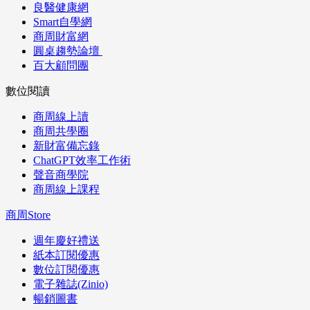
良醫健康網
Smart自學網
商周財富網
圓桌趨勢論壇
百大顧問團
數位閱讀
商周線上讀
商周共學圈
新財富備忘錄
ChatGPT效率工作術
聲音商學院
商周線上課程
商周Store
週年慶好禮送
紙本訂閱優惠
數位訂閱優惠
電子雜誌(Zinio)
暢銷圖書