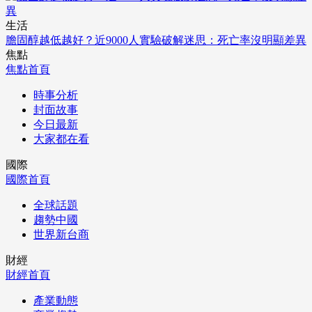
生活
膽固醇越低越好？近9000人實驗破解迷思：死亡率沒明顯差異
焦點
焦點首頁
時事分析
封面故事
今日最新
大家都在看
國際
國際首頁
全球話題
趨勢中國
世界新台商
財經
財經首頁
產業動態