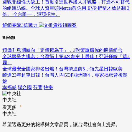
迎戰非線性大缺工！首度引進世界級人才戰略，打造不可替代
的組織防線。全球人資巨頭Mercer教你用 EVP 把留才效益翻 3
倍。 全台唯一，限額招生。
解鎖團隊3倍戰力
延伸閱讀
預備升息期轉向「定價權為王」，3對策重構你的股債組合
全球競爭力排名：台灣衝上第4名創史上最佳！亞洲僅輸「這2
國」
全球最安全國家排名出爐！台灣擠進前5，領先星日韓歐美
睽違23年超車日韓！台灣人均GDP亞洲第4，專家揭密背後關
鍵
幸福感
聯合國
芬蘭
快樂
中央社
看更多
中央社
希望透過更好的報導與文章品質，讓台灣社會向上提昇。