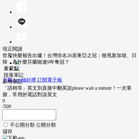
現正閱讀
世界快樂報告出爐！台灣排名26居東亞之冠：狠甩新加坡、日
韓，為什麼芬蘭能連9年奪冠？
畫重點
段落筆記
下載App抽好禮
訂閱電子報
新增筆記
「請稍等」英文別直接中翻英說please wait a minute！一次掌
握，常用的電話對談英文
0
/500
不公開分類
公開分類
儲存