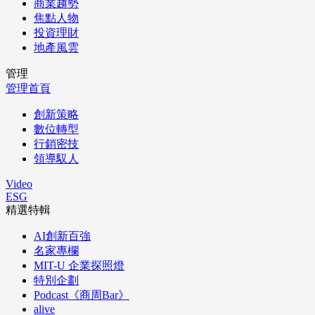
商業趨勢
焦點人物
投資理財
地產風雲
管理
管理首頁
創新策略
數位轉型
行銷密技
領導馭人
Video
ESG
精選特輯
AI創新百強
名家專欄
MIT-U 企業探照燈
特別企劃
Podcast《商周Bar》
alive