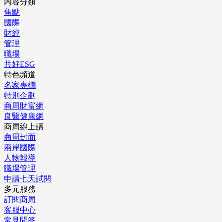
內容分類
焦點
國際
財經
管理
職場
共好ESG
特色頻道
名家專欄
特別企劃
商周財富網
良醫健康網
商周線上讀
商周封面
兩岸國際
人物報導
職場管理
申請七天試閱
多元服務
訂閱商周
客服中心
常見問答