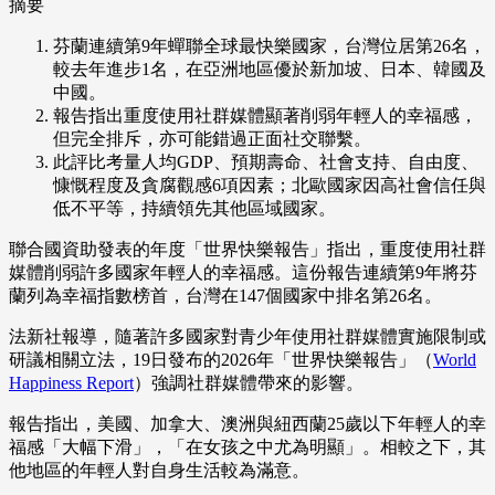
摘要
芬蘭連續第9年蟬聯全球最快樂國家，台灣位居第26名，
較去年進步1名，在亞洲地區優於新加坡、日本、韓國及
中國。
報告指出重度使用社群媒體顯著削弱年輕人的幸福感，
但完全排斥，亦可能錯過正面社交聯繫。
此評比考量人均GDP、預期壽命、社會支持、自由度、
慷慨程度及貪腐觀感6項因素；北歐國家因高社會信任與
低不平等，持續領先其他區域國家。
聯合國資助發表的年度「世界快樂報告」指出，重度使用社群
媒體削弱許多國家年輕人的幸福感。這份報告連續第9年將芬
蘭列為幸福指數榜首，台灣在147個國家中排名第26名。
法新社報導，隨著許多國家對青少年使用社群媒體實施限制或
研議相關立法，19日發布的2026年「世界快樂報告」（
World
Happiness Report
）強調社群媒體帶來的影響。
報告指出，美國、加拿大、澳洲與紐西蘭25歲以下年輕人的幸
福感「大幅下滑」，「在女孩之中尤為明顯」。相較之下，其
他地區的年輕人對自身生活較為滿意。