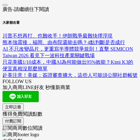
廣告-請繼續往下閱讀
大家都在看
川普不想再打、也難收手！伊朗戰爭最難抉擇浮現
熊本強震後，福岡、由布院還能去嗎？4點判斷是否成行
AI 不只改變晶片，更重寫半導體競爭規則！直擊 SEMICON
Taiwan 2026 看見下一波科技產業關鍵戰場
只花美國1/10成本，中國AI為何能做出95%效能？Kimi K3的
便宜真相沒那麼簡單
赴美注意！美媒：簽證審查擴大，這些人可能須公開社群帳號
FOLLOW US
加入商周LINE好友 秒懂新商業
立即註冊
獲得免費閱讀點數
付費訂閱
訂閱商周數位閱讀