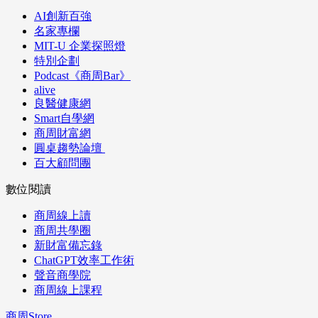
AI創新百強
名家專欄
MIT-U 企業探照燈
特別企劃
Podcast《商周Bar》
alive
良醫健康網
Smart自學網
商周財富網
圓桌趨勢論壇
百大顧問團
數位閱讀
商周線上讀
商周共學圈
新財富備忘錄
ChatGPT效率工作術
聲音商學院
商周線上課程
商周Store