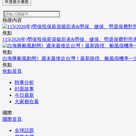
年度最大優惠
熱搜內容
焦點
115(2026年)勞保投保薪資級距表&勞保、健保、勞退保費對照
焦點
白海豚颱風動態》週末最接近台灣！最新路徑、颱風假機率一
焦點
焦點首頁
時事分析
封面故事
今日最新
大家都在看
國際
國際首頁
全球話題