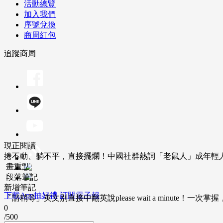
活動總覽
加入我們
序號兌換
商周紅包
追蹤商周
現正閱讀
捲不動、躺不平，直接擺爛！中國社群熱詞「老鼠人」成年輕
畫重點
段落筆記
新增筆記
下載App抽好禮
訂閱電子報
「請稍等」英文別直接中翻英說please wait a minute！一
0
/500