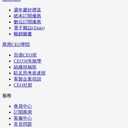
週年慶好禮送
紙本訂閱優惠
數位訂閱優惠
電子雜誌(Zinio)
暢銷圖書
商周CEO學院
百億CEO班
CEO50失敗學
組織領袖班
駐足思考表達班
客製企業培訓
CEO社群
服務
會員中心
訂閱商周
客服中心
常見問題