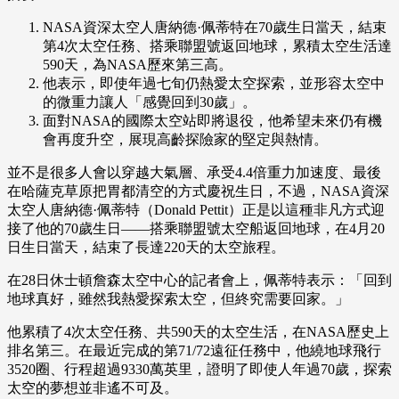
NASA資深太空人唐納德·佩蒂特在70歲生日當天，結束
第4次太空任務、搭乘聯盟號返回地球，累積太空生活達
590天，為NASA歷來第三高。
他表示，即使年過七旬仍熱愛太空探索，並形容太空中
的微重力讓人「感覺回到30歲」。
面對NASA的國際太空站即將退役，他希望未來仍有機
會再度升空，展現高齡探險家的堅定與熱情。
並不是很多人會以穿越大氣層、承受4.4倍重力加速度、最後
在哈薩克草原把胃都清空的方式慶祝生日，不過，NASA資深
太空人唐納德·佩蒂特（Donald Pettit）正是以這種非凡方式迎
接了他的70歲生日——搭乘聯盟號太空船返回地球，在4月20
日生日當天，結束了長達220天的太空旅程。
在28日休士頓詹森太空中心的記者會上，佩蒂特表示：「回到
地球真好，雖然我熱愛探索太空，但終究需要回家。」
他累積了4次太空任務、共590天的太空生活，在NASA歷史上
排名第三。在最近完成的第71/72遠征任務中，他繞地球飛行
3520圈、行程超過9330萬英里，證明了即使人年過70歲，探索
太空的夢想並非遙不可及。