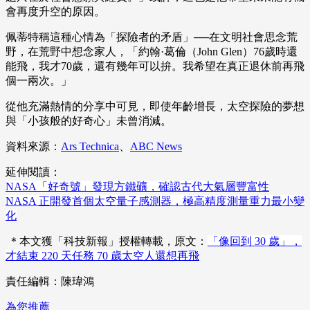
會再度升空的原因。
佩蒂特稱這種心情為「探險者的矛盾」──在文明社會思念荒
野，在荒野中想念家人，「約翰·葛倫（John Glen）76歲時還
能飛，我才70歲，還有幾年可以拚。我希望在真正退休前再飛
個一兩次。」
從他充滿熱情的分享中可見，即使年齡增長，太空探險的夢想
與「小孩般的好奇心」未曾消減。
資料來源：
Ars Technica
、
ABC News
延伸閱讀：
NASA「好奇號」發現方鐵礦，確認古代大氣層豐富性
NASA 正開發首個太空量子感測器，極高精度測量重力最小變
化
＊本文獲「科技新報」授權轉載，原文：
「像回到 30 歲」，
才結束 220 天任務 70 歲太空人還想再飛
責任編輯：陳瑋鴻
為您推薦