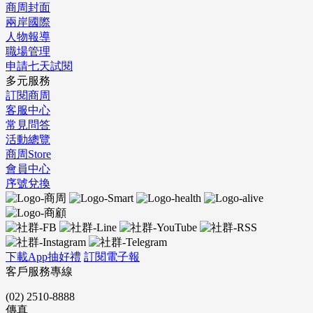
商周封面
兩岸國際
人物報導
職場管理
申請七天試閱
多元服務
訂閱商周
客服中心
常見問答
活動總覽
商周Store
會員中心
序號兌換
下載App抽好禮
訂閱電子報
客戶服務專線
(02) 2510-8888
傳真