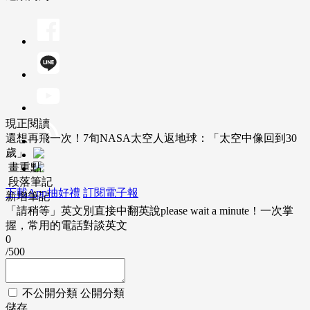
現正閱讀
還想再飛一次！7旬NASA太空人返地球：「太空中像回到30
歲」
畫重點
段落筆記
下載App抽好禮
訂閱電子報
新增筆記
「請稍等」英文別直接中翻英說please wait a minute！一次掌
握，常用的電話對談英文
0
/500
不公開分類
公開分類
儲存