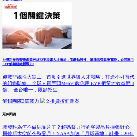
台灣科技與醫療產業已經EVP加速人才布局，看豪勉科技、風澤高管親身實證，如何運用
EVP解鎖組織新戰力!
迎戰非線性大缺工！首度引進世界級人才戰略，打造不可替代
的組織防線。全球人資巨頭Mercer教你用 EVP 把留才效益翻 3
倍。 全台唯一，限額招生。
解鎖團隊3倍戰力
延伸閱讀
聯發科為何不做純晶片了？解碼蔡力行的客製晶片擴張野心
貝佐斯太空船今秋登月！NASA加速「月球基地」計畫：2032