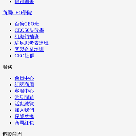
暢銷圖書
商周CEO學院
百億CEO班
CEO50失敗學
組織領袖班
駐足思考表達班
客製企業培訓
CEO社群
服務
會員中心
訂閱商周
客服中心
常見問題
活動總覽
加入我們
序號兌換
商周紅包
追蹤商周