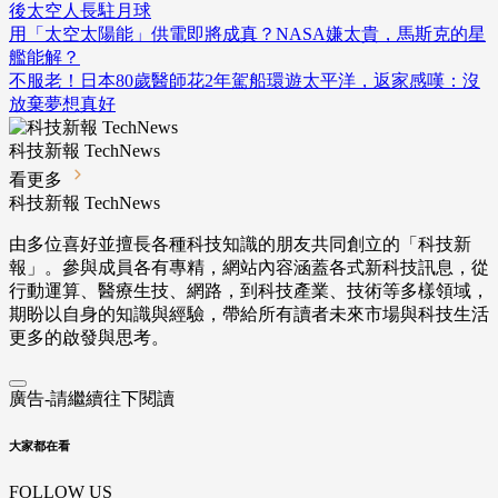
後太空人長駐月球
用「太空太陽能」供電即將成真？NASA嫌太貴，馬斯克的星
艦能解？
不服老！日本80歲醫師花2年駕船環遊太平洋，返家感嘆：沒
放棄夢想真好
科技新報 TechNews
看更多
科技新報 TechNews
由多位喜好並擅長各種科技知識的朋友共同創立的「科技新
報」。參與成員各有專精，網站內容涵蓋各式新科技訊息，從
行動運算、醫療生技、網路，到科技產業、技術等多樣領域，
期盼以自身的知識與經驗，帶給所有讀者未來市場與科技生活
更多的啟發與思考。
廣告-請繼續往下閱讀
大家都在看
FOLLOW US