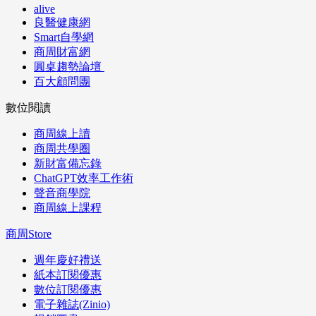
alive
良醫健康網
Smart自學網
商周財富網
圓桌趨勢論壇
百大顧問團
數位閱讀
商周線上讀
商周共學圈
新財富備忘錄
ChatGPT效率工作術
聲音商學院
商周線上課程
商周Store
週年慶好禮送
紙本訂閱優惠
數位訂閱優惠
電子雜誌(Zinio)