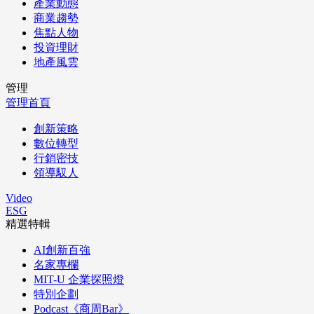
產業動態
商業趨勢
焦點人物
投資理財
地產風雲
管理
管理首頁
創新策略
數位轉型
行銷密技
領導馭人
Video
ESG
精選特輯
AI創新百強
名家專欄
MIT-U 企業探照燈
特別企劃
Podcast《商周Bar》