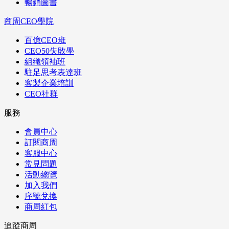
暢銷圖書
商周CEO學院
百億CEO班
CEO50失敗學
組織領袖班
駐足思考表達班
客製企業培訓
CEO社群
服務
會員中心
訂閱商周
客服中心
常見問題
活動總覽
加入我們
序號兌換
商周紅包
追蹤商周