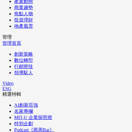
產業動態
商業趨勢
焦點人物
投資理財
地產風雲
管理
管理首頁
創新策略
數位轉型
行銷密技
領導馭人
Video
ESG
精選特輯
AI創新百強
名家專欄
MIT-U 企業探照燈
特別企劃
Podcast《商周Bar》