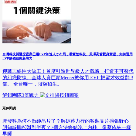
台灣科技與醫療產業已經EVP加速人才布局，看豪勉科技、風澤高管親身實證，如何運用
EVP解鎖組織新戰力!
迎戰非線性大缺工！首度引進世界級人才戰略，打造不可替代
的組織防線。全球人資巨頭Mercer教你用 EVP 把留才效益翻 3
倍。 全台唯一，限額招生。
解鎖團隊3倍戰力
延伸閱讀
聯發科為何不做純晶片了？解碼蔡力行的客製晶片擴張野心
明知該睡卻滑到半夜？7個方法終結晚上內耗、像蔡依林一樣
早睡