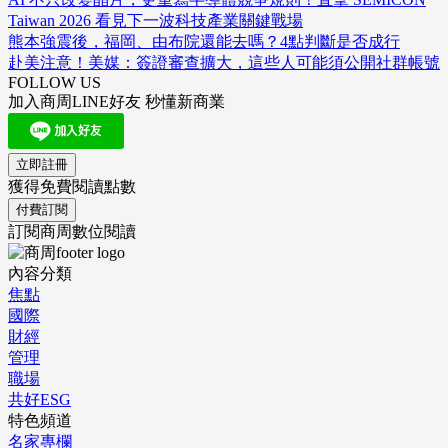
Taiwan 2026 看見下一波科技產業關鍵戰場
熊本強震後，福岡、由布院還能去嗎？4點判斷是否成行
赴美注意！美媒：簽證審查擴大，這些人可能須公開社群帳號
FOLLOW US
加入商周LINE好友 秒懂新商業
立即註冊
獲得免費閱讀點數
付費訂閱
訂閱商周數位閱讀
內容分類
焦點
國際
財經
管理
職場
共好ESG
特色頻道
名家專欄