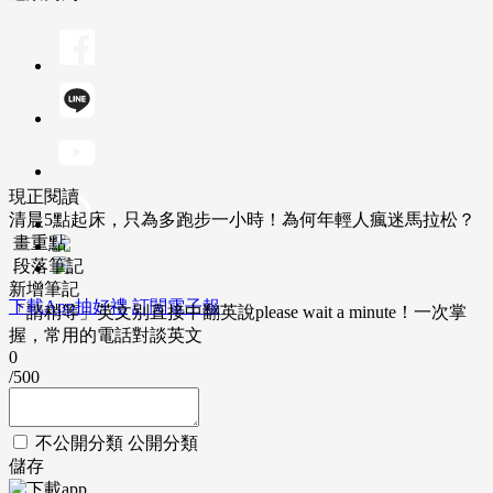
現正閱讀
清晨5點起床，只為多跑步一小時！為何年輕人瘋迷馬拉松？
畫重點
段落筆記
新增筆記
下載App抽好禮
訂閱電子報
「請稍等」英文別直接中翻英說please wait a minute！一次掌
握，常用的電話對談英文
0
/500
不公開分類
公開分類
儲存