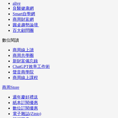
alive
良醫健康網
Smart自學網
商周財富網
圓桌趨勢論壇
百大顧問團
數位閱讀
商周線上讀
商周共學圈
新財富備忘錄
ChatGPT效率工作術
聲音商學院
商周線上課程
商周Store
週年慶好禮送
紙本訂閱優惠
數位訂閱優惠
電子雜誌(Zinio)