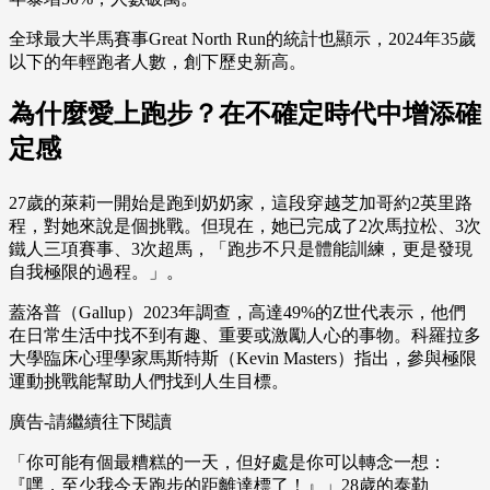
全球最大半馬賽事Great North Run的統計也顯示，2024年35歲
以下的年輕跑者人數，創下歷史新高。
為什麼愛上跑步？在不確定時代中增添確
定感
27歲的萊莉一開始是跑到奶奶家，這段穿越芝加哥約2英里路
程，對她來說是個挑戰。但現在，她已完成了2次馬拉松、3次
鐵人三項賽事、3次超馬，「跑步不只是體能訓練，更是發現
自我極限的過程。」。
蓋洛普（Gallup）2023年調查，高達49%的Z世代表示，他們
在日常生活中找不到有趣、重要或激勵人心的事物。科羅拉多
大學臨床心理學家馬斯特斯（Kevin Masters）指出，參與極限
運動挑戰能幫助人們找到人生目標。
廣告-請繼續往下閱讀
「你可能有個最糟糕的一天，但好處是你可以轉念一想：
『嘿，至少我今天跑步的距離達標了！』」28歲的泰勒