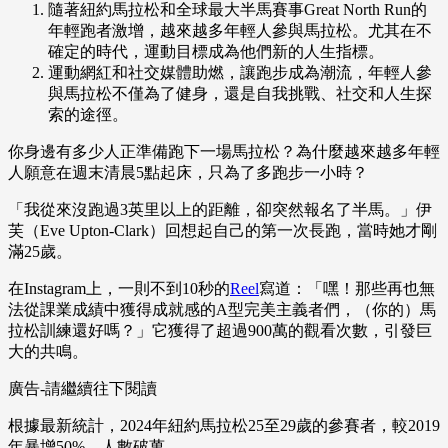
隨著紐約馬拉松和全球最大半馬賽事Great North Run的
年輕跑者激增，越來越多年輕人參與馬拉松。尤其在不
確定的時代，運動目標成為他們新的人生指標。
運動網紅和社交媒體助燃，讓跑步成為潮流，年輕人參
與馬拉松不僅為了健身，還是自我挑戰、社交和人生探
索的途徑。
你身邊有多少人正準備跑下一場馬拉松？為什麼越來越多年輕
人願意在週末清晨5點起床，只為了多跑步一小時？
「我從來沒跑過3英里以上的距離，卻突然報名了半馬。」伊
芙（Eve Upton-Clark）回想起自己的第一次長跑，當時她才剛
滿25歲。
在Instagram上，一則不到10秒的
Reel
寫道：「嘿！那些再也無
法從課業成績中獲得成就感的A型完美主義者們，（你的）馬
拉松訓練還好嗎？」它獲得了超過900萬的觀看次數，引發巨
大的共鳴。
廣告-請繼續往下閱讀
根據最新統計，2024年紐約馬拉松25至29歲的參賽者，較2019
年暴增50%，人數破萬。