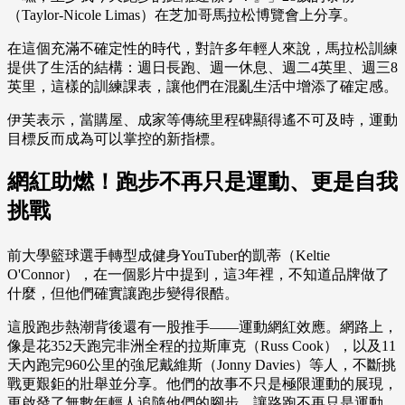
（Taylor-Nicole Limas）在芝加哥馬拉松博覽會上分享。
在這個充滿不確定性的時代，對許多年輕人來說，馬拉松訓練
提供了生活的結構：週日長跑、週一休息、週二4英里、週三8
英里，這樣的訓練課表，讓他們在混亂生活中增添了確定感。
伊芙表示，當購屋、成家等傳統里程碑顯得遙不可及時，運動
目標反而成為可以掌控的新指標。
網紅助燃！跑步不再只是運動、更是自我
挑戰
前大學籃球選手轉型成健身YouTuber的凱蒂（Keltie
O'Connor），在一個影片中提到，這3年裡，不知道品牌做了
什麼，但他們確實讓跑步變得很酷。
這股跑步熱潮背後還有一股推手——運動網紅效應。網路上，
像是花352天跑完非洲全程的拉斯庫克（Russ Cook），以及11
天內跑完960公里的強尼戴維斯（Jonny Davies）等人，不斷挑
戰更艱鉅的壯舉並分享。他們的故事不只是極限運動的展現，
更啟發了無數年輕人追隨他們的腳步，讓路跑不再只是運動，