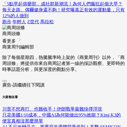
「5點早起俱樂部」成社群新潮流！為何人們瘋狂起個大早？
每天走路、偶爾健身還不夠！研究曝真正有效的運動量，只有
12%的人做到
跑步
年輕人
Z世代
馬拉松
商周頭條
看更多
商業周刊編輯部
除了每個星期四，熱騰騰準時上架的《商業周刊》以外，「商
周頭條」將提供你來自商周記者第一線的採訪觀察、
更即時的
時事話題分析，與更深度的觀點分享。
廣告-請繼續往下閱讀
大家都在看
川普不想再打、也難收手！伊朗戰爭最難抉擇浮現
只花美國1/10成本，中國AI為何能做出95%效能？Kimi K3的
便宜真相沒那麼簡單
AI 不只改變晶片，更重寫半導體競爭規則！直擊 SEMICON