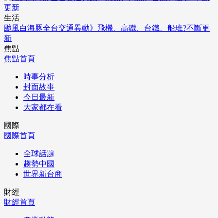
生活
颱風白海豚全台交通異動》飛機、高鐵、台鐵、船班?不斷更
新
焦點
焦點首頁
時事分析
封面故事
今日最新
大家都在看
國際
國際首頁
全球話題
趨勢中國
世界新台商
財經
財經首頁