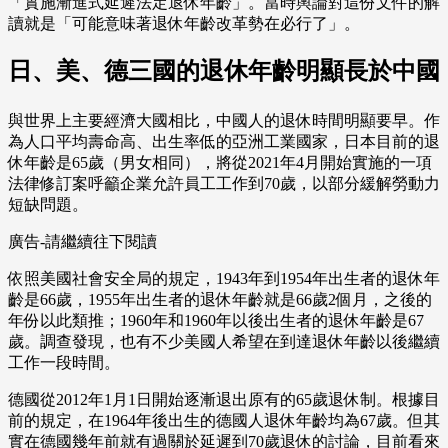
「實施漸進式延遲法定退休年齡」。當時輿論對這份文件的解
讀就是「可能意味著退休年齡改革勢在必行了」。
日、美、德三國的退休年齡明顯長於中國
與世界上主要經濟大國相比，中國人的退休時間明顯要早。作
為人口平均壽命高、出生率低的亞洲工業國家，日本目前的退
休年齡是65歲（男女相同），將從2021年4月開始實施的一項
法律修訂案呼籲企業允許員工工作到70歲，以部分緩解勞動力
短缺問題。
廣告-請繼續往下閱讀
依照美國社會安全局的規定，1943年到1954年出生者的退休年
齡是66歲，1955年出生者的退休年齡就是66歲2個月，之後的
年份以此類推；1960年和1960年以後出生者的退休年齡是67
歲。調查發現，也有不少美國人希望在到達退休年齡以後繼續
工作一段時間。
德國從2012年1月1日開始逐漸退出原有的65歲退休制。根據目
前的規定，在1964年後出生的德國人退休年齡均為67歲。但其
實在德國幾年前就有過關於延遲到70歲退休的討論，目前看來