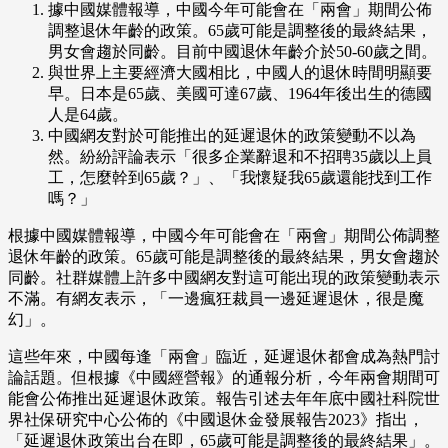
據中國媒體報導，中國今年可能會在「兩會」期間公佈
調整退休年齡的政策。65歲可能是調整後的最終結果，
男女會趨於同齡。目前中國退休年齡介於50-60歲之間。
與世界上主要經濟大國相比，中國人的退休時間明顯要
早。日本是65歲、美國可達67歲、1964年後出生的德國
人是64歲。
中國網友對於可能推出的延遲退休的政策變動不以為
然。紛紛評論表示「很多企業辭退和不招聘35歲以上員
工，怎麼幹到65歲？」、「我懷疑我65歲還能找到工作
嗎？」
根據中國媒體報導，中國今年可能會在「兩會」期間公佈調整
退休年齡的政策。65歲可能是調整後的最終結果，男女會趨於
同齡。社群媒體上許多中國網友對這可能出現的政策變動表示
不滿。有網友表示，「一邊瘋狂裁員一邊延遲退休，很是魔
幻」。
這些年來，中國每逢「兩會」臨近，延遲退休都會成為熱門討
論話題。但根據《中國經營報》的通報分析，今年兩會期間可
能會公佈推出延遲退休政策。報告引述去年年底中國社科院世
界社保研究中心公佈的《中國退休金發展報告2023》指出，
「延遲退休政策出台在即，65歲可能是調整後的最終結果」。