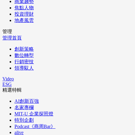
商業趨勢
焦點人物
投資理財
地產風雲
管理
管理首頁
創新策略
數位轉型
行銷密技
領導馭人
Video
ESG
精選特輯
AI創新百強
名家專欄
MIT-U 企業探照燈
特別企劃
Podcast《商周Bar》
alive