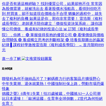
你是否有過這種經驗？ 找到優質公司，結果卻抱不住 常常因
為股價震盪，就被洗出去 看著股價水漲船高，看得到但吃不
到 想買進，卻不知道現在價格合不合理 猶豫的過程中，就失
去了複利的良機 如果這是你，那你非常需要！ 雷浩斯《複利
成長學院》 老師逐月陪你建立「價值投資決策系統」 讓你讀
懂公司價值、養成有紀律的投資心法 📊 訂閱《複利成長學
院》，你將： 🔴 掌握值得長抱的優質公司 🔴 看懂價值與價格
合理關係 🔴 養成獨立思考的判斷框架 🔴 培養長期勝出的贏家
紀律 ▌課程好學激推雷浩斯《複利成長學院》 → 首月限時899
元
進一步了解
延伸閱讀
聯發科為何不做純晶片了？解碼蔡力行的客製晶片擴張野心
中年失業潮、退休就業熱！中國強制社保上路，勞動市場恐爆
怪象
德國之聲》6青年1失業！怕35歲被裁，中國掀AI一人公司潮
比日本還慘！「歐洲這國」生育率全球倒數，Z世代為何拒絕
生育？