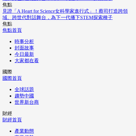
焦點
見證「A Heart for Science女科學家進行式」！蔡司打造跨領
域、跨世代對話舞台，為下一代播下STEM探索種子
焦點
焦點首頁
時事分析
封面故事
今日最新
大家都在看
國際
國際首頁
全球話題
趨勢中國
世界新台商
財經
財經首頁
產業動態