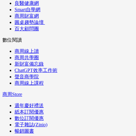
良醫健康網
Smart自學網
商周財富網
圓桌趨勢論壇
百大顧問團
數位閱讀
商周線上讀
商周共學圈
新財富備忘錄
ChatGPT效率工作術
聲音商學院
商周線上課程
商周Store
週年慶好禮送
紙本訂閱優惠
數位訂閱優惠
電子雜誌(Zinio)
暢銷圖書