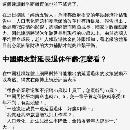
這個建議似乎距離實施也並不遙遠了。
在近日德國「經濟五賢人」為聯邦政府提交的年度經濟評估報
告中，人口老化問題和養老保險改革也有所提及。報告指出，
鑑於新冠疫情的影響，德國經濟面臨負成長，國家財政面臨壓
力。因此建議將退休年齡延長到現行的67歲以上。由於德國人
平均壽命成長，老年人領取退休金的時限增加，養老保險體系
目前必須依靠財政的大力補貼才能夠維繫平衡。
中國網友對延長退休年齡怎麼看？
在中國社群媒體上網民對於可能推出的延遲退休的政策變動不
以為然。網友在微博上紛紛評論表示：
「很多企業辭退和不招聘35歲以上員工，怎麼幹到65歲？」
「中國男性平均壽命也就75、6，交一輩子養老保險就享受10
年不到，有點殘酷！」
「一邊瘋狂裁員一邊延遲退休，好魔幻啊⋯」
「我懷疑我65歲還能找到工作嗎？」
「人口老化，新生兒出生率降低，全指著老年人撐起一片
天⋯」