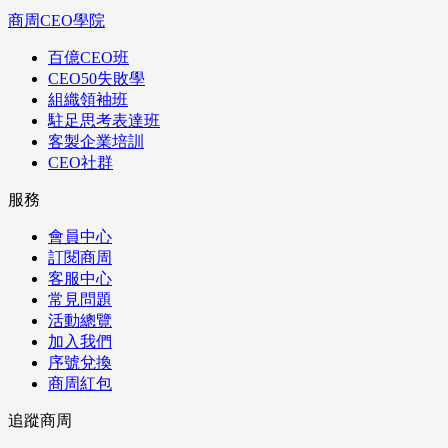
商周CEO學院
百億CEO班
CEO50失敗學
組織領袖班
駐足思考表達班
客製企業培訓
CEO社群
服務
會員中心
訂閱商周
客服中心
常見問題
活動總覽
加入我們
序號兌換
商周紅包
追蹤商周