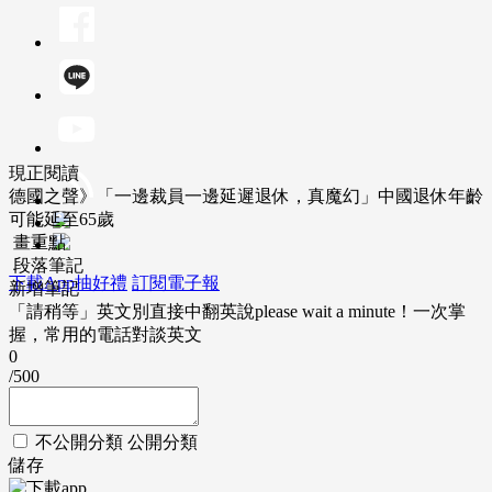
現正閱讀
德國之聲》「一邊裁員一邊延遲退休，真魔幻」中國退休年齡
可能延至65歲
畫重點
段落筆記
下載App抽好禮
訂閱電子報
新增筆記
「請稍等」英文別直接中翻英說please wait a minute！一次掌
握，常用的電話對談英文
0
/500
不公開分類
公開分類
儲存