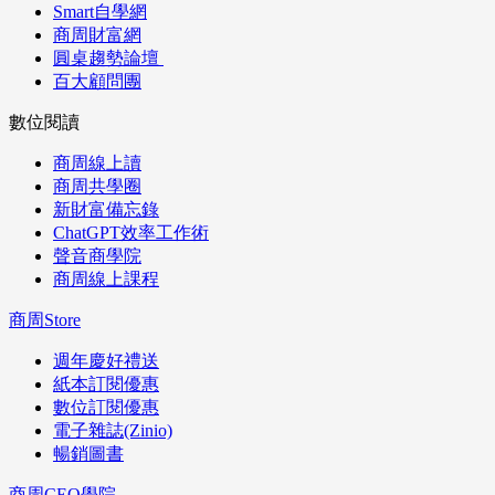
Smart自學網
商周財富網
圓桌趨勢論壇
百大顧問團
數位閱讀
商周線上讀
商周共學圈
新財富備忘錄
ChatGPT效率工作術
聲音商學院
商周線上課程
商周Store
週年慶好禮送
紙本訂閱優惠
數位訂閱優惠
電子雜誌(Zinio)
暢銷圖書
商周CEO學院