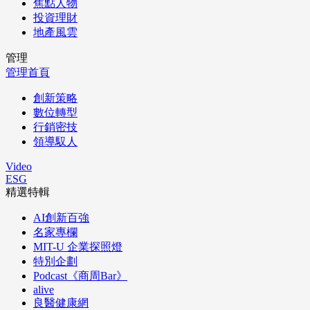
焦點人物
投資理財
地產風雲
管理
管理首頁
創新策略
數位轉型
行銷密技
領導馭人
Video
ESG
精選特輯
AI創新百強
名家專欄
MIT-U 企業探照燈
特別企劃
Podcast《商周Bar》
alive
良醫健康網