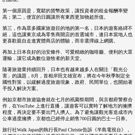
第一個原因是，寬鬆的貨幣政策，讓投資者的租金報酬率變
高；第二，便宜的日圓讓所有東西更加物超所值。
第三，作為眾多國家旅遊目的地的第一名，日本的遊客絡繹不
絕，這也讓東京成為零售商開店的首選城市，連日本當地人也
更喜歡親自走進實體商店的體驗，而非選擇線上網購。
再加上日本良好的治安條件、可愛精緻的咖啡廳、便利的大眾
運輸，讓它成為數位遊牧者的新天堂。
隨著旅遊業持續回升，日本也有越來越多人在關注「觀光公
害」的議題，8月，首相岸田文雄宣布，將在今年秋季制定全
國性對策，以緩解過度旅遊現象，政府、民間單位，也開始著
手投入解決方案。
例如京都市旅遊協會就在七月的祇園祭期間，與京都府警察合
作，在YouTube 上進行直播，讓遊客可以實時了解地方的擁擠
程度，再決定要不要出門人擠人。為了避免讓觀光客造成市內
公車過度擁擠，京都也已經停止銷售700日圓的巴士一日券。
旅行社Walk Japan的執行長Paul Christie告訴《半島電視台》，