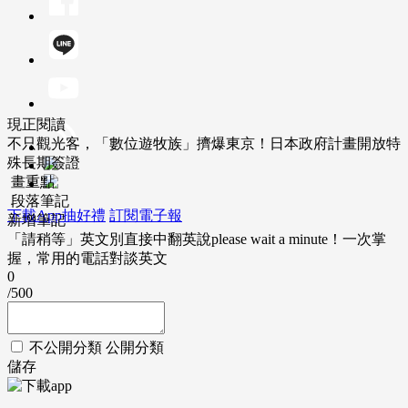
現正閱讀
不只觀光客，「數位遊牧族」擠爆東京！日本政府計畫開放特
殊長期簽證
畫重點
段落筆記
下載App抽好禮
訂閱電子報
新增筆記
「請稍等」英文別直接中翻英說please wait a minute！一次掌
握，常用的電話對談英文
0
/500
不公開分類
公開分類
儲存