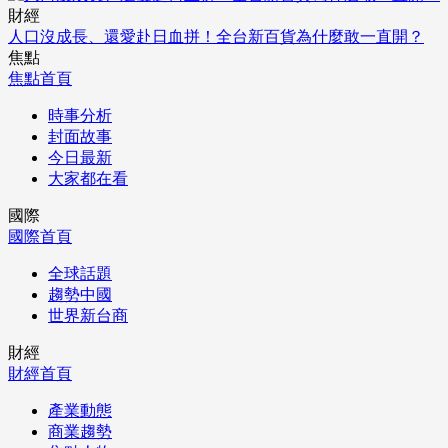
財經
人口沒成長、還愛赴日血拼！全台新百貨為什麼敢一直開？
焦點
焦點首頁
時事分析
封面故事
今日最新
大家都在看
國際
國際首頁
全球話題
趨勢中國
世界新台商
財經
財經首頁
產業動態
商業趨勢