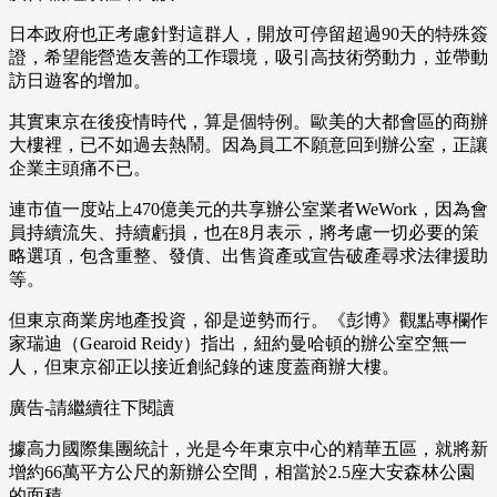
日本政府也正考慮針對這群人，開放可停留超過90天的特殊簽
證，希望能營造友善的工作環境，吸引高技術勞動力，並帶動
訪日遊客的增加。
其實東京在後疫情時代，算是個特例。歐美的大都會區的商辦
大樓裡，已不如過去熱鬧。因為員工不願意回到辦公室，正讓
企業主頭痛不已。
連市值一度站上470億美元的共享辦公室業者WeWork，因為會
員持續流失、持續虧損，也在8月表示，將考慮一切必要的策
略選項，包含重整、發債、出售資產或宣告破產尋求法律援助
等。
但東京商業房地產投資，卻是逆勢而行。《彭博》觀點專欄作
家瑞迪（Gearoid Reidy）指出，紐約曼哈頓的辦公室空無一
人，但東京卻正以接近創紀錄的速度蓋商辦大樓。
廣告-請繼續往下閱讀
據高力國際集團統計，光是今年東京中心的精華五區，就將新
增約66萬平方公尺的新辦公空間，相當於2.5座大安森林公園
的面積。