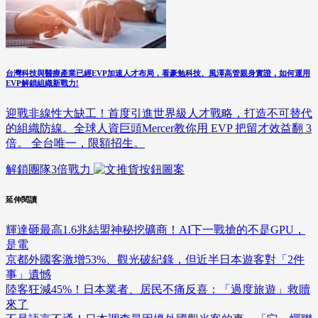
台灣科技與醫療產業已經EVP加速人才布局，看豪勉科技、風澤高管親身實證，如何運用
EVP解鎖組織新戰力!
迎戰非線性大缺工！首度引進世界級人才戰略，打造不可替代
的組織防線。全球人資巨頭Mercer教你用 EVP 把留才效益翻 3
倍。 全台唯一，限額招生。
解鎖團隊3倍戰力
延伸閱讀
輝達砸最高1.6兆結盟神秘挖礦商！AI下一戰搶的不是GPU，
是電
京都外國客激增53%、觀光破紀錄，但近半日本遊客對「2件
事」遺憾
陸客狂減45%！日本業者、居民不痛反喜：「過度旅遊」救贖
來了