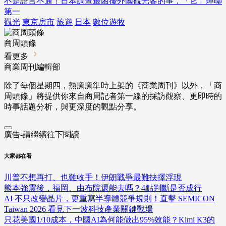
不是語言不通！日本調查最困擾外國觀光客的事，「它」蟬聯
第一
觀光
東京房市
旅遊
日本
數位遊牧
商周頭條
看更多
商業周刊編輯部
除了每個星期四，熱騰騰準時上架的《商業周刊》以外，「商
周頭條」將提供你來自商周記者第一線的採訪觀察、
更即時的
時事話題分析，與更深度的觀點分享。
廣告-請繼續往下閱讀
大家都在看
川普不想再打、也難收手！伊朗戰爭最難抉擇浮現
熊本強震後，福岡、由布院還能去嗎？4點判斷是否成行
AI 不只改變晶片，更重寫半導體競爭規則！直擊 SEMICON
Taiwan 2026 看見下一波科技產業關鍵戰場
只花美國1/10成本，中國AI為何能做出95%效能？Kimi K3的