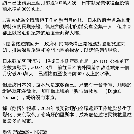
訪日已連續第三個月超過200萬人次，日本觀光業恢復至疫情
前水準的80%以上。
2.東京成為全職遠距工作的熱門目的地，日本政府考慮為其開
放特殊的長期簽證。當紐約曼哈頓的辦公室空無一人，但東京
卻正以接近創紀錄的速度蓋商辦大樓。
3.隨著旅遊業回升，政府和民間機構正開始應對過度旅遊問
題，推廣深度旅遊和冷門地區的探索，以緩解擁擠現象。
日本觀光客回流啦！根據日本政府觀光局（JNTO）公布的官
方數據顯示，2023年8月，前往日本的外國遊客數連續第三個
月突破200萬人，已經恢復至疫情前80%以上的水準。
但造訪日本的，遠不只是旅客而已。只要有一台筆電、順暢的
網路就能在飯店、咖啡廳上班的「數位游牧族」（Digital
Nomad），紛紛湧向東京。
據《彭博》報導，2023年最受歡迎的全職遠距工作地點發生了
變化，東京取代了葡萄牙的里斯本，成為數位遊牧民族數量成
長最多的城市。
廣告-請繼續往下閱讀