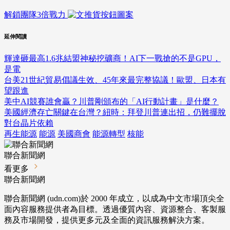
解鎖團隊3倍戰力
延伸閱讀
輝達砸最高1.6兆結盟神秘挖礦商！AI下一戰搶的不是GPU，
是電
台美21世紀貿易倡議生效、45年來最完整協議！歐盟、日本有
望跟進
美中AI競賽誰會贏？川普剛頒布的「AI行動計畫」是什麼？
美國經濟存亡關鍵在台灣？紐時：拜登川普連出招，仍難擺脫
對台晶片依賴
再生能源
能源
美國商會
能源轉型
核能
聯合新聞網
看更多
聯合新聞網
聯合新聞網 (udn.com)於 2000 年成立，以成為中文市場頂尖全
面內容服務提供者為目標。透過優質內容、資源整合、客製服
務及市場開發，提供更多元及全面的資訊服務解決方案。