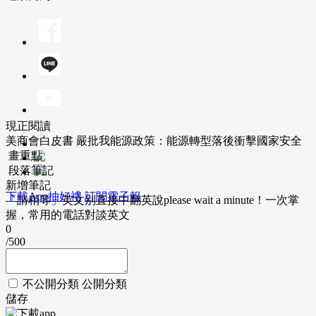
現正閱讀
美商會白皮書 嚴批我能源政策：能源轉型落後衝擊國家安全
畫重點
段落筆記
新增筆記
下載App抽好禮
訂閱電子報
「請稍等」英文別直接中翻英說please wait a minute！一次掌
握，常用的電話對談英文
0
/500
不公開分類
公開分類
儲存