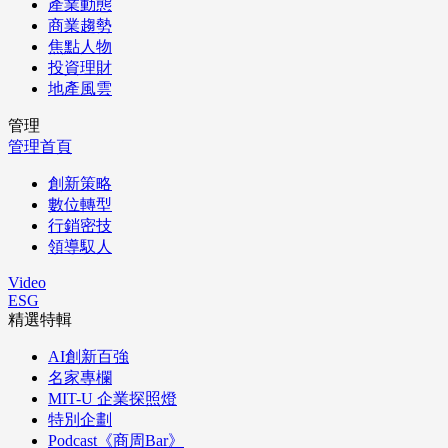
產業動態
商業趨勢
焦點人物
投資理財
地產風雲
管理
管理首頁
創新策略
數位轉型
行銷密技
領導馭人
Video
ESG
精選特輯
AI創新百強
名家專欄
MIT-U 企業探照燈
特別企劃
Podcast《商周Bar》