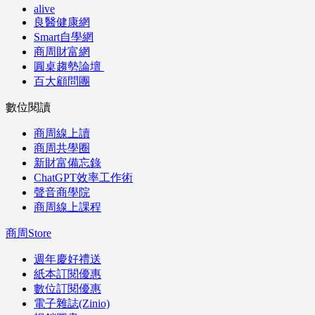
alive
良醫健康網
Smart自學網
商周財富網
圓桌趨勢論壇
百大顧問團
數位閱讀
商周線上讀
商周共學圈
新財富備忘錄
ChatGPT效率工作術
聲音商學院
商周線上課程
商周Store
週年慶好禮送
紙本訂閱優惠
數位訂閱優惠
電子雜誌(Zinio)