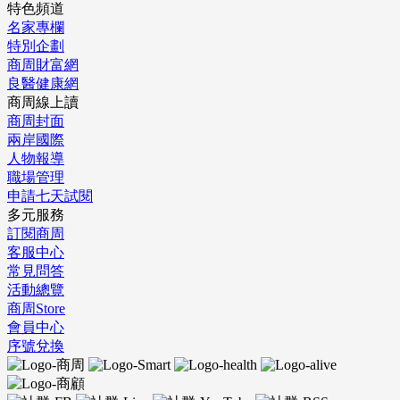
特色頻道
名家專欄
特別企劃
商周財富網
良醫健康網
商周線上讀
商周封面
兩岸國際
人物報導
職場管理
申請七天試閱
多元服務
訂閱商周
客服中心
常見問答
活動總覽
商周Store
會員中心
序號兌換