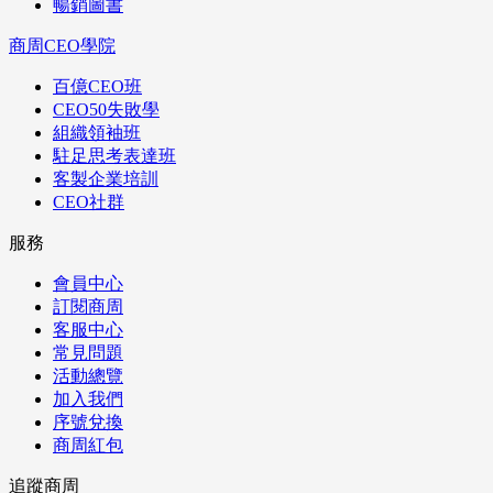
暢銷圖書
商周CEO學院
百億CEO班
CEO50失敗學
組織領袖班
駐足思考表達班
客製企業培訓
CEO社群
服務
會員中心
訂閱商周
客服中心
常見問題
活動總覽
加入我們
序號兌換
商周紅包
追蹤商周