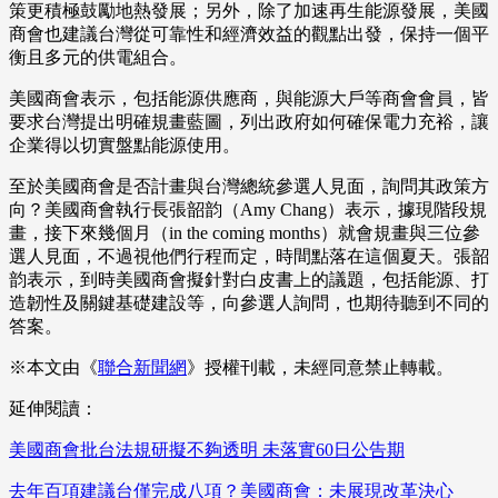
策更積極鼓勵地熱發展；另外，除了加速再生能源發展，美國
商會也建議台灣從可靠性和經濟效益的觀點出發，保持一個平
衡且多元的供電組合。
美國商會表示，包括能源供應商，與能源大戶等商會會員，皆
要求台灣提出明確規畫藍圖，列出政府如何確保電力充裕，讓
企業得以切實盤點能源使用。
至於美國商會是否計畫與台灣總統參選人見面，詢問其政策方
向？美國商會執行長張韶韵（Amy Chang）表示，據現階段規
畫，接下來幾個月（in the coming months）就會規畫與三位參
選人見面，不過視他們行程而定，時間點落在這個夏天。張韶
韵表示，到時美國商會擬針對白皮書上的議題，包括能源、打
造韌性及關鍵基礎建設等，向參選人詢問，也期待聽到不同的
答案。
※本文由《
聯合新聞網
》授權刊載，未經同意禁止轉載。
延伸閱讀：
美國商會批台法規研擬不夠透明 未落實60日公告期
去年百項建議台僅完成八項？美國商會：未展現改革決心