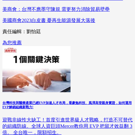
美商會：台灣不應墨守陳規 需更努力消除貿易壁壘
美國商會2023白皮書 憂再生能源發展大落後
責任編輯：劉怡廷
為您推薦
台灣科技與醫療產業已經EVP加速人才布局，看豪勉科技、風澤高管親身實證，如何運用
EVP解鎖組織新戰力!
迎戰非線性大缺工！首度引進世界級人才戰略，打造不可替代
的組織防線。全球人資巨頭Mercer教你用 EVP 把留才效益翻 3
倍。 全台唯一，限額招生。