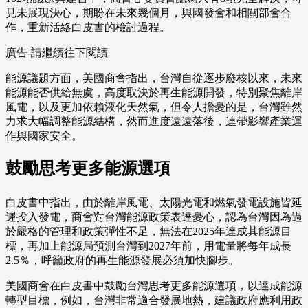
見未展現決心，期盼在未來幾個月，與國發會和相關部會合
作，重新活絡白皮書的檢討過程。
廣告-請繼續往下閱讀
能源議題方面，美國商會指出，台灣自從逐步廢核以來，未來
能源能否供給無虞，高度取決於再生能源開發，特別聚焦離岸
風電，以及更加依賴液化天然氣，但令人擔憂的是，台灣雖然
力求大幅調整能源結構，然而進度遠遠落後，連帶影響產業運
作與國家安全。
鼓勵思考更多能源選項
白皮書中指出，由於離岸風電、太陽光電和燃氣發電設施皆延
遲投入發電，商會對台灣能源政策表達憂心，認為台灣因為過
於嚴格的管理和政策彈性不足，無法在2025年達成其能源目
標，再加上能源局預測台灣到2027年前，用電量將每年成長
2.5％，呼籲政府的再生能源發展必須加快腳步。
美國商會在白皮書中鼓勵台灣思考更多能源選項，以達成能源
轉型目標，例如，台灣非常適合發展地熱，建議政府應利用政