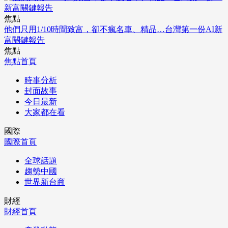
焦點
他們只用1/10時間致富，卻不瘋名車、精品…台灣第一份AI新
富關鍵報告
焦點
焦點首頁
時事分析
封面故事
今日最新
大家都在看
國際
國際首頁
全球話題
趨勢中國
世界新台商
財經
財經首頁