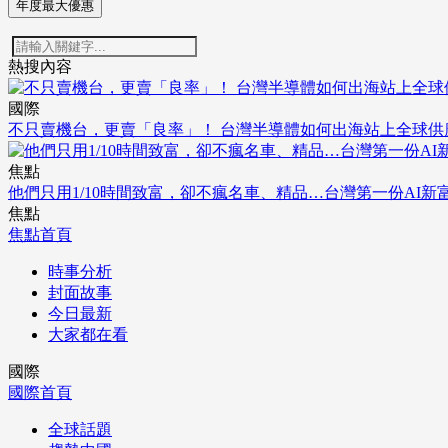
年度最大優惠
熱搜內容
國際
不只賣機台，更賣「良率」！ 台灣半導體如何出海站上全球供
焦點
他們只用1/10時間致富，卻不瘋名車、精品…台灣第一份AI新
焦點
焦點首頁
時事分析
封面故事
今日最新
大家都在看
國際
國際首頁
全球話題