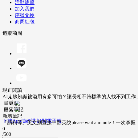
活動總覽
加入我們
序號兌換
商周紅包
追蹤商周
現正閱讀
AI人臉辨識被濫用有多可怕？讓長相不符標準的人找不到工作
畫重點
段落筆記
新增筆記
下載App抽好禮
訂閱電子報
「請稍等」英文別直接中翻英說please wait a minute！一
0
/500