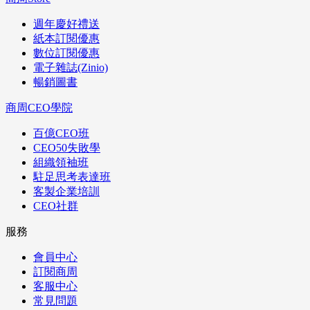
週年慶好禮送
紙本訂閱優惠
數位訂閱優惠
電子雜誌(Zinio)
暢銷圖書
商周CEO學院
百億CEO班
CEO50失敗學
組織領袖班
駐足思考表達班
客製企業培訓
CEO社群
服務
會員中心
訂閱商周
客服中心
常見問題