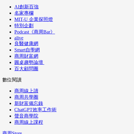
AI創新百強
名家專欄
MIT-U 企業探照燈
特別企劃
Podcast《商周Bar》
alive
良醫健康網
Smart自學網
商周財富網
圓桌趨勢論壇
百大顧問團
數位閱讀
商周線上讀
商周共學圈
新財富備忘錄
ChatGPT效率工作術
聲音商學院
商周線上課程
商周Store