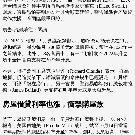
聯合國際會計師事務所首席經濟學家史萬克（Diane Swonk）
則說，通膨恐怕要到2023年才會顯著緩解，警告聯準會若緊縮
動作太慢，將面臨嚴重風險。
廣告-請繼續往下閱讀
《CNBC》報導，9月會議紀錄顯示，聯準會可能最快在11月
啟動縮表，減少每月1200億美元的購債規模，預計在2022年中
之前結束。此外，18名官員中，有一半預計將在2022年升息，
幾乎全部官員支持在2023年升息。
本週，聯準會副主席克拉里達（Richard Clarida）表示，在高
通膨、促進就業下，縮減購債的條件幾乎已經滿足，11月縮
表，可說「勢在必行」。另一官員，聖路易聯準銀行總裁布拉
德（James Bullard）更支持在明年春天或夏天就升息。
房屋借貸利率也漲，衝擊購屋族
然而，緊縮政策消息一出，房貸利率也應聲上揚。《CNN》
報導，美國房地美（Freddie Mac）統計，截至10月14日當週，
30年期抵押貸款固定利率升至3.05％，創4月以來新高。15年