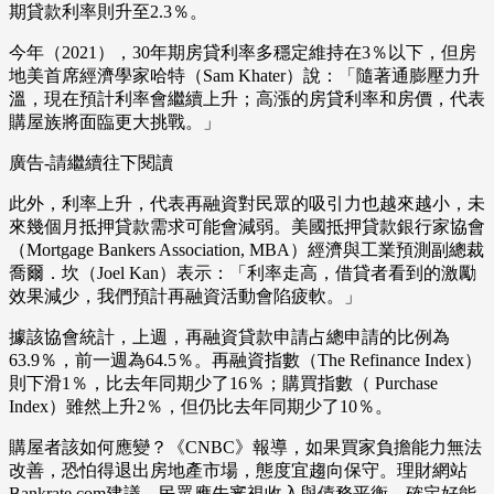
期貸款利率則升至2.3％。
今年（2021），30年期房貸利率多穩定維持在3％以下，但房
地美首席經濟學家哈特（Sam Khater）說：「隨著通膨壓力升
溫，現在預計利率會繼續上升；高漲的房貸利率和房價，代表
購屋族將面臨更大挑戰。」
廣告-請繼續往下閱讀
此外，利率上升，代表再融資對民眾的吸引力也越來越小，未
來幾個月抵押貸款需求可能會減弱。美國抵押貸款銀行家協會
（Mortgage Bankers Association, MBA）經濟與工業預測副總裁
喬爾．坎（Joel Kan）表示：「利率走高，借貸者看到的激勵
效果減少，我們預計再融資活動會陷疲軟。」
據該協會統計，上週，再融資貸款申請占總申請的比例為
63.9％，前一週為64.5％。再融資指數（The Refinance Index）
則下滑1％，比去年同期少了16％；購買指數（ Purchase
Index）雖然上升2％，但仍比去年同期少了10％。
購屋者該如何應變？《CNBC》報導，如果買家負擔能力無法
改善，恐怕得退出房地產市場，態度宜趨向保守。理財網站
Bankrate.com建議，民眾應先審視收入與債務平衡，確定好能