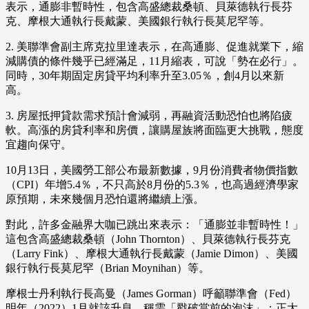
表示，通膨非暫時性，包含高盛總裁桑頓、貝萊德執行長芬
克、摩根大通執行長戴蒙、美國銀行執行長莫尼罕等。
2. 美聯準會副主席克拉里達表示，在高通膨、促進就業下，縮
減購債的條件幾乎已經滿足，11月縮表，可說「勢在必行」。
同時，30年期固定房貸平均利率升至3.05％，創4月以來新
高。
3. 房屋抵押貸款需求預計會減弱，再融資活動恐怕也將陷疲
軟。高漲的房貸利率和房價，讓購屋族將面臨更大挑戰，態度
宜趨向保守。
10月13日，美國勞工部公布最新數據，9月份消費者物價指數
（CPI）年增5.4％，不只高於8月份的5.3％，也高過經濟學家
原預期，未來幾個月恐怕還將繼續上漲。
對此，許多金融界大咖已跳出來表示：「通膨並非暫時性！」
這包含高盛總裁桑頓（John Thornton）、貝萊德執行長芬克
（Larry Fink）、摩根大通執行長戴蒙（Jamie Dimon）、美國
銀行執行長莫尼罕（Brian Moynihan）等。
摩根士丹利執行長高曼（James Gorman）呼籲聯準會（Fed）
明年（2022）1月就該升息，稱需「戳破當前的泡沫」；正大