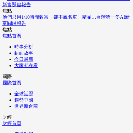
焦點
他們只用1/10時間致富，卻不瘋名車、精品…台灣第一份AI新
富關鍵報告
焦點
焦點首頁
時事分析
封面故事
今日最新
大家都在看
國際
國際首頁
全球話題
趨勢中國
世界新台商
財經
財經首頁