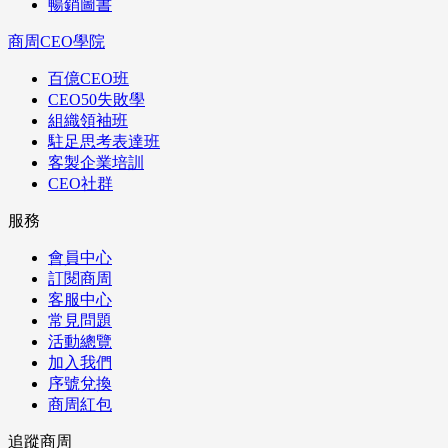
暢銷圖書
商周CEO學院
百億CEO班
CEO50失敗學
組織領袖班
駐足思考表達班
客製企業培訓
CEO社群
服務
會員中心
訂閱商周
客服中心
常見問題
活動總覽
加入我們
序號兌換
商周紅包
追蹤商周