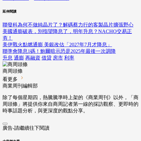
延伸閱讀
聯發科為何不做純晶片了？解碼蔡力行的客製晶片擴張野心
美國通膨破表，別指望降息了，明年升息？NACHO交易正
夯！
美伊戰火點燃通膨 美銀改估「2027年7月才降息」
聯準會降息1碼！鮑爾暗示恐是2025年最後一次調降
升息
通膨
再融資
借貸
房市
利率
商周頭條
看更多
商業周刊編輯部
除了每個星期四，熱騰騰準時上架的《商業周刊》以外，「商
周頭條」將提供你來自商周記者第一線的採訪觀察、
更即時的
時事話題分析，與更深度的觀點分享。
廣告-請繼續往下閱讀