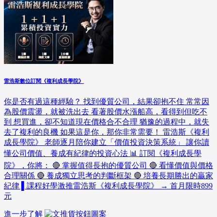
雷浩斯數位訂閱《複利成長學院》
你是否有過這種經驗？ 找到優質公司，結果卻抱不住 常常因
為股價震盪，就被洗出去 看著股價水漲船高，看得到但吃不
到 想買進，卻不知道現在價格合不合理 猶豫的過程中，就失
去了複利的良機 如果這是你，那你非常需要！ 雷浩斯《複利
成長學院》 老師逐月陪你建立「價值投資決策系統」 讓你讀
懂公司價值、養成有紀律的投資心法 📊 訂閱《複利成長學
院》，你將： 🔴 掌握值得長抱的優質公司 🔴 看懂價值與價格
合理關係 🔴 養成獨立思考的判斷框架 🔴 培養長期勝出的贏家
紀律 ▌課程好學激推雷浩斯《複利成長學院》 → 首月限時899
元
進一步了解