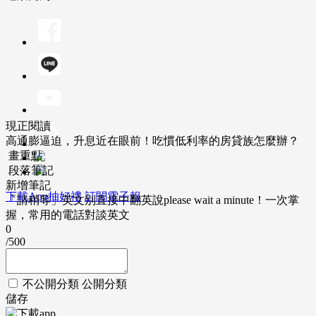
現正閱讀
高通膨逼迫，升息近在眼前！吃慣低利率的房貸族怎麼辦？
畫重點
段落筆記
新增筆記
下載App抽好禮
訂閱電子報
「請稍等」英文別直接中翻英說please wait a minute！一次掌
握，常用的電話對談英文
0
/500
不公開分類
公開分類
儲存