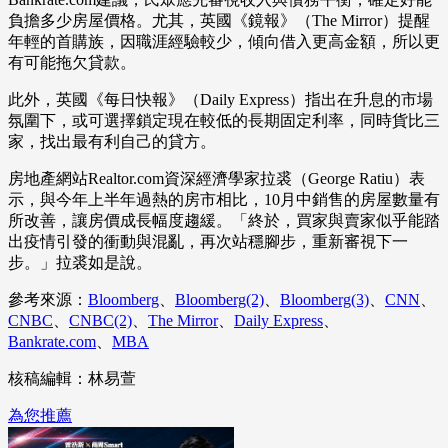
負擔多少房屋價格。尤其，英國《鏡報》（The Mirror）提醒
年輕的首購族，因職涯經驗較少，傾向借入更高金額，所以更
有可能拖欠貸款。
此外，英國《每日快報》（Daily Express）指出在升息的市場
氛圍下，或可選擇鎖定現在較低的長期固定利率，同時貨比三
家，找出最有利自己的貸方。
房地產網站Realtor.com資深經濟學家拉裘（George Ratiu）表
示，與今年上半年過熱的房市相比，10月中銷售的房屋數量有
所改善，讓房價成長幅度趨緩。「終於，買家與賣家似乎能踏
出疫情引發的衝動與混亂，再次站穩腳步，重新審視下一
步。」拉裘如是說。
參考來源：
Bloomberg
、
Bloomberg(2)
、
Bloomberg(3)
、
CNN
、
CNBC
、
CNBC(2)
、
The Mirror
、
Daily Express
、
Bankrate.com
、
MBA
核稿編輯：林易萱
為您推薦