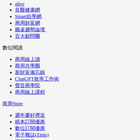
alive
良醫健康網
Smart自學網
商周財富網
圓桌趨勢論壇
百大顧問團
數位閱讀
商周線上讀
商周共學圈
新財富備忘錄
ChatGPT效率工作術
聲音商學院
商周線上課程
商周Store
週年慶好禮送
紙本訂閱優惠
數位訂閱優惠
電子雜誌(Zinio)