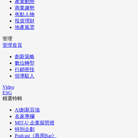
產業動態
商業趨勢
焦點人物
投資理財
地產風雲
管理
管理首頁
創新策略
數位轉型
行銷密技
領導馭人
Video
ESG
精選特輯
AI創新百強
名家專欄
MIT-U 企業探照燈
特別企劃
Podcast《商周Bar》