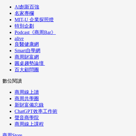
AI創新百強
名家專欄
MIT-U 企業探照燈
特別企劃
Podcast《商周Bar》
alive
良醫健康網
Smart自學網
商周財富網
圓桌趨勢論壇
百大顧問團
數位閱讀
商周線上讀
商周共學圈
新財富備忘錄
ChatGPT效率工作術
聲音商學院
商周線上課程
商周Store