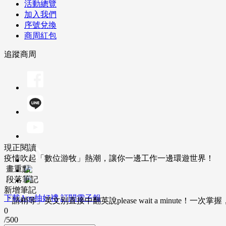
活動總覽
加入我們
序號兌換
商周紅包
追蹤商周
現正閱讀
疫情吹起「數位游牧」熱潮，讓你一邊工作一邊環遊世界！
畫重點
段落筆記
新增筆記
下載App抽好禮
訂閱電子報
「請稍等」英文別直接中翻英說please wait a minute！一
0
/500