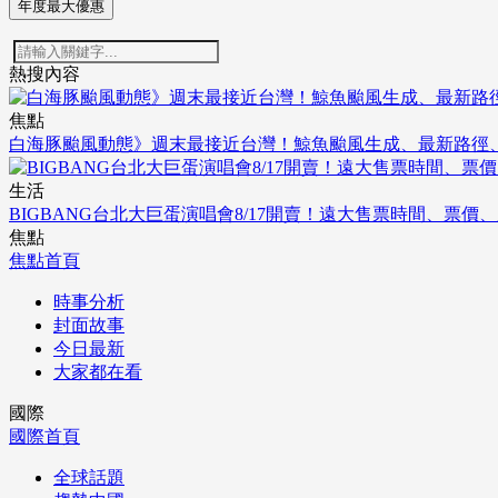
年度最大優惠
熱搜內容
焦點
白海豚颱風動態》週末最接近台灣！鯨魚颱風生成、最新路徑
生活
BIGBANG台北大巨蛋演唱會8/17開賣！遠大售票時間、票
焦點
焦點首頁
時事分析
封面故事
今日最新
大家都在看
國際
國際首頁
全球話題