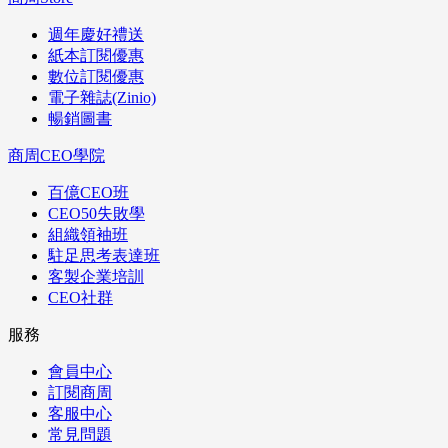
週年慶好禮送
紙本訂閱優惠
數位訂閱優惠
電子雜誌(Zinio)
暢銷圖書
商周CEO學院
百億CEO班
CEO50失敗學
組織領袖班
駐足思考表達班
客製企業培訓
CEO社群
服務
會員中心
訂閱商周
客服中心
常見問題