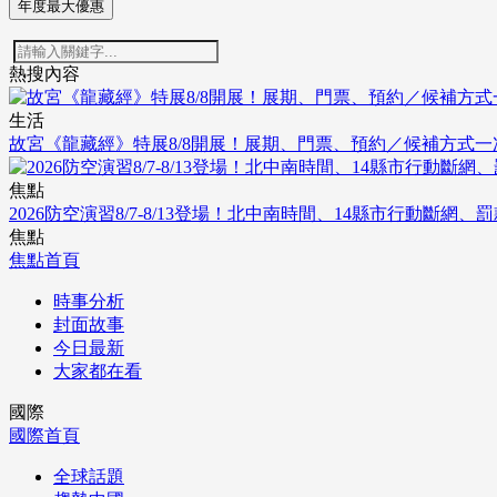
年度最大優惠
熱搜內容
生活
故宮《龍藏經》特展8/8開展！展期、門票、預約／候補方式一
焦點
2026防空演習8/7-8/13登場！北中南時間、14縣市行動斷網、
焦點
焦點首頁
時事分析
封面故事
今日最新
大家都在看
國際
國際首頁
全球話題