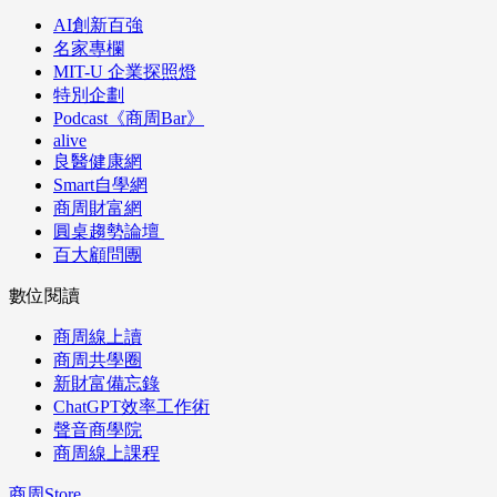
AI創新百強
名家專欄
MIT-U 企業探照燈
特別企劃
Podcast《商周Bar》
alive
良醫健康網
Smart自學網
商周財富網
圓桌趨勢論壇
百大顧問團
數位閱讀
商周線上讀
商周共學圈
新財富備忘錄
ChatGPT效率工作術
聲音商學院
商周線上課程
商周Store