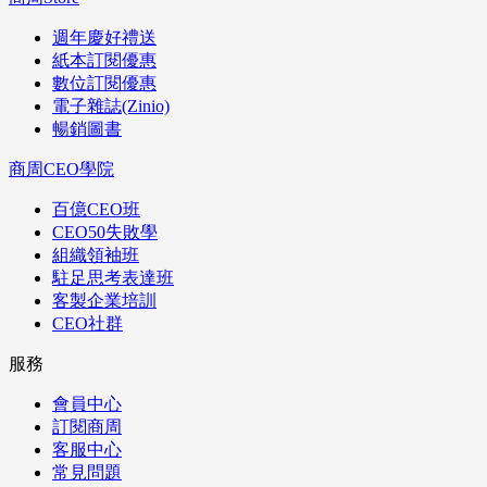
週年慶好禮送
紙本訂閱優惠
數位訂閱優惠
電子雜誌(Zinio)
暢銷圖書
商周CEO學院
百億CEO班
CEO50失敗學
組織領袖班
駐足思考表達班
客製企業培訓
CEO社群
服務
會員中心
訂閱商周
客服中心
常見問題