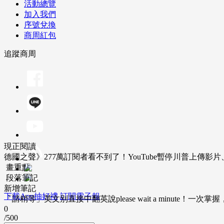
活動總覽
加入我們
序號兌換
商周紅包
追蹤商周
現正閱讀
德國之聲》277萬訂閱者看不到了！YouTube暫停川普上傳影
畫重點
段落筆記
新增筆記
下載App抽好禮
訂閱電子報
「請稍等」英文別直接中翻英說please wait a minute！一
0
/500