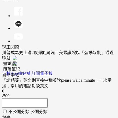
現正閱讀
川普成為史上遭2度彈劾總統！美眾議院以「煽動叛亂」通過
彈劾
畫重點
段落筆記
下載App抽好禮
訂閱電子報
新增筆記
「請稍等」英文別直接中翻英說please wait a minute！一次掌
握，常用的電話對談英文
0
/500
不公開分類
公開分類
儲存