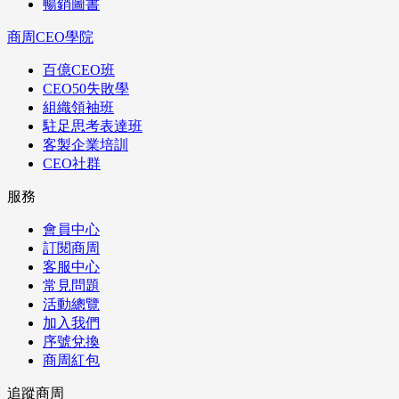
暢銷圖書
商周CEO學院
百億CEO班
CEO50失敗學
組織領袖班
駐足思考表達班
客製企業培訓
CEO社群
服務
會員中心
訂閱商周
客服中心
常見問題
活動總覽
加入我們
序號兌換
商周紅包
追蹤商周