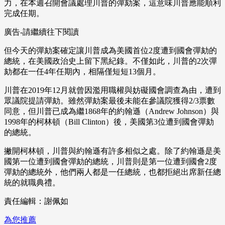
力，在本週召開會議處理川普的彈劾案，這意味川普應能順利
完成任期。
廣告-請繼續往下閱讀
但今天的彈劾案確定讓川普成為美國首位2度遭到國會彈劾的
總統，在美國政治史上留下黑紀錄。不僅如此，川普的2次彈
劾都在一任4年任期內，相隔僅短短13個月。
川普在2019年12月就曾因濫用職權與妨礙國會調查為由，遭到
眾議院提請彈劾。雖然彈劾案最後未能在參議院獲得2/3票數
同意，但川普已成為繼1868年的約翰遜（Andrew Johnson）與
1998年的柯林頓（Bill Clinton）後，美國第3位遭到國會彈劾
的總統。
撇開柯林頓，川普與約翰遜有許多相似之處。除了約翰遜是美
國第一位遭到國會彈劾的總統，川普則是第一位遭到國會2度
彈劾的總統外，他們兩人都是一任總統，也都拒絕出席新任總
統的就職典禮。
責任編輯：謝佩如
為您推薦