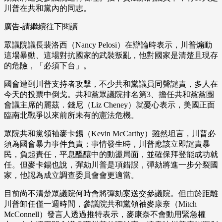
川普在共和黨內的同志。
廣告-請繼續往下閱讀
眾議院議長裴洛西（Nancy Pelosi）在辯論時表示，川普煽動
這場暴動、這場對抗國家的武裝叛亂，他對國家是清楚且現存
的危險，「必須下台」。
國會遭到川普支持者攻擊，不少共和黨議員同聲譴責，多人在
今天的投票中倒戈。共和黨眾議院排名第3、擔任共和黨黨團
會議主席的麗茲．錢尼（Liz Cheney）就憂心表示，美國正面
臨南北戰爭以來前所未有的憲法危機。
眾院共和黨領袖麥卡錫（Kevin McCarthy）雖然坦言，川普必
須為國會暴力事件負責；事情發生時，川普應該立即譴責暴
民，負起責任，平息醞釀中的動盪局面，並確保拜登能成功就
任。但麥卡錫也說，彈劾川普是項錯誤，彈劾將進一步分裂國
家，他認為成立調查委員會會更適當。
目前尚不清楚眾議院何時會將彈劾案送交參議院。但由於距離
川普卸任僅一週時間，參議院共和黨領袖麥康奈（Mitch
McConnell）發言人透過推特表示，麥康奈不會動用緊急權