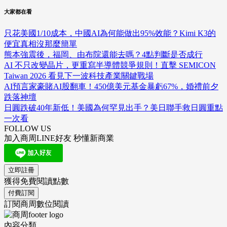
大家都在看
只花美國1/10成本，中國AI為何能做出95%效能？Kimi K3的
便宜真相沒那麼簡單
熊本強震後，福岡、由布院還能去嗎？4點判斷是否成行
AI 不只改變晶片，更重寫半導體競爭規則！直擊 SEMICON
Taiwan 2026 看見下一波科技產業關鍵戰場
AI預言家豪賭AI股翻車！450億美元基金暴虧67%，婚禮前夕
跌落神壇
日圓跌破40年新低！美國為何罕見出手？美日聯手救日圓重點
一次看
FOLLOW US
加入商周LINE好友 秒懂新商業
立即註冊
獲得免費閱讀點數
付費訂閱
訂閱商周數位閱讀
內容分類