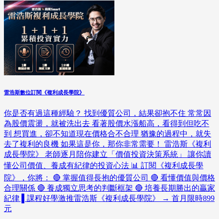
雷浩斯數位訂閱《複利成長學院》
你是否有過這種經驗？ 找到優質公司，結果卻抱不住 常常因
為股價震盪，就被洗出去 看著股價水漲船高，看得到但吃不
到 想買進，卻不知道現在價格合不合理 猶豫的過程中，就失
去了複利的良機 如果這是你，那你非常需要！ 雷浩斯《複利
成長學院》 老師逐月陪你建立「價值投資決策系統」 讓你讀
懂公司價值、養成有紀律的投資心法 📊 訂閱《複利成長學
院》，你將： 🔴 掌握值得長抱的優質公司 🔴 看懂價值與價格
合理關係 🔴 養成獨立思考的判斷框架 🔴 培養長期勝出的贏家
紀律 ▌課程好學激推雷浩斯《複利成長學院》 → 首月限時899
元