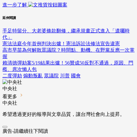
進一步了解
延伸閱讀
手足特留分、大老婆條款翻修，繼承規畫正式進入「遺囑時
代」
憲法法庭今年首例判決出爐！憲法訴訟法修法宣告違憲
高市早苗為何解散眾議院？時間點、動機、在野黨反應一次掌
握
賴清德彈劾案5/19結果出爐！56贊成50反對不通過，原因、門
檻、席次懶人包
二度彈劾
煽動叛亂
眾議院
川普
國會
中央社
看更多
中央社
希望透過更好的報導與文章品質，讓台灣社會向上提昇。
廣告-請繼續往下閱讀