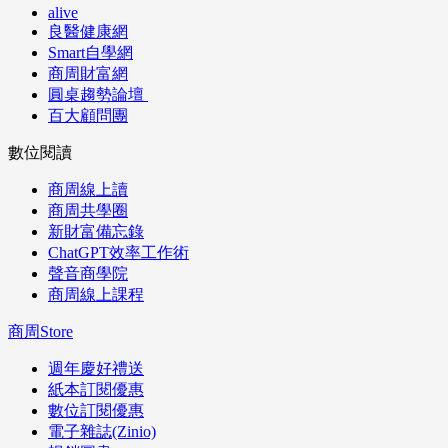
alive
良醫健康網
Smart自學網
商周財富網
圓桌趨勢論壇
百大顧問團
數位閱讀
商周線上讀
商周共學圈
新財富備忘錄
ChatGPT效率工作術
聲音商學院
商周線上課程
商周Store
週年慶好禮送
紙本訂閱優惠
數位訂閱優惠
電子雜誌(Zinio)