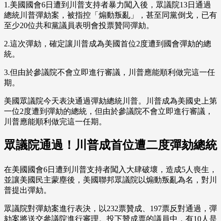
1.美國國會6日遭到川普支持者暴力闖入後，眾議院13日通過
總統川普彈劾案，被指控「煽動叛亂」，甚至同黨倒戈，已有
至少20位共和黨議員表明會投票贊同彈劾。
2.這次彈劾，確定讓川普成為美國首位2度遭到國會彈劾的總
統。
3.但由於參議院不會立即進行審議，川普應能順利做完這一任
期。
美國眾議院今天表決通過彈劾總統川普。川普成為美國史上第
一位2度遭到彈劾的總統，但由於參議院不會立即進行審議，
川普應能順利做完這一任期。
眾議院通過！川普成首位遭二度彈劾總統
在美國國會6日遭到川普支持者闖入大肆破壞，造成5人喪生，
並讓美國民主蒙塵後，美國聯邦眾議院以煽動叛亂為名，對川
普提出彈劾。
眾議院對彈劾案進行表決，以232票贊成、197票反對通過，彈
劾案將送交參議院進行審理。投下贊成票的議員中，有10人是