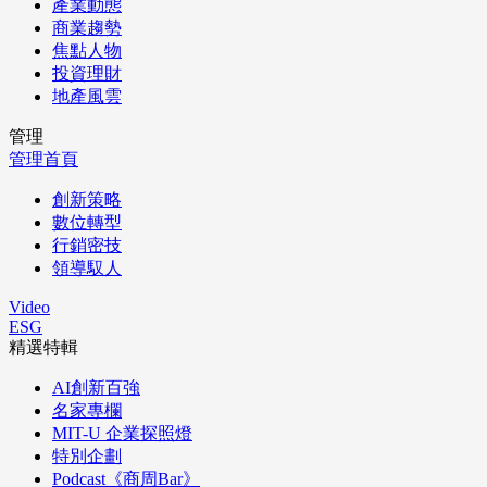
產業動態
商業趨勢
焦點人物
投資理財
地產風雲
管理
管理首頁
創新策略
數位轉型
行銷密技
領導馭人
Video
ESG
精選特輯
AI創新百強
名家專欄
MIT-U 企業探照燈
特別企劃
Podcast《商周Bar》