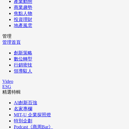
產業動態
商業趨勢
焦點人物
投資理財
地產風雲
管理
管理首頁
創新策略
數位轉型
行銷密技
領導馭人
Video
ESG
精選特輯
AI創新百強
名家專欄
MIT-U 企業探照燈
特別企劃
Podcast《商周Bar》