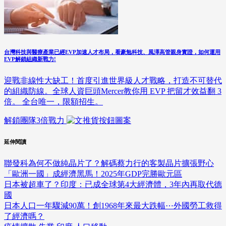
台灣科技與醫療產業已經EVP加速人才布局，看豪勉科技、風澤高管親身實證，如何運用
EVP解鎖組織新戰力!
迎戰非線性大缺工！首度引進世界級人才戰略，打造不可替代
的組織防線。全球人資巨頭Mercer教你用 EVP 把留才效益翻 3
倍。 全台唯一，限額招生。
解鎖團隊3倍戰力
延伸閱讀
聯發科為何不做純晶片了？解碼蔡力行的客製晶片擴張野心
「歐洲一國」成經濟黑馬！2025年GDP完勝歐元區
日本被超車了？印度：已成全球第4大經濟體，3年內再取代德
國
日本人口一年驟減90萬！創1968年來最大跌幅⋯外國勞工救得
了經濟嗎？