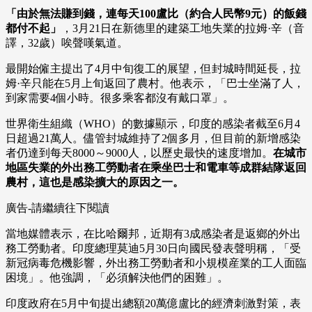
「由於無法賺到錢，連每天100盧比（約合人民幣9元）的飯錢
都付不起」
，3月21日在新德里的建築工地失業的拉姆·辛（音
譯，32歲）唉聲嘆氣道。
最開始僱主提出了4月中旬復工的展望，但封城時間延長，拉
姆·辛只能在5月上旬返回了農村。他表示，「巴士坐滿了人，
到家需要4個小時。很多乘客都沒有戴口罩」。
世界衛生組織（WHO）的數據顯示，印度的感染者截至6月4
日超過21萬人。儘管封城維持了2個多月，但目前的新增感染
者仍達到每天8000～9000人，以歷史最快的速度增加。
在城市
地區失業的外出務工勞動者在乘坐巴士和電車等成群結隊返回
農村，這也是感染擴大的原因之一。
廣告-請繼續往下閱讀
當地媒體表示，在比哈爾邦，近期有3成感染者是返鄉的外出
務工勞動者。印度總理莫迪5月30日向國民發表聲明稱，「受
新冠病毒危機影響，外出務工勞動者和小規模産業的工人面臨
困境」。他強調，「必須解決他們的困難」。
印度政府在5月中旬提出總額20萬億盧比的經濟刺激對策，表