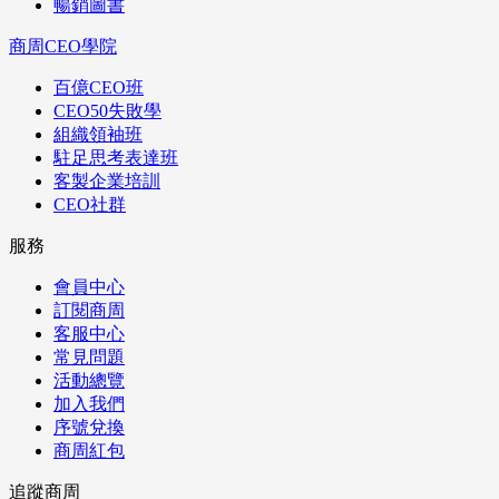
暢銷圖書
商周CEO學院
百億CEO班
CEO50失敗學
組織領袖班
駐足思考表達班
客製企業培訓
CEO社群
服務
會員中心
訂閱商周
客服中心
常見問題
活動總覽
加入我們
序號兌換
商周紅包
追蹤商周