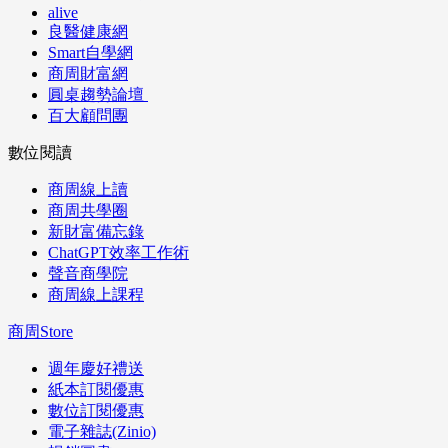
alive
良醫健康網
Smart自學網
商周財富網
圓桌趨勢論壇
百大顧問團
數位閱讀
商周線上讀
商周共學圈
新財富備忘錄
ChatGPT效率工作術
聲音商學院
商周線上課程
商周Store
週年慶好禮送
紙本訂閱優惠
數位訂閱優惠
電子雜誌(Zinio)