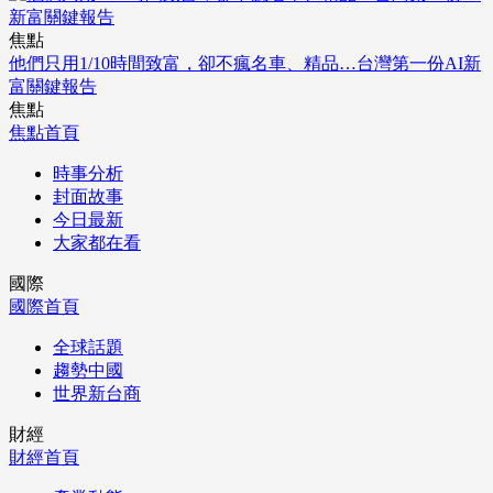
焦點
他們只用1/10時間致富，卻不瘋名車、精品…台灣第一份AI新
富關鍵報告
焦點
焦點首頁
時事分析
封面故事
今日最新
大家都在看
國際
國際首頁
全球話題
趨勢中國
世界新台商
財經
財經首頁