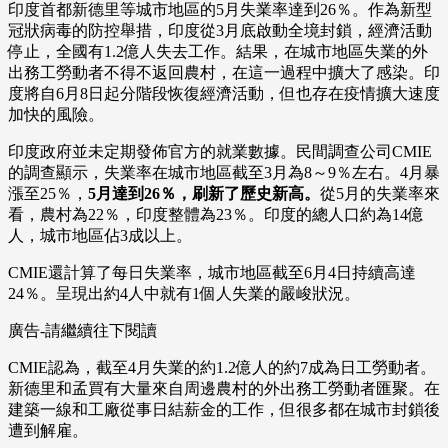
印度首都新德里等城市地區的5月失業率達到26％。作為新型
冠狀病毒的防控舉措，印度從3月底啟動全境封鎖，經濟活動
停止，全國有1.2億人失去工作。結果，在城市地區失業的外
出務工勞動者不得不返回農村，在這一過程中擴大了感染。印
度將自6月8日起分階段恢復經濟活動，但也存在疫情擴大速度
加快的風險。
印度政府並未定期發佈官方的就業數據。民間調查公司CMIE
的調查顯示，失業率在城市地區截至3月為8～9％左右。4月暴
漲至25％，
5月達到26％，刷新了歷史新高。
從5月的失業率來
看，農村為22％，印度整體為23％。印度的總人口約為14億
人，城市地區佔3成以上。
CMIE還計算了每日失業率，城市地區截至6月4日持續高達
24％。呈現出約4人中就有1個人失業的嚴峻狀況。
廣告-請繼續往下閱讀
CMIE認為，截至4月失業的約1.2億人的約7成為日工勞動者。
新德里和孟買有大量來自周邊農村的外出務工勞動者匯聚。在
建築一線和工廠從事日結薪金的工作，但很多都在城市封鎖後
遭到解雇。