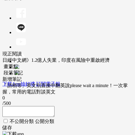
現正閱讀
日經中文網》1.2億人失業，印度在風險中重啟經濟
畫重點
段落筆記
新增筆記
下載App抽好禮
訂閱電子報
「請稍等」英文別直接中翻英說please wait a minute！一次掌
握，常用的電話對談英文
0
/500
不公開分類
公開分類
儲存