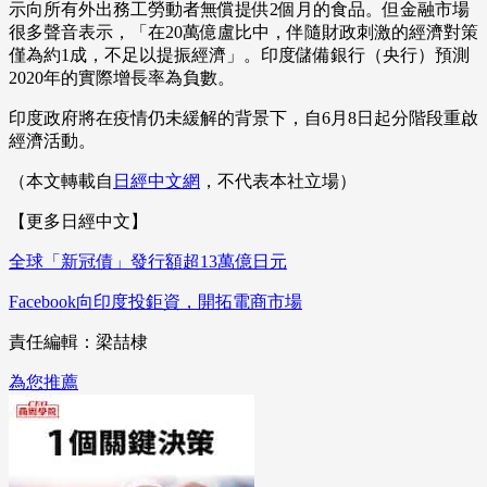
示向所有外出務工勞動者無償提供2個月的食品。但金融市場
很多聲音表示，「在20萬億盧比中，伴隨財政刺激的經濟對策
僅為約1成，不足以提振經濟」。印度儲備銀行（央行）預測
2020年的實際增長率為負數。
印度政府將在疫情仍未緩解的背景下，自6月8日起分階段重啟
經濟活動。
（本文轉載自
日經中文網
，不代表本社立場）
【更多日經中文】
全球「新冠債」發行額超13萬億日元
Facebook向印度投鉅資，開拓電商市場
責任編輯：梁喆棣
為您推薦