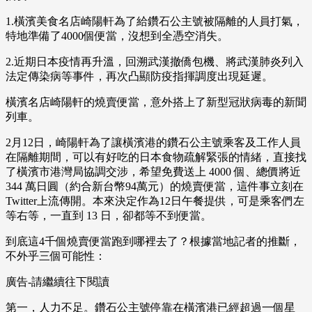
1.橫濱美食名店崎陽軒為了給鑽石公主號被隔離的人員打氣，
特地準備了4000個便當，沒想到全憑空消失。
2.近期日本疫情再升溫，回溯武漢撤僑包機、將武漢肺炎列入
法定傳染病等事件，再次凸顯防疫指揮調度出現延遲。
橫濱名店崎陽軒的燒賣便當，意外搭上了新型冠狀病毒的新聞
列車。
2月12日，崎陽軒為了讓橫濱港的鑽石公主號乘客及工作人員
在隔離期間，可以有好吃的日本食物疏解緊張的情緒，直接找
了橫濱市港灣局協調交涉，希望免費送上 4000 個、總價將近
344 萬日圓（約合新台幣94萬元）的燒賣便當，這件事立刻在
Twitter上流傳開。本來決定作為12日午餐提供，可是乘客們左
等右等，一直到 13 日，卻都等不到便當。
到底這4千個燒賣便當跑到哪裡去了？根據當地記者的推斷，
不外乎三個可能性：
廣告-請繼續往下閱讀
第一，人力不足。鑽石公主號停靠在橫濱港已經超過一個星