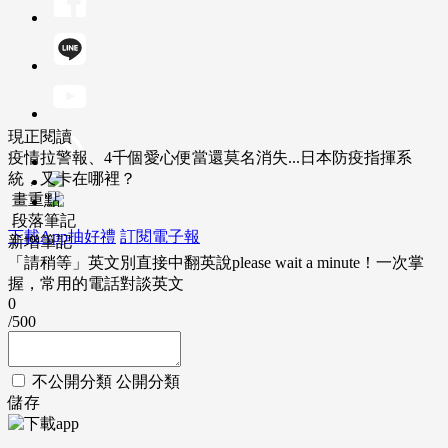
現正閱讀
疫情拉警報、4千個愛心便當還莫名消失...日本防疫指揮系
統，又卡在哪裡？
畫重點
段落筆記
下載App抽好禮
訂閱電子報
新增筆記
「請稍等」英文別直接中翻英說please wait a minute！一次掌
握，常用的電話對談英文
0
/500
不公開分類
公開分類
儲存