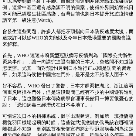
可以感受到似乎亂了手腳。目前北海道到沖繩陸續出現確診病
例，這當中甚至還有感染源不明的個案，使得外界開始警戒日
本可能已經發生社區感染，台灣目前也將日本提升旅遊疫情建
議至第一級注意(Watch)。
會發生這些問題，許多人都把矛頭指向日本防疫速度太慢，而
這或許可以從WHO的失能以及今年日本幾場重要的國際會議
來解釋。
首先，WHO 遲遲未將新型冠狀病毒疫情列為「國際公共衛生
緊急事件」，讓一向講究進退有據的日本人，突然間不知道該
怎麼辦。尤其，面對預計4月到日本進行正式國是訪問的習近
平，如果這時候把中國擋在門外，是不是太不給客人面子？
好不容易， WHO 發出了警告，日本才趕緊把湖北、浙江這兩
個重災區擋在門外，但是這段期間已經有不少的中國遊客進到
了日本，這也難怪日本傳染病學會理事長館田一博要很憂心的
說：「恐怕病毒已經潛伏在日本各地了。」
可惜這次日本的指揮系統，似乎出現延遲。例如第一班撤僑專
機從羽田機場起飛的時候，這些從武漢撤離的僑民該在哪裡隔
離都還不知道，更別說首相安倍宣布將新型冠狀病毒列為法定
傳染病的時候，內閣法制局還墨守成規，強調依法必須要一個