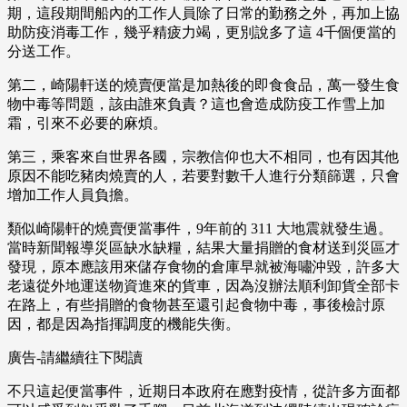
期，這段期間船內的工作人員除了日常的勤務之外，再加上協
助防疫消毒工作，幾乎精疲力竭，更別說多了這 4千個便當的
分送工作。
第二，崎陽軒送的燒賣便當是加熱後的即食食品，萬一發生食
物中毒等問題，該由誰來負責？這也會造成防疫工作雪上加
霜，引來不必要的麻煩。
第三，乘客來自世界各國，宗教信仰也大不相同，也有因其他
原因不能吃豬肉燒賣的人，若要對數千人進行分類篩選，只會
增加工作人員負擔。
類似崎陽軒的燒賣便當事件，9年前的 311 大地震就發生過。
當時新聞報導災區缺水缺糧，結果大量捐贈的食材送到災區才
發現，原本應該用來儲存食物的倉庫早就被海嘯沖毀，許多大
老遠從外地運送物資進來的貨車，因為沒辦法順利卸貨全部卡
在路上，有些捐贈的食物甚至還引起食物中毒，事後檢討原
因，都是因為指揮調度的機能失衡。
廣告-請繼續往下閱讀
不只這起便當事件，近期日本政府在應對疫情，從許多方面都