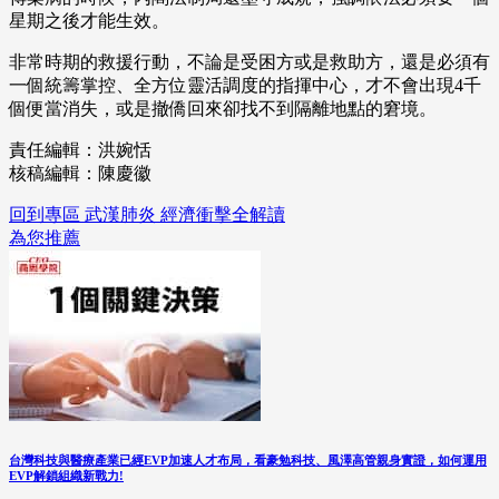
星期之後才能生效。
非常時期的救援行動，不論是受困方或是救助方，還是必須有
一個統籌掌控、全方位靈活調度的指揮中心，才不會出現4千
個便當消失，或是撤僑回來卻找不到隔離地點的窘境。
責任編輯：洪婉恬
核稿編輯：陳慶徽
回到專區 武漢肺炎 經濟衝擊全解讀
為您推薦
台灣科技與醫療產業已經EVP加速人才布局，看豪勉科技、風澤高管親身實證，如何運用
EVP解鎖組織新戰力!