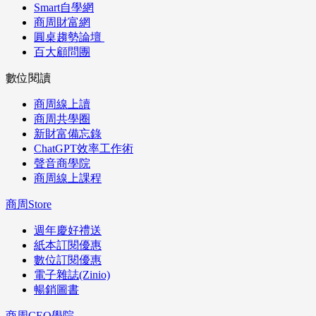
Smart自學網
商周財富網
圓桌趨勢論壇
百大顧問團
數位閱讀
商周線上讀
商周共學圈
新財富備忘錄
ChatGPT效率工作術
聲音商學院
商周線上課程
商周Store
週年慶好禮送
紙本訂閱優惠
數位訂閱優惠
電子雜誌(Zinio)
暢銷圖書
商周CEO學院