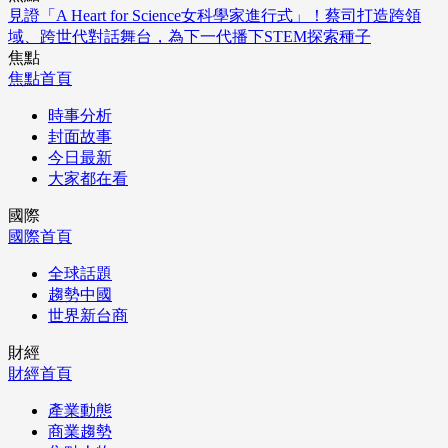
見證「A Heart for Science女科學家進行式」！蔡司打造跨領
域、跨世代對話舞台，為下一代播下STEM探索種子
焦點
焦點首頁
時事分析
封面故事
今日最新
大家都在看
國際
國際首頁
全球話題
趨勢中國
世界新台商
財經
財經首頁
產業動態
商業趨勢