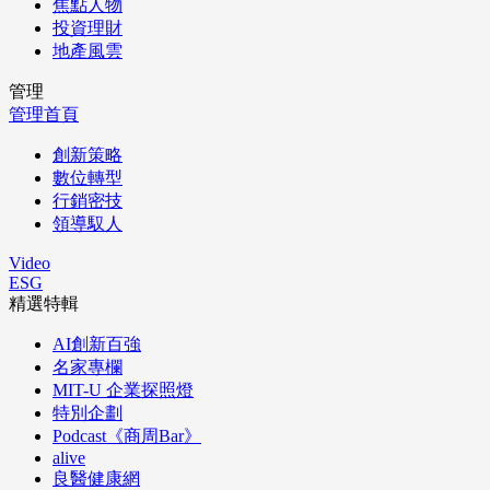
焦點人物
投資理財
地產風雲
管理
管理首頁
創新策略
數位轉型
行銷密技
領導馭人
Video
ESG
精選特輯
AI創新百強
名家專欄
MIT-U 企業探照燈
特別企劃
Podcast《商周Bar》
alive
良醫健康網