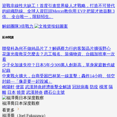
迎戰非線性大缺工！首度引進世界級人才戰略，打造不可替代
的組織防線。全球人資巨頭Mercer教你用 EVP 把留才效益翻 3
倍。 全台唯一，限額招生。
解鎖團隊3倍戰力
延伸閱讀
聯發科為何不做純晶片了？解碼蔡力行的客製晶片擴張野心
花蓮光復救災怎麼去？志工報名、裝備物資、台鐵加班車一次
看
少子化加速失控？日本5年少309萬人創新高，單身家庭數也破
紀錄
中東戰火擴大，台商受困巴林第一線直擊：轟炸14小時、領空
封鎖⋯「像是要一起毀滅」
崎陽軒
便當
武漢肺炎經濟衝擊全解讀
冠狀病毒
防疫
橫濱
隔
離
日本
燒賣
武漢肺炎
鑽石公主號
福澤喬日本深度觀察
看更多
福澤喬（Joel Fukuzawa）