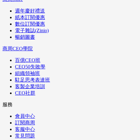
週年慶好禮送
紙本訂閱優惠
數位訂閱優惠
電子雜誌(Zinio)
暢銷圖書
商周CEO學院
百億CEO班
CEO50失敗學
組織領袖班
駐足思考表達班
客製企業培訓
CEO社群
服務
會員中心
訂閱商周
客服中心
常見問題