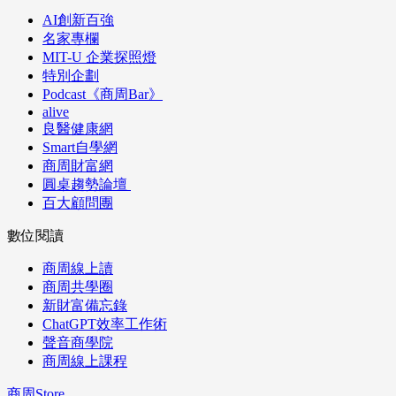
AI創新百強
名家專欄
MIT-U 企業探照燈
特別企劃
Podcast《商周Bar》
alive
良醫健康網
Smart自學網
商周財富網
圓桌趨勢論壇
百大顧問團
數位閱讀
商周線上讀
商周共學圈
新財富備忘錄
ChatGPT效率工作術
聲音商學院
商周線上課程
商周Store