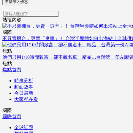
年度最大優惠
熱搜內容
國際
不只賣機台，更賣「良率」！ 台灣半導體如何出海站上全球供
焦點
他們只用1/10時間致富，卻不瘋名車、精品…台灣第一份AI新
焦點
焦點首頁
時事分析
封面故事
今日最新
大家都在看
國際
國際首頁
全球話題