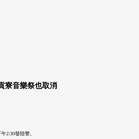
貢寮音樂祭也取消
2:30發陸警。