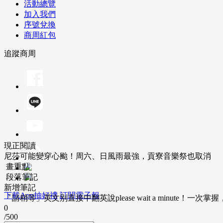
活動總覽
加入我們
序號兌換
商周紅包
追蹤商周
現正閱讀
尼莎可能變穿心颱！周六、日風雨最強，貢寮音樂祭也取消
畫重點
段落筆記
新增筆記
下載App抽好禮
訂閱電子報
「請稍等」英文別直接中翻英說please wait a minute！一
0
/500