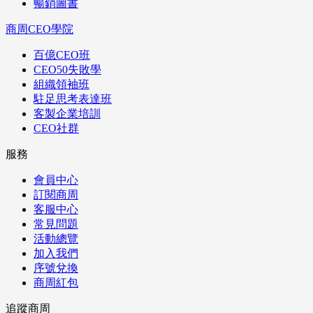
暢銷圖書
商周CEO學院
百億CEO班
CEO50失敗學
組織領袖班
駐足思考表達班
客製企業培訓
CEO社群
服務
會員中心
訂閱商周
客服中心
常見問題
活動總覽
加入我們
序號兌換
商周紅包
追蹤商周