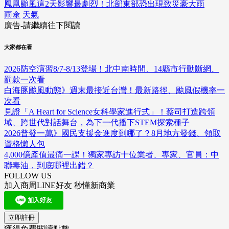
鳳凰颱風這2天影響最劇烈！北部東部恐出現致災豪大雨
雨傘
天氣
廣告-請繼續往下閱讀
大家都在看
2026防空演習8/7-8/13登場！北中南時間、14縣市行動斷網、
罰款一次看
白海豚颱風動態》週末最接近台灣！最新路徑、颱風假機率一
次看
見證「A Heart for Science女科學家進行式」！蔡司打造跨領
域、跨世代對話舞台，為下一代播下STEM探索種子
2026普發一萬》國民支援金進度到哪了？8月地方發錢、領取
資格懶人包
4,000億產值最痛一課！獨家專訪十位業者、專家、官員：中
聯毒油，到底哪裡出錯？
FOLLOW US
加入商周LINE好友 秒懂新商業
立即註冊
獲得免費閱讀點數