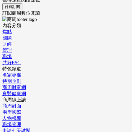
付費訂閱
訂閱商周數位閱讀
內容分類
焦點
國際
財經
管理
職場
共好ESG
特色頻道
名家專欄
特別企劃
商周財富網
良醫健康網
商周線上讀
商周封面
兩岸國際
人物報導
職場管理
申請七天試閱