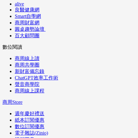
alive
良醫健康網
Smart自學網
商周財富網
圓桌趨勢論壇
百大顧問團
數位閱讀
商周線上讀
商周共學圈
新財富備忘錄
ChatGPT效率工作術
聲音商學院
商周線上課程
商周Store
週年慶好禮送
紙本訂閱優惠
數位訂閱優惠
電子雜誌(Zinio)