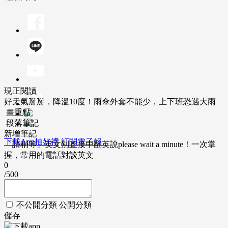
現正閱讀
好天氣掰掰，降溫10度！雨傘外套不能少，上下班恐遇大雨
畫重點
段落筆記
新增筆記
下載App抽好禮
訂閱電子報
「請稍等」英文別直接中翻英說please wait a minute！一次掌
握，常用的電話對談英文
0
/500
不公開分類
公開分類
儲存