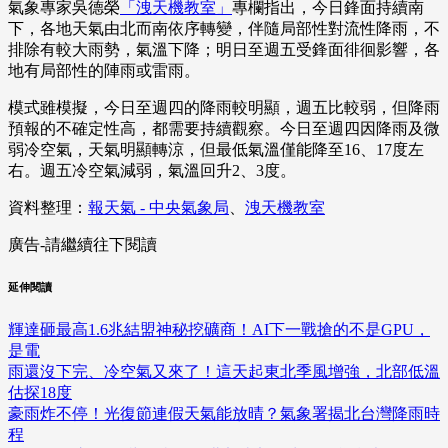
氣象專家吳德榮
「洩天機教室」
專欄指出，今日鋒面持續南
下，各地天氣由北而南依序轉變，伴隨局部性對流性降雨，不
排除有較大雨勢，氣溫下降；明日至週五受鋒面徘徊影響，各
地有局部性的陣雨或雷雨。
模式雖模擬，今日至週四的降雨較明顯，週五比較弱，但降雨
預報的不確定性高，都需要持續觀察。今日至週四因降雨及微
弱冷空氣，天氣明顯轉涼，但最低氣溫僅能降至16、17度左
右。週五冷空氣減弱，氣溫回升2、3度。
資料整理：
報天氣 - 中央氣象局
、
洩天機教室
廣告-請繼續往下閱讀
延伸閱讀
輝達砸最高1.6兆結盟神秘挖礦商！AI下一戰搶的不是GPU，
是電
雨還沒下完、冷空氣又來了！這天起東北季風增強，北部低溫
估探18度
豪雨炸不停！光復節連假天氣能放晴？氣象署揭北台灣降雨時
程