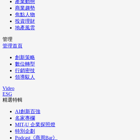
產業動態
商業趨勢
焦點人物
投資理財
地產風雲
管理
管理首頁
創新策略
數位轉型
行銷密技
領導馭人
Video
ESG
精選特輯
AI創新百強
名家專欄
MIT-U 企業探照燈
特別企劃
Podcast《商周Bar》