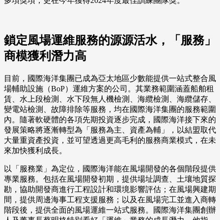
多項獎項，更在今年獲得2024年度最佳訓練團隊獎。
鎖定風場運維服務的源源活水，「服務」
商模獲利潛力高
目前，國際海洋集團已成為亞太地區少數能提供一站式整合風
場輔助設施（BoP）運維方案的公司。其業務範圍涵蓋船舶租
賃、水上段檢測、水下段無人機檢測、海纜檢測、海纜儲存、
變電站檢測、故障排除等服務，均在國際海洋集團的服務範圍
內。隨著軟硬體的各項先期投資逐步完成，國際海洋接下來的
發展策略將逐漸轉型為「服務為主、資產為輔」，以結盟取代
大量重資產投資，並可望透過更高毛利的服務商業模式，在未
來加快獲利成長。
以「服務業」為定位，國際海洋能在風場開發的各個階段提供
專業服務。包括在風場開發初期，提供場址調查、土壤地質探
勘，協助開發商進行工程設計和環境影響評估；在風場興建期
間，提供周邊海事工程支援服務；以及在風場完工並進入商轉
階段後，提供全面的風場運維一站式服務。國際海洋集團創辦