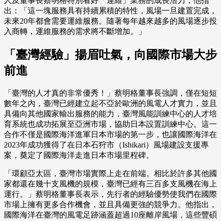
人及董事長蔡明格特別看好「運維」業務的成長潛力，他指
出：「這一塊服務具有持續累積的特性，風場一旦建置完成，
未來20年都會需要運維服務。隨著每年越來越多的風場逐步投
入商轉，運維服務的需求將不斷增加。」
「臺灣經驗」揚眉吐氣，向國際市場大步
前進
「臺灣的人才真的非常優秀！」蔡明格董事長強調，僅在短短
數年之內，臺灣已經建立起不亞於歐洲的風電人才實力，並且
具備向其他國家輸出服務的能力，臺灣風能訓練中心的人才培
育系統也成功拓展至亞洲市場，協助日本設置訓練中心。這一
合作不僅是國際海洋進軍日本市場的第一步，也讓國際海洋在
2023年成功獲得了在日本石狩市（Ishikari）風場建設支援專
案，奠定了國際海洋走進日本市場里程碑。
「環顧亞太區，臺灣市場實際上走在前端。相比於許多其他國
家都還在幾十支風機的規模，臺灣已經有三百多支風機在海上
運行。」蔡明格董事長表示，先行者的經驗優勢使我們在國際
市場上擁有更多合作機會，並且具備更強的競爭力。他指出，
國際海洋在臺灣的風電足跡涵蓋超過10座離岸風場，這些豐碩