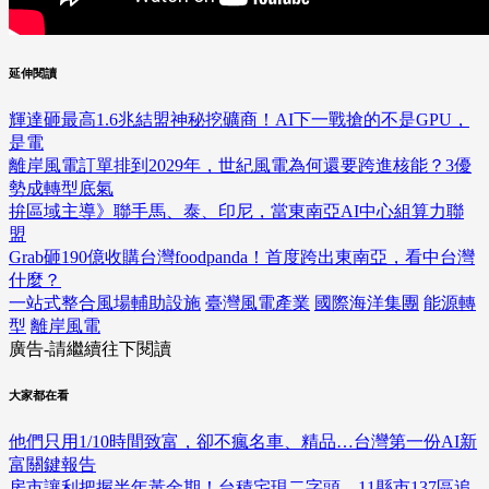
延伸閱讀
輝達砸最高1.6兆結盟神秘挖礦商！AI下一戰搶的不是GPU，
是電
離岸風電訂單排到2029年，世紀風電為何還要跨進核能？3優
勢成轉型底氣
拚區域主導》聯手馬、泰、印尼，當東南亞AI中心組算力聯
盟
Grab砸190億收購台灣foodpanda！首度跨出東南亞，看中台灣
什麼？
一站式整合風場輔助設施
臺灣風電產業
國際海洋集團
能源轉
型
離岸風電
廣告-請繼續往下閱讀
大家都在看
他們只用1/10時間致富，卻不瘋名車、精品…台灣第一份AI新
富關鍵報告
房市讓利把握半年黃金期！台積宅現二字頭，11縣市137區追