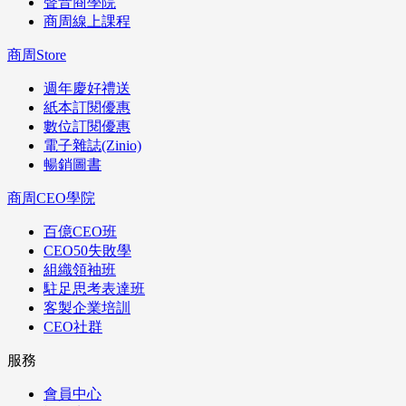
聲音商學院
商周線上課程
商周Store
週年慶好禮送
紙本訂閱優惠
數位訂閱優惠
電子雜誌(Zinio)
暢銷圖書
商周CEO學院
百億CEO班
CEO50失敗學
組織領袖班
駐足思考表達班
客製企業培訓
CEO社群
服務
會員中心