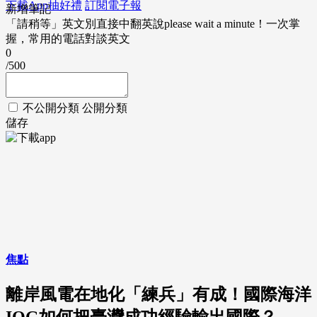
下載App抽好禮
訂閱電子報
新增筆記
「請稍等」英文別直接中翻英說please wait a minute！一次掌
握，常用的電話對談英文
0
/500
不公開分類
公開分類
儲存
焦點
離岸風電在地化「練兵」有成！國際海洋
IOG如何把臺灣成功經驗輸出國際？