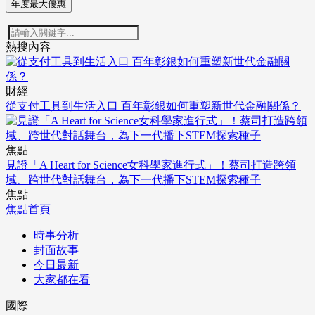
年度最大優惠
熱搜內容
財經
從支付工具到生活入口 百年彰銀如何重塑新世代金融關係？
焦點
見證「A Heart for Science女科學家進行式」！蔡司打造跨領
域、跨世代對話舞台，為下一代播下STEM探索種子
焦點
焦點首頁
時事分析
封面故事
今日最新
大家都在看
國際