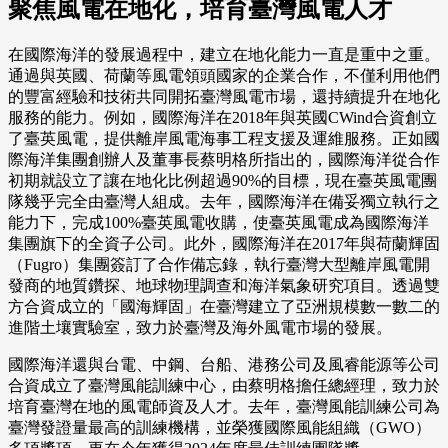
聚焦風電在地化，培育臺灣風電人才
在國際海洋的發展過程中，建立在地化能力一直是重中之重。
通過與英國、荷蘭等風電領頭國家的企業合作，不僅利用他們
的豐富經驗和技術共同開拓臺灣風電市場，還持續提升在地化
服務的能力。例如，國際海洋在2018年與英國CWind合資創立
了臺英風電，提供離岸風電海事工程支援及運維服務。正如國
際海洋集團創辦人及董事長蔡明格所指出的，國際海洋從合作
初期就設立了讓在地化比例超過90%的目標，現在臺英風電團
隊幾乎完全由臺灣人組成。去年，國際海洋在備妥獨立執行之
能力下，完成100%臺英風電收購，使臺英風電成為國際海洋
集團旗下的全資子公司。此外，國際海洋在2017年與荷蘭輝固
（Fugro）集團簽訂了合作備忘錄，執行臺灣大型離岸風電開
發商的地質鑽探、地球物理調查和海洋氣象研究項目。透過雙
方合資成立的「國海輝固」在臺灣建立了亞洲規模數一數二的
進階土壤實驗室，致力於臺灣及海外風電市場的發展。
國際海洋還與台電、中鋼、台船、港務公司及風睿能源等公司
合資成立了臺灣風能訓練中心，由蔡明格擔任總經理，致力於
培育臺灣在地的風電師資及人才。去年，臺灣風能訓練公司為
臺灣發證量最高的訓練機構，並榮獲國際風能組織（GWO）