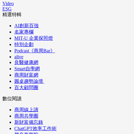
Video
ESG
精選特輯
AI創新百強
名家專欄
MIT-U 企業探照燈
特別企劃
Podcast《商周Bar》
alive
良醫健康網
Smart自學網
商周財富網
圓桌趨勢論壇
百大顧問團
數位閱讀
商周線上讀
商周共學圈
新財富備忘錄
ChatGPT效率工作術