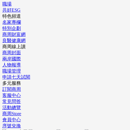
職場
共好ESG
特色頻道
名家專欄
特別企劃
商周財富網
良醫健康網
商周線上讀
商周封面
兩岸國際
人物報導
職場管理
申請七天試閱
多元服務
訂閱商周
客服中心
常見問答
活動總覽
商周Store
會員中心
序號兌換