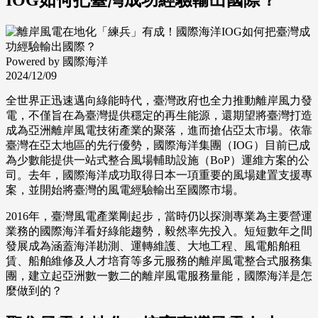
Powered by 國際海洋
2024/12/09
全世界正迅速邁向綠能時代，臺灣政府也全力推動離岸風力發
電，不僅旨在為臺灣提供穩定的再生能源，還期望將臺灣打造
成為亞洲離岸風電技術產業的聚落，進而搶佔亞太市場。依靠
臺灣在亞太地區的先行優勢，國際海洋集團（IOG）目前已成
為少數能提供一站式整合風場輔助設施（BoP）運維方案的公
司。去年，國際海洋成功取得日本一項重要的風場建置支援專
案，並開始將臺灣的風電經驗輸出至國際市場。
2016年，臺灣風電產業剛起步，當時仍以探測專業為主要營運
業務的國際海洋看好綠能趨勢，毅然率先投入。短短數年之間
發展成為涵蓋海洋勘測、運轉維護、大地工程、風電船舶租
賃、船舶維修及人才培育等多元服務的離岸風電整合式服務集
團，建立起亞洲數一數二的離岸風電服務量能，國際海洋是怎
麼做到的？