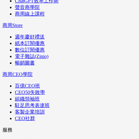
ChatGPT效率工作術
聲音商學院
商周線上課程
商周Store
週年慶好禮送
紙本訂閱優惠
數位訂閱優惠
電子雜誌(Zinio)
暢銷圖書
商周CEO學院
百億CEO班
CEO50失敗學
組織領袖班
駐足思考表達班
客製企業培訓
CEO社群
服務