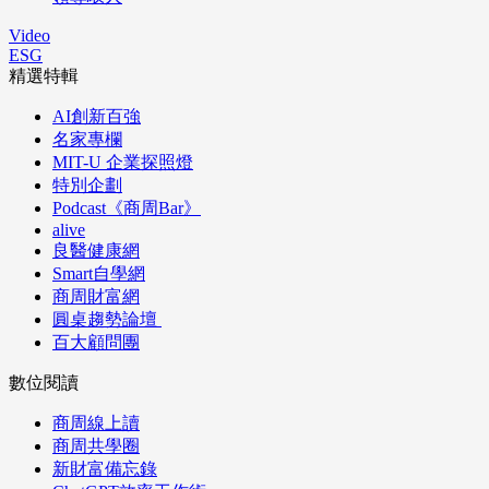
Video
ESG
精選特輯
AI創新百強
名家專欄
MIT-U 企業探照燈
特別企劃
Podcast《商周Bar》
alive
良醫健康網
Smart自學網
商周財富網
圓桌趨勢論壇
百大顧問團
數位閱讀
商周線上讀
商周共學圈
新財富備忘錄