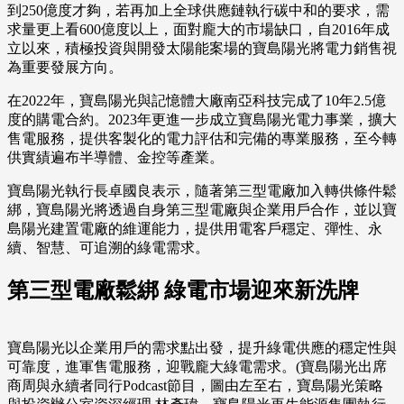
到250億度才夠，若再加上全球供應鏈執行碳中和的要求，需
求量更上看600億度以上，面對龐大的市場缺口，自2016年成
立以來，積極投資與開發太陽能案場的寶島陽光將電力銷售視
為重要發展方向。
在2022年，寶島陽光與記憶體大廠南亞科技完成了10年2.5億
度的購電合約。2023年更進一步成立寶島陽光電力事業，擴大
售電服務，提供客製化的電力評估和完備的專業服務，至今轉
供實績遍布半導體、金控等產業。
寶島陽光執行長卓國良表示，隨著第三型電廠加入轉供條件鬆
綁，寶島陽光將透過自身第三型電廠與企業用戶合作，並以寶
島陽光建置電廠的維運能力，提供用電客戶穩定、彈性、永
續、智慧、可追溯的綠電需求。
第三型電廠鬆綁 綠電市場迎來新洗牌
寶島陽光以企業用戶的需求點出發，提升綠電供應的穩定性與
可靠度，進軍售電服務，迎戰龐大綠電需求。(寶島陽光出席
商周與永續者同行Podcast節目，圖由左至右，寶島陽光策略