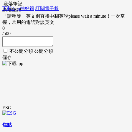
段落筆記
下載App抽好禮
訂閱電子報
新增筆記
「請稍等」英文別直接中翻英說please wait a minute！一次掌
握，常用的電話對談英文
0
/500
不公開分類
公開分類
儲存
ESG
焦點