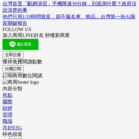
台灣首度「斷網演習」手機降速30分鐘，到底測什麼？政府沒
說清楚的事
他們只用1/10時間致富，卻不瘋名車、精品…台灣第一份AI新
富關鍵報告
FOLLOW US
加入商周LINE好友 秒懂新商業
立即註冊
獲得免費閱讀點數
付費訂閱
訂閱商周數位閱讀
內容分類
焦點
國際
財經
管理
職場
共好ESG
特色頻道