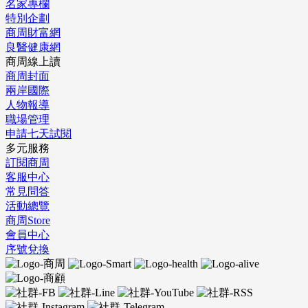
名家專欄
特別企劃
商周財富網
良醫健康網
商周線上讀
商周封面
兩岸國際
人物報導
職場管理
申請七天試閱
多元服務
訂閱商周
客服中心
常見問答
活動總覽
商周Store
會員中心
序號兌換