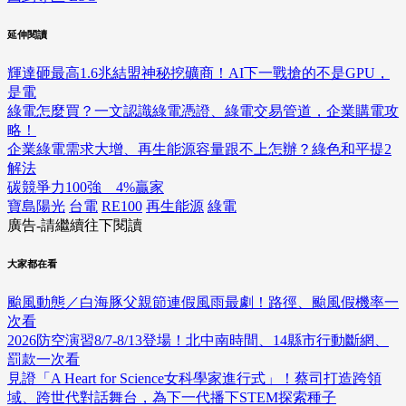
延伸閱讀
輝達砸最高1.6兆結盟神秘挖礦商！AI下一戰搶的不是GPU，
是電
綠電怎麼買？一文認識綠電憑證、綠電交易管道，企業購電攻
略！
企業綠電需求大增、再生能源容量跟不上怎辦？綠色和平提2
解法
碳競爭力100強 4%贏家
寶島陽光
台電
RE100
再生能源
綠電
廣告-請繼續往下閱讀
大家都在看
颱風動態／白海豚父親節連假風雨最劇！路徑、颱風假機率一
次看
2026防空演習8/7-8/13登場！北中南時間、14縣市行動斷網、
罰款一次看
見證「A Heart for Science女科學家進行式」！蔡司打造跨領
域、跨世代對話舞台，為下一代播下STEM探索種子