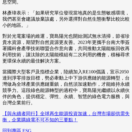
息空間。
林彥瑋表示：「如果研究單位發現當地真的是生態敏感環境，
我們甚至會建議放棄該處，另外選擇對自然生態衝擊比較比較
小的地區。」
對於光電案場的維運，寶島陽光也開始測試無水清掃，節省珍
貴水資源，期望對自然資源更友善。2023年更攜手台南大學簽
署國科會產學技術聯盟合作意向書，共同推動太陽能板回收再
利用技術，讓汰除的太陽能模組有二次利用的機會，積極尋求
更環保永續的最佳解決方案。
當國際大型客戶及指標企業，陸續加入RE100倡議，宣示2050
達到淨零排放目標，勢必牽動上中下游供應鏈的能源轉型，台
灣做為全球產業供應鏈重鎮，自然須加速動作，才能維持永續
競爭力。這段綠色能源轉型的過程中，寶島陽光繼續以永續伙
伴的角色，提供穩定、彈性、永續、智慧的綠色電力服務，與
台灣企業前行。
【與永續者同行】全球再生能源投資加速，台灣市場卻供需失
衡，企業購綠電不可不知的三要點！
回到專區 ESG