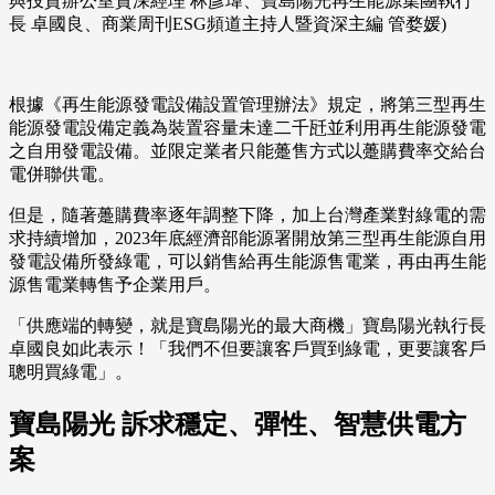
與投資辦公室資深經理 林彥瑋、寶島陽光再生能源集團執行
長 卓國良、商業周刊ESG頻道主持人暨資深主編 管婺媛)
根據《再生能源發電設備設置管理辦法》規定，將第三型再生
能源發電設備定義為裝置容量未達二千瓩並利用再生能源發電
之自用發電設備。並限定業者只能躉售方式以躉購費率交給台
電併聯供電。
但是，隨著躉購費率逐年調整下降，加上台灣產業對綠電的需
求持續增加，2023年底經濟部能源署開放第三型再生能源自用
發電設備所發綠電，可以銷售給再生能源售電業，再由再生能
源售電業轉售予企業用戶。
「供應端的轉變，就是寶島陽光的最大商機」寶島陽光執行長
卓國良如此表示！「我們不但要讓客戶買到綠電，更要讓客戶
聰明買綠電」。
寶島陽光 訴求穩定、彈性、智慧供電方
案