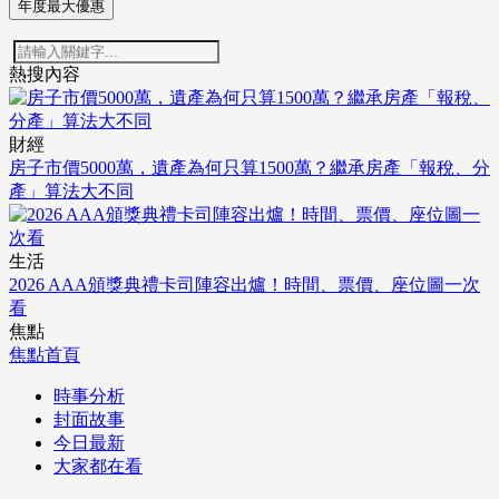
年度最大優惠
熱搜內容
財經
房子市價5000萬，遺產為何只算1500萬？繼承房產「報稅、分
產」算法大不同
生活
2026 AAA頒獎典禮卡司陣容出爐！時間、票價、座位圖一次
看
焦點
焦點首頁
時事分析
封面故事
今日最新
大家都在看