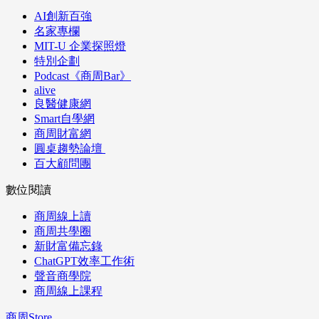
AI創新百強
名家專欄
MIT-U 企業探照燈
特別企劃
Podcast《商周Bar》
alive
良醫健康網
Smart自學網
商周財富網
圓桌趨勢論壇
百大顧問團
數位閱讀
商周線上讀
商周共學圈
新財富備忘錄
ChatGPT效率工作術
聲音商學院
商周線上課程
商周Store