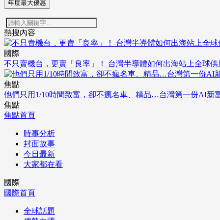
年度最大優惠
熱搜內容
國際
不只賣機台，更賣「良率」！ 台灣半導體如何出海站上全球供
焦點
他們只用1/10時間致富，卻不瘋名車、精品…台灣第一份AI新
焦點
焦點首頁
時事分析
封面故事
今日最新
大家都在看
國際
國際首頁
全球話題