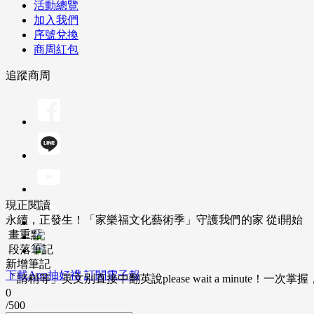
活動總覽
加入我們
序號兌換
商周紅包
追蹤商周
現正閱讀
永續，正發生！「家樂福文化藝術季」守護我們的家 從i開始
畫重點
段落筆記
新增筆記
下載App抽好禮
訂閱電子報
「請稍等」英文別直接中翻英說please wait a minute！一
0
/500