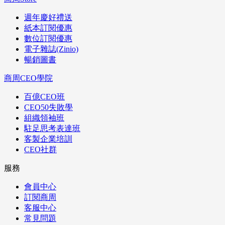
週年慶好禮送
紙本訂閱優惠
數位訂閱優惠
電子雜誌(Zinio)
暢銷圖書
商周CEO學院
百億CEO班
CEO50失敗學
組織領袖班
駐足思考表達班
客製企業培訓
CEO社群
服務
會員中心
訂閱商周
客服中心
常見問題